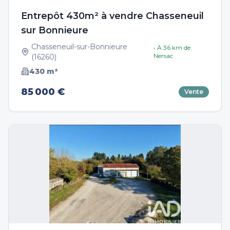
Entrepôt 430m² à vendre Chasseneuil
sur Bonnieure
Chasseneuil-sur-Bonnieure
• À
36
km de
Nersac
(
16260
)
430
m²
85 000 €
Vente