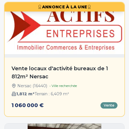
ANNONCE À LA UNE
Vente locaux d'activité bureaux de 1
812m² Nersac
Nersac
(
16440
)
• Ville recherchée
1,812
m²
Terrain :
6,409
m²
1 060 000 €
Vente