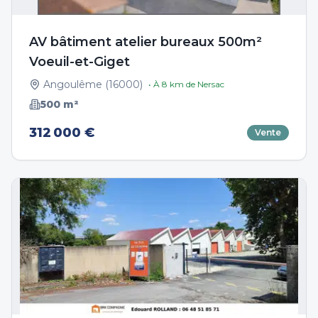
AV bâtiment atelier bureaux 500m²
Voeuil-et-Giget
Angoulême
(
16000
)
• À
8
km de
Nersac
500
m²
312 000 €
Vente