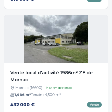
Vente local d'activité 1986m² ZE de
Mornac
Mornac
(
16600
)
• À
19
km de
Nersac
1,986
m²
Terrain :
4,500
m²
432 000 €
Vente