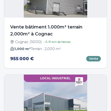
Vente bâtiment 1.000m² terrain
2.000m² à Cognac
Cognac
(
16100
)
• À
31
km de
Nersac
1,000
m²
Terrain :
2,000
m²
955 000 €
Vente