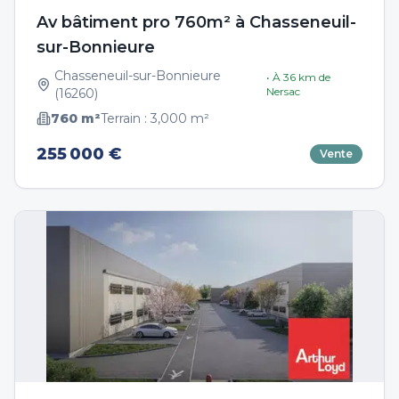
Av bâtiment pro 760m² à Chasseneuil-
sur-Bonnieure
Chasseneuil-sur-Bonnieure
• À
36
km de
Nersac
(
16260
)
760
m²
Terrain :
3,000
m²
255 000 €
Vente