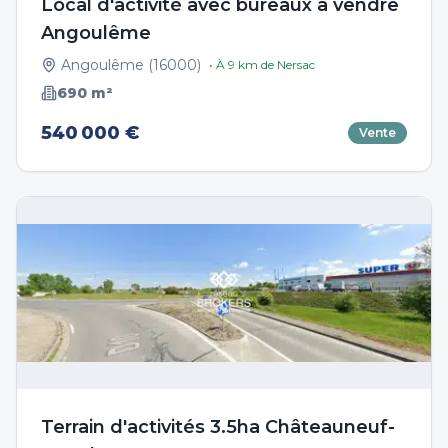
Local d'activité avec bureaux à vendre
Angoulême
Angoulême
(
16000
)
• À
9
km de
Nersac
690
m²
540 000 €
Vente
Terrain d'activités 3.5ha Châteauneuf-