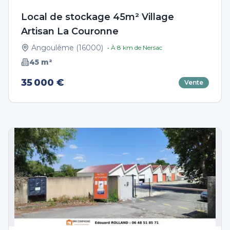
Local de stockage 45m² Village
Artisan La Couronne
Angoulême
(
16000
)
• À
8
km de
Nersac
45
m²
35 000 €
Vente