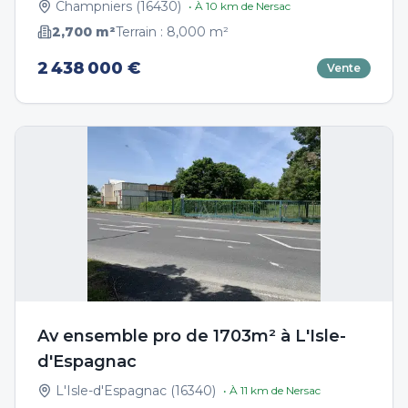
Champniers
(
16430
)
• À
10
km de
Nersac
2,700
m²
Terrain :
8,000
m²
2 438 000 €
Vente
Av ensemble pro de 1703m² à L'Isle-
d'Espagnac
L'Isle-d'Espagnac
(
16340
)
• À
11
km de
Nersac