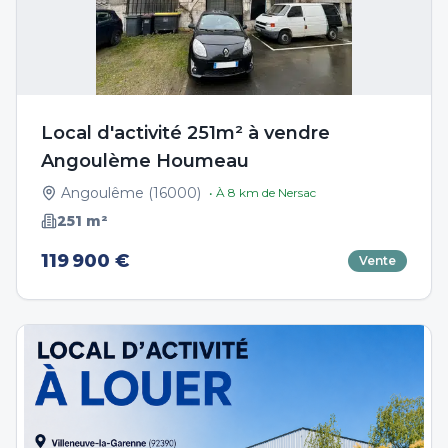
Local d'activité 251m² à vendre
Angoulème Houmeau
Angoulême
(
16000
)
• À
8
km de
Nersac
251
m²
119 900 €
Vente