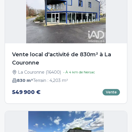
Vente local d'activité de 830m² à La
Couronne
La Couronne
(
16400
)
• À
4
km de
Nersac
830
m²
Terrain :
4,203
m²
549 900 €
Vente