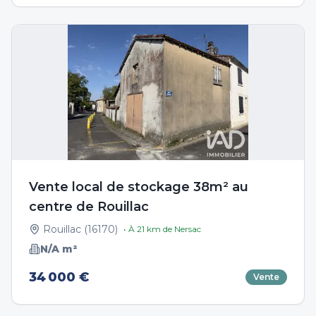
Vente local de stockage 38m² au
centre de Rouillac
Rouillac
(
16170
)
• À
21
km de
Nersac
N/A
m²
34 000 €
Vente