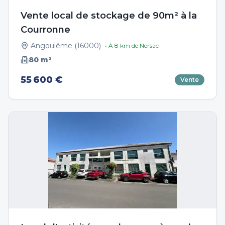
Vente local de stockage de 90m² à la
Courronne
Angoulême
(
16000
)
• À
8
km de
Nersac
80
m²
55 600 €
Vente