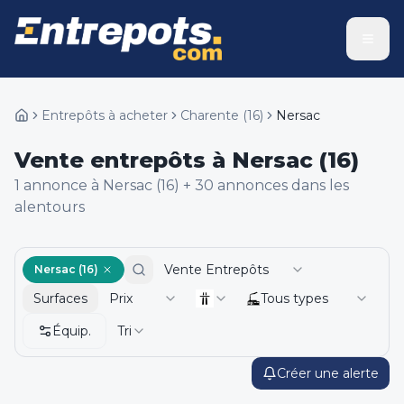
Entrepôts à acheter
Charente
(
16
)
Nersac
Vente entrepôts à Nersac (16)
1
annonce
à Nersac (16)
+
30
annonce
s
dans les
alentours
Vente Entrepôts
Nersac (16)
Surfaces
Prix
Tous types
Équip.
Tri
Créer une alerte