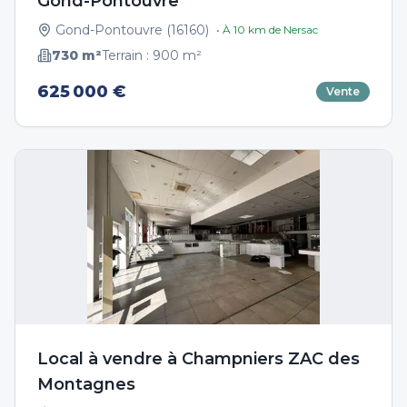
Gond-Pontouvre
Gond-Pontouvre
(
16160
)
• À
10
km de
Nersac
730
m²
Terrain :
900
m²
625 000 €
Vente
Local à vendre à Champniers ZAC des
Montagnes