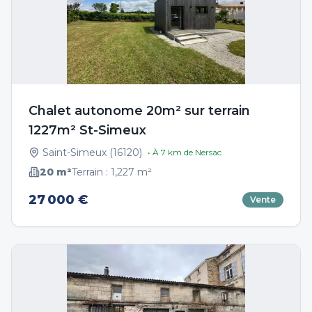
Chalet autonome 20m² sur terrain
1227m² St-Simeux
Saint-Simeux
(
16120
)
• À
7
km de
Nersac
20
m²
Terrain :
1,227
m²
27 000 €
Vente