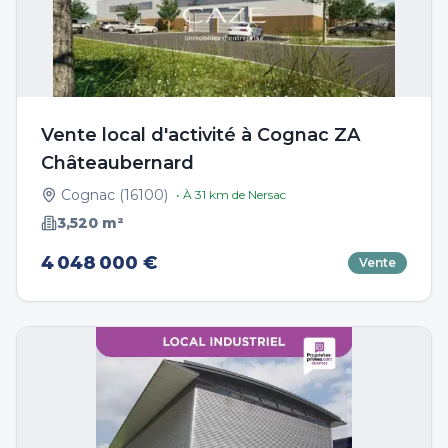
Vente local d'activité à Cognac ZA
Châteaubernard
Cognac
(
16100
)
• À
31
km de
Nersac
3,520
m²
4 048 000 €
Vente