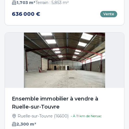
1,703
m²
Terrain :
5,853
m²
636 000 €
Vente
Ensemble immobilier à vendre à
Ruelle-sur-Touvre
Ruelle-sur-Touvre
(
16600
)
• À
11
km de
Nersac
2,300
m²