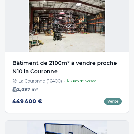
Bâtiment de 2100m² à vendre proche
N10 la Couronne
La Couronne
(
16400
)
• À
3
km de
Nersac
2,097
m²
449 400 €
Vente