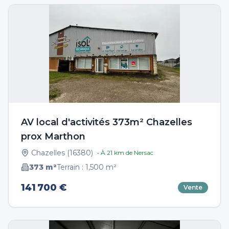
AV local d'activités 373m² Chazelles
prox Marthon
Chazelles
(
16380
)
• À
21
km de
Nersac
373
m²
Terrain :
1,500
m²
141 700 €
Vente