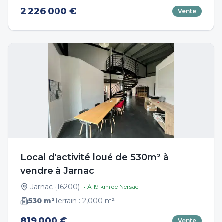
2 226 000 €
Vente
Local d'activité loué de 530m² à
vendre à Jarnac
Jarnac
(
16200
)
• À
19
km de
Nersac
530
m²
Terrain :
2,000
m²
819 000 €
Vente