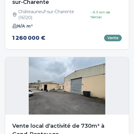
sur-Charente
Châteauneuf-sur-Charente
• À
9
km de
Nersac
(
16120
)
N/A
m²
1 260 000 €
Vente
Vente local d'activité de 730m² à