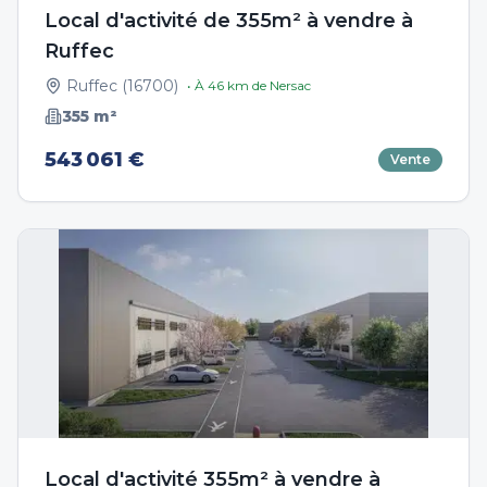
Local d'activité de 355m² à vendre à
Ruffec
Ruffec
(
16700
)
• À
46
km de
Nersac
355
m²
543 061 €
Vente
Local d'activité 355m² à vendre à