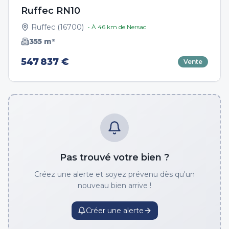
Ruffec RN10
Ruffec
(
16700
)
• À
46
km de
Nersac
355
m²
547 837 €
Vente
Pas trouvé votre bien ?
Créez une alerte et soyez prévenu dès qu'un
nouveau bien arrive !
Créer une alerte