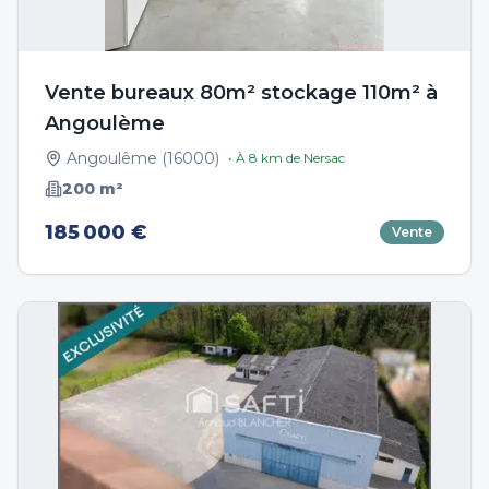
Vente bureaux 80m² stockage 110m² à
Angoulème
Angoulême
(
16000
)
• À
8
km de
Nersac
200
m²
185 000 €
Vente