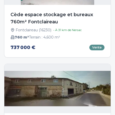
Cède espace stockage et bureaux
760m² Fontclaireau
Fontclaireau
(
16230
)
• À
31
km de
Nersac
760
m²
Terrain :
4,600
m²
737 000 €
Vente