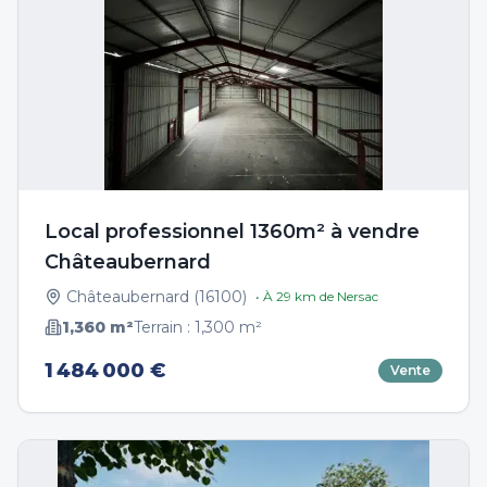
Local professionnel 1360m² à vendre
Châteaubernard
Châteaubernard
(
16100
)
• À
29
km de
Nersac
1,360
m²
Terrain :
1,300
m²
1 484 000 €
Vente