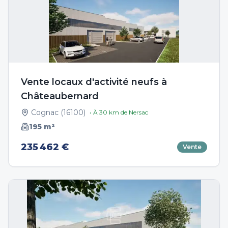
Vente locaux d'activité neufs à
Châteaubernard
Cognac
(
16100
)
• À
30
km de
Nersac
195
m²
235 462 €
Vente