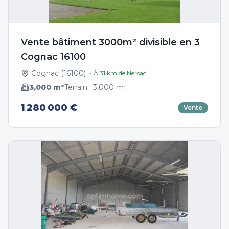
Vente bâtiment 3000m² divisible en 3
Cognac 16100
Cognac
(
16100
)
• À
31
km de
Nersac
3,000
m²
Terrain :
3,000
m²
1 280 000 €
Vente