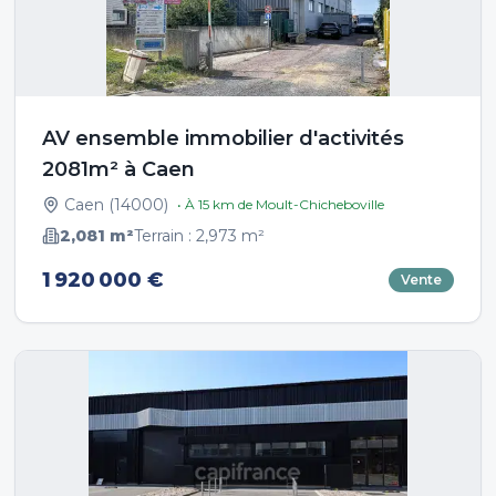
AV ensemble immobilier d'activités
2081m² à Caen
Caen
(
14000
)
• À
15
km de
Moult-Chicheboville
2,081
m²
Terrain :
2,973
m²
1 920 000 €
Vente