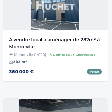
A vendre local à aménager de 282m² à
Mondeville
Mondeville
(
14120
)
• À
12
km de
Moult-Chicheboville
282
m²
360 000 €
Vente