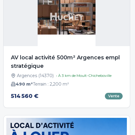
AV local activité 500m² Argences empl
stratégique
Argences
(
14370
)
• À
3
km de
Moult-Chicheboville
490
m²
Terrain :
2,200
m²
514 560 €
Vente