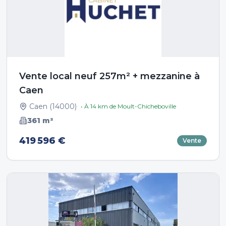
Vente local neuf 257m² + mezzanine à
Caen
Caen
(
14000
)
• À
14
km de
Moult-Chicheboville
361
m²
419 596 €
Vente