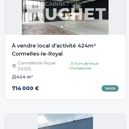
À vendre local d'activité 424m²
Cormelles-le-Royal
Cormelles-le-Royal
• À
11
km de
Moult-
Chicheboville
(
14123
)
424
m²
714 000 €
Vente