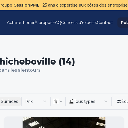
Groupe
CessionPME
: 25 ans d'expertise aux côtés des entreprise
Acheter
Louer
À propos
FAQ
Conseils d'experts
Contact
Pub
icheboville (14)
ans les alentours
Surfaces
Prix
Tous types
Éq