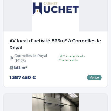
AV local d’activité 863m² à Cormelles le
Royal
Cormelles-le-Royal
• À
11
km de
Moult-
Chicheboville
(
14123
)
863
m²
1 387 450 €
Vente