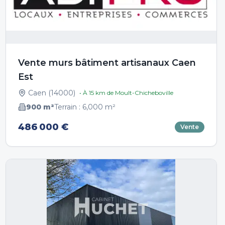
Vente murs bâtiment artisanaux Caen
Est
Caen
(
14000
)
• À
15
km de
Moult-Chicheboville
900
m²
Terrain :
6,000
m²
486 000 €
Vente