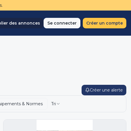
s.
lier des annonces
Se connecter
Créer un compte
Créer une alerte
uipements & Normes
Tri