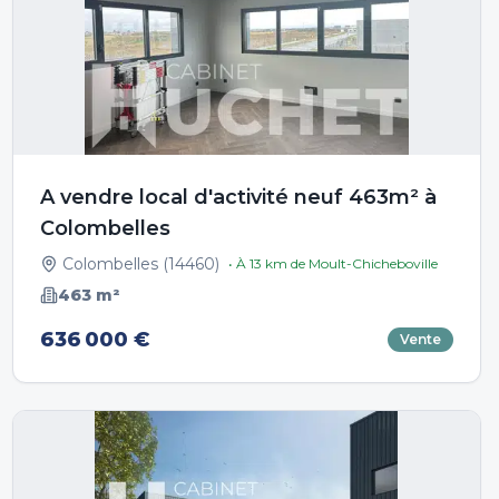
A vendre local d'activité neuf 463m² à
Colombelles
Colombelles
(
14460
)
• À
13
km de
Moult-Chicheboville
463
m²
636 000 €
Vente