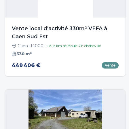
Vente local d'activité 330m² VEFA à
Caen Sud Est
Caen
(
14000
)
• À
15
km de
Moult-Chicheboville
330
m²
449 406 €
Vente