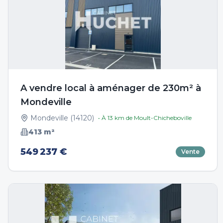
A vendre local à aménager de 230m² à
Mondeville
Mondeville
(
14120
)
• À
13
km de
Moult-Chicheboville
413
m²
549 237 €
Vente