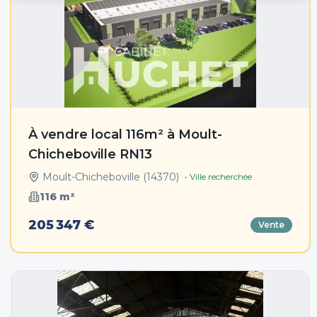
À vendre local 116m² à Moult-
Chicheboville RN13
Moult-Chicheboville
(
14370
)
• Ville recherchée
116
m²
205 347 €
Vente