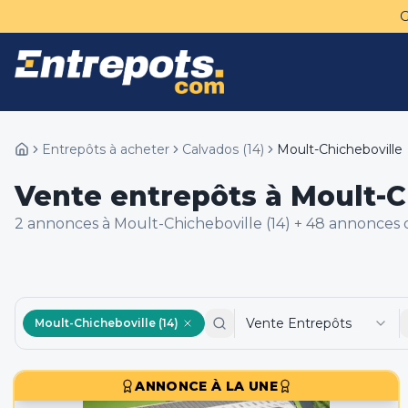
Entrepôts à acheter
Calvados
(
14
)
Moult-Chicheboville
Vente entrepôts à Moult-Ch
2
annonce
s
à Moult-Chicheboville (14)
+
48
annonce
s
d
Vente Entrepôts
Moult-Chicheboville (14)
ANNONCE À LA UNE