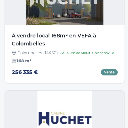
À vendre local 168m² en VEFA à
Colombelles
Colombelles
(
14460
)
• À
14
km de
Moult-Chicheboville
168
m²
256 335 €
Vente