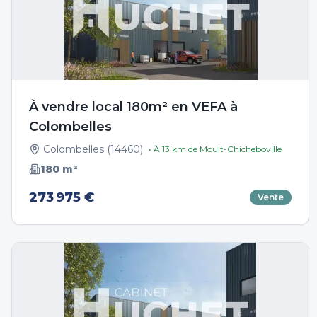
À vendre local 180m² en VEFA à
Colombelles
Colombelles
(
14460
)
• À
13
km de
Moult-Chicheboville
180
m²
273 975 €
Vente