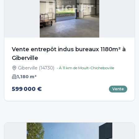
Vente entrepôt indus bureaux 1180m² à
Giberville
Giberville
(
14730
)
• À
11
km de
Moult-Chicheboville
1,180
m²
599 000 €
Vente