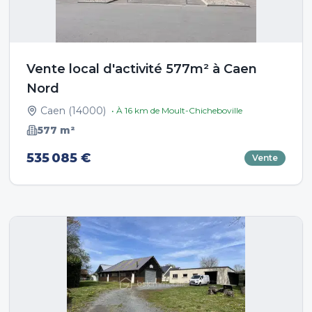
Vente local d'activité 577m² à Caen
Nord
Caen
(
14000
)
• À
16
km de
Moult-Chicheboville
577
m²
535 085 €
Vente