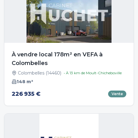
À vendre local 178m² en VEFA à
Colombelles
Colombelles
(
14460
)
• À
13
km de
Moult-Chicheboville
148
m²
226 935 €
Vente