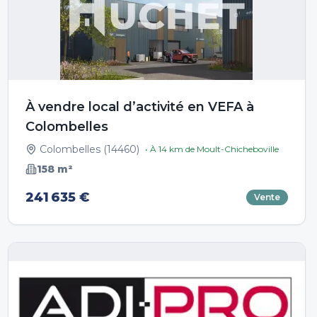
À vendre local d’activité en VEFA à
Colombelles
Colombelles
(
14460
)
• À
14
km de
Moult-Chicheboville
158
m²
241 635 €
Vente