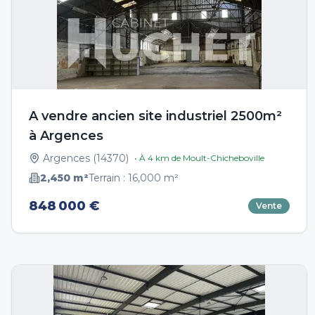
A vendre ancien site industriel 2500m²
à Argences
Argences
(
14370
)
• À
4
km de
Moult-Chicheboville
2,450
m²
Terrain :
16,000
m²
848 000 €
Vente