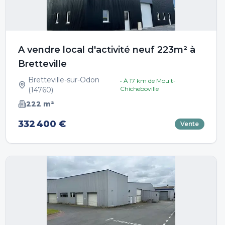
A vendre local d'activité neuf 223m² à
Bretteville
Bretteville-sur-Odon
• À
17
km de
Moult-
Chicheboville
(
14760
)
222
m²
332 400 €
Vente