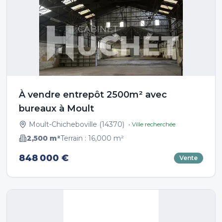
À vendre entrepôt 2500m² avec
bureaux à Moult
Moult-Chicheboville
(
14370
)
• Ville recherchée
2,500
m²
Terrain :
16,000
m²
848 000 €
Vente