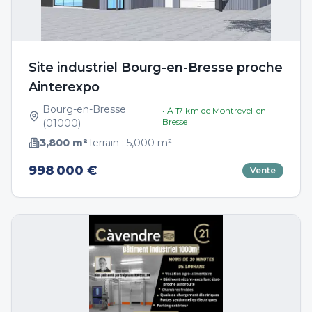
Site industriel Bourg-en-Bresse proche
Ainterexpo
Bourg-en-Bresse
• À
17
km de
Montrevel-en-
Bresse
(
01000
)
3,800
m²
Terrain :
5,000
m²
998 000 €
Vente