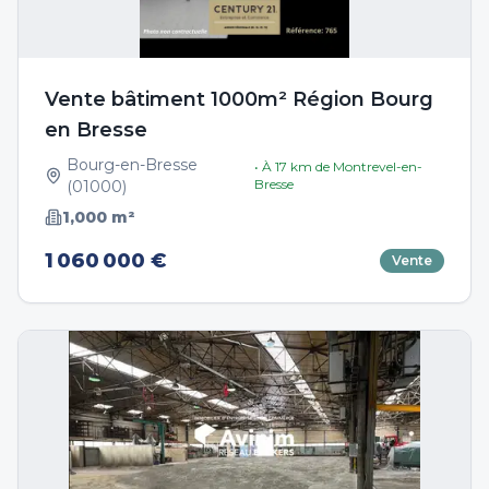
Vente bâtiment 1000m² Région Bourg
en Bresse
Bourg-en-Bresse
• À
17
km de
Montrevel-en-
Bresse
(
01000
)
1,000
m²
1 060 000 €
Vente