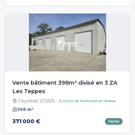
Vente bâtiment 398m² divisé en 3 ZA
Les Teppes
Ceyzériat
(
01250
)
• À
24
km de
Montrevel-en-Bresse
398
m²
371 000 €
Vente