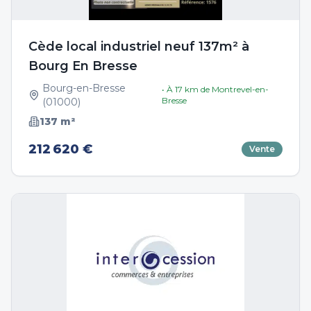
Cède local industriel neuf 137m² à
Bourg En Bresse
Bourg-en-Bresse
• À
17
km de
Montrevel-en-
Bresse
(
01000
)
137
m²
212 620 €
Vente