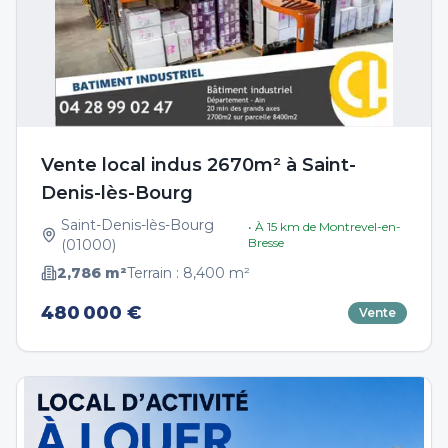
Vente local indus 2670m² à Saint-
Denis-lès-Bourg
Saint-Denis-lès-Bourg
• À
15
km de
Montrevel-en-
Bresse
(
01000
)
2,786
m²
Terrain :
8,400
m²
480 000 €
Vente