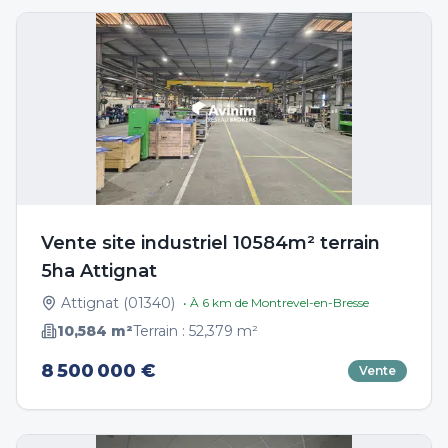
Vente site industriel 10584m² terrain
5ha Attignat
Attignat
(
01340
)
• À
6
km de
Montrevel-en-Bresse
10,584
m²
Terrain :
52,379
m²
8 500 000 €
Vente