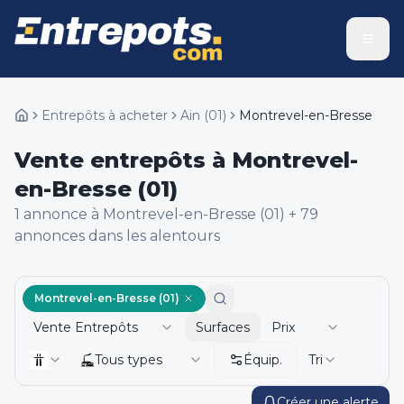
Entrepôts à acheter
Ain
(
01
)
Montrevel-en-Bresse
Vente entrepôts à Montrevel-
en-Bresse (01)
1
annonce
à Montrevel-en-Bresse (01)
+
79
annonce
s
dans les alentours
Montrevel-en-Bresse (01)
Vente Entrepôts
Surfaces
Prix
Tous types
Équip.
Tri
Créer une alerte