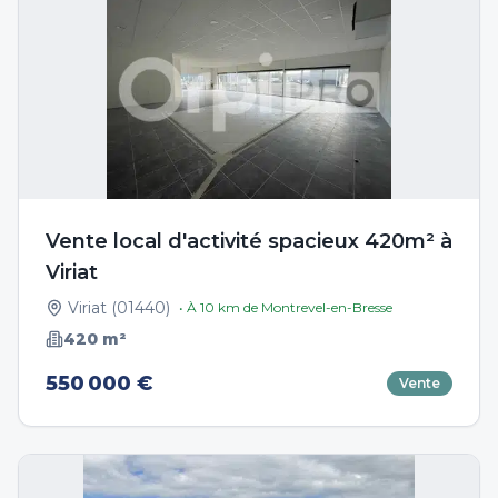
Vente local d'activité spacieux 420m² à
Viriat
Viriat
(
01440
)
• À
10
km de
Montrevel-en-Bresse
420
m²
550 000 €
Vente