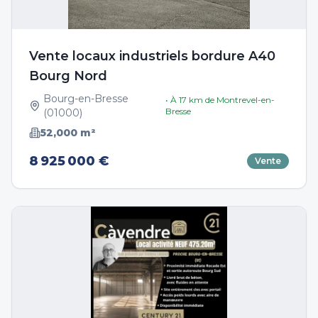
Vente locaux industriels bordure A40
Bourg Nord
Bourg-en-Bresse
• À
17
km de
Montrevel-en-
Bresse
(
01000
)
52,000
m²
8 925 000 €
Vente