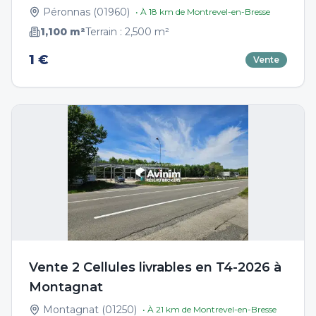
Péronnas
(
01960
)
• À
18
km de
Montrevel-en-Bresse
1,100
m²
Terrain :
2,500
m²
1 €
Vente
Vente 2 Cellules livrables en T4-2026 à
Montagnat
Montagnat
(
01250
)
• À
21
km de
Montrevel-en-Bresse