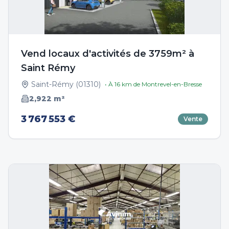
Vend locaux d'activités de 3759m² à
Saint Rémy
Saint-Rémy
(
01310
)
• À
16
km de
Montrevel-en-Bresse
2,922
m²
3 767 553 €
Vente