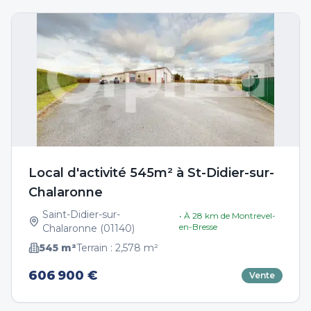
Local d'activité 545m² à St-Didier-sur-
Chalaronne
Saint-Didier-sur-
• À
28
km de
Montrevel-
en-Bresse
Chalaronne
(
01140
)
545
m²
Terrain :
2,578
m²
606 900 €
Vente