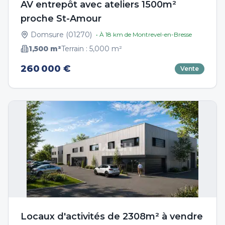
AV entrepôt avec ateliers 1500m²
proche St-Amour
Domsure
(
01270
)
• À
18
km de
Montrevel-en-Bresse
1,500
m²
Terrain :
5,000
m²
260 000 €
Vente
Locaux d'activités de 2308m² à vendre