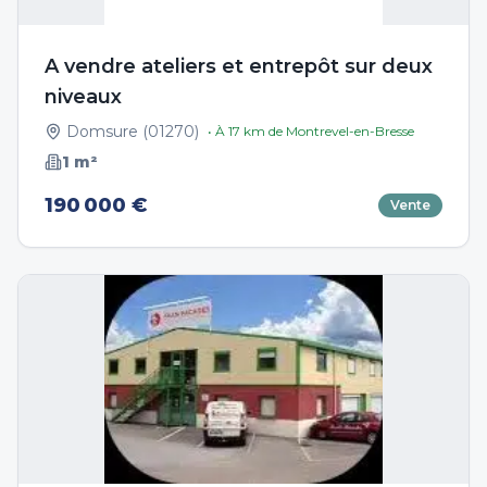
A vendre ateliers et entrepôt sur deux
niveaux
Domsure
(
01270
)
• À
17
km de
Montrevel-en-Bresse
1
m²
190 000 €
Vente