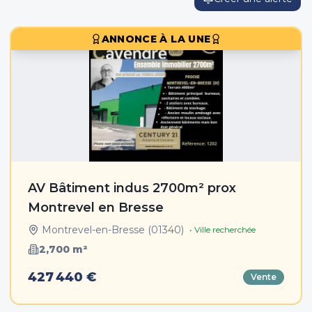
ANNONCE À LA UNE
AV Bâtiment indus 2700m² prox
Montrevel en Bresse
Montrevel-en-Bresse
(
01340
)
• Ville recherchée
2,700
m²
427 440 €
Vente