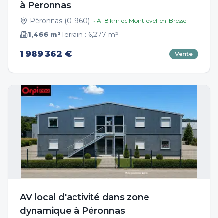
à Peronnas
Péronnas
(
01960
)
• À
18
km de
Montrevel-en-Bresse
1,466
m²
Terrain :
6,277
m²
1 989 362 €
Vente
AV local d'activité dans zone
dynamique à Péronnas