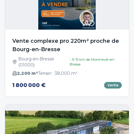
Vente complexe pro 220m² proche de
Bourg-en-Bresse
Bourg-en-Bresse
• À
15
km de
Montrevel-en-
Bresse
(
01000
)
2,200
m²
Terrain :
38,000
m²
1 800 000 €
Vente