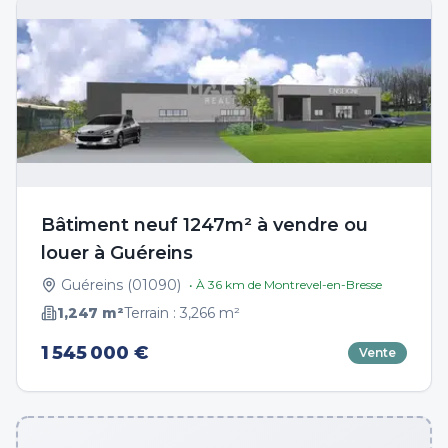
Bâtiment neuf 1247m² à vendre ou
louer à Guéreins
Guéreins
(
01090
)
• À
36
km de
Montrevel-en-Bresse
1,247
m²
Terrain :
3,266
m²
1 545 000 €
Vente