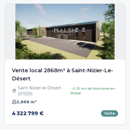
Vente local 2868m² à Saint-Nizier-Le-
Désert
Saint-Nizier-le-Désert
• À
29
km de
Montrevel-en-
Bresse
(
01320
)
2,868
m²
4 322 799 €
Vente