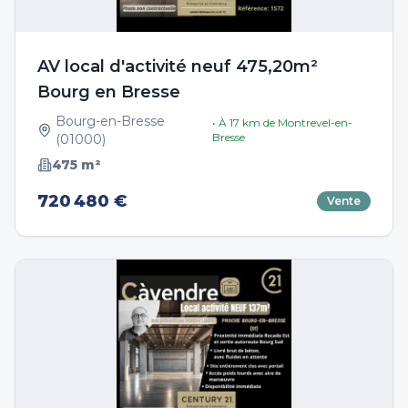
AV local d'activité neuf 475,20m²
Bourg en Bresse
Bourg-en-Bresse
• À
17
km de
Montrevel-en-
Bresse
(
01000
)
475
m²
720 480 €
Vente