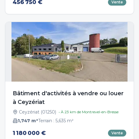
456 750 €
Vente
Bâtiment d'activités à vendre ou louer
à Ceyzériat
Ceyzériat
(
01250
)
• À
23
km de
Montrevel-en-Bresse
1,747
m²
Terrain :
5,635
m²
1 180 000 €
Vente