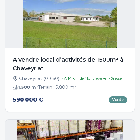
A vendre local d’activités de 1500m² à
Chaveyriat
Chaveyriat
(
01660
)
• À
14
km de
Montrevel-en-Bresse
1,500
m²
Terrain :
3,800
m²
590 000 €
Vente