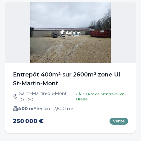
Entrepôt 400m² sur 2600m² zone Ui
St-Martin-Mont
Saint-Martin-du-Mont
• À
30
km de
Montrevel-en-
Bresse
(
01160
)
400
m²
Terrain :
2,600
m²
250 000 €
Vente