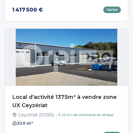
1 417 500 €
Vente
Local d'activité 1375m² à vendre zone
UX Ceyzériat
Ceyzériat
(
01250
)
• À
23
km de
Montrevel-en-Bresse
320
m²