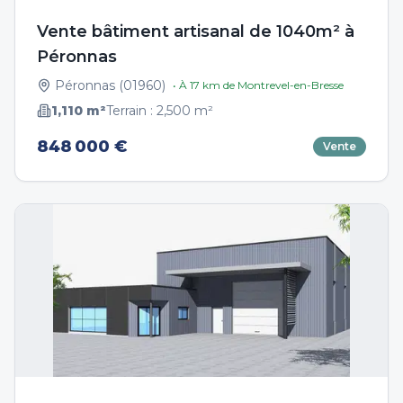
Vente bâtiment artisanal de 1040m² à
Péronnas
Péronnas
(
01960
)
• À
17
km de
Montrevel-en-Bresse
1,110
m²
Terrain :
2,500
m²
848 000 €
Vente