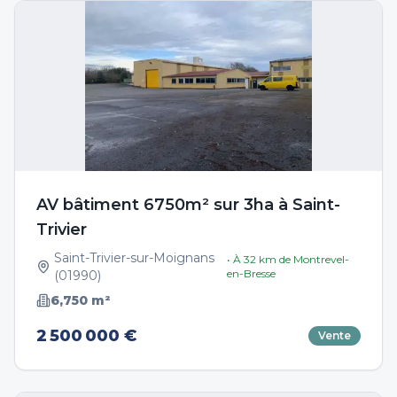
AV bâtiment 6750m² sur 3ha à Saint-
Trivier
Saint-Trivier-sur-Moignans
• À
32
km de
Montrevel-
en-Bresse
(
01990
)
6,750
m²
2 500 000 €
Vente