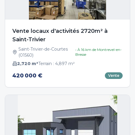
Vente locaux d'activités 2720m² à
Saint-Trivier
Saint-Trivier-de-Courtes
• À
16
km de
Montrevel-en-
Bresse
(
01560
)
2,720
m²
Terrain :
4,897
m²
420 000 €
Vente