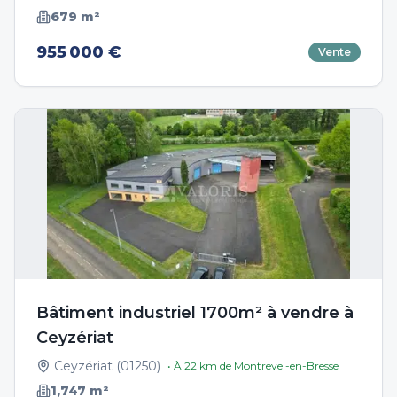
679
m²
955 000 €
Vente
Bâtiment industriel 1700m² à vendre à
Ceyzériat
Ceyzériat
(
01250
)
• À
22
km de
Montrevel-en-Bresse
1,747
m²