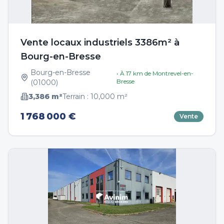
Vente locaux industriels 3386m² à
Bourg-en-Bresse
Bourg-en-Bresse
• À
17
km de
Montrevel-en-
Bresse
(
01000
)
3,386
m²
Terrain :
10,000
m²
1 768 000 €
Vente