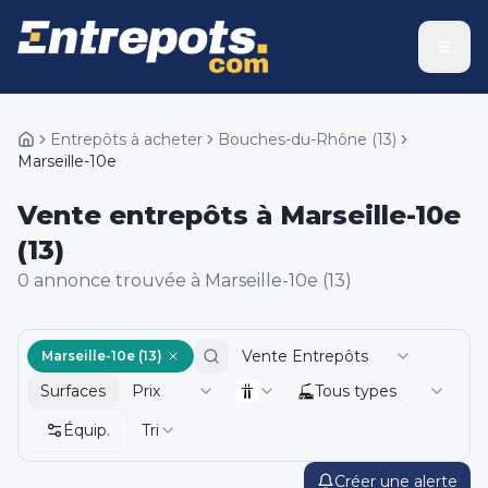
Entrepôts à acheter
Bouches-du-Rhône
(
13
)
Marseille-10e
Vente entrepôts à Marseille-10e
(13)
0
annonce
trouvée
à Marseille-10e (13)
Vente Entrepôts
Marseille-10e (13)
Surfaces
Prix
Tous types
Équip.
Tri
Créer une alerte