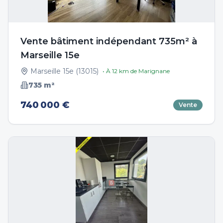
Vente bâtiment indépendant 735m² à
Marseille 15e
Marseille 15e
(
13015
)
• À
12
km de
Marignane
735
m²
740 000 €
Vente