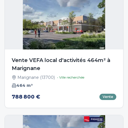
Vente VEFA local d'activités 464m² à
Marignane
Marignane
(
13700
)
• Ville recherchée
464
m²
788 800 €
Vente