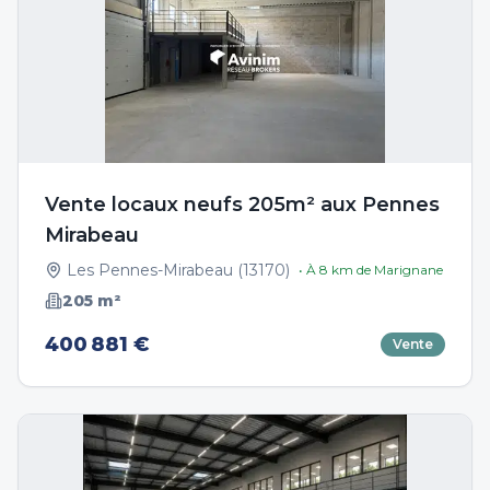
Vente locaux neufs 205m² aux Pennes
Mirabeau
Les Pennes-Mirabeau
(
13170
)
• À
8
km de
Marignane
205
m²
400 881 €
Vente