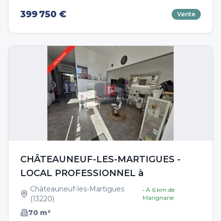
399 750 €
Vente
CHÂTEAUNEUF-LES-MARTIGUES -
LOCAL PROFESSIONNEL à
Châteauneuf-les-Martigues
• À
6
km de
Marignane
(
13220
)
70
m²