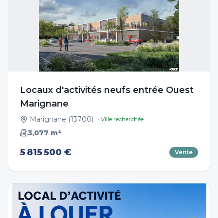
Locaux d'activités neufs entrée Ouest
Marignane
Marignane
(
13700
)
• Ville recherchée
3,077
m²
5 815 500 €
Vente