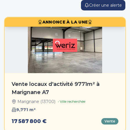
Créer une alerte
ANNONCE À LA UNE
Vente locaux d'activité 9771m² à
Marignane A7
Marignane
(
13700
)
• Ville recherchée
9,771
m²
17 587 800 €
Vente