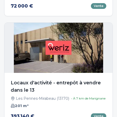
72 000 €
Vente
Locaux d'activité - entrepôt à vendre
dans le 13
Les Pennes-Mirabeau
(
13170
)
• À
7
km de
Marignane
201
m²
393 140 €
Vente