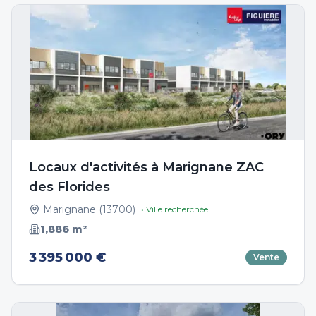
Locaux d'activités à Marignane ZAC
des Florides
Marignane
(
13700
)
• Ville recherchée
1,886
m²
3 395 000 €
Vente