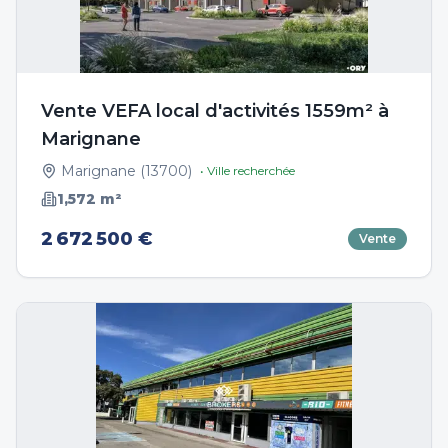
Vente VEFA local d'activités 1559m² à
Marignane
Marignane
(
13700
)
• Ville recherchée
1,572
m²
2 672 500 €
Vente