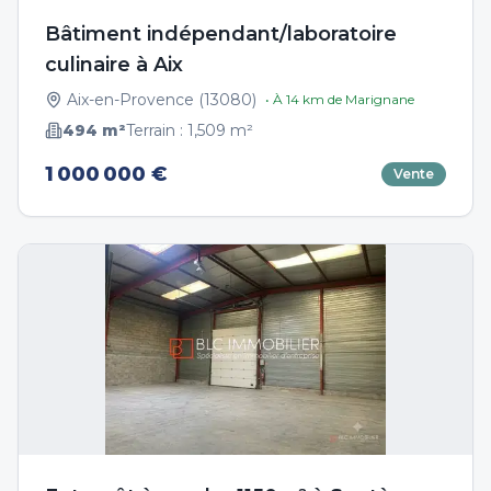
Bâtiment indépendant/laboratoire
culinaire à Aix
Aix-en-Provence
(
13080
)
• À
14
km de
Marignane
494
m²
Terrain :
1,509
m²
1 000 000 €
Vente