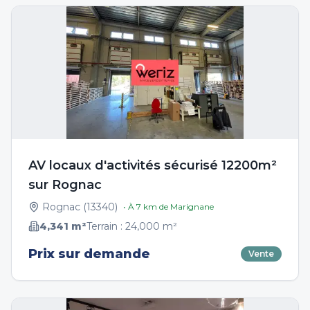
AV locaux d'activités sécurisé 12200m²
sur Rognac
Rognac
(
13340
)
• À
7
km de
Marignane
4,341
m²
Terrain :
24,000
m²
Prix sur demande
Vente