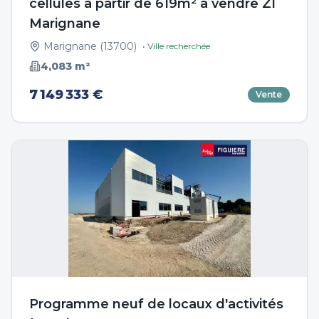
cellules à partir de 619m² à vendre ZI
Marignane
Marignane
(
13700
)
• Ville recherchée
4,083
m²
7 149 333 €
Vente
Programme neuf de locaux d'activités