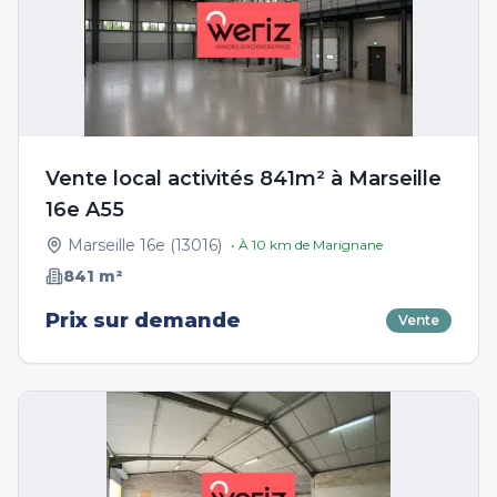
Vente local activités 841m² à Marseille
16e A55
Marseille 16e
(
13016
)
• À
10
km de
Marignane
841
m²
Prix sur demande
Vente