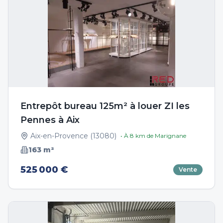
Entrepôt bureau 125m² à louer ZI les
Pennes à Aix
Aix-en-Provence
(
13080
)
• À
8
km de
Marignane
163
m²
525 000 €
Vente