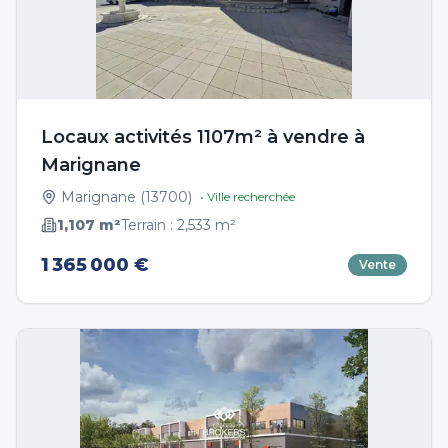
Locaux activités 1107m² à vendre à
Marignane
Marignane
(
13700
)
• Ville recherchée
1,107
m²
Terrain :
2,533
m²
1 365 000 €
Vente