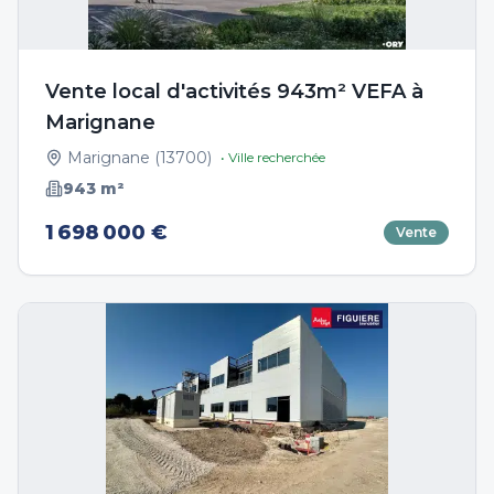
Vente local d'activités 943m² VEFA à
Marignane
Marignane
(
13700
)
• Ville recherchée
943
m²
1 698 000 €
Vente