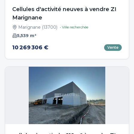
Cellules d'activité neuves à vendre ZI
Marignane
Marignane
(
13700
)
• Ville recherchée
5,539
m²
10 269 306 €
Vente