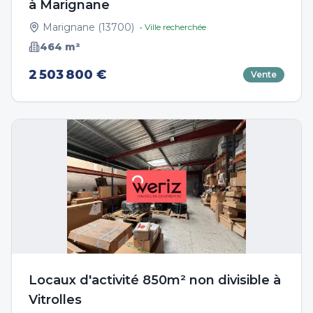
à Marignane
Marignane
(
13700
)
• Ville recherchée
464
m²
2 503 800 €
Vente
Locaux d'activité 850m² non divisible à
Vitrolles