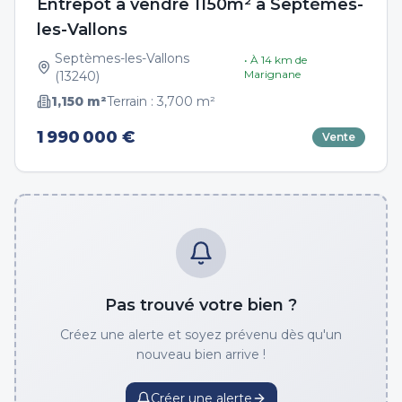
Entrepôt à vendre 1150m² à Septèmes-
les-Vallons
Septèmes-les-Vallons
• À
14
km de
Marignane
(
13240
)
1,150
m²
Terrain :
3,700
m²
1 990 000 €
Vente
Pas trouvé votre bien ?
Créez une alerte et soyez prévenu dès qu'un
nouveau bien arrive !
Créer une alerte