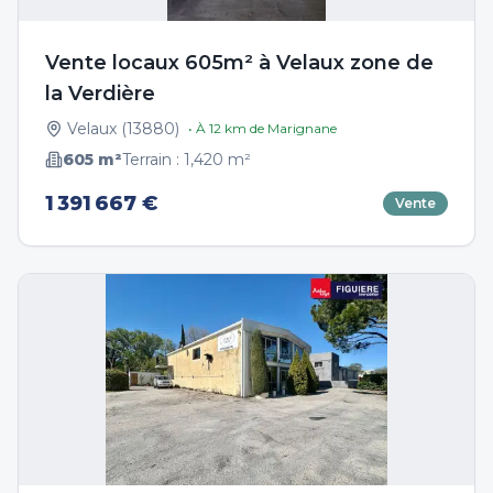
Vente locaux 605m² à Velaux zone de
la Verdière
Velaux
(
13880
)
• À
12
km de
Marignane
605
m²
Terrain :
1,420
m²
1 391 667 €
Vente