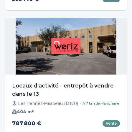
Locaux d'activité - entrepôt à vendre
dans le 13
Les Pennes-Mirabeau
(
13170
)
• À
7
km de
Marignane
404
m²
787 800 €
Vente