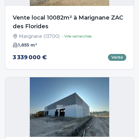
Vente local 10082m² à Marignane ZAC
des Florides
Marignane
(
13700
)
• Ville recherchée
1,855
m²
3 339 000 €
Vente