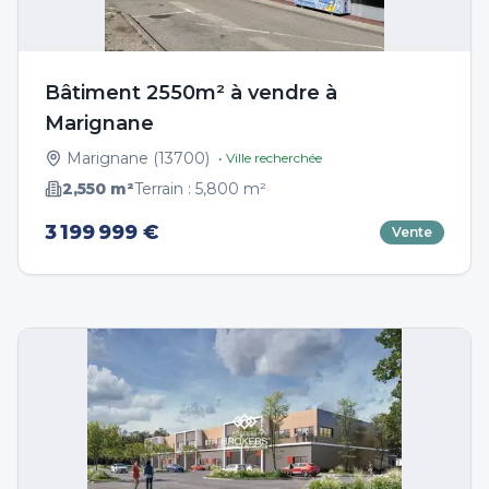
Bâtiment 2550m² à vendre à
Marignane
Marignane
(
13700
)
• Ville recherchée
2,550
m²
Terrain :
5,800
m²
3 199 999 €
Vente