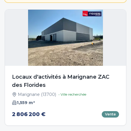
Locaux d'activités à Marignane ZAC
des Florides
Marignane
(
13700
)
• Ville recherchée
1,559
m²
2 806 200 €
Vente