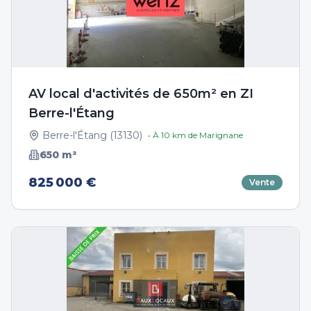
AV local d'activités de 650m² en ZI
Berre-l'Étang
Berre-l'Étang
(
13130
)
• À
10
km de
Marignane
650
m²
825 000 €
Vente