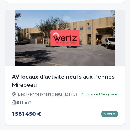
AV locaux d'activité neufs aux Pennes-
Mirabeau
Les Pennes-Mirabeau
(
13170
)
• À
7
km de
Marignane
811
m²
1 581 450 €
Vente