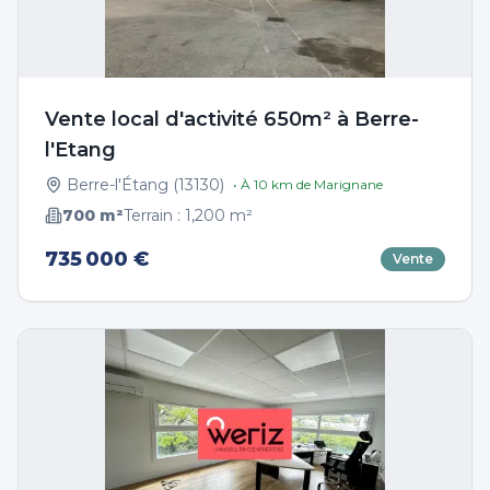
Vente local d'activité 650m² à Berre-
l'Etang
Berre-l'Étang
(
13130
)
• À
10
km de
Marignane
700
m²
Terrain :
1,200
m²
735 000 €
Vente