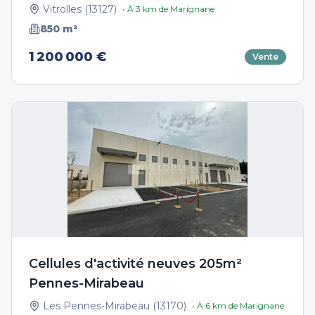
Vitrolles
(
13127
)
• À
3
km de
Marignane
850
m²
1 200 000 €
Vente
Cellules d'activité neuves 205m²
Pennes-Mirabeau
Les Pennes-Mirabeau
(
13170
)
• À
6
km de
Marignane