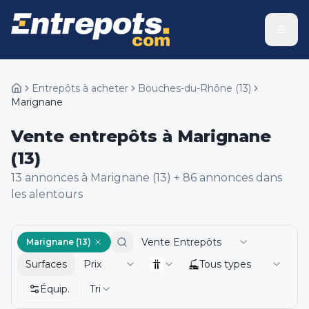
Entrepôts à acheter
Bouches-du-Rhône
(
13
)
Marignane
Vente entrepôts à Marignane
(13)
13
annonce
s
à Marignane (13)
+
86
annonce
s
dans
les alentours
Vente Entrepôts
Marignane (13)
Surfaces
Prix
Tous types
Équip.
Tri