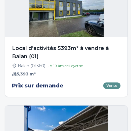
Local d'activités 5393m² à vendre à
Balan (01)
Balan
(
01360
)
• À
10
km de
Loyettes
5,393
m²
Prix sur demande
Vente