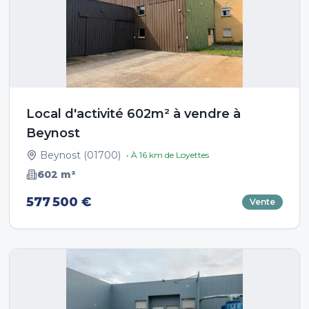
Local d'activité 602m² à vendre à
Beynost
Beynost
(
01700
)
• À
16
km de
Loyettes
602
m²
577 500 €
Vente