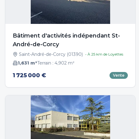
Bâtiment d'activités indépendant St-
André-de-Corcy
Saint-André-de-Corcy
(
01390
)
• À
25
km de
Loyettes
1,631
m²
Terrain :
4,902
m²
1 725 000 €
Vente