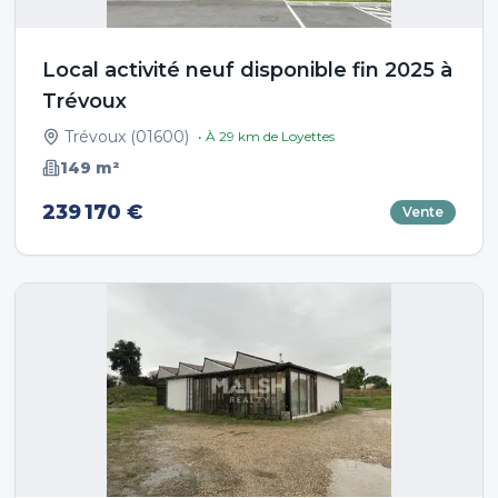
Local activité neuf disponible fin 2025 à
Trévoux
Trévoux
(
01600
)
• À
29
km de
Loyettes
149
m²
239 170 €
Vente