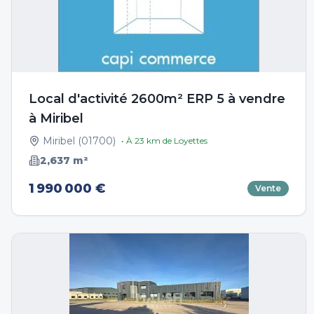
Local d'activité 2600m² ERP 5 à vendre
à Miribel
Miribel
(
01700
)
• À
23
km de
Loyettes
2,637
m²
1 990 000 €
Vente