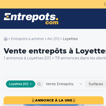
Entrepôts à acheter
Ain
(
01
)
Loyettes
Vente entrepôts à Loyettes
1
annonce
à Loyettes (01)
+
79
annonce
s
dans les alen
Vente Entrepôts
Surfaces
Loyettes (01)
ANNONCE À LA UNE