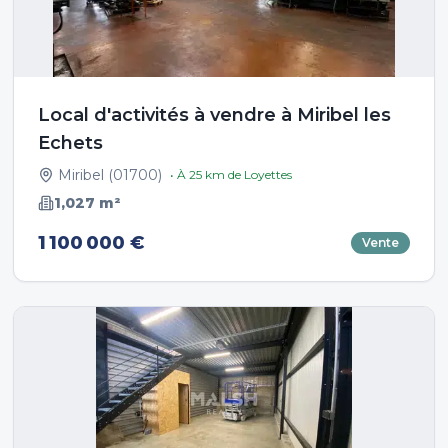
Local d'activités à vendre à Miribel les
Echets
Miribel
(
01700
)
• À
25
km de
Loyettes
1,027
m²
1 100 000 €
Vente