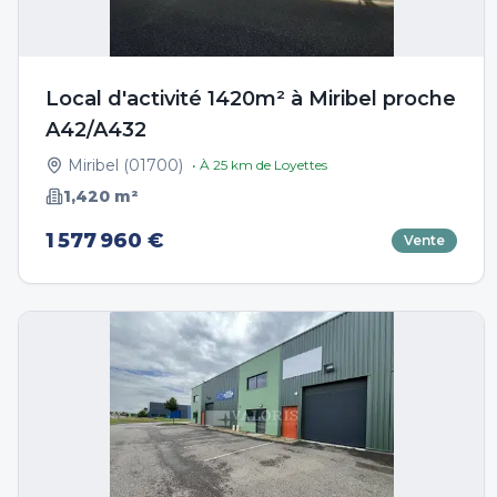
Local d'activité 1420m² à Miribel proche
A42/A432
Miribel
(
01700
)
• À
25
km de
Loyettes
1,420
m²
1 577 960 €
Vente