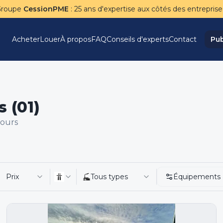
Groupe
CessionPME
: 25 ans d'expertise aux côtés des entreprise
Acheter
Louer
À propos
FAQ
Conseils d'experts
Contact
Pub
 (01)
tours
Prix
Tous types
Équipements