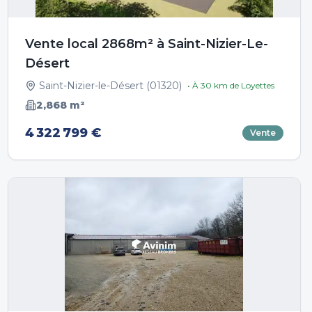
Vente local 2868m² à Saint-Nizier-Le-
Désert
Saint-Nizier-le-Désert
(
01320
)
• À
30
km de
Loyettes
2,868
m²
4 322 799 €
Vente