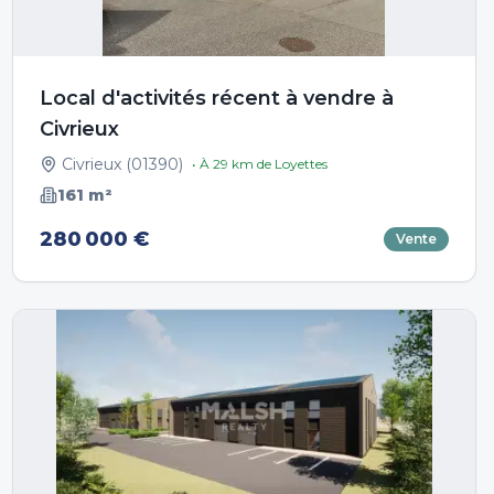
Local d'activités récent à vendre à
Civrieux
Civrieux
(
01390
)
• À
29
km de
Loyettes
161
m²
280 000 €
Vente