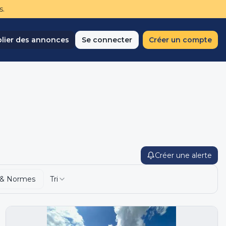
s.
lier des annonces
Se connecter
Créer un compte
Créer une alerte
 & Normes
Tri