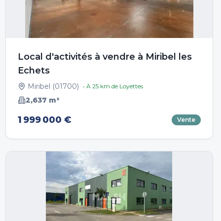
Local d'activités à vendre à Miribel les
Echets
Miribel
(
01700
)
• À
25
km de
Loyettes
2,637
m²
1 999 000 €
Vente