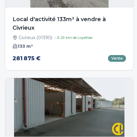
Local d'activité 133m² à vendre à
Civrieux
Civrieux
(
01390
)
• À
29
km de
Loyettes
133
m²
281 875 €
Vente