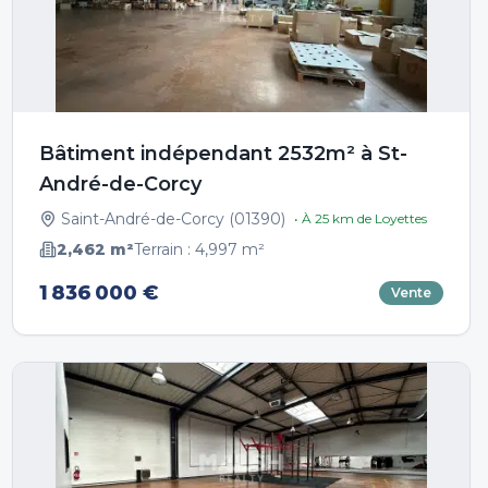
Bâtiment indépendant 2532m² à St-
André-de-Corcy
Saint-André-de-Corcy
(
01390
)
• À
25
km de
Loyettes
2,462
m²
Terrain :
4,997
m²
1 836 000 €
Vente