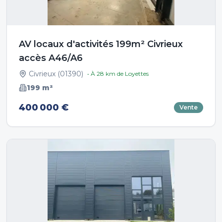
AV locaux d'activités 199m² Civrieux
accès A46/A6
Civrieux
(
01390
)
• À
28
km de
Loyettes
199
m²
400 000 €
Vente