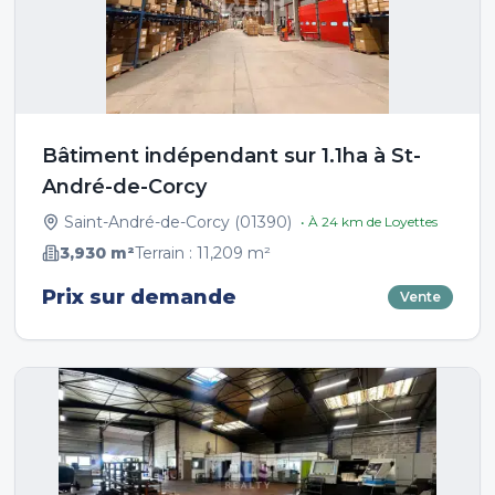
Bâtiment indépendant sur 1.1ha à St-
André-de-Corcy
Saint-André-de-Corcy
(
01390
)
• À
24
km de
Loyettes
3,930
m²
Terrain :
11,209
m²
Prix sur demande
Vente