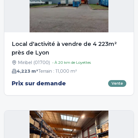
Local d'activité à vendre de 4 223m²
près de Lyon
Miribel
(
01700
)
• À
20
km de
Loyettes
4,223
m²
Terrain :
11,000
m²
Prix sur demande
Vente