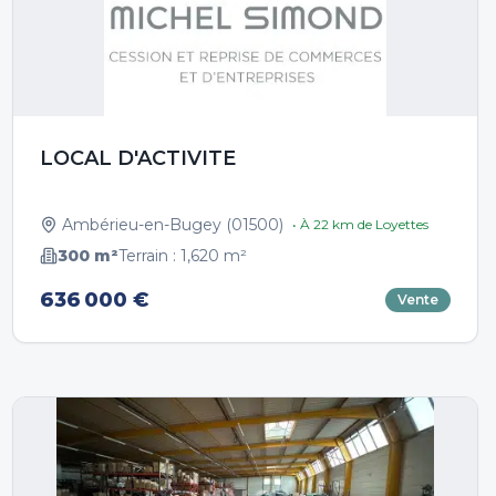
LOCAL D'ACTIVITE
Ambérieu-en-Bugey
(
01500
)
• À
22
km de
Loyettes
300
m²
Terrain :
1,620
m²
636 000 €
Vente