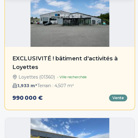
EXCLUSIVITÉ ! bâtiment d'activités à
Loyettes
Loyettes
(
01360
)
• Ville recherchée
1,933
m²
Terrain :
4,507
m²
990 000 €
Vente