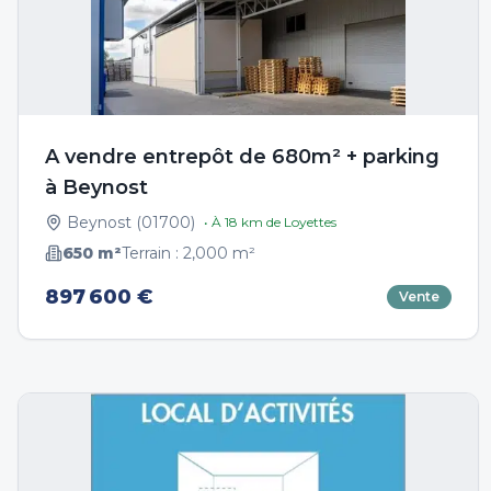
A vendre entrepôt de 680m² + parking
à Beynost
Beynost
(
01700
)
• À
18
km de
Loyettes
650
m²
Terrain :
2,000
m²
897 600 €
Vente