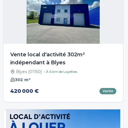
Vente local d'activité 302m²
indépendant à Blyes
Blyes
(
01150
)
• À
6
km de
Loyettes
302
m²
420 000 €
Vente