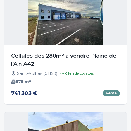
Cellules dès 280m² à vendre Plaine de
l'Ain A42
Saint-Vulbas
(
01150
)
• À
6
km de
Loyettes
575
m²
741 303 €
Vente