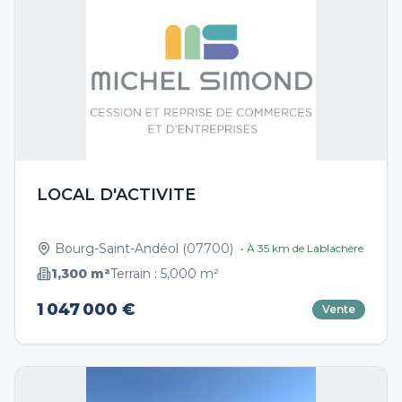
LOCAL D'ACTIVITE
Bourg-Saint-Andéol
(
07700
)
• À
35
km de
Lablachère
1,300
m²
Terrain :
5,000
m²
1 047 000 €
Vente