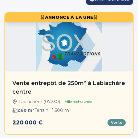
ANNONCE À LA UNE
Vente entrepôt de 250m² à Lablachère
centre
Lablachère
(
07230
)
• Ville recherchée
260
m²
Terrain :
1,600
m²
220 000 €
Vente