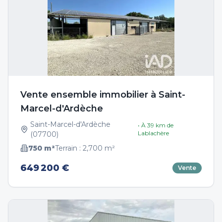
Vente ensemble immobilier à Saint-
Marcel-d'Ardèche
Saint-Marcel-d'Ardèche
• À
39
km de
Lablachère
(
07700
)
750
m²
Terrain :
2,700
m²
649 200 €
Vente