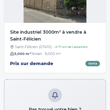
Site industriel 3000m² à vendre à
Saint-Félicien
Saint-Félicien
(
07410
)
• À
77
km de
Lablachère
3,000
m²
Terrain :
9,000
m²
Prix sur demande
Vente
Pas trouvé votre bien ?