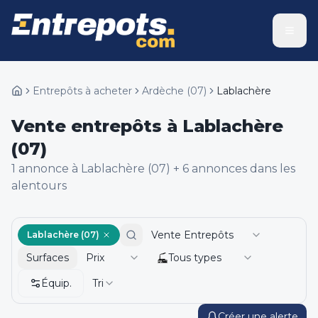
Entrepôts à acheter
Ardèche
(
07
)
Lablachère
Vente entrepôts à Lablachère
(07)
1
annonce
à Lablachère (07)
+
6
annonce
s
dans les
alentours
Vente Entrepôts
Lablachère (07)
Surfaces
Prix
Tous types
Équip.
Tri
Créer une alerte