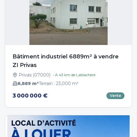
Bâtiment industriel 6889m² à vendre
ZI Privas
Privas
(
07000
)
• À
43
km de
Lablachère
6,889
m²
Terrain :
23,000
m²
3 000 000 €
Vente