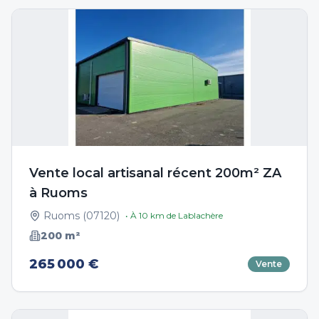
Vente local artisanal récent 200m² ZA
à Ruoms
Ruoms
(
07120
)
• À
10
km de
Lablachère
200
m²
265 000 €
Vente