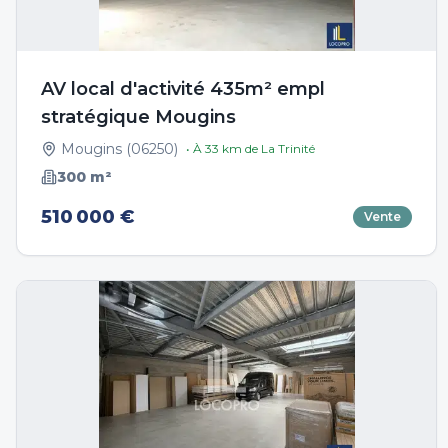
AV local d'activité 435m² empl
stratégique Mougins
Mougins
(
06250
)
• À
33
km de
La Trinité
300
m²
510 000 €
Vente