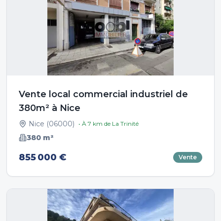
Vente local commercial industriel de
380m² à Nice
Nice
(
06000
)
• À
7
km de
La Trinité
380
m²
855 000 €
Vente