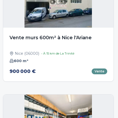
Vente murs 600m² à Nice l'Ariane
Nice
(
06000
)
• À
15
km de
La Trinité
600
m²
900 000 €
Vente