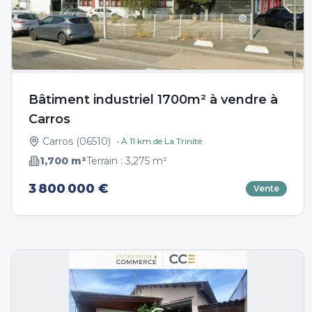
Bâtiment industriel 1700m² à vendre à
Carros
Carros
(
06510
)
• À
11
km de
La Trinité
1,700
m²
Terrain :
3,275
m²
3 800 000 €
Vente