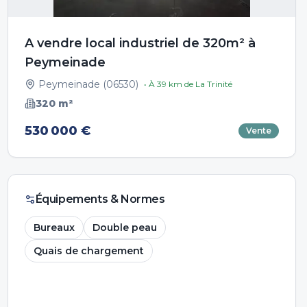
A vendre local industriel de 320m² à
Peymeinade
Peymeinade
(
06530
)
• À
39
km de
La Trinité
320
m²
530 000 €
Vente
Équipements & Normes
Bureaux
Double peau
Quais de chargement