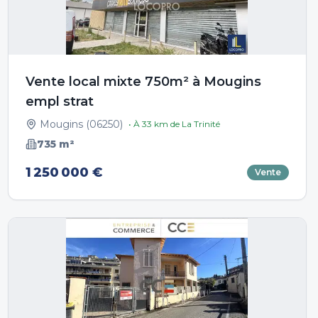
Vente local mixte 750m² à Mougins
empl strat
Mougins
(
06250
)
• À
33
km de
La Trinité
735
m²
1 250 000 €
Vente