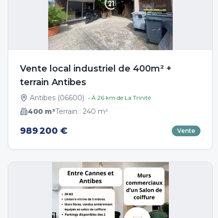
Vente local industriel de 400m² +
terrain Antibes
Antibes
(
06600
)
• À
26
km de
La Trinité
400
m²
Terrain :
240
m²
989 200 €
Vente