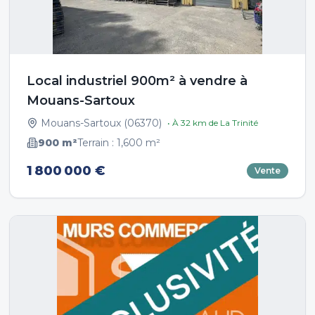
Local industriel 900m² à vendre à
Mouans-Sartoux
Mouans-Sartoux
(
06370
)
• À
32
km de
La Trinité
900
m²
Terrain :
1,600
m²
1 800 000 €
Vente