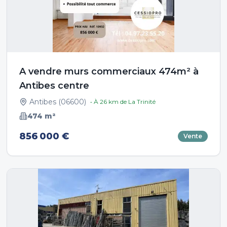
A vendre murs commerciaux 474m² à
Antibes centre
Antibes
(
06600
)
• À
26
km de
La Trinité
474
m²
856 000 €
Vente