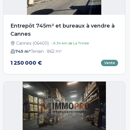
Entrepôt 745m² et bureaux à vendre à
Cannes
Cannes
(
06400
)
• À
34
km de
La Trinité
745
m²
Terrain :
862
m²
1 250 000 €
Vente