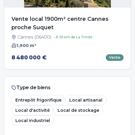
Vente local 1900m² centre Cannes
proche Suquet
Cannes
(
06400
)
• À
35
km de
La Trinité
1,900
m²
8 480 000 €
Vente
Type de biens
Entrepôt frigorifique
Local artisanal
Local d'activité
Local de stockage
Local industriel