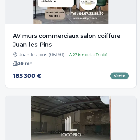
AV murs commerciaux salon coiffure
Juan-les-Pins
Juan-les-pins
(
06160
)
• À
27
km de
La Trinité
39
m²
185 300 €
Vente