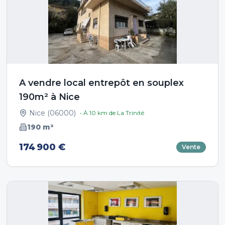
A vendre local entrepôt en souplex
190m² à Nice
Nice
(
06000
)
• À
10
km de
La Trinité
190
m²
174 900 €
Vente