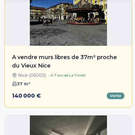
A vendre murs libres de 37m² proche
du Vieux Nice
Nice
(
06000
)
• À
7
km de
La Trinité
37
m²
140 000 €
Vente