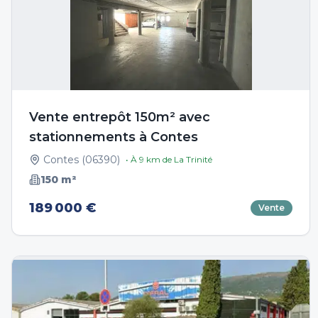
Vente entrepôt 150m² avec
stationnements à Contes
Contes
(
06390
)
• À
9
km de
La Trinité
150
m²
189 000 €
Vente