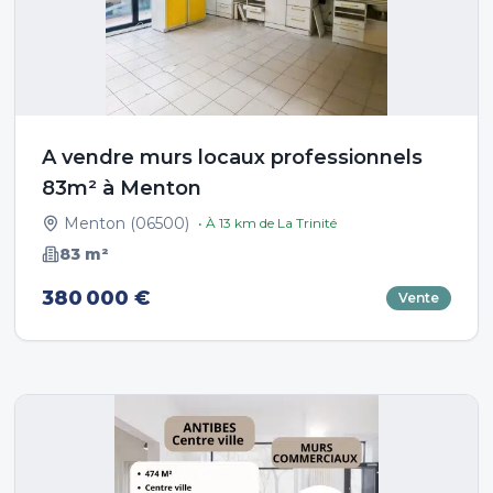
A vendre murs locaux professionnels
83m² à Menton
Menton
(
06500
)
• À
13
km de
La Trinité
83
m²
380 000 €
Vente