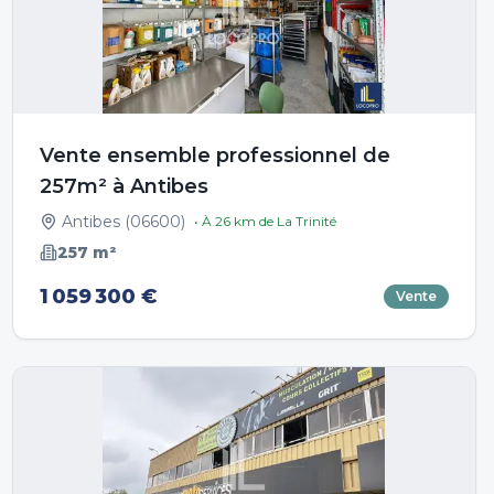
Vente ensemble professionnel de
257m² à Antibes
Antibes
(
06600
)
• À
26
km de
La Trinité
257
m²
1 059 300 €
Vente