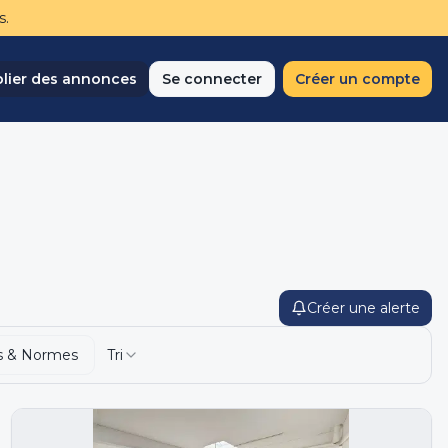
s.
lier des annonces
Se connecter
Créer un compte
Créer une alerte
s & Normes
Tri