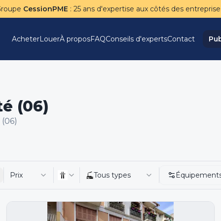
Groupe
CessionPME
: 25 ans d'expertise aux côtés des entreprise
Acheter
Louer
À propos
FAQ
Conseils d'experts
Contact
Pub
té (06)
 (06)
Prix
Tous types
Équipement