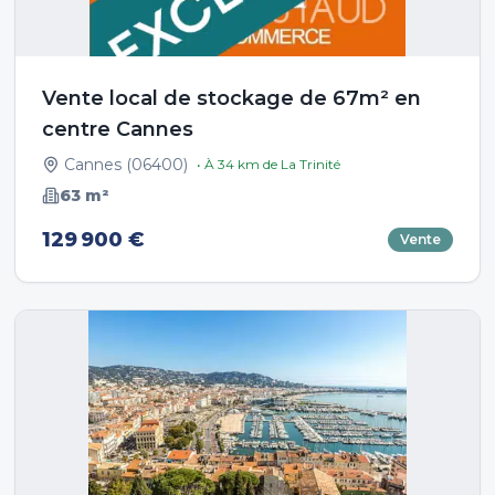
Vente local de stockage de 67m² en
centre Cannes
Cannes
(
06400
)
• À
34
km de
La Trinité
63
m²
129 900 €
Vente