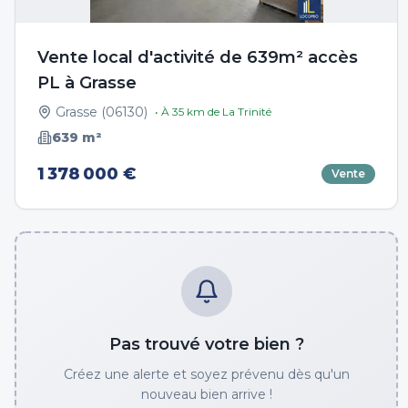
Vente local d'activité de 639m² accès
PL à Grasse
Grasse
(
06130
)
• À
35
km de
La Trinité
639
m²
1 378 000 €
Vente
Pas trouvé votre bien ?
Créez une alerte et soyez prévenu dès qu'un
nouveau bien arrive !