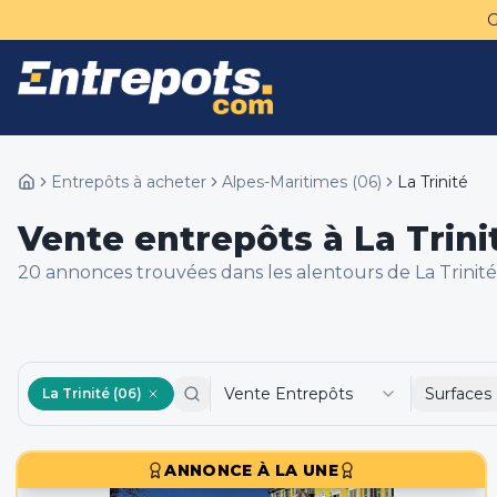
Entrepôts à acheter
Alpes-Maritimes
(
06
)
La Trinité
Vente entrepôts à La Trini
20
annonce
s
trouvée
s
dans les alentours de
La Trinité
Vente Entrepôts
Surfaces
La Trinité (06)
ANNONCE À LA UNE