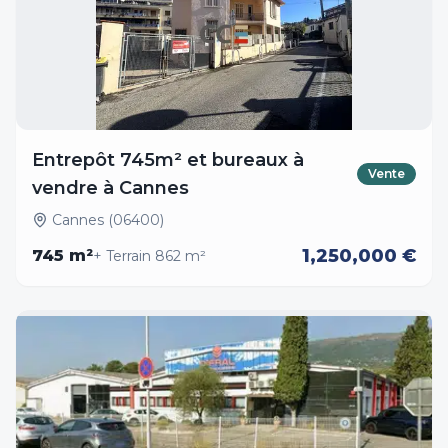
Entrepôt 745m² et bureaux à
Vente
vendre à Cannes
Cannes (06400)
1,250,000 €
745
m²
+ Terrain
862
m²