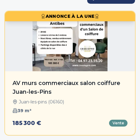
ANNONCE À LA UNE
AV murs commerciaux salon coiffure
Juan-les-Pins
Juan-les-pins
(
06160
)
39
m²
185 300 €
Vente