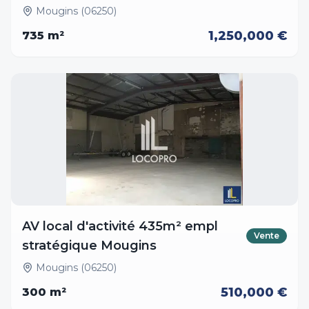
Mougins (06250)
1,250,000 €
735
m²
AV local d'activité 435m² empl
Vente
stratégique Mougins
Mougins (06250)
510,000 €
300
m²