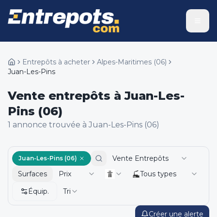
Entrepôts à acheter
Alpes-Maritimes
(
06
)
Juan-Les-Pins
Vente entrepôts à Juan-Les-
Pins (06)
1
annonce
trouvée
à Juan-Les-Pins (06)
Vente Entrepôts
Juan-Les-Pins (06)
Surfaces
Prix
Tous types
Équip.
Tri
Créer une alerte