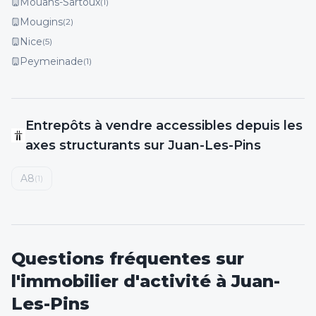
Mouans-Sartoux
(
1
)
Mougins
(
2
)
Nice
(
5
)
Peymeinade
(
1
)
Entrepôts
à vendre
accessibles depuis les
axes structurants
sur Juan-Les-Pins
A8
(
1
)
Questions fréquentes sur
l'immobilier d'activité
à Juan-
Les-Pins