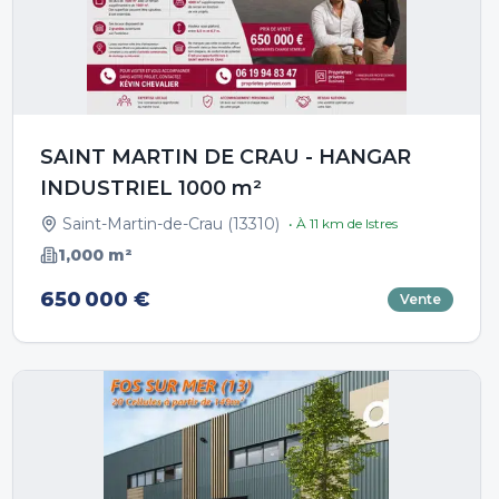
SAINT MARTIN DE CRAU - HANGAR
INDUSTRIEL 1000 m²
Saint-Martin-de-Crau
(
13310
)
• À
11
km de
Istres
1,000
m²
650 000 €
Vente