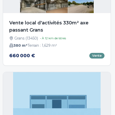
Vente local d'activités 330m² axe
passant Grans
Grans
(
13450
)
• À
12
km de
Istres
380
m²
Terrain :
1,629
m²
660 000 €
Vente