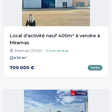
Local d'activité neuf 400m² à vendre à
Miramas
Miramas
(
13140
)
• À
6
km de
Istres
410
m²
700 000 €
Vente