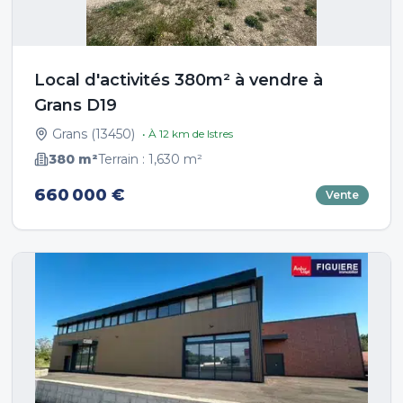
Local d'activités 380m² à vendre à
Grans D19
Grans
(
13450
)
• À
12
km de
Istres
380
m²
Terrain :
1,630
m²
660 000 €
Vente