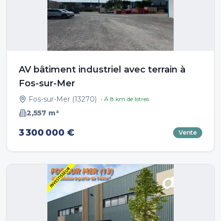
AV bâtiment industriel avec terrain à
Fos-sur-Mer
Fos-sur-Mer
(
13270
)
• À
8
km de
Istres
2,557
m²
3 300 000 €
Vente