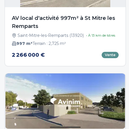
AV local d'activité 997m² à St Mitre les
Remparts
Saint-Mitre-les-Remparts
(
13920
)
• À
13
km de
Istres
997
m²
Terrain :
2,725
m²
2 266 000 €
Vente