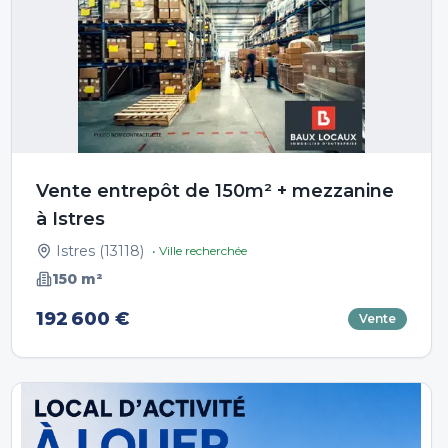
Vente entrepôt de 150m² + mezzanine
à Istres
Istres
(
13118
)
• Ville recherchée
150
m²
192 600 €
Vente