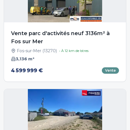
Vente parc d'activités neuf 3136m² à
Fos sur Mer
Fos-sur-Mer
(
13270
)
• À
12
km de
Istres
3,136
m²
4 599 999 €
Vente