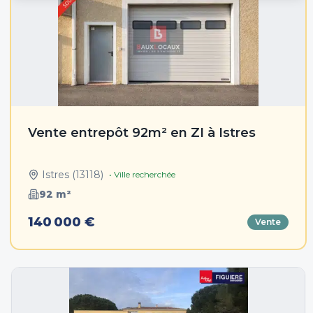
Vente entrepôt 92m² en ZI à Istres
Istres
(
13118
)
• Ville recherchée
92
m²
140 000 €
Vente