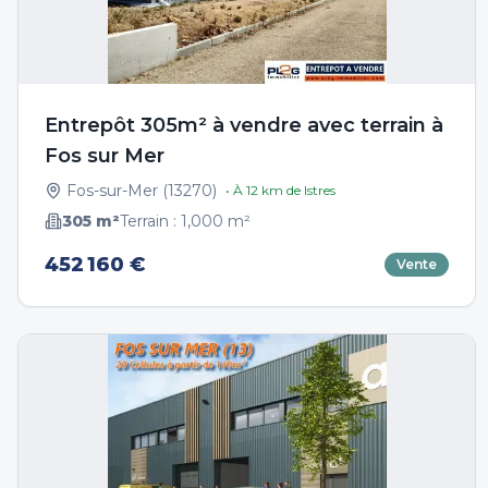
Entrepôt 305m² à vendre avec terrain à
Fos sur Mer
Fos-sur-Mer
(
13270
)
• À
12
km de
Istres
305
m²
Terrain :
1,000
m²
452 160 €
Vente