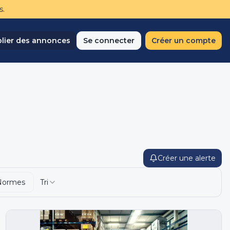
s.
lier des annonces
Se connecter
Créer un compte
Créer une alerte
Normes
Tri