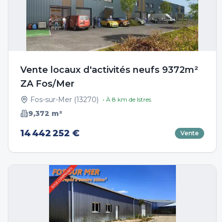
Vente locaux d'activités neufs 9372m²
ZA Fos/Mer
Fos-sur-Mer
(
13270
)
• À
8
km de
Istres
9,372
m²
14 442 252 €
Vente