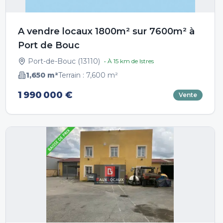
A vendre locaux 1800m² sur 7600m² à
Port de Bouc
Port-de-Bouc
(
13110
)
• À
15
km de
Istres
1,650
m²
Terrain :
7,600
m²
1 990 000 €
Vente