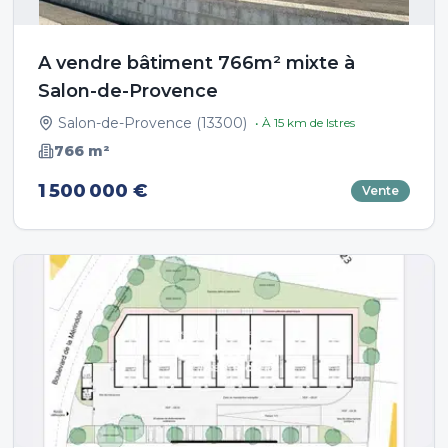
A vendre bâtiment 766m² mixte à
Salon-de-Provence
Salon-de-Provence
(
13300
)
• À
15
km de
Istres
766
m²
1 500 000 €
Vente