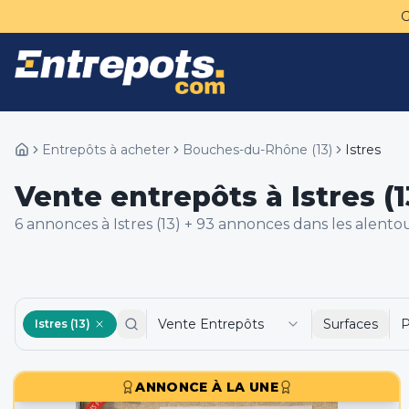
Entrepôts à acheter
Bouches-du-Rhône
(
13
)
Istres
Vente entrepôts à Istres (1
6
annonce
s
à Istres (13)
+
93
annonce
s
dans les alento
Vente Entrepôts
Surfaces
P
Istres (13)
ANNONCE À LA UNE