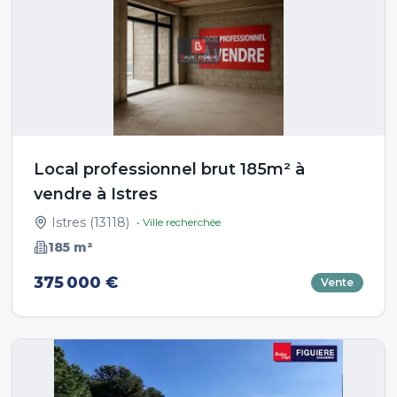
Local professionnel brut 185m² à
vendre à Istres
Istres
(
13118
)
• Ville recherchée
185
m²
375 000 €
Vente