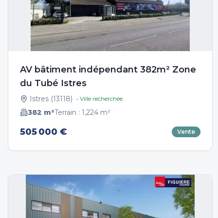
AV bâtiment indépendant 382m² Zone
du Tubé Istres
Istres
(
13118
)
• Ville recherchée
382
m²
Terrain :
1,224
m²
505 000 €
Vente