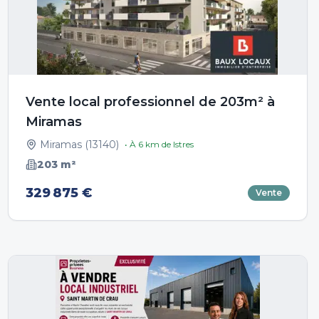
Vente local professionnel de 203m² à
Miramas
Miramas
(
13140
)
• À
6
km de
Istres
203
m²
329 875 €
Vente