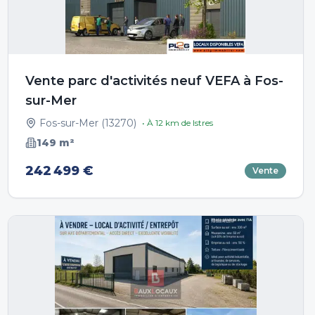
Vente parc d'activités neuf VEFA à Fos-
sur-Mer
Fos-sur-Mer
(
13270
)
• À
12
km de
Istres
149
m²
242 499 €
Vente