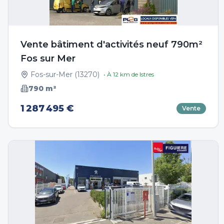
Vente bâtiment d'activités neuf 790m²
Fos sur Mer
Fos-sur-Mer
(
13270
)
• À
12
km de
Istres
790
m²
1 287 495 €
Vente