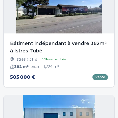
Bâtiment indépendant à vendre 382m²
à Istres Tubé
Istres
(
13118
)
• Ville recherchée
382
m²
Terrain :
1,224
m²
505 000 €
Vente