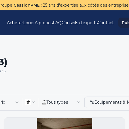
Groupe
CessionPME
: 25 ans d'expertise aux côtés des entreprise
Acheter
Louer
À propos
FAQ
Conseils d'experts
Contact
Pub
3)
urs
rix
Tous types
Équipements & 