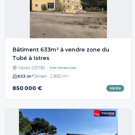
Bâtiment 633m² à vendre zone du
Tubé à Istres
Istres
(
13118
)
• Ville recherchée
633
m²
Terrain :
2,855
m²
850 000 €
Vente