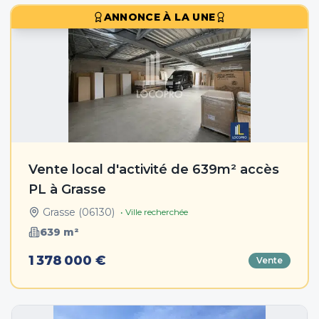
ANNONCE À LA UNE
Vente local d'activité de 639m² accès
PL à Grasse
Grasse
(
06130
)
• Ville recherchée
639
m²
1 378 000 €
Vente