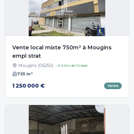
Vente local mixte 750m² à Mougins
empl strat
Mougins
(
06250
)
• À
6
km de
Grasse
735
m²
1 250 000 €
Vente