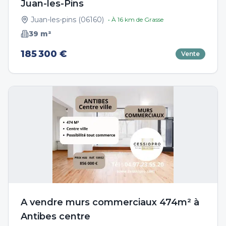
Juan-les-Pins
Juan-les-pins
(
06160
)
• À
16
km de
Grasse
39
m²
185 300 €
Vente
A vendre murs commerciaux 474m² à
Antibes centre