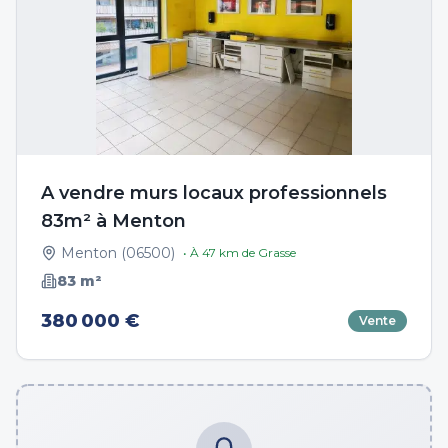
A vendre murs locaux professionnels
83m² à Menton
Menton
(
06500
)
• À
47
km de
Grasse
83
m²
380 000 €
Vente