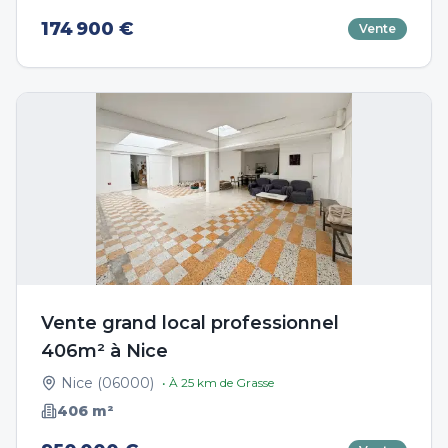
174 900 €
Vente
Vente grand local professionnel
406m² à Nice
Nice
(
06000
)
• À
25
km de
Grasse
406
m²