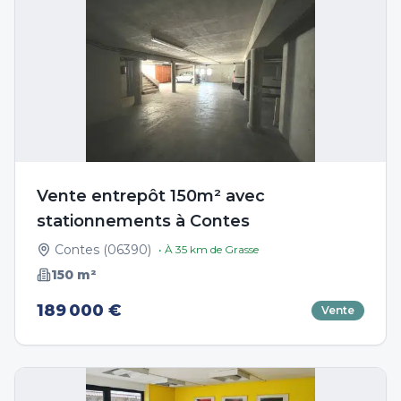
Vente entrepôt 150m² avec
stationnements à Contes
Contes
(
06390
)
• À
35
km de
Grasse
150
m²
189 000 €
Vente