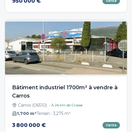
950 000 €
Vente
Bâtiment industriel 1700m² à vendre à
Carros
Carros
(
06510
)
• À
26
km de
Grasse
1,700
m²
Terrain :
3,275
m²
3 800 000 €
Vente