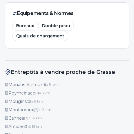
Équipements & Normes
Bureaux
Double peau
Quais de chargement
Entrepôts à vendre proche de Grasse
Mouans-Sartoux
(
1
)
à
5
km
Peymeinade
(
1
)
à
5
km
Mougins
(
2
)
à
9
km
Montauroux
(
7
)
à
13
km
Cannes
(
3
)
à
14
km
Antibes
(
3
)
à
16
km