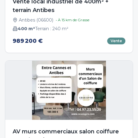
Vente local industriel de 400m² +
terrain Antibes
Antibes
(
06600
)
• À
15
km de
Grasse
400
m²
Terrain :
240
m²
989 200 €
Vente
AV murs commerciaux salon coiffure