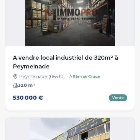
A vendre local industriel de 320m² à
Peymeinade
Peymeinade
(
06530
)
• À
5
km de
Grasse
320
m²
530 000 €
Vente