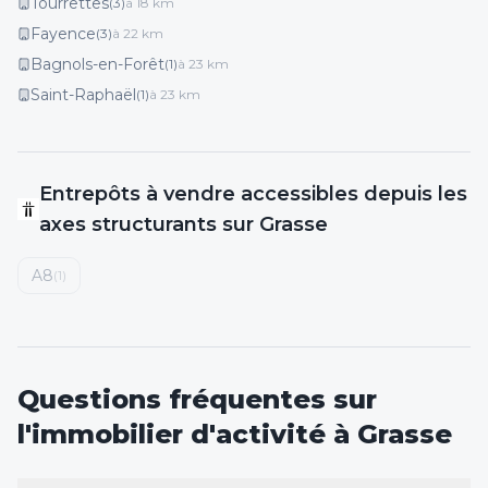
Tourrettes
(
3
)
à
18
km
Fayence
(
3
)
à
22
km
Bagnols-en-Forêt
(
1
)
à
23
km
Saint-Raphaël
(
1
)
à
23
km
Entrepôts
à vendre
accessibles depuis les
axes structurants
sur Grasse
A8
(
1
)
Questions fréquentes sur
l'immobilier d'activité
à Grasse