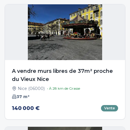
A vendre murs libres de 37m² proche
du Vieux Nice
Nice
(
06000
)
• À
28
km de
Grasse
37
m²
140 000 €
Vente