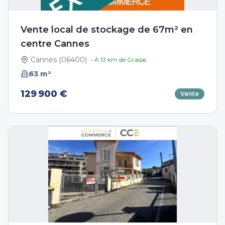
Vente local de stockage de 67m² en
centre Cannes
Cannes
(
06400
)
• À
13
km de
Grasse
63
m²
129 900 €
Vente