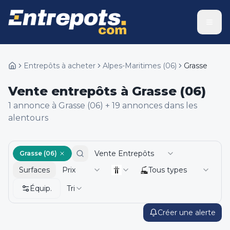
Entrepôts à acheter
Alpes-Maritimes
(
06
)
Grasse
Vente entrepôts à Grasse (06)
1
annonce
à Grasse (06)
+
19
annonce
s
dans les
alentours
Vente Entrepôts
Grasse (06)
Surfaces
Prix
Tous types
Équip.
Tri
Créer une alerte