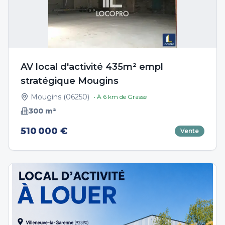
AV local d'activité 435m² empl
stratégique Mougins
Mougins
(
06250
)
• À
6
km de
Grasse
300
m²
510 000 €
Vente