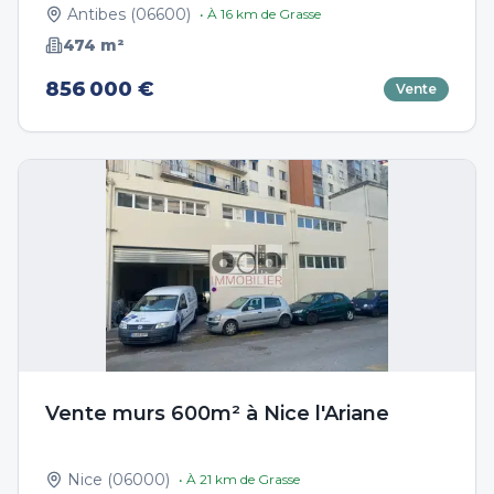
Antibes
(
06600
)
• À
16
km de
Grasse
474
m²
856 000 €
Vente
Vente murs 600m² à Nice l'Ariane
Nice
(
06000
)
• À
21
km de
Grasse