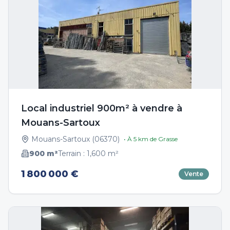
Local industriel 900m² à vendre à
Mouans-Sartoux
Mouans-Sartoux
(
06370
)
• À
5
km de
Grasse
900
m²
Terrain :
1,600
m²
1 800 000 €
Vente