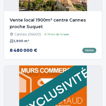
Vente local 1900m² centre Cannes
proche Suquet
Cannes
(
06400
)
• À
13
km de
Grasse
1,900
m²
8 480 000 €
Vente