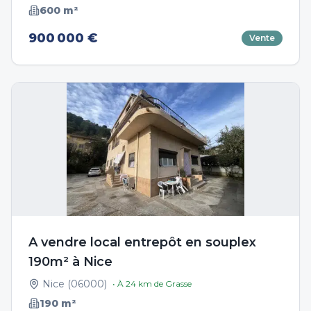
600
m²
900 000 €
Vente
A vendre local entrepôt en souplex
190m² à Nice
Nice
(
06000
)
• À
24
km de
Grasse
190
m²