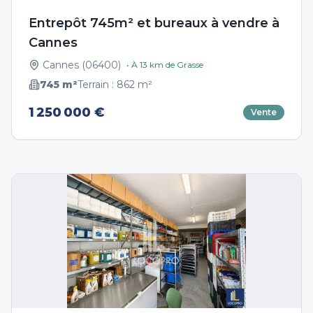
Entrepôt 745m² et bureaux à vendre à
Cannes
Cannes
(
06400
)
• À
13
km de
Grasse
745
m²
Terrain :
862
m²
1 250 000 €
Vente