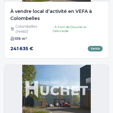
À vendre local d’activité en VEFA à
Colombelles
Colombelles
• À
11
km de
Douvres-la-
Délivrande
(
14460
)
158
m²
241 635 €
Vente