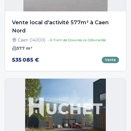
Vente local d'activité 577m² à Caen
Nord
Caen
(
14000
)
• À
11
km de
Douvres-la-Délivrande
577
m²
535 085 €
Vente