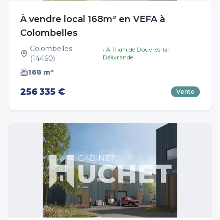
À vendre local 168m² en VEFA à
Colombelles
Colombelles
• À
11
km de
Douvres-la-
Délivrande
(
14460
)
168
m²
256 335 €
Vente