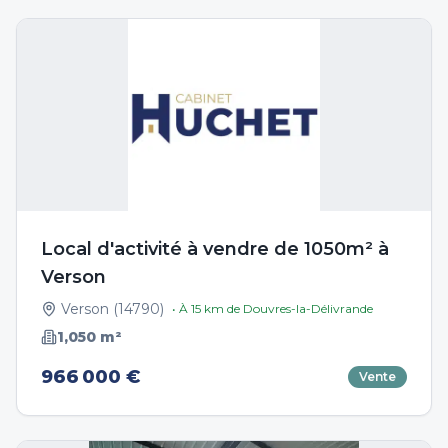
Local d'activité à vendre de 1050m² à
Verson
Verson
(
14790
)
• À
15
km de
Douvres-la-Délivrande
1,050
m²
966 000 €
Vente