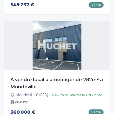
549 237 €
Vente
A vendre local à aménager de 282m² à
Mondeville
Mondeville
(
14120
)
• À
14
km de
Douvres-la-Délivrande
282
m²
360 000 €
Vente