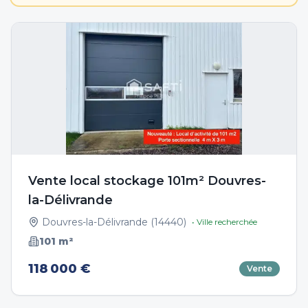
Vente local stockage 101m² Douvres-
la-Délivrande
Douvres-la-Délivrande
(
14440
)
• Ville recherchée
101
m²
118 000 €
Vente