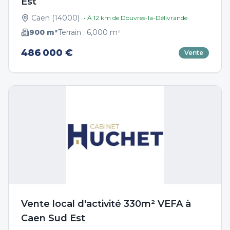
Est
Caen
(
14000
)
• À
12
km de
Douvres-la-Délivrande
900
m²
Terrain :
6,000
m²
486 000 €
Vente
Vente local d'activité 330m² VEFA à
Caen Sud Est