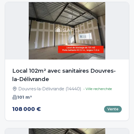
Local 102m² avec sanitaires Douvres-
la-Délivrande
Douvres-la-Délivrande
(
14440
)
• Ville recherchée
101
m²
108 000 €
Vente