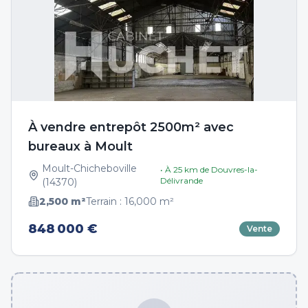
À vendre entrepôt 2500m² avec
bureaux à Moult
Moult-Chicheboville
• À
25
km de
Douvres-la-
Délivrande
(
14370
)
2,500
m²
Terrain :
16,000
m²
848 000 €
Vente