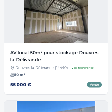
AV local 50m² pour stockage Douvres-
la-Délivrande
Douvres-la-Délivrande
(
14440
)
• Ville recherchée
50
m²
55 000 €
Vente