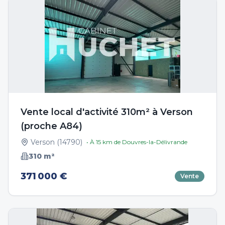
Vente local d'activité 310m² à Verson
(proche A84)
Verson
(
14790
)
• À
15
km de
Douvres-la-Délivrande
310
m²
371 000 €
Vente