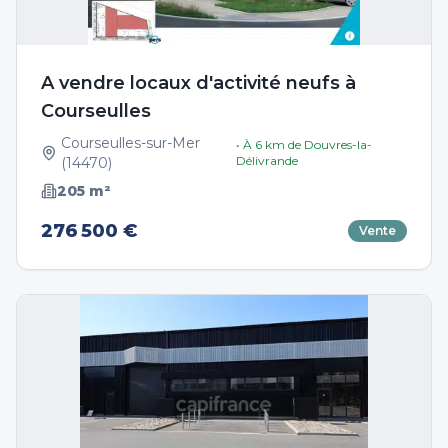
A vendre locaux d'activité neufs à
Courseulles
Courseulles-sur-Mer
• À
6
km de
Douvres-la-
Délivrande
(
14470
)
205
m²
276 500 €
Vente