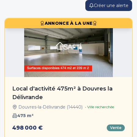
Créer une alerte
ANNONCE À LA UNE
Local d'activité 475m² à Douvres la
Délivrande
Douvres-la-Délivrande
(
14440
)
• Ville recherchée
475
m²
498 000 €
Vente