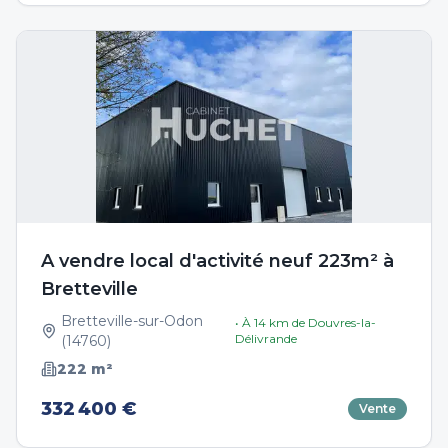
A vendre local d'activité neuf 223m² à
Bretteville
Bretteville-sur-Odon
• À
14
km de
Douvres-la-
Délivrande
(
14760
)
222
m²
332 400 €
Vente