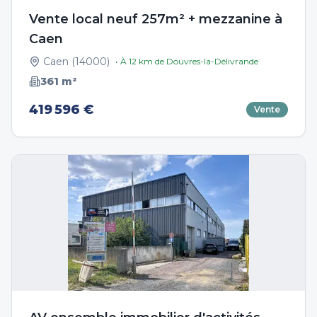
Vente local neuf 257m² + mezzanine à
Caen
Caen
(
14000
)
• À
12
km de
Douvres-la-Délivrande
361
m²
419 596 €
Vente