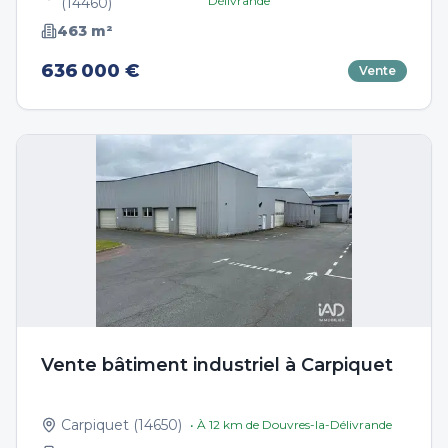
Délivrande
(
14460
)
463
m²
636 000 €
Vente
Vente bâtiment industriel à Carpiquet
Carpiquet
(
14650
)
• À
12
km de
Douvres-la-Délivrande