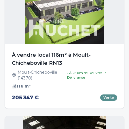
À vendre local 116m² à Moult-
Chicheboville RN13
Moult-Chicheboville
• À
25
km de
Douvres-la-
Délivrande
(
14370
)
116
m²
205 347 €
Vente