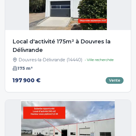
Local d'activité 175m² à Douvres la
Délivrande
Douvres-la-Délivrande
(
14440
)
• Ville recherchée
175
m²
197 900 €
Vente