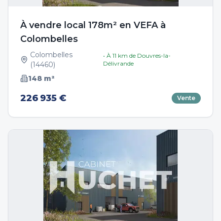
À vendre local 178m² en VEFA à
Colombelles
Colombelles
• À
11
km de
Douvres-la-
Délivrande
(
14460
)
148
m²
226 935 €
Vente