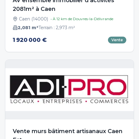
AV ensemble immobilier d'activités
2081m² à Caen
Caen
(
14000
)
• À
12
km de
Douvres-la-Délivrande
2,081
m²
Terrain :
2,973
m²
1 920 000 €
Vente
Vente murs bâtiment artisanaux Caen