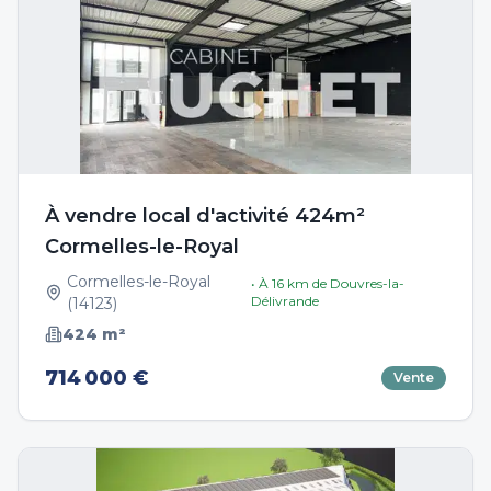
À vendre local d'activité 424m²
Cormelles-le-Royal
Cormelles-le-Royal
• À
16
km de
Douvres-la-
Délivrande
(
14123
)
424
m²
714 000 €
Vente