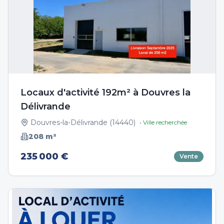
Locaux d'activité 192m² à Douvres la
Délivrande
Douvres-la-Délivrande
(
14440
)
• Ville recherchée
208
m²
235 000 €
Vente