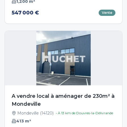
1,200
m²
547 000 €
Vente
A vendre local à aménager de 230m² à
Mondeville
Mondeville
(
14120
)
• À
13
km de
Douvres-la-Délivrande
413
m²