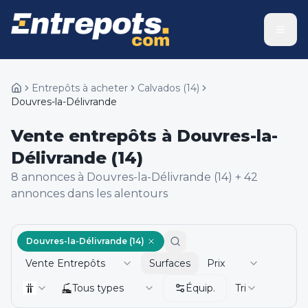
Entrepôts à acheter
Calvados
(
14
)
Douvres-la-Délivrande
Vente entrepôts à Douvres-la-
Délivrande (14)
8
annonce
s
à Douvres-la-Délivrande (14)
+
42
annonce
s
dans les alentours
Douvres-la-Délivrande (14)
Vente Entrepôts
Surfaces
Prix
Tous types
Équip.
Tri