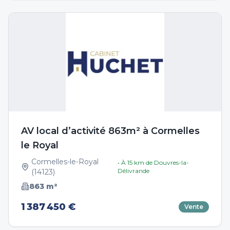
AV local d’activité 863m² à Cormelles
le Royal
Cormelles-le-Royal
• À
15
km de
Douvres-la-
Délivrande
(
14123
)
863
m²
1 387 450 €
Vente