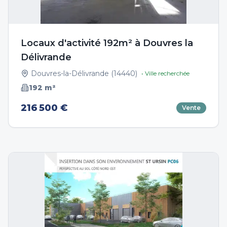
Locaux d'activité 192m² à Douvres la
Délivrande
Douvres-la-Délivrande
(
14440
)
• Ville recherchée
192
m²
216 500 €
Vente