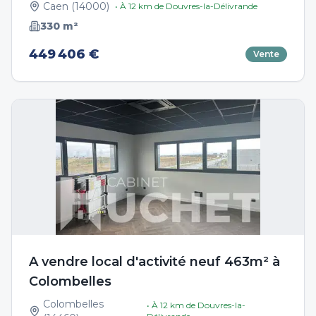
Caen
(
14000
)
• À
12
km de
Douvres-la-Délivrande
330
m²
449 406 €
Vente
A vendre local d'activité neuf 463m² à
Colombelles
Colombelles
• À
12
km de
Douvres-la-