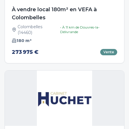
À vendre local 180m² en VEFA à
Colombelles
Colombelles
• À
11
km de
Douvres-la-
Délivrande
(
14460
)
180
m²
273 975 €
Vente