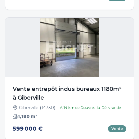
Vente entrepôt indus bureaux 1180m²
à Giberville
Giberville
(
14730
)
• À
14
km de
Douvres-la-Délivrande
1,180
m²
599 000 €
Vente