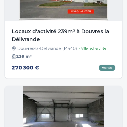
Locaux d'activité 239m² à Douvres la
Délivrande
Douvres-la-Délivrande
(
14440
)
• Ville recherchée
239
m²
270 300 €
Vente