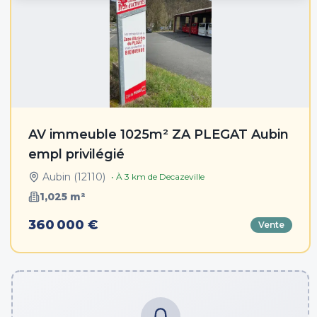
AV immeuble 1025m² ZA PLEGAT Aubin
empl privilégié
Aubin
(
12110
)
• À
3
km de
Decazeville
1,025
m²
360 000 €
Vente