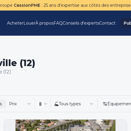
Groupe
CessionPME
: 25 ans d'expertise aux côtés des entreprise
Acheter
Louer
À propos
FAQ
Conseils d'experts
Contact
Pub
lle (12)
 (12)
s
Prix
Tous types
Équipemen