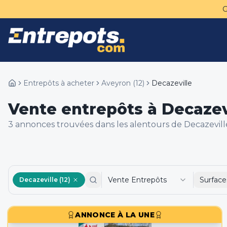
Entrepôts à acheter
Aveyron
(
12
)
Decazeville
Vente entrepôts à Decazevi
3
annonce
s
trouvée
s
dans les alentours de
Decazeville
Vente Entrepôts
Surface
Decazeville (12)
ANNONCE À LA UNE