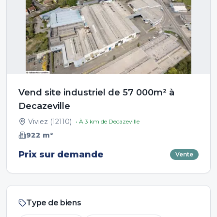
Vend site industriel de 57 000m² à
Decazeville
Viviez
(
12110
)
• À
3
km de
Decazeville
922
m²
Prix sur demande
Vente
Type de biens