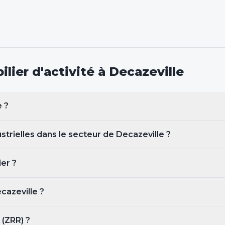
lier d'activité
à Decazeville
e
?
ustrielles dans le secteur de Decazeville ?
ier ?
cazeville
?
 (ZRR) ?