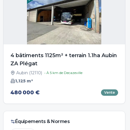
4 bâtiments 1125m² + terrain 1.1ha Aubin
ZA Plégat
Aubin
(
12110
)
• À
5
km de
Decazeville
1,125
m²
480 000 €
Vente
Équipements & Normes