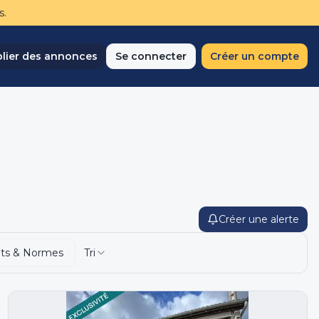
s.
lier des annonces
Se connecter
Créer un compte
Créer une alerte
ts & Normes
Tri