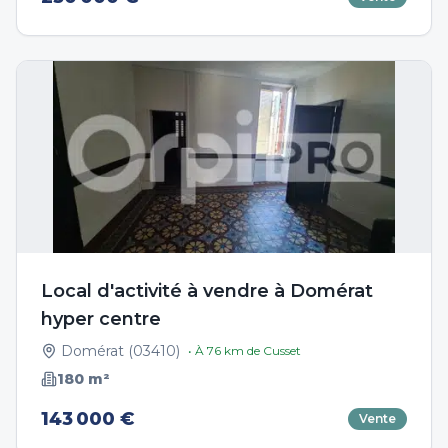
Local d'activité à vendre à Domérat
hyper centre
Domérat
(
03410
)
• À
76
km de
Cusset
180
m²
143 000 €
Vente