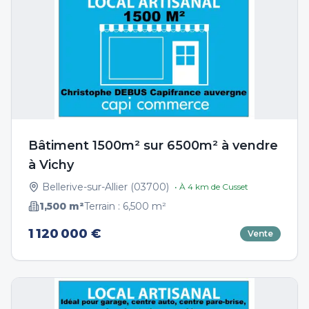
Bâtiment 1500m² sur 6500m² à vendre
à Vichy
Bellerive-sur-Allier
(
03700
)
• À
4
km de
Cusset
1,500
m²
Terrain :
6,500
m²
1 120 000 €
Vente