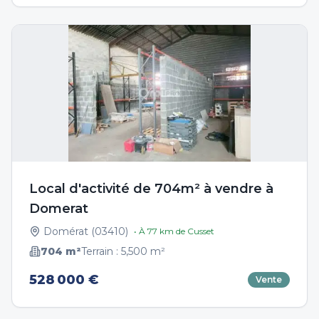
Local d'activité de 704m² à vendre à
Domerat
Domérat
(
03410
)
• À
77
km de
Cusset
704
m²
Terrain :
5,500
m²
528 000 €
Vente