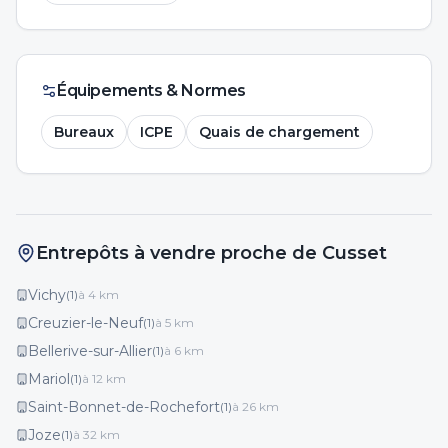
Équipements & Normes
Bureaux
ICPE
Quais de chargement
Entrepôts à vendre proche de Cusset
Vichy
(
1
)
à
4
km
Creuzier-le-Neuf
(
1
)
à
5
km
Bellerive-sur-Allier
(
1
)
à
6
km
Mariol
(
1
)
à
12
km
Saint-Bonnet-de-Rochefort
(
1
)
à
26
km
Joze
(
1
)
à
32
km