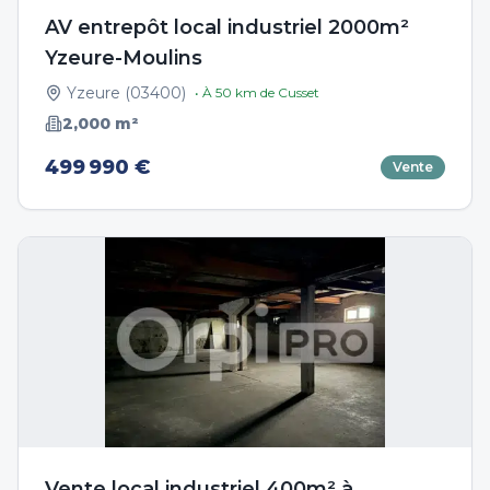
AV entrepôt local industriel 2000m²
Yzeure-Moulins
Yzeure
(
03400
)
• À
50
km de
Cusset
2,000
m²
499 990 €
Vente
Vente local industriel 400m² à