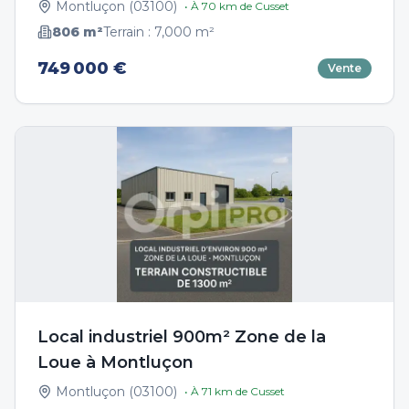
Montluçon
(
03100
)
• À
70
km de
Cusset
806
m²
Terrain :
7,000
m²
749 000 €
Vente
Local industriel 900m² Zone de la
Loue à Montluçon
Montluçon
(
03100
)
• À
71
km de
Cusset