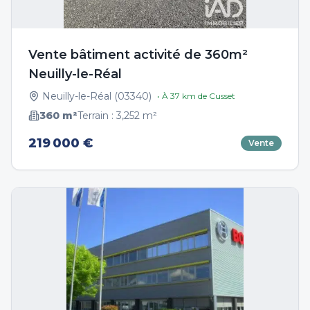
Vente bâtiment activité de 360m²
Neuilly-le-Réal
Neuilly-le-Réal
(
03340
)
• À
37
km de
Cusset
360
m²
Terrain :
3,252
m²
219 000 €
Vente