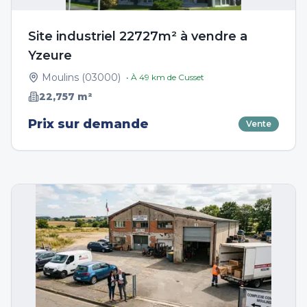
Site industriel 22727m² à vendre a
Yzeure
Moulins
(
03000
)
• À
49
km de
Cusset
22,757
m²
Prix sur demande
Vente