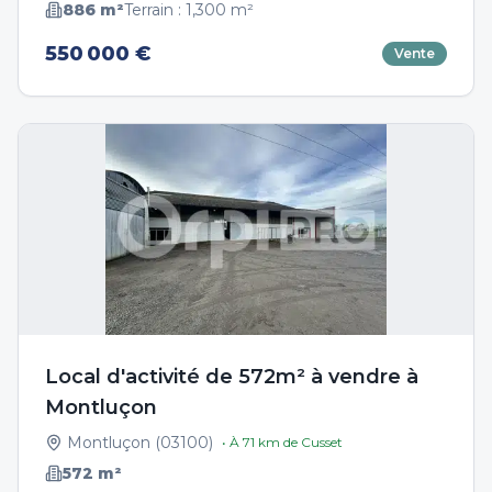
886
m²
Terrain :
1,300
m²
550 000 €
Vente
Local d'activité de 572m² à vendre à
Montluçon
Montluçon
(
03100
)
• À
71
km de
Cusset
572
m²