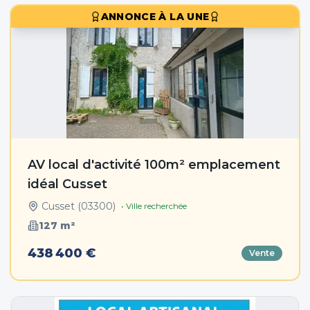
ANNONCE À LA UNE
AV local d'activité 100m² emplacement
idéal Cusset
Cusset
(
03300
)
• Ville recherchée
127
m²
438 400 €
Vente