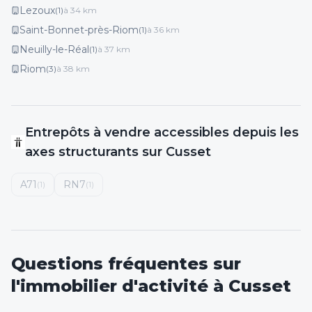
Lezoux
(
1
)
à
34
km
Saint-Bonnet-près-Riom
(
1
)
à
36
km
Neuilly-le-Réal
(
1
)
à
37
km
Riom
(
3
)
à
38
km
Entrepôts
à vendre
accessibles depuis les
axes structurants
sur Cusset
A71
RN7
(
1
)
(
1
)
Questions fréquentes sur
l'immobilier d'activité
à Cusset