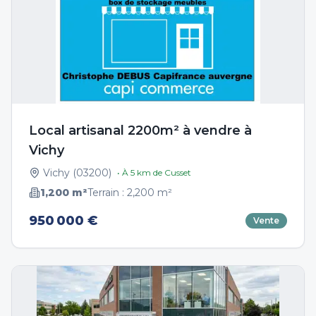
Local artisanal 2200m² à vendre à
Vichy
Vichy
(
03200
)
• À
5
km de
Cusset
1,200
m²
Terrain :
2,200
m²
950 000 €
Vente