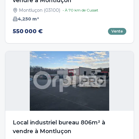
vendre à Montluçon
Montluçon
(
03100
)
• À
70
km de
Cusset
4,250
m²
550 000 €
Vente
Local industriel bureau 806m² à
vendre à Montluçon