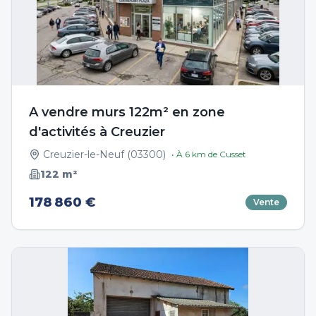
A vendre murs 122m² en zone
d'activités à Creuzier
Creuzier-le-Neuf
(
03300
)
• À
6
km de
Cusset
122
m²
178 860 €
Vente