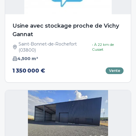
Usine avec stockage proche de Vichy
Gannat
Saint-Bonnet-de-Rochefort
• À
22
km de
Cusset
(
03800
)
4,500
m²
1 350 000 €
Vente