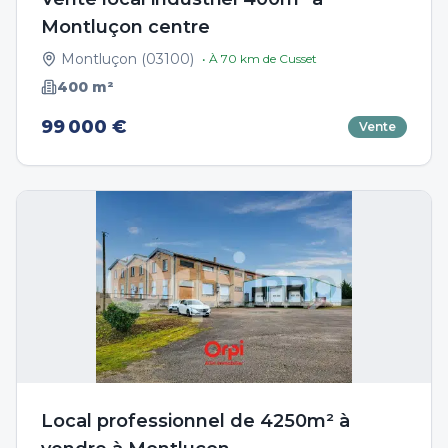
Montluçon centre
Montluçon
(
03100
)
• À
70
km de
Cusset
400
m²
99 000 €
Vente
Local professionnel de 4250m² à