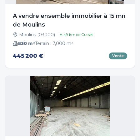
A vendre ensemble immobilier à 15 mn
de Moulins
Moulins
(
03000
)
• À
49
km de
Cusset
830
m²
Terrain :
7,000
m²
445 200 €
Vente