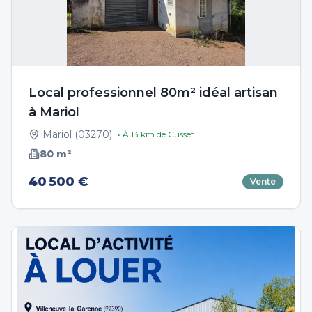
Local professionnel 80m² idéal artisan
à Mariol
Mariol
(
03270
)
• À
13
km de
Cusset
80
m²
40 500 €
Vente