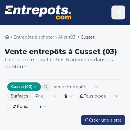
Entrepôts à acheter
Allier
(
03
)
Cusset
Vente entrepôts à Cusset (03)
1
annonce
à Cusset (03)
+
18
annonce
s
dans les
alentours
Vente Entrepôts
Cusset (03)
Surfaces
Prix
Tous types
Équip.
Tri
Créer une alerte