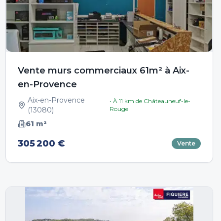
Vente murs commerciaux 61m² à Aix-
en-Provence
Aix-en-Provence
• À
11
km de
Châteauneuf-le-
Rouge
(
13080
)
61
m²
305 200 €
Vente