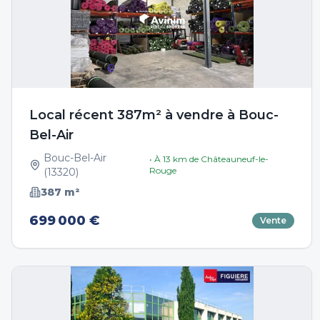
Local récent 387m² à vendre à Bouc-
Bel-Air
Bouc-Bel-Air
• À
13
km de
Châteauneuf-le-
Rouge
(
13320
)
387
m²
699 000 €
Vente