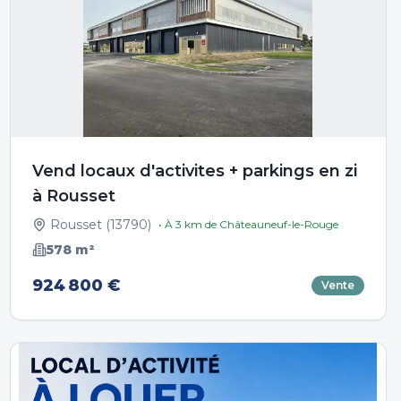
Vend locaux d'activites + parkings en zi
à Rousset
Rousset
(
13790
)
• À
3
km de
Châteauneuf-le-Rouge
578
m²
924 800 €
Vente