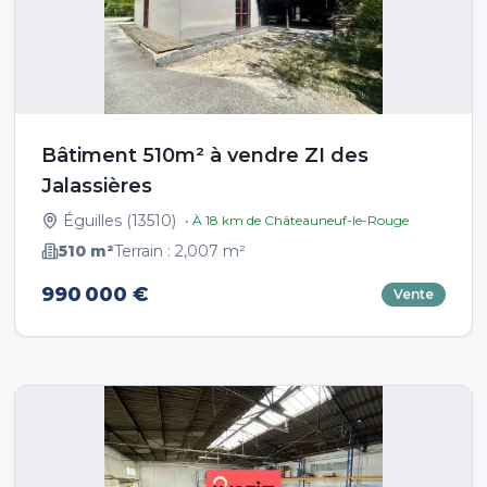
Bâtiment 510m² à vendre ZI des
Jalassières
Éguilles
(
13510
)
• À
18
km de
Châteauneuf-le-Rouge
510
m²
Terrain :
2,007
m²
990 000 €
Vente