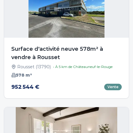
Surface d'activité neuve 578m² à
vendre à Rousset
Rousset
(
13790
)
• À
5
km de
Châteauneuf-le-Rouge
578
m²
952 544 €
Vente