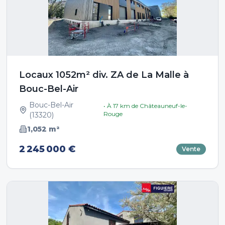
Locaux 1052m² div. ZA de La Malle à
Bouc-Bel-Air
Bouc-Bel-Air
• À
17
km de
Châteauneuf-le-
Rouge
(
13320
)
1,052
m²
2 245 000 €
Vente