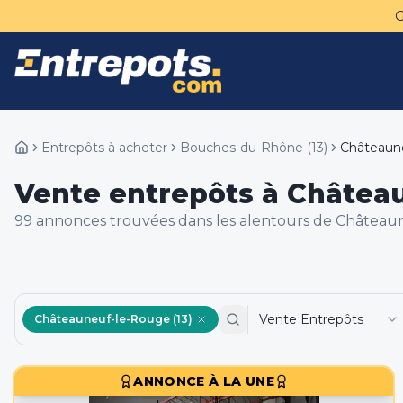
Entrepôts à acheter
Bouches-du-Rhône
(
13
)
Châteaun
Vente entrepôts à Château
99
annonce
s
trouvée
s
dans les alentours de
Châteaun
Vente Entrepôts
Châteauneuf-le-Rouge (13)
ANNONCE À LA UNE