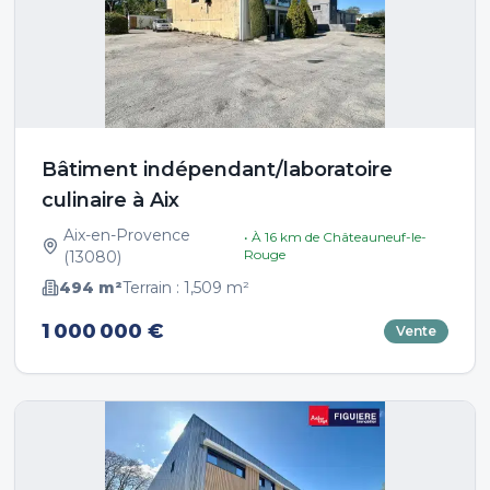
Bâtiment indépendant/laboratoire
culinaire à Aix
Aix-en-Provence
• À
16
km de
Châteauneuf-le-
Rouge
(
13080
)
494
m²
Terrain :
1,509
m²
1 000 000 €
Vente