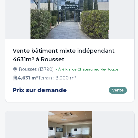
Vente bâtiment mixte indépendant
4631m² à Rousset
Rousset
(
13790
)
• À
4
km de
Châteauneuf-le-Rouge
4,631
m²
Terrain :
8,000
m²
Prix sur demande
Vente