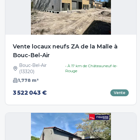
Vente locaux neufs ZA de la Malle à
Bouc-Bel-Air
Bouc-Bel-Air
• À
17
km de
Châteauneuf-le-
Rouge
(
13320
)
1,778
m²
3 522 043 €
Vente