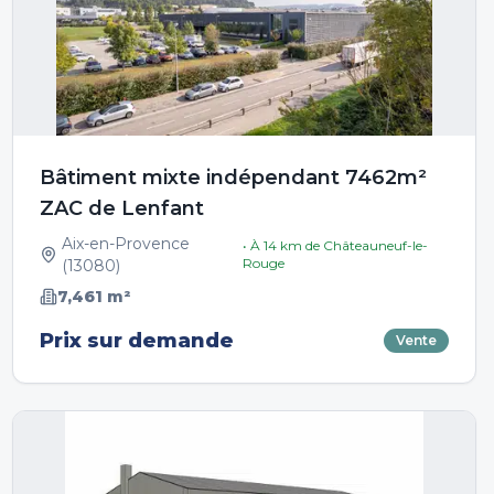
Bâtiment mixte indépendant 7462m²
ZAC de Lenfant
Aix-en-Provence
• À
14
km de
Châteauneuf-le-
Rouge
(
13080
)
7,461
m²
Prix sur demande
Vente