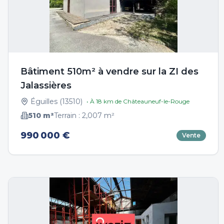
Bâtiment 510m² à vendre sur la ZI des
Jalassières
Éguilles
(
13510
)
• À
18
km de
Châteauneuf-le-Rouge
510
m²
Terrain :
2,007
m²
990 000 €
Vente