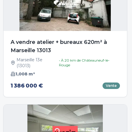
A vendre atelier + bureaux 620m² à
Marseille 13013
Marseille 13e
• À
20
km de
Châteauneuf-le-
Rouge
(
13013
)
1,008
m²
1 386 000 €
Vente