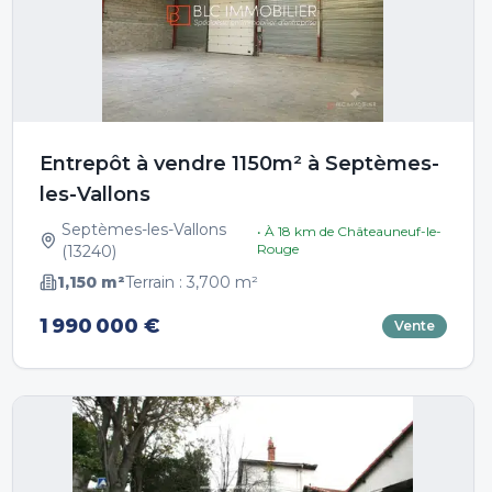
Entrepôt à vendre 1150m² à Septèmes-
les-Vallons
Septèmes-les-Vallons
• À
18
km de
Châteauneuf-le-
Rouge
(
13240
)
1,150
m²
Terrain :
3,700
m²
1 990 000 €
Vente