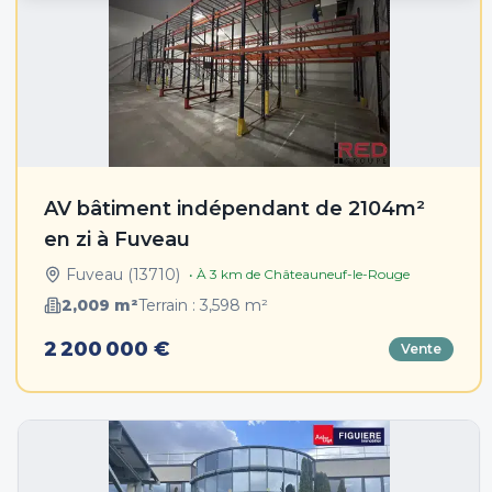
AV bâtiment indépendant de 2104m²
en zi à Fuveau
Fuveau
(
13710
)
• À
3
km de
Châteauneuf-le-Rouge
2,009
m²
Terrain :
3,598
m²
2 200 000 €
Vente