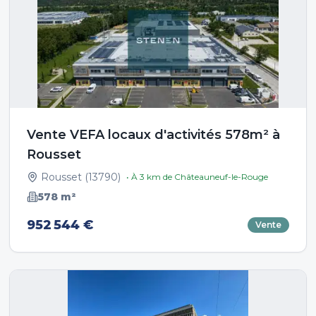
Vente VEFA locaux d'activités 578m² à
Rousset
Rousset
(
13790
)
• À
3
km de
Châteauneuf-le-Rouge
578
m²
952 544 €
Vente