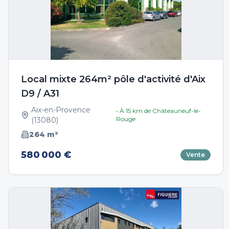
Local mixte 264m² pôle d'activité d'Aix
D9 / A31
Aix-en-Provence
• À
15
km de
Châteauneuf-le-
Rouge
(
13080
)
264
m²
580 000 €
Vente