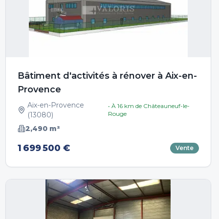
Bâtiment d'activités à rénover à Aix-en-
Provence
Aix-en-Provence
• À
16
km de
Châteauneuf-le-
Rouge
(
13080
)
2,490
m²
1 699 500 €
Vente