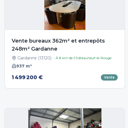
Vente bureaux 362m² et entrepôts
248m² Gardanne
Gardanne
(
13120
)
• À
8
km de
Châteauneuf-le-Rouge
937
m²
1 499 200 €
Vente