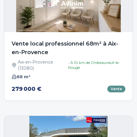
Vente local professionnel 68m² à Aix-
en-Provence
Aix-en-Provence
• À
10
km de
Châteauneuf-le-
Rouge
(
13080
)
68
m²
279 000 €
Vente