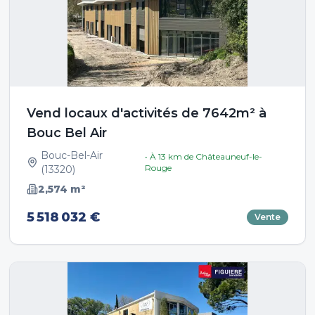
Vend locaux d'activités de 7642m² à
Bouc Bel Air
Bouc-Bel-Air
• À
13
km de
Châteauneuf-le-
Rouge
(
13320
)
2,574
m²
5 518 032 €
Vente