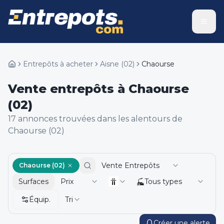
Entrepôts à acheter
Aisne
(
02
)
Chaourse
Vente entrepôts à Chaourse
(02)
17
annonce
s
trouvée
s
dans les alentours de
Chaourse (02)
Vente Entrepôts
Chaourse (02)
Surfaces
Prix
Tous types
Équip.
Tri
Créer une alerte