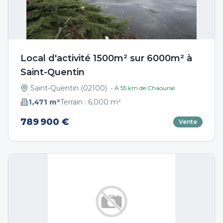
Local d'activité 1500m² sur 6000m² à
Saint-Quentin
Saint-Quentin
(
02100
)
• À
55
km de
Chaourse
1,471
m²
Terrain :
6,000
m²
789 900 €
Vente