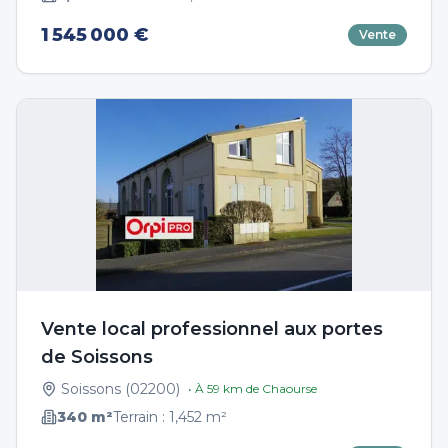
1 545 000 €
Vente
Vente local professionnel aux portes
de Soissons
Soissons
(
02200
)
• À
59
km de
Chaourse
340
m²
Terrain :
1,452
m²