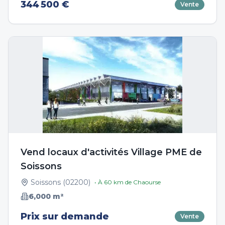
344 500 €
Vente
Vend locaux d'activités Village PME de
Soissons
Soissons
(
02200
)
• À
60
km de
Chaourse
6,000
m²
Prix sur demande
Vente