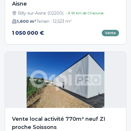
Aisne
Billy-sur-Aisne
(
02200
)
• À
59
km de
Chaourse
1,600
m²
Terrain :
12,523
m²
1 050 000 €
Vente
Vente local activité 770m² neuf ZI
proche Soissons