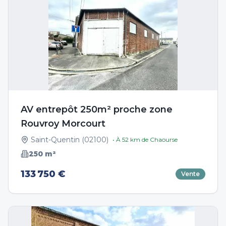
AV entrepôt 250m² proche zone
Rouvroy Morcourt
Saint-Quentin
(
02100
)
• À
52
km de
Chaourse
250
m²
133 750 €
Vente