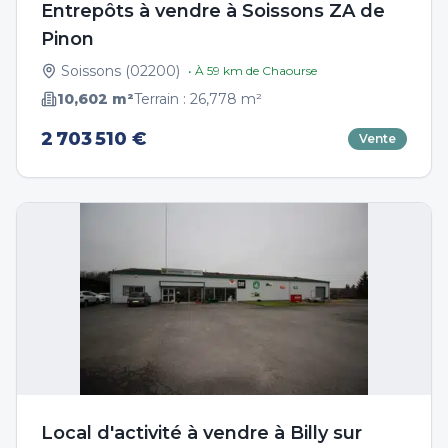
Entrepôts à vendre à Soissons ZA de
Pinon
Soissons
(
02200
)
• À
59
km de
Chaourse
10,602
m²
Terrain :
26,778
m²
2 703 510 €
Vente
Local d'activité à vendre à Billy sur