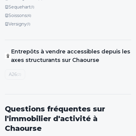
Sequehart
(
1
)
Soissons
(
6
)
Versigny
(
1
)
Entrepôts
à vendre
accessibles depuis les
axes structurants
sur Chaourse
A26
(
2
)
Questions fréquentes sur
l'immobilier d'activité
à
Chaourse