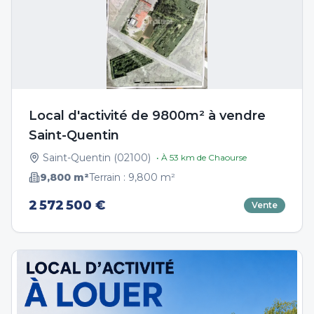
Local d'activité de 9800m² à vendre
Saint-Quentin
Saint-Quentin
(
02100
)
• À
53
km de
Chaourse
9,800
m²
Terrain :
9,800
m²
2 572 500 €
Vente