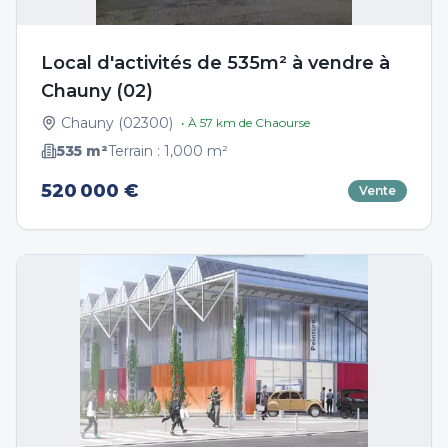
Local d'activités de 535m² à vendre à
Chauny (02)
Chauny
(
02300
)
• À
57
km de
Chaourse
535
m²
Terrain :
1,000
m²
520 000 €
Vente