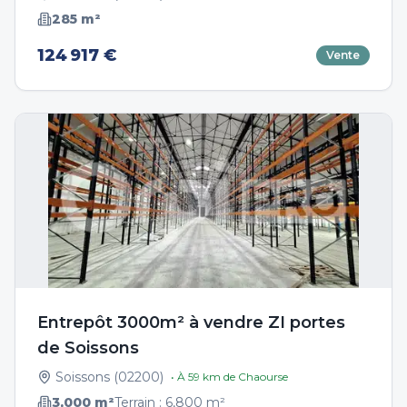
285
m²
124 917 €
Vente
Entrepôt 3000m² à vendre ZI portes
de Soissons
Soissons
(
02200
)
• À
59
km de
Chaourse
3,000
m²
Terrain :
6,800
m²