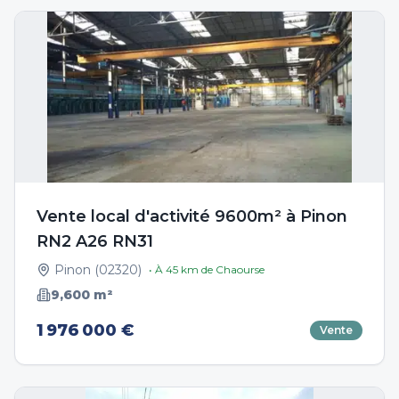
Vente local d'activité 9600m² à Pinon
RN2 A26 RN31
Pinon
(
02320
)
• À
45
km de
Chaourse
9,600
m²
1 976 000 €
Vente