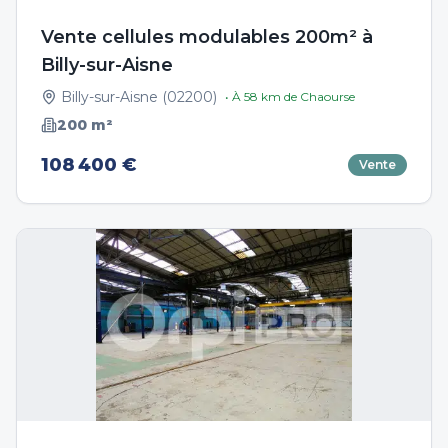
Vente cellules modulables 200m² à
Billy-sur-Aisne
Billy-sur-Aisne
(
02200
)
• À
58
km de
Chaourse
200
m²
108 400 €
Vente