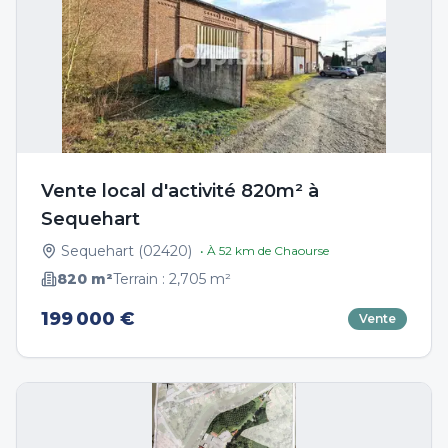
Vente local d'activité 820m² à
Sequehart
Sequehart
(
02420
)
• À
52
km de
Chaourse
820
m²
Terrain :
2,705
m²
199 000 €
Vente