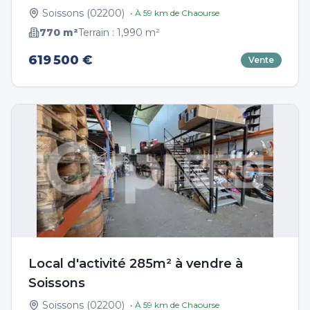
Soissons
(
02200
)
• À
59
km de
Chaourse
770
m²
Terrain :
1,990
m²
619 500 €
Vente
Local d'activité 285m² à vendre à
Soissons
Soissons
(
02200
)
• À
59
km de
Chaourse