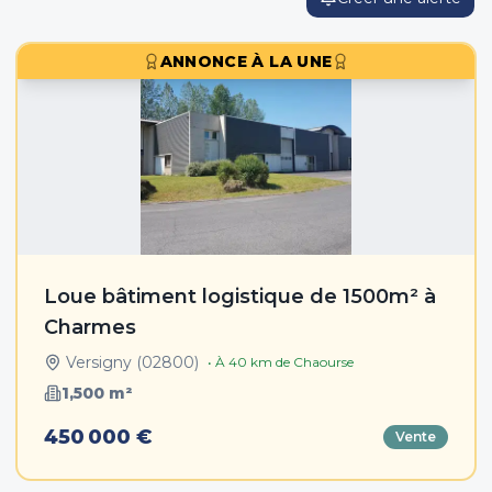
ANNONCE À LA UNE
Loue bâtiment logistique de 1500m² à
Charmes
Versigny
(
02800
)
• À
40
km de
Chaourse
1,500
m²
450 000 €
Vente