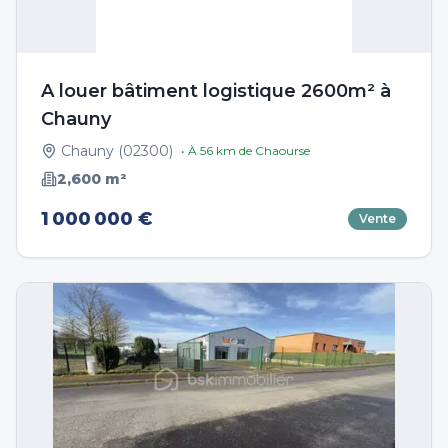
A louer bâtiment logistique 2600m² à
Chauny
Chauny
(
02300
)
• À
56
km de
Chaourse
2,600
m²
1 000 000 €
Vente