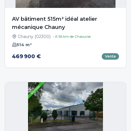
AV bâtiment 515m² idéal atelier
mécanique Chauny
Chauny
(
02300
)
• À
56
km de
Chaourse
514
m²
469 900 €
Vente