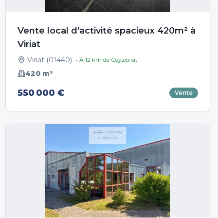
Vente local d'activité spacieux 420m² à
Viriat
Viriat
(
01440
)
• À
12
km de
Ceyzériat
420
m²
550 000 €
Vente