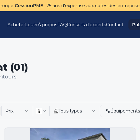
Groupe
CessionPME
: 25 ans d'expertise aux côtés des entreprise
Acheter
Louer
À propos
FAQ
Conseils d'experts
Contact
Pub
t (01)
entours
Prix
Tous types
Équipements