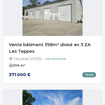
Vente bâtiment 398m² divisé en 3 ZA
Les Teppes
Ceyzériat
(
01250
)
• Ville recherchée
398
m²
371 000 €
Vente