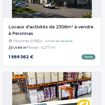
Locaux d'activités de 2308m² à vendre
à Peronnas
Péronnas
(
01960
)
• À
9
km de
Ceyzériat
1,466
m²
Terrain :
6,277
m²
1 989 362 €
Vente