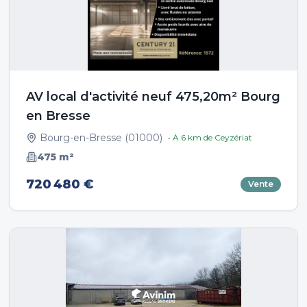
AV local d'activité neuf 475,20m² Bourg
en Bresse
Bourg-en-Bresse
(
01000
)
• À
6
km de
Ceyzériat
475
m²
720 480 €
Vente