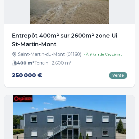
Entrepôt 400m² sur 2600m² zone Ui
St-Martin-Mont
Saint-Martin-du-Mont
(
01160
)
• À
9
km de
Ceyzériat
400
m²
Terrain :
2,600
m²
250 000 €
Vente