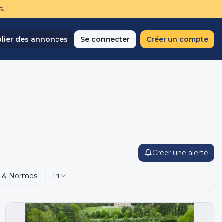
s.
lier des annonces
Se connecter
Créer un compte
Créer une alerte
 & Normes
Tri