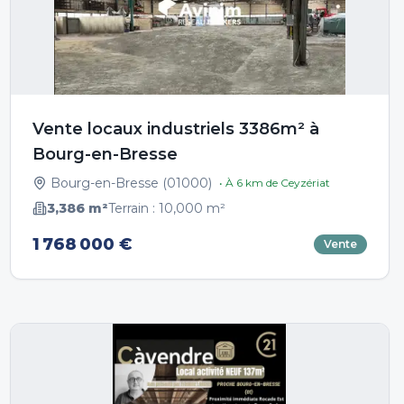
Vente locaux industriels 3386m² à
Bourg-en-Bresse
Bourg-en-Bresse
(
01000
)
• À
6
km de
Ceyzériat
3,386
m²
Terrain :
10,000
m²
1 768 000 €
Vente