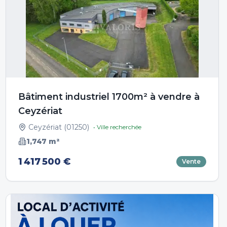
Bâtiment industriel 1700m² à vendre à
Ceyzériat
Ceyzériat
(
01250
)
• Ville recherchée
1,747
m²
1 417 500 €
Vente