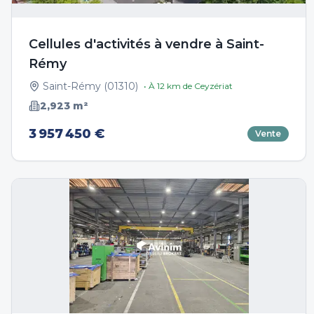
Cellules d'activités à vendre à Saint-
Rémy
Saint-Rémy
(
01310
)
• À
12
km de
Ceyzériat
2,923
m²
3 957 450 €
Vente