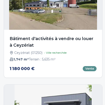
Bâtiment d'activités à vendre ou louer
à Ceyzériat
Ceyzériat
(
01250
)
• Ville recherchée
1,747
m²
Terrain :
5,635
m²
1 180 000 €
Vente