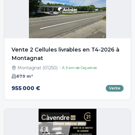
Vente 2 Cellules livrables en T4-2026 à
Montagnat
Montagnat
(
01250
)
• À
3
km de
Ceyzériat
679
m²
955 000 €
Vente