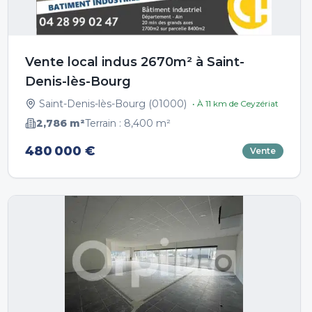
Vente local indus 2670m² à Saint-
Denis-lès-Bourg
Saint-Denis-lès-Bourg
(
01000
)
• À
11
km de
Ceyzériat
2,786
m²
Terrain :
8,400
m²
480 000 €
Vente