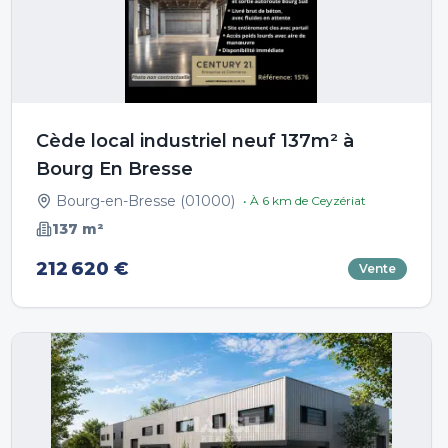
Cède local industriel neuf 137m² à
Bourg En Bresse
Bourg-en-Bresse
(
01000
)
• À
6
km de
Ceyzériat
137
m²
212 620 €
Vente