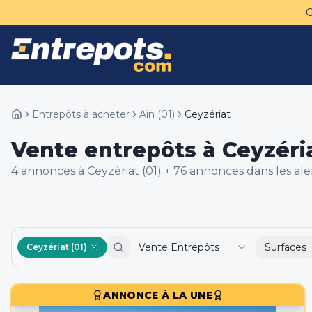
Entrepôts à acheter
Ain
(
01
)
Ceyzériat
Vente entrepôts à Ceyzéria
4
annonce
s
à Ceyzériat (01)
+
76
annonce
s
dans les al
Vente Entrepôts
Surfaces
Ceyzériat (01)
ANNONCE À LA UNE