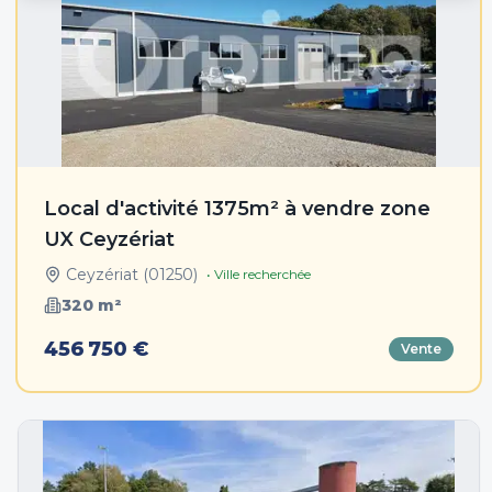
Local d'activité 1375m² à vendre zone
UX Ceyzériat
Ceyzériat
(
01250
)
• Ville recherchée
320
m²
456 750 €
Vente