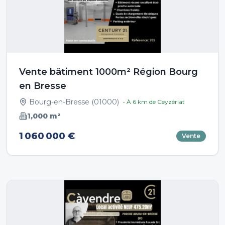
Vente bâtiment 1000m² Région Bourg
en Bresse
Bourg-en-Bresse
(
01000
)
• À
6
km de
Ceyzériat
1,000
m²
1 060 000 €
Vente