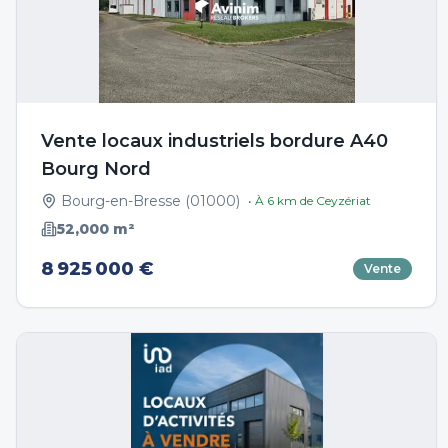
Vente locaux industriels bordure A40
Bourg Nord
Bourg-en-Bresse
(
01000
)
• À
6
km de
Ceyzériat
52,000
m²
8 925 000 €
Vente