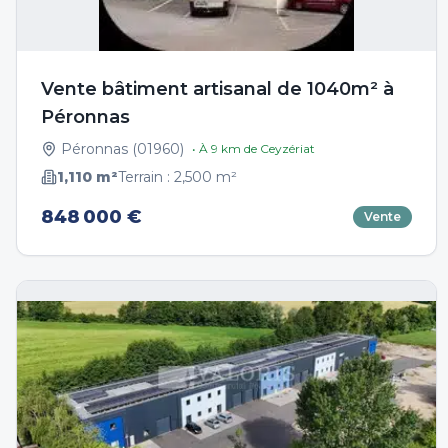
Vente bâtiment artisanal de 1040m² à
Péronnas
Péronnas
(
01960
)
• À
9
km de
Ceyzériat
1,110
m²
Terrain :
2,500
m²
848 000 €
Vente