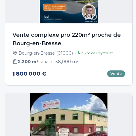
Vente complexe pro 220m² proche de
Bourg-en-Bresse
Bourg-en-Bresse
(
01000
)
• À
8
km de
Ceyzériat
2,200
m²
Terrain :
38,000
m²
1 800 000 €
Vente