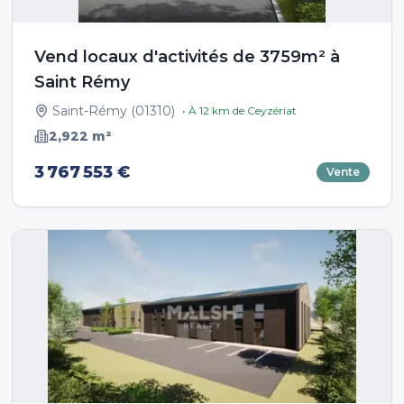
Vend locaux d'activités de 3759m² à
Saint Rémy
Saint-Rémy
(
01310
)
• À
12
km de
Ceyzériat
2,922
m²
3 767 553 €
Vente