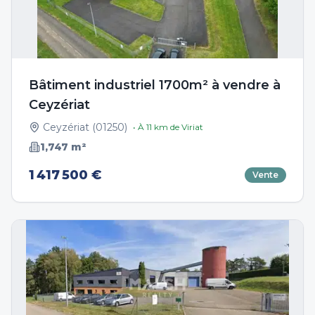
Bâtiment industriel 1700m² à vendre à
Ceyzériat
Ceyzériat
(
01250
)
• À
11
km de
Viriat
1,747
m²
1 417 500 €
Vente