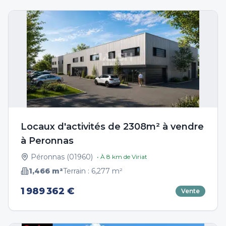
Locaux d'activités de 2308m² à vendre
à Peronnas
Péronnas
(
01960
)
• À
8
km de
Viriat
1,466
m²
Terrain :
6,277
m²
1 989 362 €
Vente