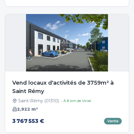
Vend locaux d'activités de 3759m² à
Saint Rémy
Saint-Rémy
(
01310
)
• À
8
km de
Viriat
2,922
m²
3 767 553 €
Vente