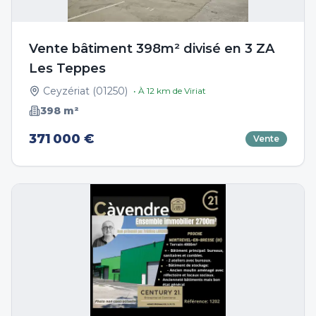
Vente bâtiment 398m² divisé en 3 ZA
Les Teppes
Ceyzériat
(
01250
)
• À
12
km de
Viriat
398
m²
371 000 €
Vente