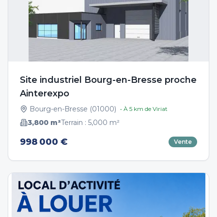
Site industriel Bourg-en-Bresse proche
Ainterexpo
Bourg-en-Bresse
(
01000
)
• À
5
km de
Viriat
3,800
m²
Terrain :
5,000
m²
998 000 €
Vente