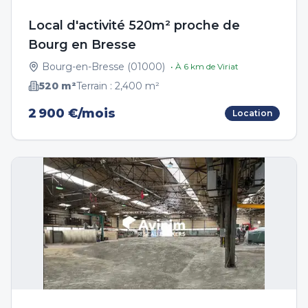
Local d'activité 520m² proche de
Bourg en Bresse
Bourg-en-Bresse
(
01000
)
• À
6
km de
Viriat
520
m²
Terrain :
2,400
m²
2 900 €/mois
Location