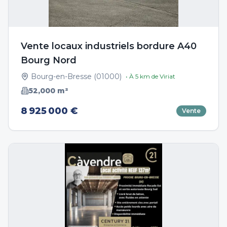
Vente locaux industriels bordure A40
Bourg Nord
Bourg-en-Bresse
(
01000
)
• À
5
km de
Viriat
52,000
m²
8 925 000 €
Vente