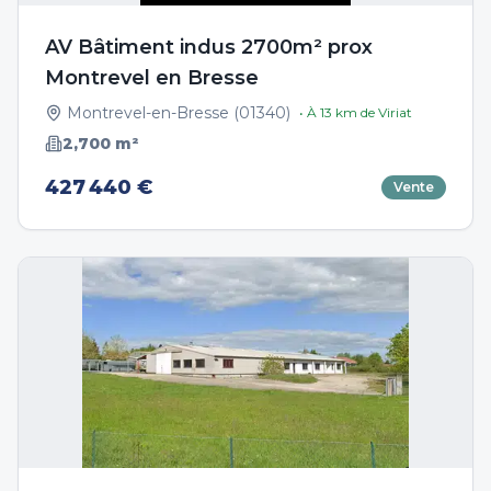
AV Bâtiment indus 2700m² prox
Montrevel en Bresse
Montrevel-en-Bresse
(
01340
)
• À
13
km de
Viriat
2,700
m²
427 440 €
Vente