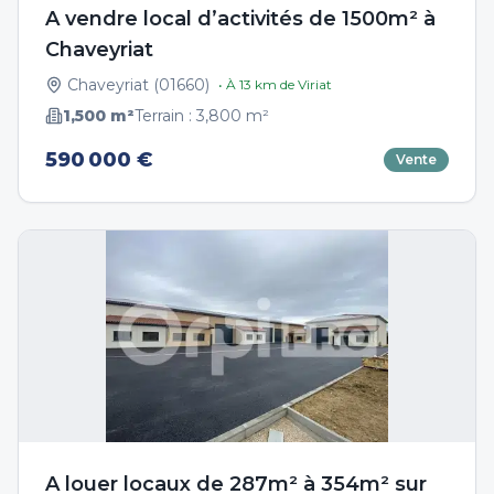
A vendre local d’activités de 1500m² à
Chaveyriat
Chaveyriat
(
01660
)
• À
13
km de
Viriat
1,500
m²
Terrain :
3,800
m²
590 000 €
Vente
A louer locaux de 287m² à 354m² sur