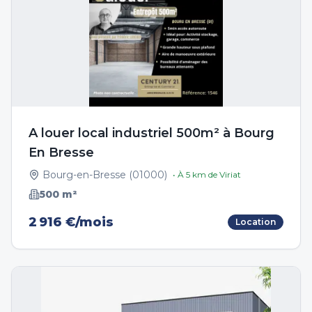
A louer local industriel 500m² à Bourg
En Bresse
Bourg-en-Bresse
(
01000
)
• À
5
km de
Viriat
500
m²
2 916 €/mois
Location