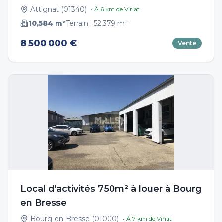
Attignat
(
01340
)
• À
6
km de
Viriat
10,584
m²
Terrain :
52,379
m²
8 500 000 €
Vente
Local d'activités 750m² à louer à Bourg
en Bresse
Bourg-en-Bresse
(
01000
)
• À
7
km de
Viriat