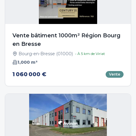
Vente bâtiment 1000m² Région Bourg
en Bresse
Bourg-en-Bresse
(
01000
)
• À
5
km de
Viriat
1,000
m²
1 060 000 €
Vente