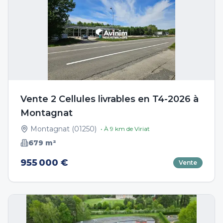
Vente 2 Cellules livrables en T4-2026 à
Montagnat
Montagnat
(
01250
)
• À
9
km de
Viriat
679
m²
955 000 €
Vente