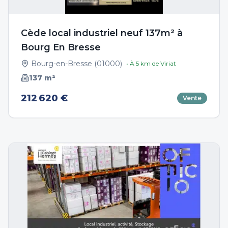
Cède local industriel neuf 137m² à
Bourg En Bresse
Bourg-en-Bresse
(
01000
)
• À
5
km de
Viriat
137
m²
212 620 €
Vente