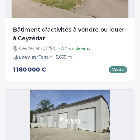
Bâtiment d'activités à vendre ou louer
à Ceyzériat
Ceyzériat
(
01250
)
• À
11
km de
Viriat
1,747
m²
Terrain :
5,635
m²
1 180 000 €
Vente