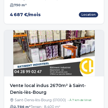
750
m²
4 687 €/mois
Location
Vente local indus 2670m² à Saint-
Denis-lès-Bourg
Saint-Denis-lès-Bourg
(
01000
)
• À
7
km de
Viriat
2,786
m²
Terrain :
8,400
m²