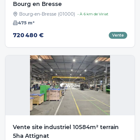
Bourg en Bresse
Bourg-en-Bresse
(
01000
)
• À
6
km de
Viriat
475
m²
720 480 €
Vente
Vente site industriel 10584m² terrain
5ha Attignat