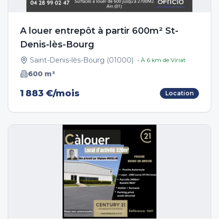
A louer entrepôt à partir 600m² St-
Denis-lès-Bourg
Saint-Denis-lès-Bourg
(
01000
)
• À
6
km de
Viriat
600
m²
1 883 €/mois
Location