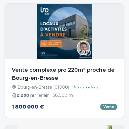
Vente complexe pro 220m² proche de
Bourg-en-Bresse
Bourg-en-Bresse
(
01000
)
• À
3
km de
Viriat
2,200
m²
Terrain :
38,000
m²
1 800 000 €
Vente