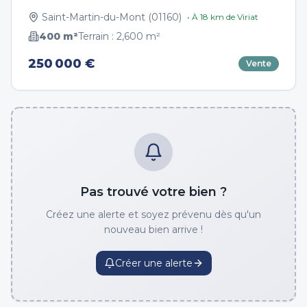
Saint-Martin-du-Mont
(
01160
)
• À
18
km de
Viriat
400
m²
Terrain :
2,600
m²
250 000 €
Vente
Pas trouvé votre bien ?
Créez une alerte et soyez prévenu dès qu'un
nouveau bien arrive !
Créer une alerte