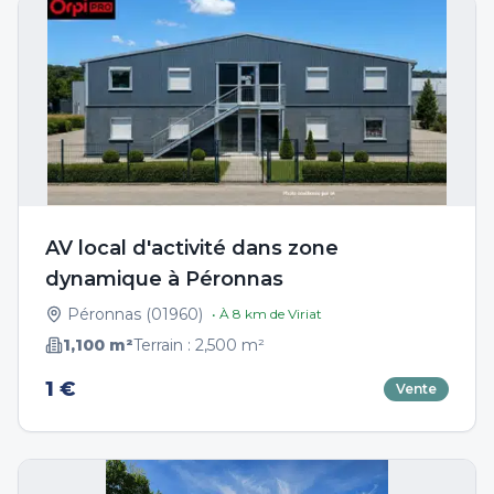
AV local d'activité dans zone
dynamique à Péronnas
Péronnas
(
01960
)
• À
8
km de
Viriat
1,100
m²
Terrain :
2,500
m²
1 €
Vente