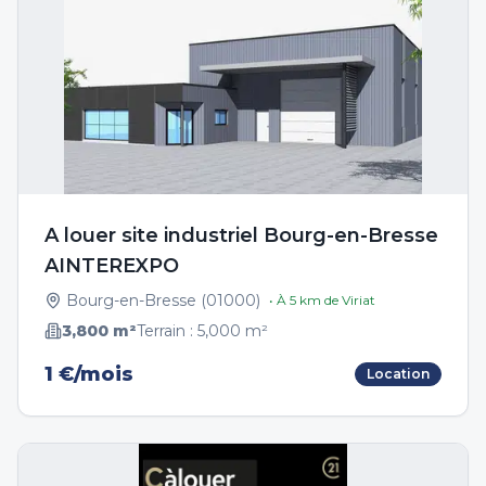
A louer site industriel Bourg-en-Bresse
AINTEREXPO
Bourg-en-Bresse
(
01000
)
• À
5
km de
Viriat
3,800
m²
Terrain :
5,000
m²
1 €/mois
Location