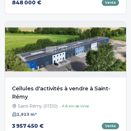
848 000 €
Vente
Cellules d'activités à vendre à Saint-
Rémy
Saint-Rémy
(
01310
)
• À
8
km de
Viriat
2,923
m²
3 957 450 €
Vente