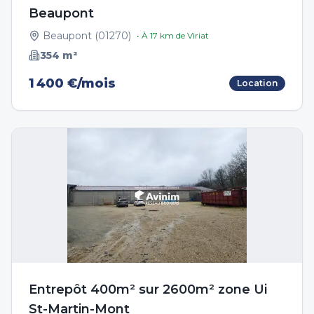
Beaupont
Beaupont
(
01270
)
• À
17
km de
Viriat
354
m²
1 400 €/mois
Location
Entrepôt 400m² sur 2600m² zone Ui
St-Martin-Mont