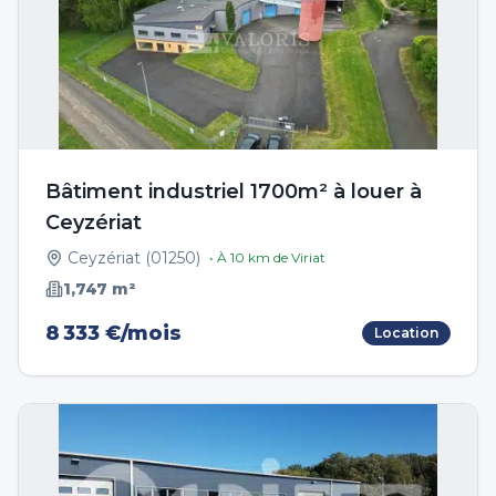
Bâtiment industriel 1700m² à louer à
Ceyzériat
Ceyzériat
(
01250
)
• À
10
km de
Viriat
1,747
m²
8 333 €/mois
Location