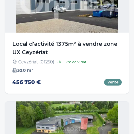
Local d'activité 1375m² à vendre zone
UX Ceyzériat
Ceyzériat
(
01250
)
• À
11
km de
Viriat
320
m²
456 750 €
Vente