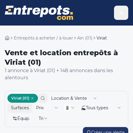
Entrepôts à acheter / à louer
Ain
(
01
)
Viriat
Vente et location entrepôts à
Viriat (01)
1
annonce
à Viriat (01)
+
148
annonce
s
dans les
alentours
Location & Vente
Viriat (01)
Surfaces
Prix
Tous types
Équip.
Tri
Créer une alerte