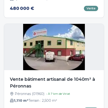
480 000 €
Vente
Vente bâtiment artisanal de 1040m² à
Péronnas
Péronnas
(
01960
)
• À
7
km de
Viriat
1,110
m²
Terrain :
2,500
m²