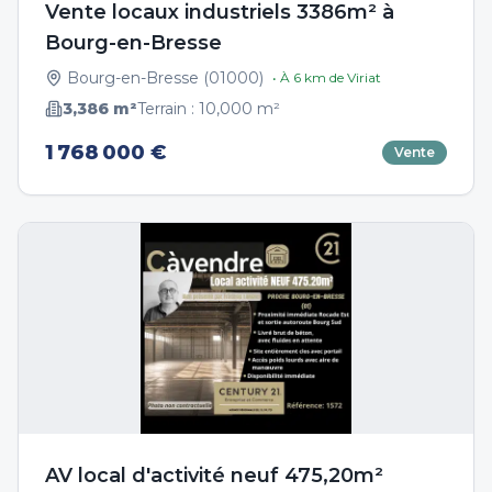
Vente locaux industriels 3386m² à
Bourg-en-Bresse
Bourg-en-Bresse
(
01000
)
• À
6
km de
Viriat
3,386
m²
Terrain :
10,000
m²
1 768 000 €
Vente
AV local d'activité neuf 475,20m²