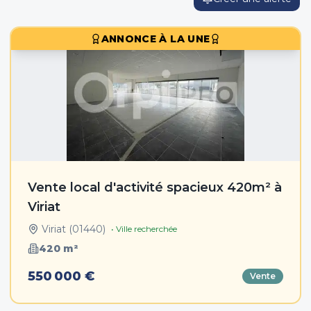
ANNONCE À LA UNE
Vente local d'activité spacieux 420m² à
Viriat
Viriat
(
01440
)
• Ville recherchée
420
m²
550 000 €
Vente