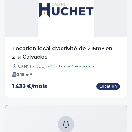
Location local d'activité de 215m² en
zfu Calvados
Caen
(
14000
)
• À
24
km de
Villers-Bocage
215
m²
1 433 €/mois
Location