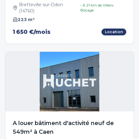
Bretteville-sur-Odon
• À
21
km de
Villers-
Bocage
(
14760
)
223
m²
1 650 €/mois
Location
A louer bâtiment d'activité neuf de
549m² à Caen