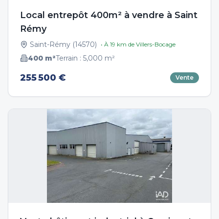
Local entrepôt 400m² à vendre à Saint
Rémy
Saint-Rémy
(
14570
)
• À
19
km de
Villers-Bocage
400
m²
Terrain :
5,000
m²
255 500 €
Vente