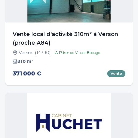
Vente local d'activité 310m² à Verson
(proche A84)
Verson
(
14790
)
• À
17
km de
Villers-Bocage
310
m²
371 000 €
Vente