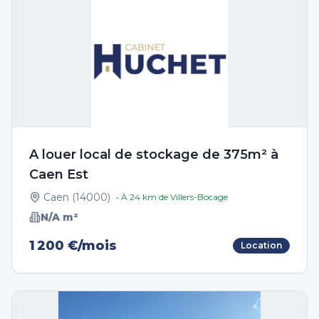
A louer local de stockage de 375m² à
Caen Est
Caen
(
14000
)
• À
24
km de
Villers-Bocage
N/A
m²
1 200 €/mois
Location