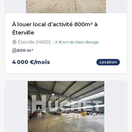
À louer local d’activité 800m² à
Éterville
Éterville
(
14930
)
• À
18
km de
Villers-Bocage
800
m²
4 000 €/mois
Location