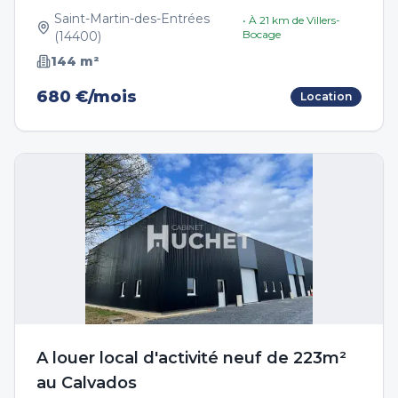
Saint-Martin-des-Entrées
• À
21
km de
Villers-
Bocage
(
14400
)
144
m²
680 €/mois
Location
A louer local d'activité neuf de 223m²
au Calvados