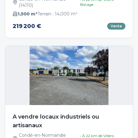
Bocage
(
14110
)
1,500
m²
Terrain :
14,000
m²
219 200 €
Vente
A vendre locaux industriels ou
artisanaux
Condé-en-Normandie
• À
22
km de
Villers-