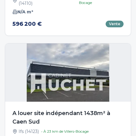
Bocage
(
14110
)
N/A
m²
596 200 €
Vente
A louer site indépendant 1438m² à
Caen Sud
Ifs
(
14123
)
• À
23
km de
Villers-Bocage