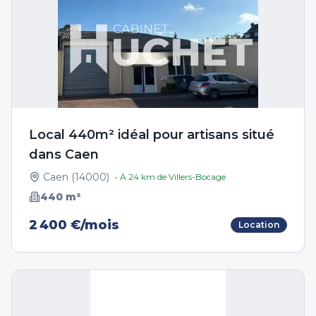
Local 440m² idéal pour artisans situé
dans Caen
Caen
(
14000
)
• À
24
km de
Villers-Bocage
440
m²
2 400 €/mois
Location