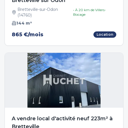
Bretteville sur Odon
Bretteville-sur-Odon
• À
20
km de
Villers-
Bocage
(
14760
)
144
m²
865 €/mois
Location
A vendre local d'activité neuf 223m² à
Bretteville