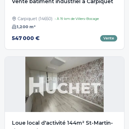
Vente bâtiment industriel à Carpiquet
Carpiquet
(
14650
)
• À
19
km de
Villers-Bocage
1,200
m²
547 000 €
Vente
Loue local d'activité 144m² St-Martin-