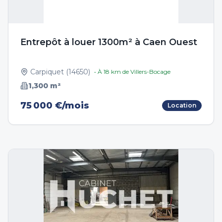
Entrepôt à louer 1300m² à Caen Ouest
Carpiquet
(
14650
)
• À
18
km de
Villers-Bocage
1,300
m²
75 000 €/mois
Location