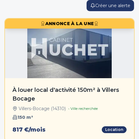
Créer une alerte
ANNONCE À LA UNE
À louer local d'activité 150m² à Villers
Bocage
Villers-Bocage
(
14310
)
• Ville recherchée
150
m²
817 €/mois
Location