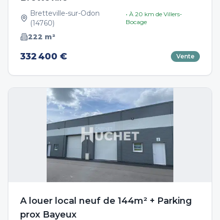
Bretteville-sur-Odon
• À
20
km de
Villers-
Bocage
(
14760
)
222
m²
332 400 €
Vente
A louer local neuf de 144m² + Parking
prox Bayeux