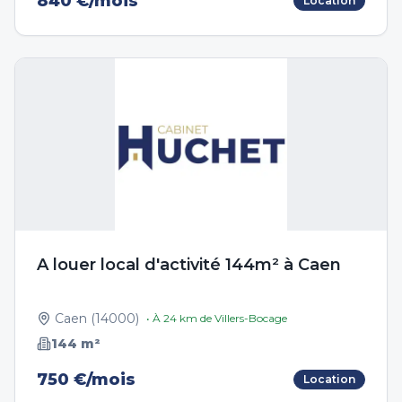
840 €/mois
Location
A louer local d'activité 144m² à Caen
Caen
(
14000
)
• À
24
km de
Villers-Bocage
144
m²
750 €/mois
Location