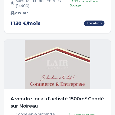
Saint-Martin-des-Entrées
• À
22
km de
Villers-
Bocage
(
14400
)
217
m²
1 130 €/mois
Location
A vendre local d'activité 1500m² Condé
sur Noireau
Condé-en-Normandie
• À
22
km de
Villers-