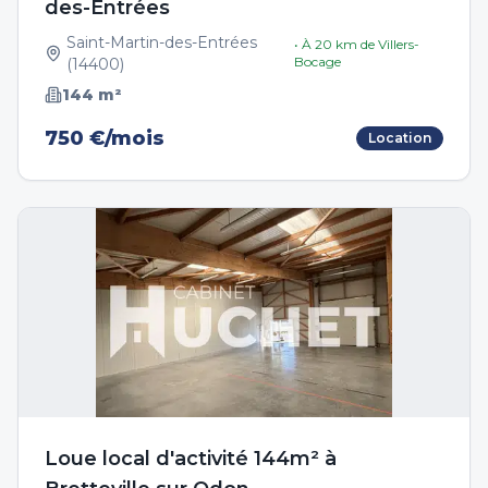
des-Entrées
Saint-Martin-des-Entrées
• À
20
km de
Villers-
Bocage
(
14400
)
144
m²
750 €/mois
Location
Loue local d'activité 144m² à