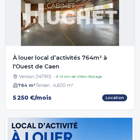
À louer local d’activités 764m² à
l'Ouest de Caen
Verson
(
14790
)
• À
14
km de
Villers-Bocage
764
m²
Terrain :
4,600
m²
5 250 €/mois
Location