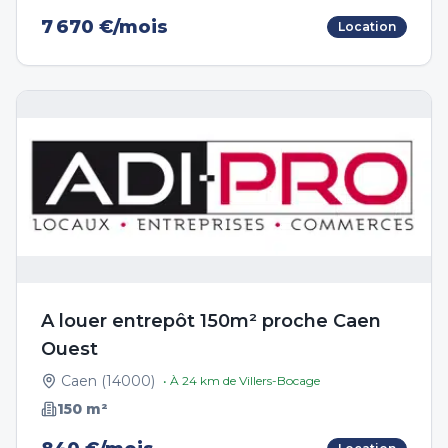
7 670 €/mois
Location
A louer entrepôt 150m² proche Caen
Ouest
Caen
(
14000
)
• À
24
km de
Villers-Bocage
150
m²