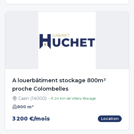
A louerbâtiment stockage 800m²
proche Colombelles
Caen
(
14000
)
• À
24
km de
Villers-Bocage
800
m²
3 200 €/mois
Location