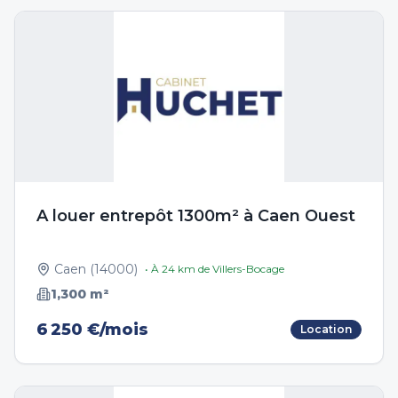
A louer entrepôt 1300m² à Caen Ouest
Caen
(
14000
)
• À
24
km de
Villers-Bocage
1,300
m²
6 250 €/mois
Location