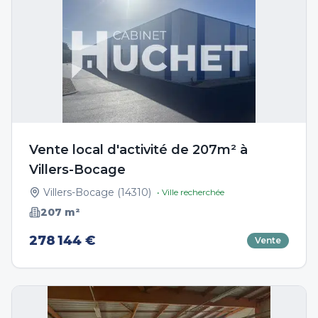
Vente local d'activité de 207m² à
Villers-Bocage
Villers-Bocage
(
14310
)
• Ville recherchée
207
m²
278 144 €
Vente