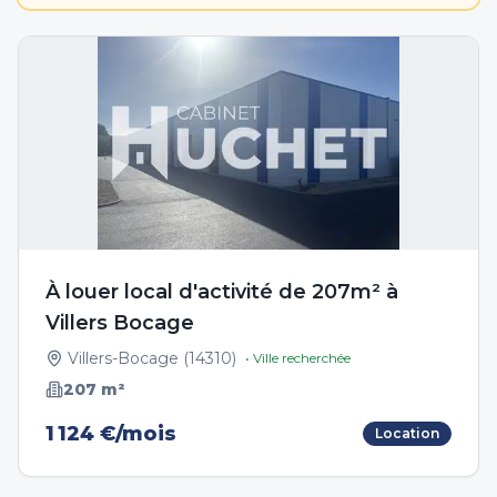
À louer local d'activité de 207m² à
Villers Bocage
Villers-Bocage
(
14310
)
• Ville recherchée
207
m²
1 124 €/mois
Location