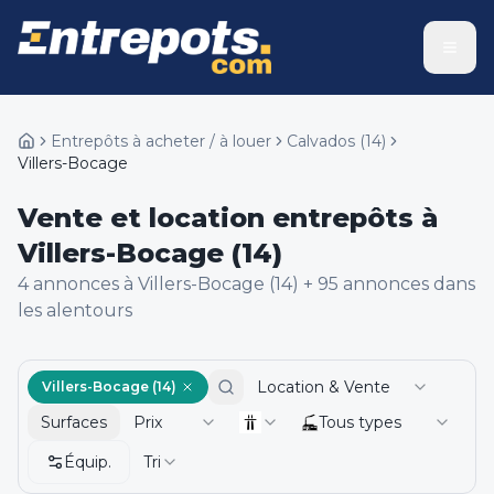
Entrepôts à acheter / à louer
Calvados
(
14
)
Villers-Bocage
Vente et location entrepôts à
Villers-Bocage (14)
4
annonce
s
à Villers-Bocage (14)
+
95
annonce
s
dans
les alentours
Location & Vente
Villers-Bocage (14)
Surfaces
Prix
Tous types
Équip.
Tri