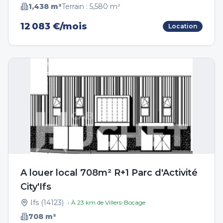
1,438
m²
Terrain :
5,580
m²
12 083 €/mois
Location
A louer local 708m² R+1 Parc d'Activité
City'Ifs
Ifs
(
14123
)
• À
23
km de
Villers-Bocage
708
m²