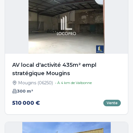
AV local d'activité 435m² empl
stratégique Mougins
Mougins
(
06250
)
• À
4
km de
Valbonne
300
m²
510 000 €
Vente