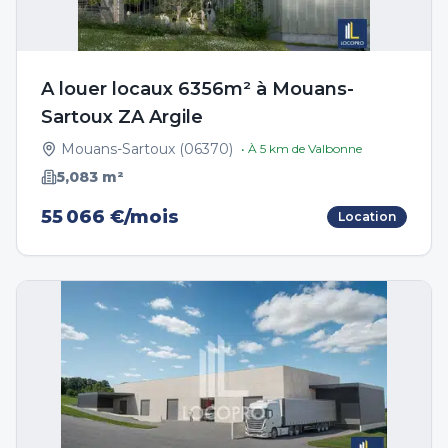
A louer locaux 6356m² à Mouans-
Sartoux ZA Argile
Mouans-Sartoux
(
06370
)
• À
5
km de
Valbonne
5,083
m²
55 066 €/mois
Location