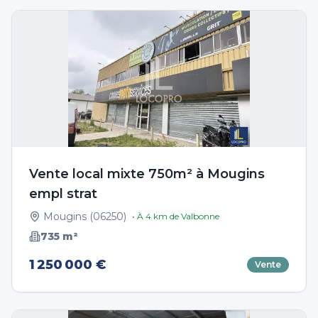
Vente local mixte 750m² à Mougins
empl strat
Mougins
(
06250
)
• À
4
km de
Valbonne
735
m²
1 250 000 €
Vente