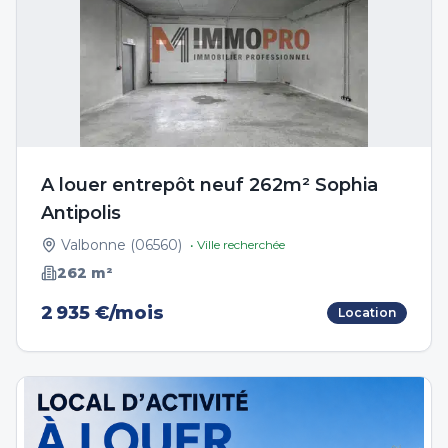
A louer entrepôt neuf 262m² Sophia
Antipolis
Valbonne
(
06560
)
• Ville recherchée
262
m²
2 935 €/mois
Location