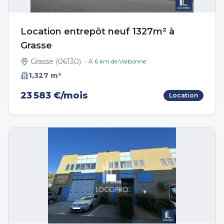
Location entrepôt neuf 1327m² à
Grasse
Grasse
(
06130
)
• À
6
km de
Valbonne
1,327
m²
23 583 €/mois
Location