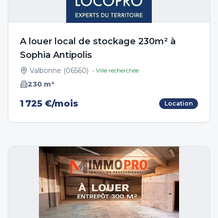
A louer local de stockage 230m² à
Sophia Antipolis
Valbonne
(
06560
)
• Ville recherchée
230
m²
1 725 €/mois
Location