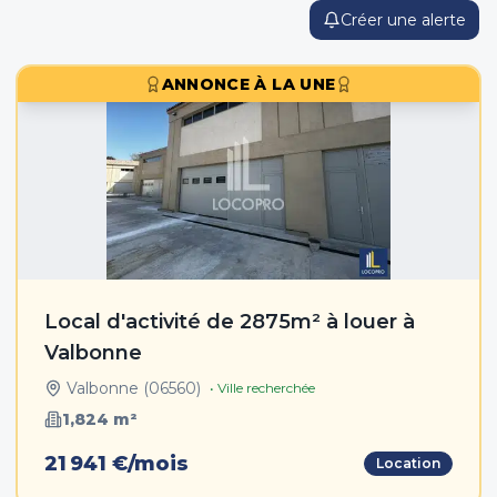
Créer une alerte
ANNONCE À LA UNE
Local d'activité de 2875m² à louer à
Valbonne
Valbonne
(
06560
)
• Ville recherchée
1,824
m²
21 941 €/mois
Location