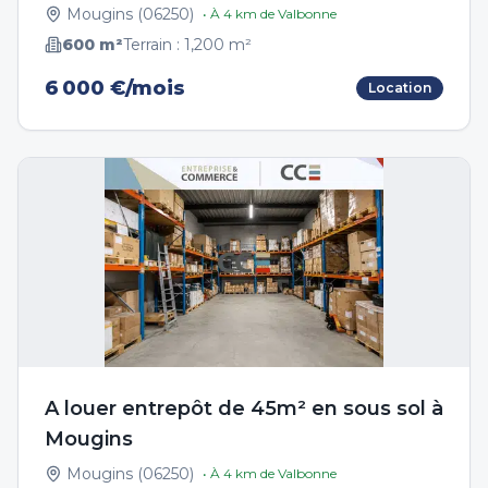
Mougins
(
06250
)
• À
4
km de
Valbonne
600
m²
Terrain :
1,200
m²
6 000 €/mois
Location
A louer entrepôt de 45m² en sous sol à
Mougins
Mougins
(
06250
)
• À
4
km de
Valbonne