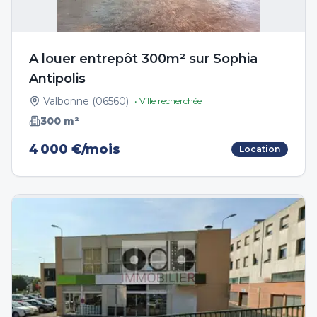
A louer entrepôt 300m² sur Sophia
Antipolis
Valbonne
(
06560
)
• Ville recherchée
300
m²
4 000 €/mois
Location