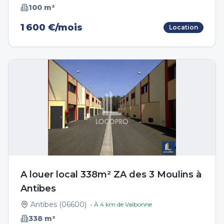
100
m²
1 600 €/mois
Location
A louer local 338m² ZA des 3 Moulins à
Antibes
Antibes
(
06600
)
• À
4
km de
Valbonne
338
m²