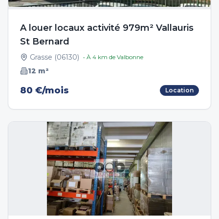
A louer locaux activité 979m² Vallauris
St Bernard
Grasse
(
06130
)
• À
4
km de
Valbonne
12
m²
80 €/mois
Location