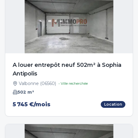
A louer entrepôt neuf 502m² à Sophia
Antipolis
Valbonne
(
06560
)
• Ville recherchée
502
m²
5 745 €/mois
Location