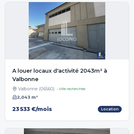
A louer locaux d'activité 2043m² à
Valbonne
Valbonne
(
06560
)
• Ville recherchée
2,043
m²
23 533 €/mois
Location