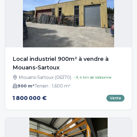
Local industriel 900m² à vendre à
Mouans-Sartoux
Mouans-Sartoux
(
06370
)
• À
4
km de
Valbonne
900
m²
Terrain :
1,600
m²
1 800 000 €
Vente