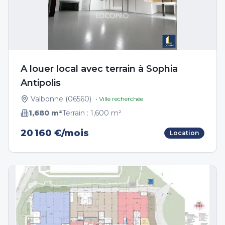
A louer local avec terrain à Sophia
Antipolis
Valbonne
(
06560
)
• Ville recherchée
1,680
m²
Terrain :
1,600
m²
20 160 €/mois
Location