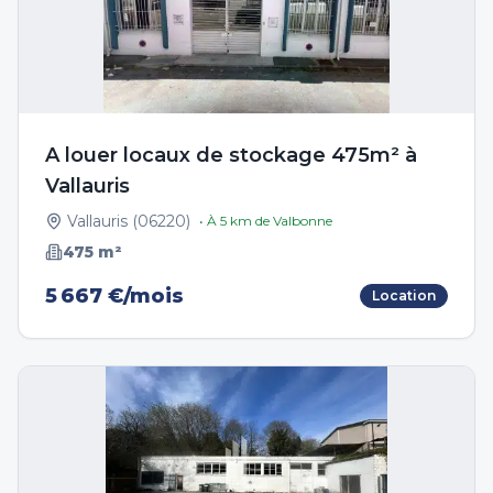
A louer locaux de stockage 475m² à
Vallauris
Vallauris
(
06220
)
• À
5
km de
Valbonne
475
m²
5 667 €/mois
Location