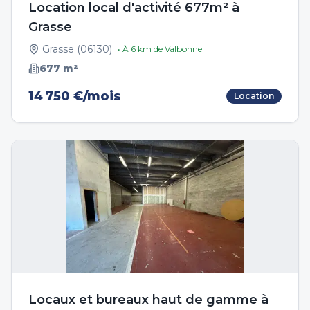
Location local d'activité 677m² à
Grasse
Grasse
(
06130
)
• À
6
km de
Valbonne
677
m²
14 750 €/mois
Location
Locaux et bureaux haut de gamme à