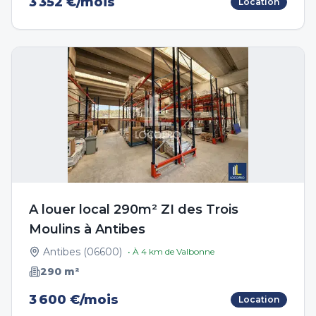
3 352 €/mois
Location
A louer local 290m² ZI des Trois
Moulins à Antibes
Antibes
(
06600
)
• À
4
km de
Valbonne
290
m²
3 600 €/mois
Location