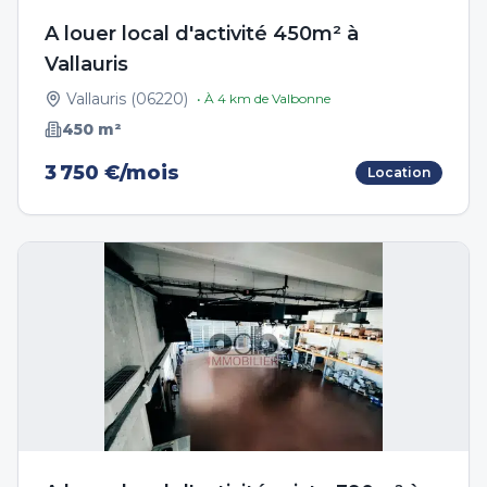
A louer local d'activité 450m² à
Vallauris
Vallauris
(
06220
)
• À
4
km de
Valbonne
450
m²
3 750 €/mois
Location