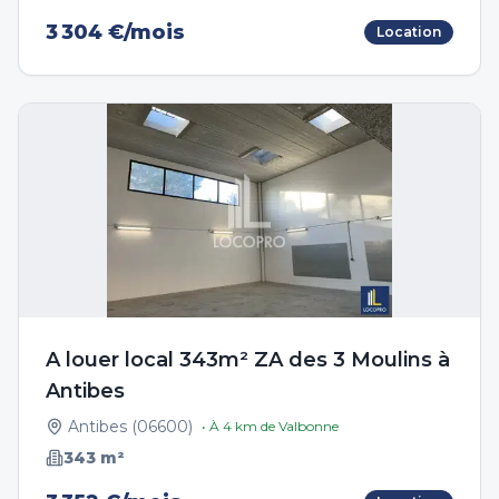
3 304 €/mois
Location
A louer local 343m² ZA des 3 Moulins à
Antibes
Antibes
(
06600
)
• À
4
km de
Valbonne
343
m²