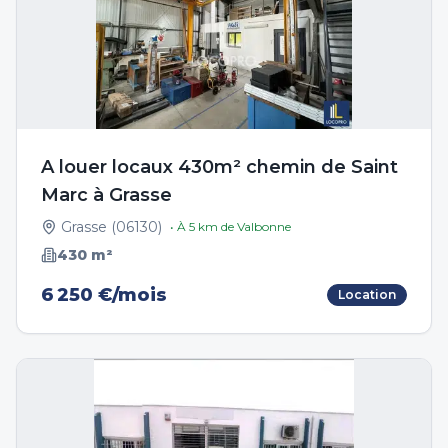
A louer locaux 430m² chemin de Saint
Marc à Grasse
Grasse
(
06130
)
• À
5
km de
Valbonne
430
m²
6 250 €/mois
Location