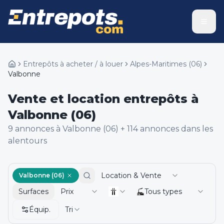
Entrepôts à acheter / à louer
Alpes-Maritimes
(
06
)
Valbonne
Vente et location entrepôts à
Valbonne (06)
9
annonce
s
à Valbonne (06)
+
114
annonce
s
dans les
alentours
Location & Vente
Valbonne (06)
Surfaces
Prix
Tous types
Équip.
Tri