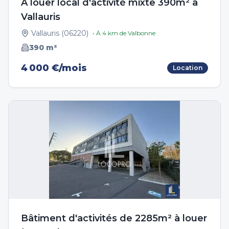
A louer local d'activité mixte 390m² à
Vallauris
Vallauris
(
06220
)
• À
4
km de
Valbonne
390
m²
4 000 €/mois
Location
Bâtiment d'activités de 2285m² à louer