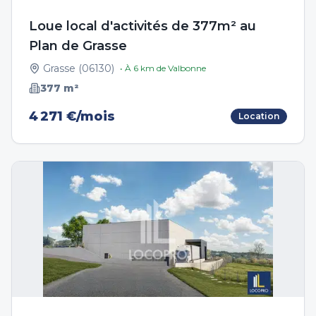
Loue local d'activités de 377m² au
Plan de Grasse
Grasse
(
06130
)
• À
6
km de
Valbonne
377
m²
4 271 €/mois
Location