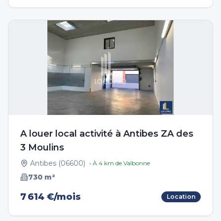
A louer local activité à Antibes ZA des
3 Moulins
Antibes
(
06600
)
• À
4
km de
Valbonne
730
m²
7 614 €/mois
Location