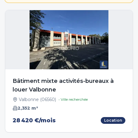
Bâtiment mixte activités-bureaux à
louer Valbonne
Valbonne
(
06560
)
• Ville recherchée
2,352
m²
28 420 €/mois
Location