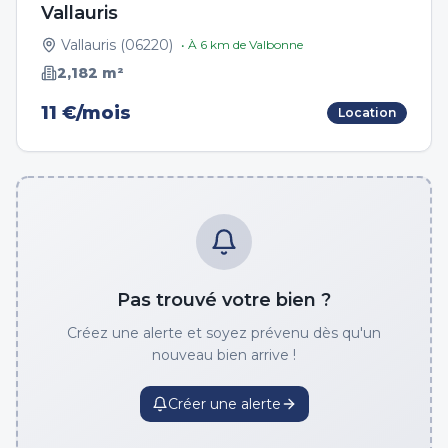
Vallauris
Vallauris
(
06220
)
• À
6
km de
Valbonne
2,182
m²
11 €/mois
Location
Pas trouvé votre bien ?
Créez une alerte et soyez prévenu dès qu'un
nouveau bien arrive !
Créer une alerte