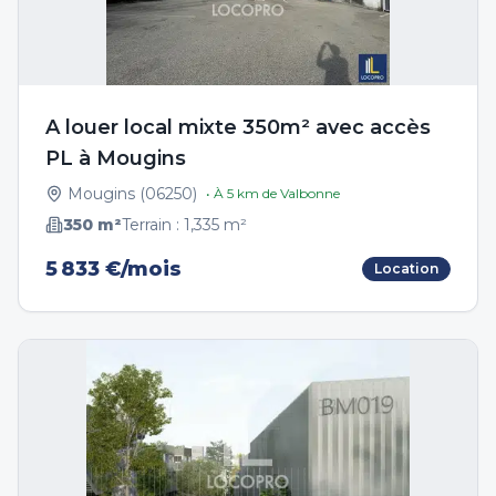
A louer local mixte 350m² avec accès
PL à Mougins
Mougins
(
06250
)
• À
5
km de
Valbonne
350
m²
Terrain :
1,335
m²
5 833 €/mois
Location