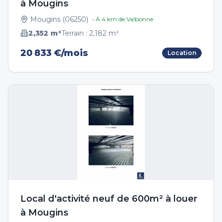
à Mougins
Mougins
(
06250
)
• À
4
km de
Valbonne
2,352
m²
Terrain :
2,182
m²
20 833 €/mois
Location
Local d'activité neuf de 600m² à louer
à Mougins