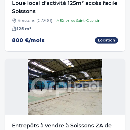
Loue local d'activité 125m² accès facile
Soissons
Soissons
(
02200
)
• À
52
km de
Saint-Quentin
125
m²
800 €/mois
Location
Entrepôts à vendre à Soissons ZA de