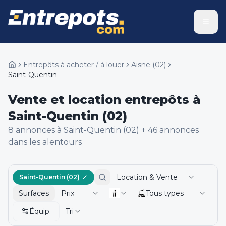
Entrepôts à acheter / à louer
Aisne
(
02
)
Saint-Quentin
Vente et location entrepôts à
Saint-Quentin (02)
8
annonce
s
à Saint-Quentin (02)
+
46
annonce
s
dans les alentours
Location & Vente
Saint-Quentin (02)
Surfaces
Prix
Tous types
Équip.
Tri