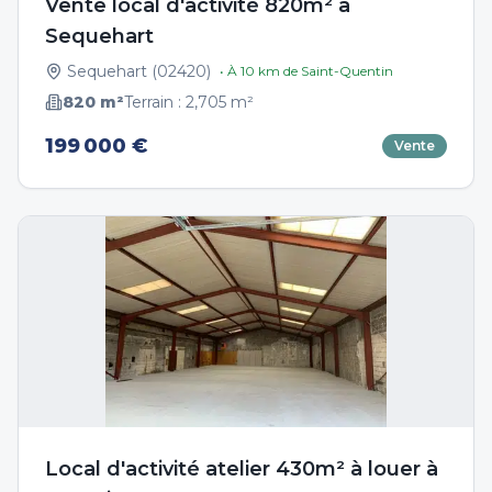
Vente local d'activité 820m² à
Sequehart
Sequehart
(
02420
)
• À
10
km de
Saint-Quentin
820
m²
Terrain :
2,705
m²
199 000 €
Vente
Local d'activité atelier 430m² à louer à