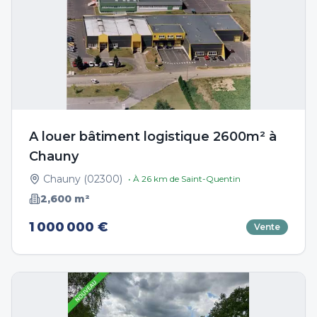
A louer bâtiment logistique 2600m² à
Chauny
Chauny
(
02300
)
• À
26
km de
Saint-Quentin
2,600
m²
1 000 000 €
Vente