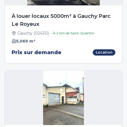
À louer locaux 5000m² à Gauchy Parc
Le Royeux
Gauchy
(
02430
)
• À
2
km de
Saint-Quentin
5,069
m²
Prix sur demande
Location