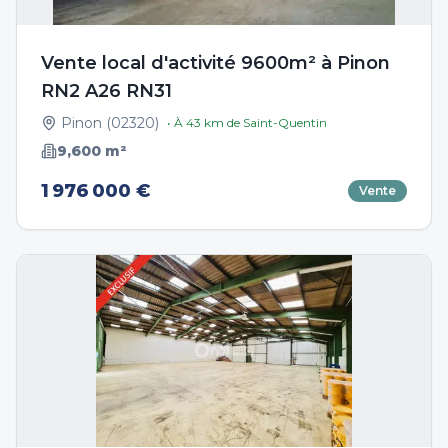
Vente local d'activité 9600m² à Pinon
RN2 A26 RN31
Pinon
(
02320
)
• À
43
km de
Saint-Quentin
9,600
m²
1 976 000 €
Vente