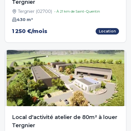
Tergnier
Tergnier
(
02700
)
• À
21
km de
Saint-Quentin
430
m²
1 250 €/mois
Location
Local d'activité atelier de 80m² à louer
Tergnier