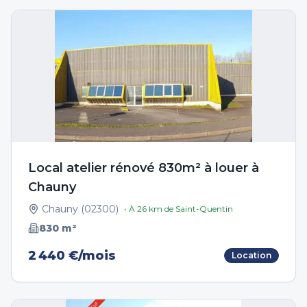
Local atelier rénové 830m² à louer à
Chauny
Chauny
(
02300
)
• À
26
km de
Saint-Quentin
830
m²
2 440 €/mois
Location