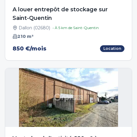
A louer entrepôt de stockage sur
Saint-Quentin
Dallon
(
02680
)
• À
5
km de
Saint-Quentin
210
m²
850 €/mois
Location