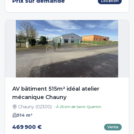
Prix sur demande
Location
AV bâtiment 515m² idéal atelier
mécanique Chauny
Chauny
(
02300
)
• À
25
km de
Saint-Quentin
514
m²
469 900 €
Vente