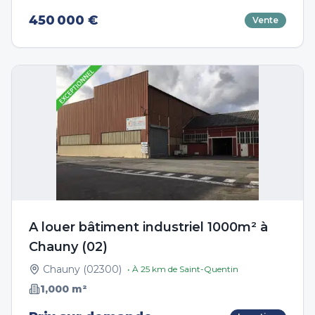
450 000 €
Vente
A louer bâtiment industriel 1000m² à
Chauny (02)
Chauny
(
02300
)
• À
25
km de
Saint-Quentin
1,000
m²