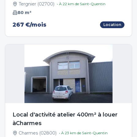
Tergnier
(
02700
)
• À
22
km de
Saint-Quentin
80
m²
267 €/mois
Location
Local d'activité atelier 400m² à louer
àCharmes
Charmes
(
02800
)
• À
23
km de
Saint-Quentin