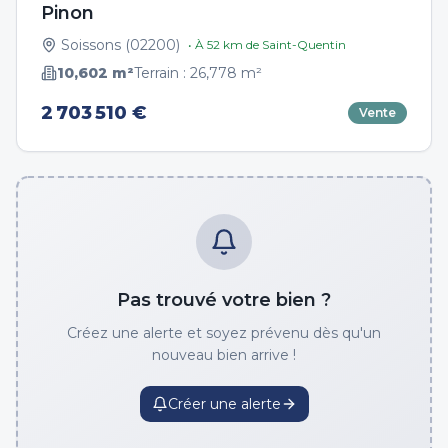
Pinon
Soissons
(
02200
)
• À
52
km de
Saint-Quentin
10,602
m²
Terrain :
26,778
m²
2 703 510 €
Vente
Pas trouvé votre bien ?
Créez une alerte et soyez prévenu dès qu'un
nouveau bien arrive !
Créer une alerte