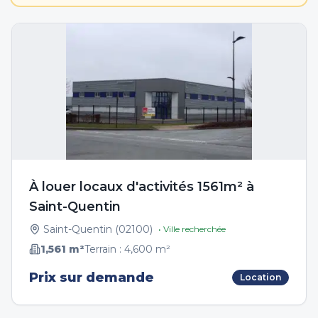
À louer locaux d'activités 1561m² à
Saint-Quentin
Saint-Quentin
(
02100
)
• Ville recherchée
1,561
m²
Terrain :
4,600
m²
Prix sur demande
Location