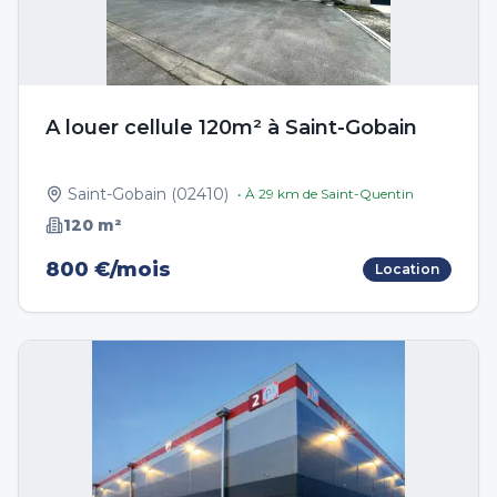
A louer cellule 120m² à Saint-Gobain
Saint-Gobain
(
02410
)
• À
29
km de
Saint-Quentin
120
m²
800 €/mois
Location