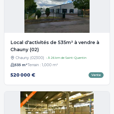
Local d'activités de 535m² à vendre à
Chauny (02)
Chauny
(
02300
)
• À
26
km de
Saint-Quentin
535
m²
Terrain :
1,000
m²
520 000 €
Vente