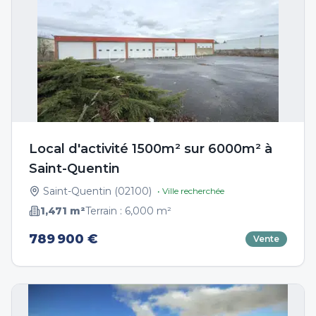
Local d'activité 1500m² sur 6000m² à
Saint-Quentin
Saint-Quentin
(
02100
)
• Ville recherchée
1,471
m²
Terrain :
6,000
m²
789 900 €
Vente