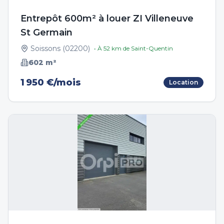
Entrepôt 600m² à louer ZI Villeneuve
St Germain
Soissons
(
02200
)
• À
52
km de
Saint-Quentin
602
m²
1 950 €/mois
Location