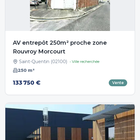
AV entrepôt 250m² proche zone
Rouvroy Morcourt
Saint-Quentin
(
02100
)
• Ville recherchée
250
m²
133 750 €
Vente