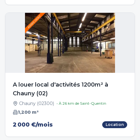
A louer local d'activités 1200m² à
Chauny (02)
Chauny
(
02300
)
• À
26
km de
Saint-Quentin
1,200
m²
2 000 €/mois
Location