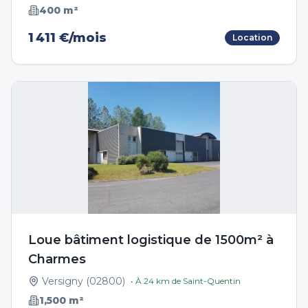
400
m²
1 411 €/mois
Location
Loue bâtiment logistique de 1500m² à
Charmes
Versigny
(
02800
)
• À
24
km de
Saint-Quentin
1,500
m²