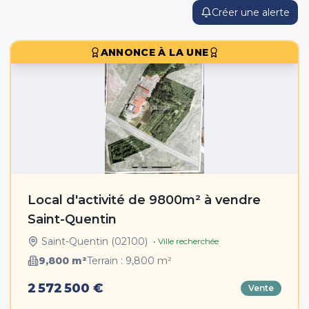
Créer une alerte
ANNONCE À LA UNE
Local d'activité de 9800m² à vendre
Saint-Quentin
Saint-Quentin
(
02100
)
• Ville recherchée
9,800
m²
Terrain :
9,800
m²
2 572 500 €
Vente