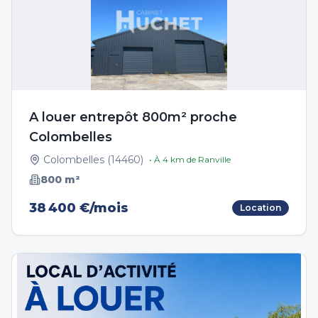
A louer entrepôt 800m² proche
Colombelles
Colombelles
(
14460
)
• À
4
km de
Ranville
800
m²
38 400 €/mois
Location