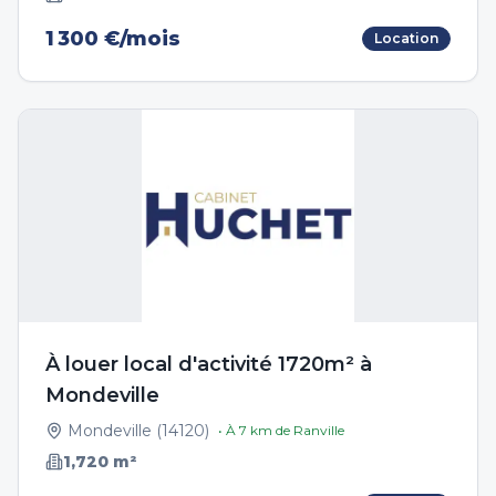
1 300 €/mois
Location
À louer local d'activité 1720m² à
Mondeville
Mondeville
(
14120
)
• À
7
km de
Ranville
1,720
m²