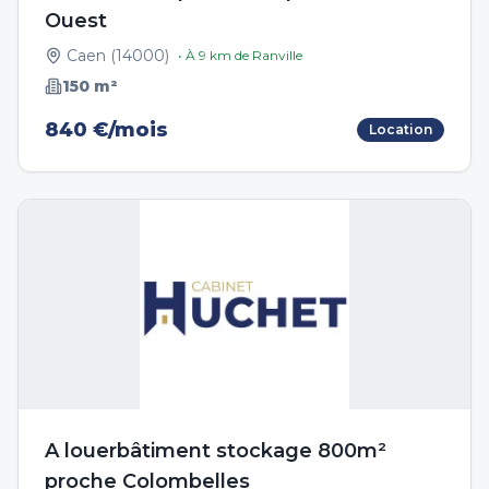
Ouest
Caen
(
14000
)
• À
9
km de
Ranville
150
m²
840 €/mois
Location
A louerbâtiment stockage 800m²
proche Colombelles