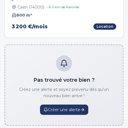
Caen
(
14000
)
• À
9
km de
Ranville
800
m²
3 200 €/mois
Location
Pas trouvé votre bien ?
Créez une alerte et soyez prévenu dès qu'un
nouveau bien arrive !
Créer une alerte