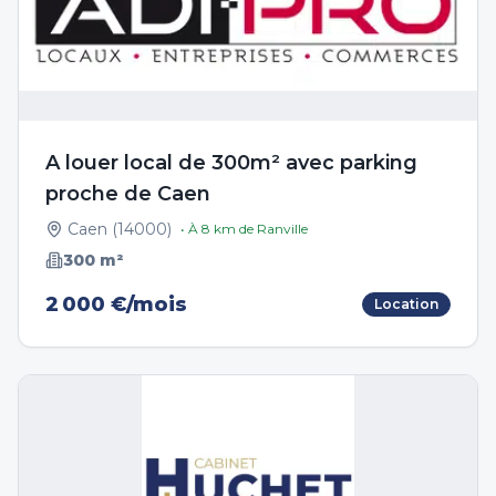
A louer local de 300m² avec parking
proche de Caen
Caen
(
14000
)
• À
8
km de
Ranville
300
m²
2 000 €/mois
Location