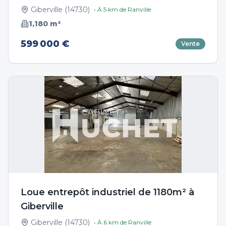
Giberville
(
14730
)
• À
5
km de
Ranville
1,180
m²
599 000 €
Vente
Loue entrepôt industriel de 1180m² à
Giberville
Giberville
(
14730
)
• À
6
km de
Ranville