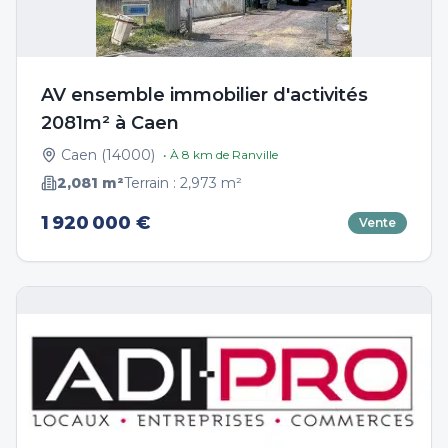
AV ensemble immobilier d'activités
2081m² à Caen
Caen
(
14000
)
• À
8
km de
Ranville
2,081
m²
Terrain :
2,973
m²
1 920 000 €
Vente