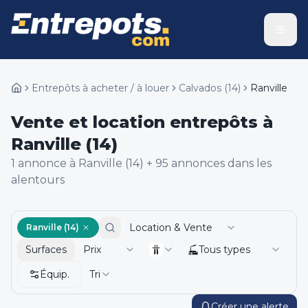
Entrepôts à acheter / à louer
Calvados
(
14
)
Ranville
Vente et location entrepôts à
Ranville (14)
1
annonce
à Ranville (14)
+
95
annonce
s
dans les
alentours
Location & Vente
Ranville (14)
Surfaces
Prix
Tous types
Équip.
Tri
Créer une alerte