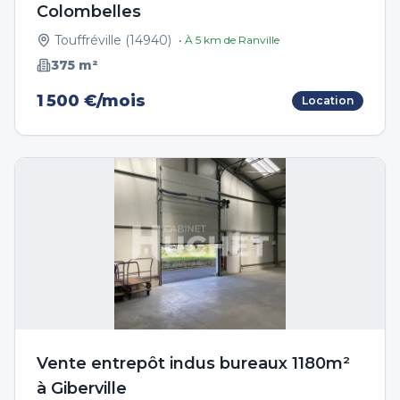
Colombelles
Touffréville
(
14940
)
• À
5
km de
Ranville
375
m²
1 500 €/mois
Location
Vente entrepôt indus bureaux 1180m²
à Giberville