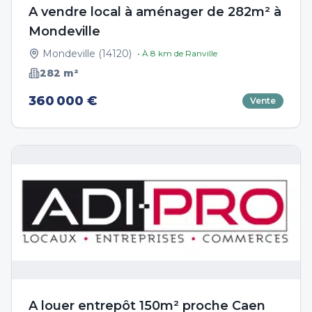
A vendre local à aménager de 282m² à
Mondeville
Mondeville
(
14120
)
• À
8
km de
Ranville
282
m²
360 000 €
Vente
A louer entrepôt 150m² proche Caen