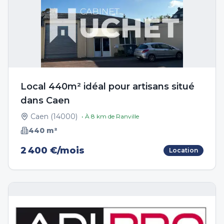
Local 440m² idéal pour artisans situé
dans Caen
Caen
(
14000
)
• À
8
km de
Ranville
440
m²
2 400 €/mois
Location