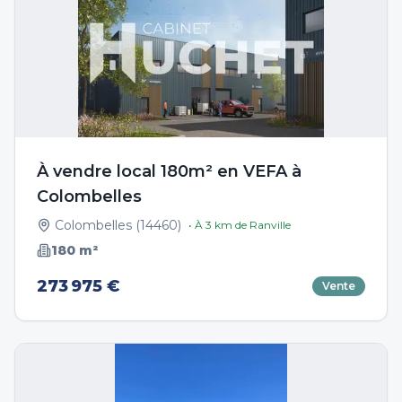
À vendre local 180m² en VEFA à
Colombelles
Colombelles
(
14460
)
• À
3
km de
Ranville
180
m²
273 975 €
Vente