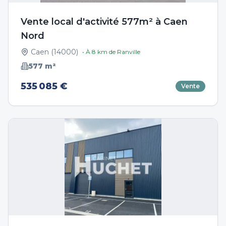
Vente local d'activité 577m² à Caen
Nord
Caen
(
14000
)
• À
8
km de
Ranville
577
m²
535 085 €
Vente