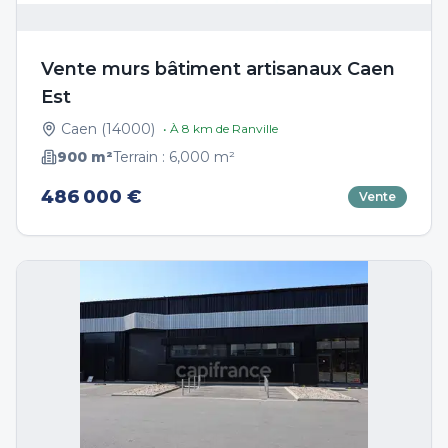
Vente murs bâtiment artisanaux Caen
Est
Caen
(
14000
)
• À
8
km de
Ranville
900
m²
Terrain :
6,000
m²
486 000 €
Vente