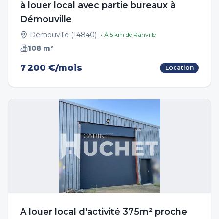
à louer local avec partie bureaux à
Démouville
Démouville
(
14840
)
• À
5
km de
Ranville
108
m²
7 200 €/mois
Location
A louer local d'activité 375m² proche