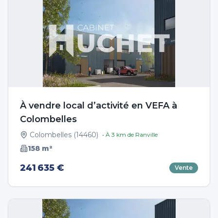
À vendre local d’activité en VEFA à
Colombelles
Colombelles
(
14460
)
• À
3
km de
Ranville
158
m²
241 635 €
Vente