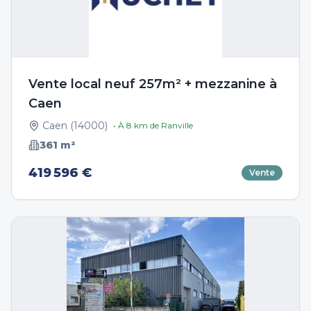
Vente local neuf 257m² + mezzanine à
Caen
Caen
(
14000
)
• À
8
km de
Ranville
361
m²
419 596 €
Vente