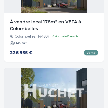
À vendre local 178m² en VEFA à
Colombelles
Colombelles
(
14460
)
• À
4
km de
Ranville
148
m²
226 935 €
Vente