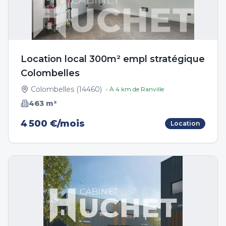
Location local 300m² empl stratégique
Colombelles
Colombelles
(
14460
)
• À
4
km de
Ranville
463
m²
4 500 €/mois
Location