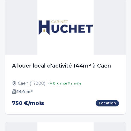
A louer local d'activité 144m² à Caen
Caen
(
14000
)
• À
8
km de
Ranville
144
m²
750 €/mois
Location