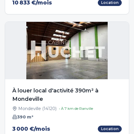
10 833 €/mois
Location
À louer local d'activité 390m² à
Mondeville
Mondeville
(
14120
)
• À
7
km de
Ranville
390
m²
3 000 €/mois
Location