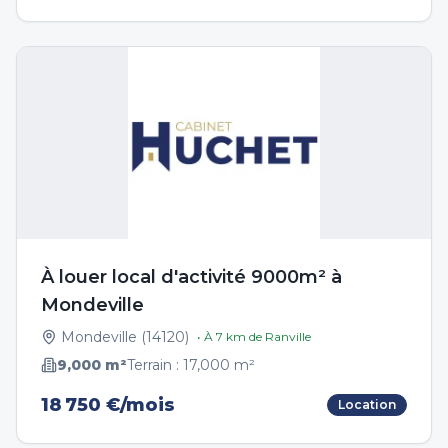
À louer local d'activité 9000m² à
Mondeville
Mondeville
(
14120
)
• À
7
km de
Ranville
9,000
m²
Terrain :
17,000
m²
18 750 €/mois
Location