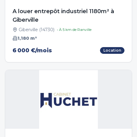
A louer entrepôt industriel 1180m² à
Giberville
Giberville
(
14730
)
• À
5
km de
Ranville
1,180
m²
6 000 €/mois
Location