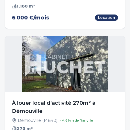
1,180
m²
6 000 €/mois
Location
À louer local d'activité 270m² à
Démouville
Démouville
(
14840
)
• À
6
km de
Ranville
270
m²