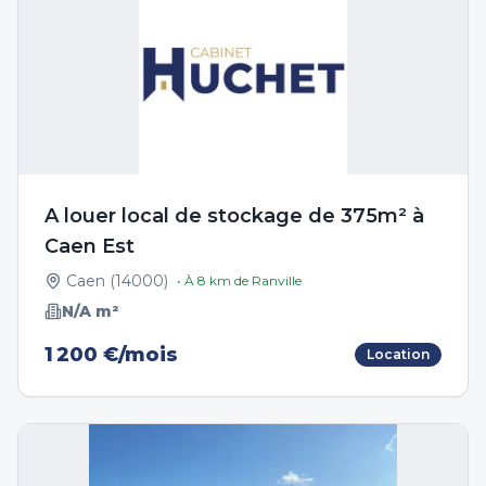
A louer local de stockage de 375m² à
Caen Est
Caen
(
14000
)
• À
8
km de
Ranville
N/A
m²
1 200 €/mois
Location