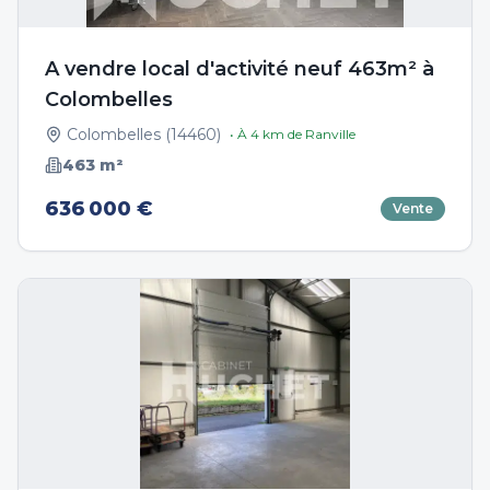
A vendre local d'activité neuf 463m² à
Colombelles
Colombelles
(
14460
)
• À
4
km de
Ranville
463
m²
636 000 €
Vente