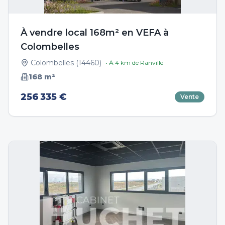
À vendre local 168m² en VEFA à
Colombelles
Colombelles
(
14460
)
• À
4
km de
Ranville
168
m²
256 335 €
Vente