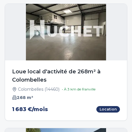
Loue local d'activité de 268m² à
Colombelles
Colombelles
(
14460
)
• À
3
km de
Ranville
268
m²
1 683 €/mois
Location