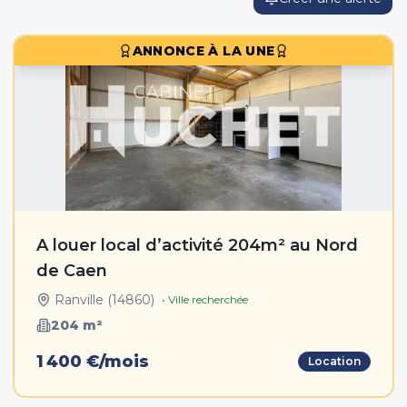
ANNONCE À LA UNE
A louer local d’activité 204m² au Nord
de Caen
Ranville
(
14860
)
• Ville recherchée
204
m²
1 400 €/mois
Location