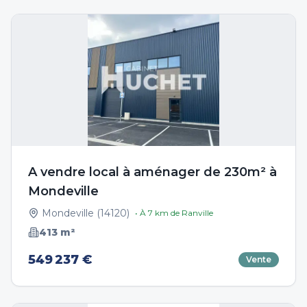
A vendre local à aménager de 230m² à
Mondeville
Mondeville
(
14120
)
• À
7
km de
Ranville
413
m²
549 237 €
Vente