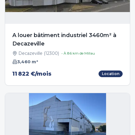
A louer bâtiment industriel 3460m² à
Decazeville
Decazeville
(
12300
)
• À
86
km de
Millau
3,460
m²
11 822 €/mois
Location