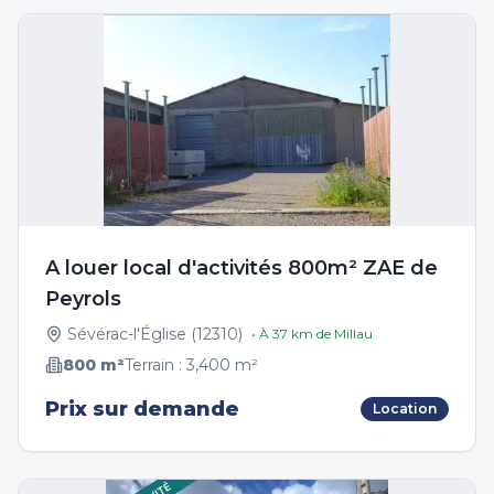
A louer local d'activités 800m² ZAE de
Peyrols
Sévérac-l'Église
(
12310
)
• À
37
km de
Millau
800
m²
Terrain :
3,400
m²
Prix sur demande
Location