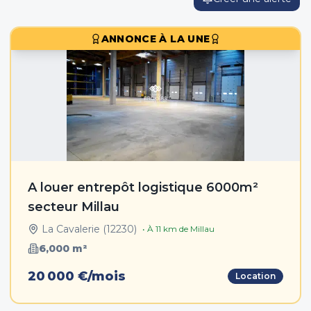
ANNONCE À LA UNE
A louer entrepôt logistique 6000m²
secteur Millau
La Cavalerie
(
12230
)
• À
11
km de
Millau
6,000
m²
20 000 €/mois
Location