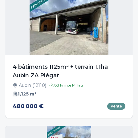
4 bâtiments 1125m² + terrain 1.1ha
Aubin ZA Plégat
Aubin
(
12110
)
• À
83
km de
Millau
1,125
m²
480 000 €
Vente