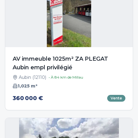
AV immeuble 1025m² ZA PLEGAT
Aubin empl privilégié
Aubin
(
12110
)
• À
84
km de
Millau
1,025
m²
360 000 €
Vente