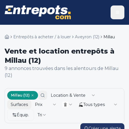
Entrepôts à acheter / à louer
Aveyron
(
12
)
Millau
Vente et location entrepôts à
Millau (12)
9
annonce
s
trouvée
s
dans les alentours de
Millau
(12)
Location & Vente
Millau (12)
Surfaces
Prix
Tous types
Équip.
Tri
Créer une alerte