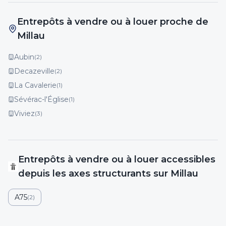
Entrepôts à vendre ou à louer proche de
Millau
Aubin
(
2
)
Decazeville
(
2
)
La Cavalerie
(
1
)
Sévérac-l'Église
(
1
)
Viviez
(
3
)
Entrepôts
à vendre ou à louer
accessibles
depuis les axes structurants
sur Millau
A75
(
2
)