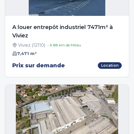
A louer entrepôt industriel 7471m² à
Viviez
Viviez
(
12110
)
• À
88
km de
Millau
7,471
m²
Prix sur demande
Location