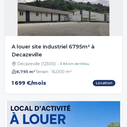
A louer site industriel 6795m² à
Decazeville
Decazeville
(
12300
)
• À
86
km de
Millau
6,795
m²
Terrain :
16,000
m²
1 699 €/mois
Location