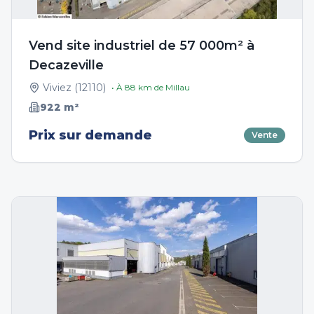
Vend site industriel de 57 000m² à
Decazeville
Viviez
(
12110
)
• À
88
km de
Millau
922
m²
Prix sur demande
Vente