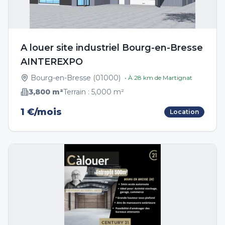
A louer site industriel Bourg-en-Bresse
AINTEREXPO
Bourg-en-Bresse
(
01000
)
• À
28
km de
Martignat
3,800
m²
Terrain :
5,000
m²
1 €/mois
Location