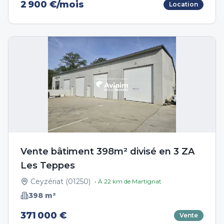
2 900 €/mois
Location
Vente bâtiment 398m² divisé en 3 ZA
Les Teppes
Ceyzériat
(
01250
)
• À
22
km de
Martignat
398
m²
371 000 €
Vente