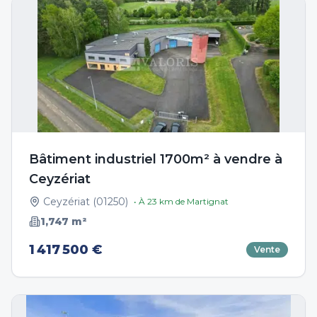
Bâtiment industriel 1700m² à vendre à
Ceyzériat
Ceyzériat
(
01250
)
• À
23
km de
Martignat
1,747
m²
1 417 500 €
Vente