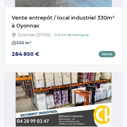
Vente entrepôt / local industriel 330m²
à Oyonnax
Oyonnax
(
01100
)
• À
8
km de
Martignat
330
m²
284 850 €
Vente