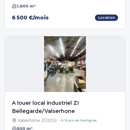
1,600
m²
6 500 €/mois
Location
A louer local industriel ZI
Bellegarde/Valserhone
Valserhône
(
01200
)
• À
16
km de
Martignat
800
m²