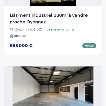
Bâtiment industriel 880m²à vendre
proche Oyonnax
Oyonnax
(
01100
)
• À
8
km de
Martignat
880
m²
565 000 €
Vente