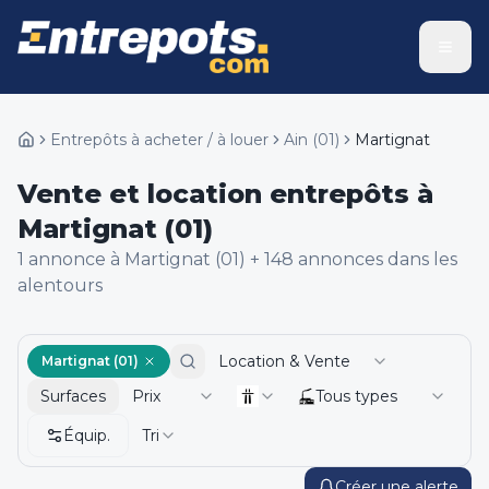
Entrepôts à acheter / à louer
Ain
(
01
)
Martignat
Vente et location entrepôts à
Martignat (01)
1
annonce
à Martignat (01)
+
148
annonce
s
dans les
alentours
Location & Vente
Martignat (01)
Surfaces
Prix
Tous types
Équip.
Tri
Créer une alerte