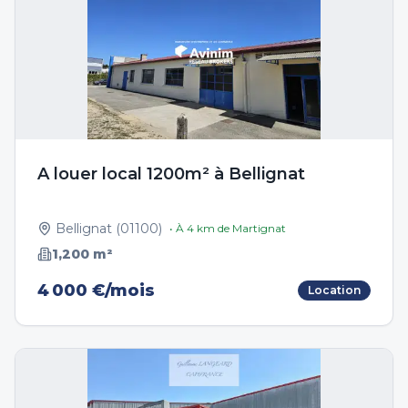
A louer local 1200m² à Bellignat
Bellignat
(
01100
)
• À
4
km de
Martignat
1,200
m²
4 000 €/mois
Location