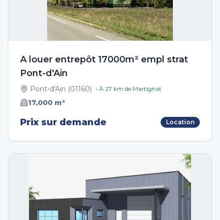
A louer entrepôt 17000m² empl strat
Pont-d'Ain
Pont-d'Ain
(
01160
)
• À
27
km de
Martignat
17,000
m²
Prix sur demande
Location