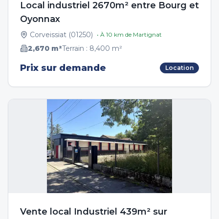
Local industriel 2670m² entre Bourg et
Oyonnax
Corveissiat
(
01250
)
• À
10
km de
Martignat
2,670
m²
Terrain :
8,400
m²
Prix sur demande
Location
Vente local Industriel 439m² sur