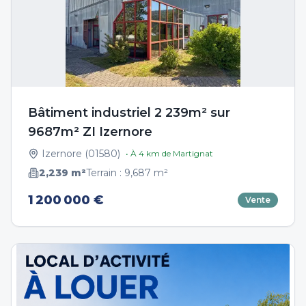
Bâtiment industriel 2 239m² sur
9687m² ZI Izernore
Izernore
(
01580
)
• À
4
km de
Martignat
2,239
m²
Terrain :
9,687
m²
1 200 000 €
Vente