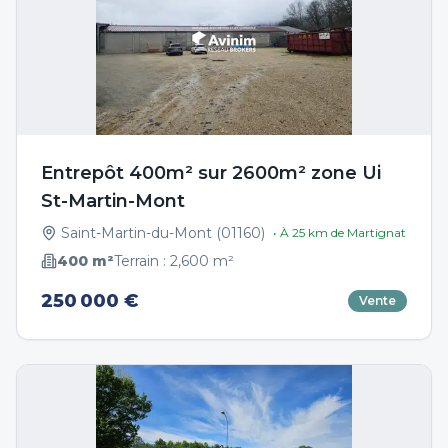
Entrepôt 400m² sur 2600m² zone Ui
St-Martin-Mont
Saint-Martin-du-Mont
(
01160
)
• À
25
km de
Martignat
400
m²
Terrain :
2,600
m²
250 000 €
Vente