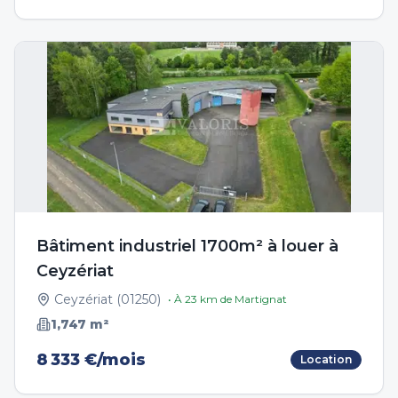
Bâtiment industriel 1700m² à louer à
Ceyzériat
Ceyzériat
(
01250
)
• À
23
km de
Martignat
1,747
m²
8 333 €/mois
Location