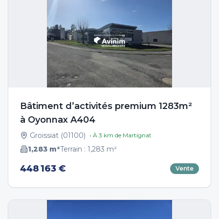
Bâtiment d’activités premium 1283m²
à Oyonnax A404
Groissiat
(
01100
)
• À
3
km de
Martignat
1,283
m²
Terrain :
1,283
m²
448 163 €
Vente