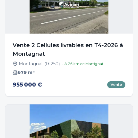
Vente 2 Cellules livrables en T4-2026 à
Montagnat
Montagnat
(
01250
)
• À
26
km de
Martignat
679
m²
955 000 €
Vente