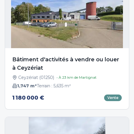
Bâtiment d'activités à vendre ou louer
à Ceyzériat
Ceyzériat
(
01250
)
• À
23
km de
Martignat
1,747
m²
Terrain :
5,635
m²
1 180 000 €
Vente