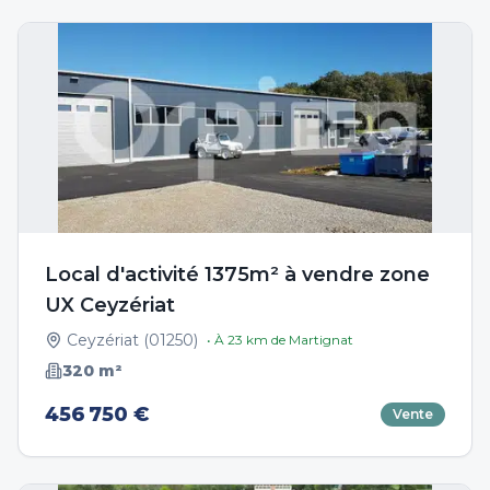
Local d'activité 1375m² à vendre zone
UX Ceyzériat
Ceyzériat
(
01250
)
• À
23
km de
Martignat
320
m²
456 750 €
Vente