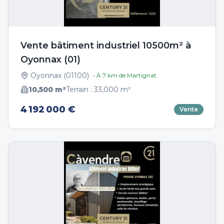
Vente bâtiment industriel 10500m² à
Oyonnax (01)
Oyonnax
(
01100
)
• À
7
km de
Martignat
10,500
m²
Terrain :
33,000
m²
4 192 000 €
Vente