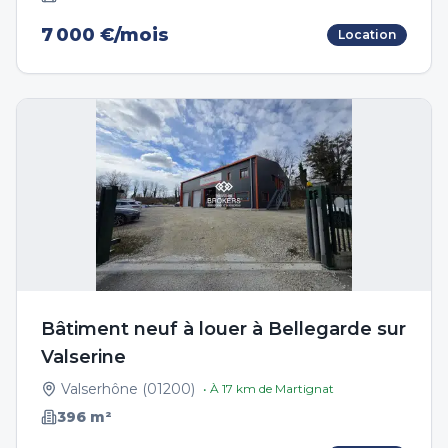
7 000 €/mois
Location
Bâtiment neuf à louer à Bellegarde sur
Valserine
Valserhône
(
01200
)
• À
17
km de
Martignat
396
m²