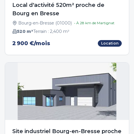
Local d'activité 520m² proche de
Bourg en Bresse
Bourg-en-Bresse
(
01000
)
• À
28
km de
Martignat
520
m²
Terrain :
2,400
m²
2 900 €/mois
Location
Site industriel Bourg-en-Bresse proche