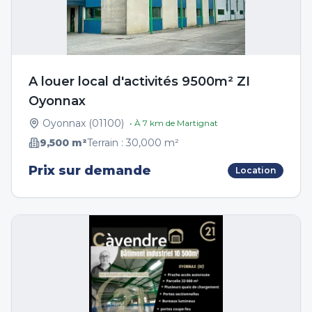
A louer local d'activités 9500m² ZI
Oyonnax
Oyonnax
(
01100
)
• À
7
km de
Martignat
9,500
m²
Terrain :
30,000
m²
Prix sur demande
Location