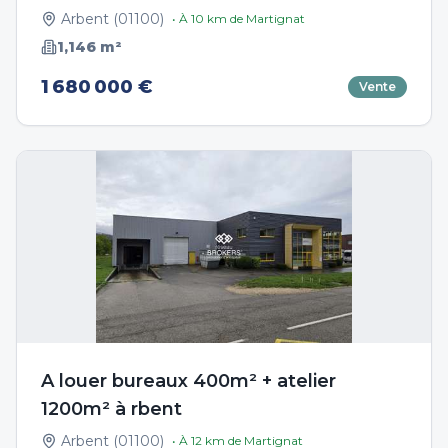
Arbent
(
01100
)
• À
10
km de
Martignat
1,146
m²
1 680 000 €
Vente
A louer bureaux 400m² + atelier
1200m² à rbent
Arbent
(
01100
)
• À
12
km de
Martignat