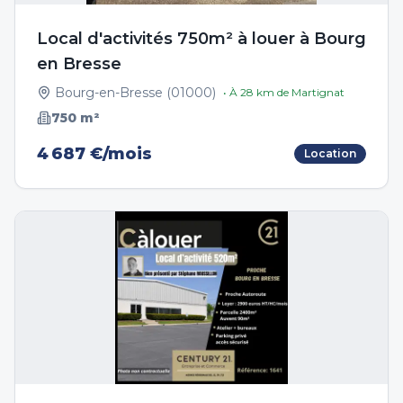
Local d'activités 750m² à louer à Bourg
en Bresse
Bourg-en-Bresse
(
01000
)
• À
28
km de
Martignat
750
m²
4 687 €/mois
Location