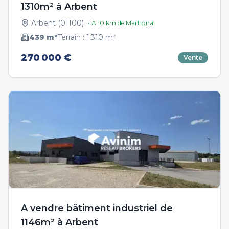
1310m² à Arbent
Arbent
(
01100
)
• À
10
km de
Martignat
439
m²
Terrain :
1,310
m²
270 000 €
Vente
A vendre bâtiment industriel de
1146m² à Arbent