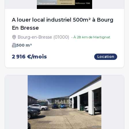
A louer local industriel 500m² à Bourg
En Bresse
Bourg-en-Bresse
(
01000
)
• À
28
km de
Martignat
500
m²
2 916 €/mois
Location