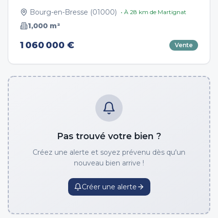
Bourg-en-Bresse
(
01000
)
• À
28
km de
Martignat
1,000
m²
1 060 000 €
Vente
Pas trouvé votre bien ?
Créez une alerte et soyez prévenu dès qu'un
nouveau bien arrive !
Créer une alerte