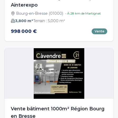
Ainterexpo
Bourg-en-Bresse
(
01000
)
• À
28
km de
Martignat
3,800
m²
Terrain :
5,000
m²
998 000 €
Vente
Vente bâtiment 1000m² Région Bourg
en Bresse