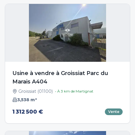
Usine à vendre à Groissiat Parc du
Marais A404
Groissiat
(
01100
)
• À
3
km de
Martignat
3,538
m²
1 312 500 €
Vente