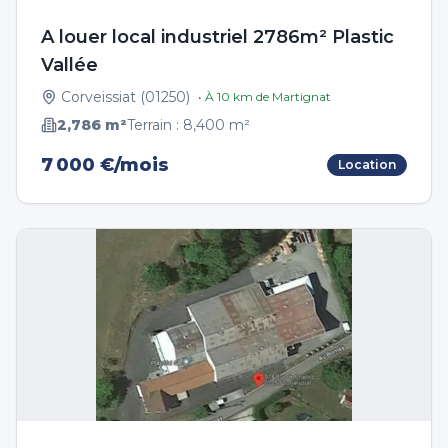
A louer local industriel 2786m² Plastic
Vallée
Corveissiat
(
01250
)
• À
10
km de
Martignat
2,786
m²
Terrain :
8,400
m²
7 000 €/mois
Location