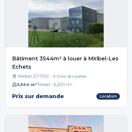
Bâtiment 3544m² à louer à Miribel-Les
Echets
Miribel
(
01700
)
• À
21
km de
Loyettes
3,544
m²
Terrain :
6,200
m²
Prix sur demande
Location