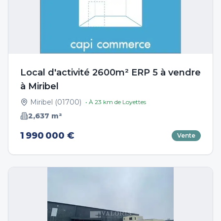
Local d'activité 2600m² ERP 5 à vendre
à Miribel
Miribel
(
01700
)
• À
23
km de
Loyettes
2,637
m²
1 990 000 €
Vente