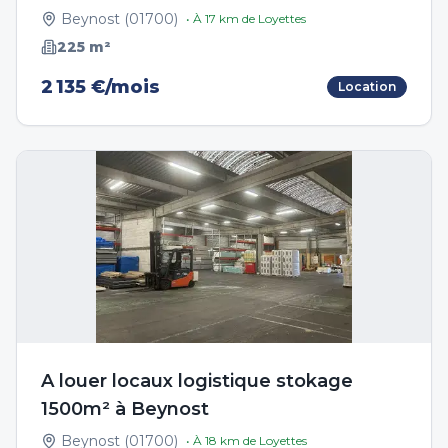
Beynost
(
01700
)
• À
17
km de
Loyettes
225
m²
2 135 €/mois
Location
A louer locaux logistique stokage
1500m² à Beynost
Beynost
(
01700
)
• À
18
km de
Loyettes