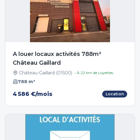
A louer locaux activités 788m²
Château Gaillard
Château-Gaillard
(
01500
)
• À
22
km de
Loyettes
788
m²
4 586 €/mois
Location