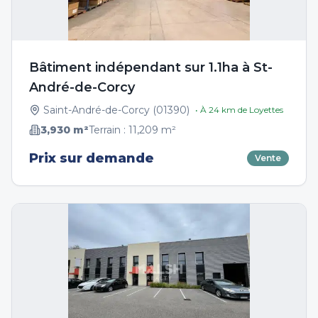
Bâtiment indépendant sur 1.1ha à St-
André-de-Corcy
Saint-André-de-Corcy
(
01390
)
• À
24
km de
Loyettes
3,930
m²
Terrain :
11,209
m²
Prix sur demande
Vente