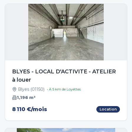
BLYES - LOCAL D'ACTIVITE - ATELIER
à louer
Blyes
(
01150
)
• À
5
km de
Loyettes
1,196
m²
8 110 €/mois
Location