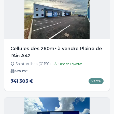
Cellules dès 280m² à vendre Plaine de
l'Ain A42
Saint-Vulbas
(
01150
)
• À
6
km de
Loyettes
575
m²
741 303 €
Vente