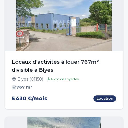
Locaux d'activités à louer 767m²
divisible à Blyes
Blyes
(
01150
)
• À
6
km de
Loyettes
767
m²
5 430 €/mois
Location