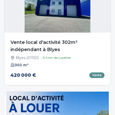
Vente local d'activité 302m²
indépendant à Blyes
Blyes
(
01150
)
• À
6
km de
Loyettes
302
m²
420 000 €
Vente