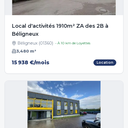
Local d'activités 1910m² ZA des 2B à
Béligneux
Béligneux
(
01360
)
• À
10
km de
Loyettes
3,480
m²
15 938 €/mois
Location