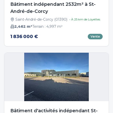
Bâtiment indépendant 2532m² à St-
André-de-Corcy
Saint-André-de-Corcy
(
01390
)
• À
25
km de
Loyettes
2,462
m²
Terrain :
4,997
m²
1 836 000 €
Vente
Bâtiment d'activités indépendant St-