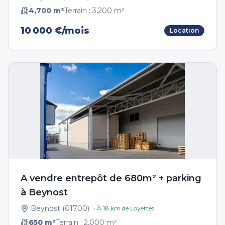
4,700
m²
Terrain :
3,200
m²
10 000 €/mois
Location
A vendre entrepôt de 680m² + parking
à Beynost
Beynost
(
01700
)
• À
18
km de
Loyettes
650
m²
Terrain :
2,000
m²