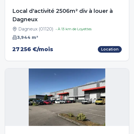
Local d'activité 2506m² div à louer à
Dagneux
Dagneux
(
01120
)
• À
13
km de
Loyettes
3,944
m²
27 256 €/mois
Location