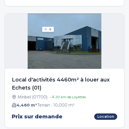
Local d'activités 4460m² à louer aux
Echets (01)
Miribel
(
01700
)
• À
20
km de
Loyettes
4,460
m²
Terrain :
10,000
m²
Prix sur demande
Location