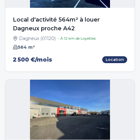
Local d'activité 564m² à louer
Dagneux proche A42
Dagneux
(
01120
)
• À
12
km de
Loyettes
564
m²
2 500 €/mois
Location