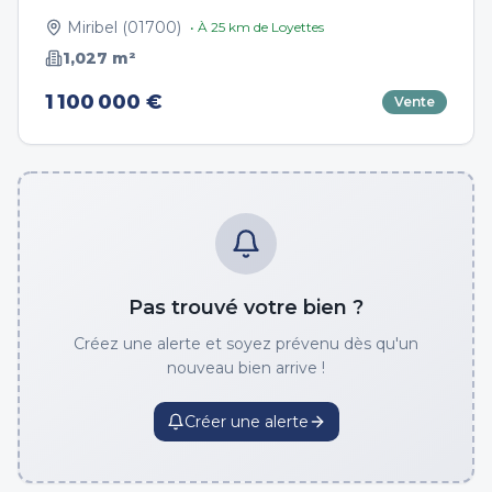
Miribel
(
01700
)
• À
25
km de
Loyettes
1,027
m²
1 100 000 €
Vente
Pas trouvé votre bien ?
Créez une alerte et soyez prévenu dès qu'un
nouveau bien arrive !
Créer une alerte