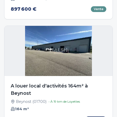
897 600 €
Vente
A louer local d'activités 164m² à
Beynost
Beynost
(
01700
)
• À
19
km de
Loyettes
164
m²