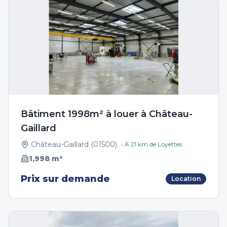
Bâtiment 1998m² à louer à Château-
Gaillard
Château-Gaillard
(
01500
)
• À
21
km de
Loyettes
1,998
m²
Prix sur demande
Location