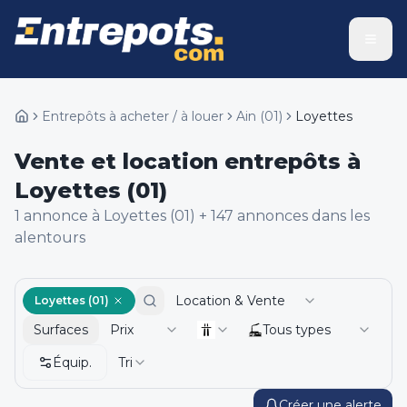
Entrepôts à acheter / à louer
Ain
(
01
)
Loyettes
Vente et location entrepôts à
Loyettes (01)
1
annonce
à Loyettes (01)
+
147
annonce
s
dans les
alentours
Location & Vente
Loyettes (01)
Surfaces
Prix
Tous types
Équip.
Tri
Créer une alerte