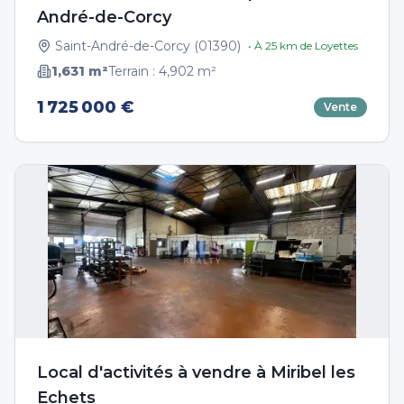
André-de-Corcy
Saint-André-de-Corcy
(
01390
)
• À
25
km de
Loyettes
1,631
m²
Terrain :
4,902
m²
1 725 000 €
Vente
Local d'activités à vendre à Miribel les
Echets