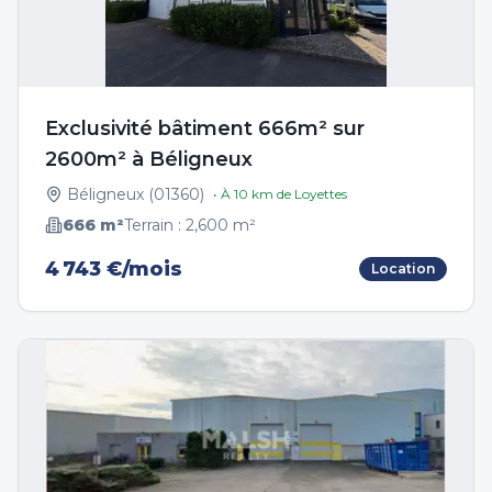
Exclusivité bâtiment 666m² sur
2600m² à Béligneux
Béligneux
(
01360
)
• À
10
km de
Loyettes
666
m²
Terrain :
2,600
m²
4 743 €/mois
Location