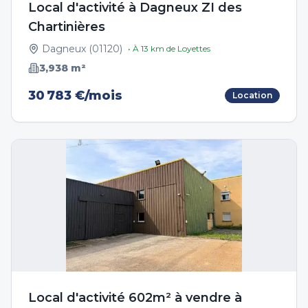
Local d'activité à Dagneux ZI des
Chartinières
Dagneux
(
01120
)
• À
13
km de
Loyettes
3,938
m²
30 783 €/mois
Location
Local d'activité 602m² à vendre à