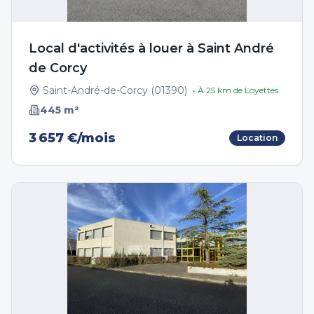
Local d'activités à louer à Saint André
de Corcy
Saint-André-de-Corcy
(
01390
)
• À
25
km de
Loyettes
445
m²
3 657 €/mois
Location