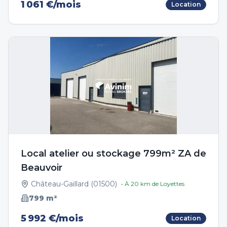
1 061 €/mois
Location
Local atelier ou stockage 799m² ZA de
Beauvoir
Château-Gaillard
(
01500
)
• À
20
km de
Loyettes
799
m²
5 992 €/mois
Location