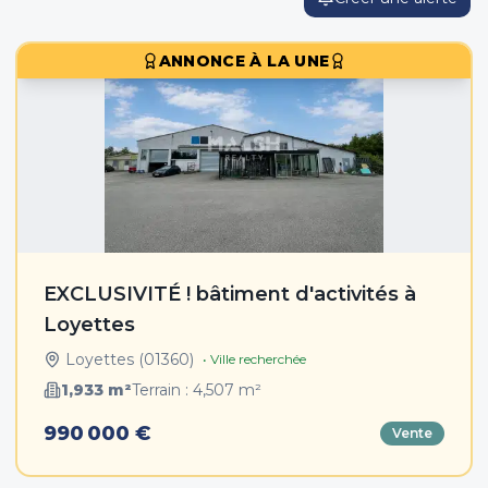
ANNONCE À LA UNE
EXCLUSIVITÉ ! bâtiment d'activités à
Loyettes
Loyettes
(
01360
)
• Ville recherchée
1,933
m²
Terrain :
4,507
m²
990 000 €
Vente