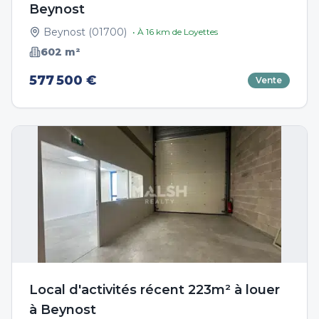
Beynost
Beynost
(
01700
)
• À
16
km de
Loyettes
602
m²
577 500 €
Vente
Local d'activités récent 223m² à louer
à Beynost