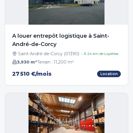
A louer entrepôt logistique à Saint-
André-de-Corcy
Saint-André-de-Corcy
(
01390
)
• À
24
km de
Loyettes
3,930
m²
Terrain :
11,200
m²
27 510 €/mois
Location