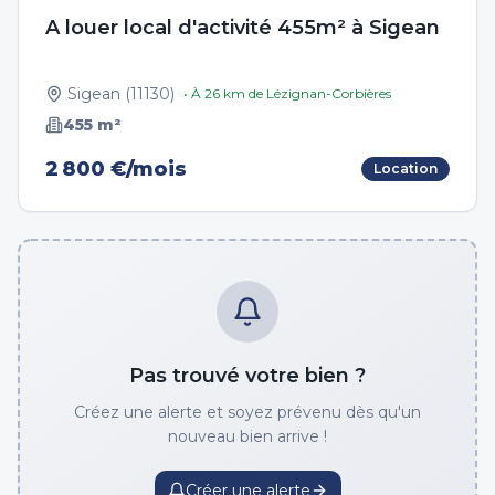
A louer local d'activité 455m² à Sigean
Sigean
(
11130
)
• À
26
km de
Lézignan-Corbières
455
m²
2 800 €/mois
Location
Pas trouvé votre bien ?
Créez une alerte et soyez prévenu dès qu'un
nouveau bien arrive !
Créer une alerte