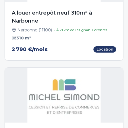
A louer entrepôt neuf 310m² à
Narbonne
Narbonne
(
11100
)
• À
21
km de
Lézignan-Corbières
310
m²
2 790 €/mois
Location