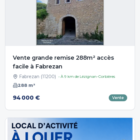
Vente grande remise 288m² accès
facile à Fabrezan
Fabrezan
(
11200
)
• À
9
km de
Lézignan-Corbières
288
m²
94 000 €
Vente