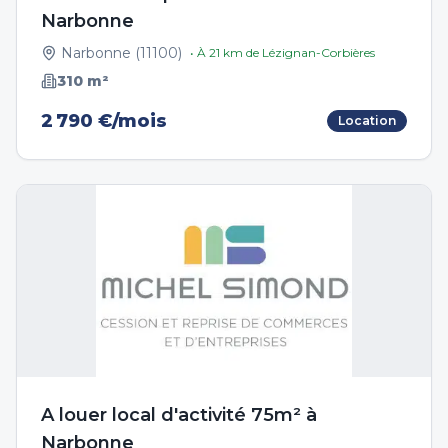
Narbonne
Narbonne
(
11100
)
• À
21
km de
Lézignan-Corbières
310
m²
2 790 €/mois
Location
A louer local d'activité 75m² à
Narbonne