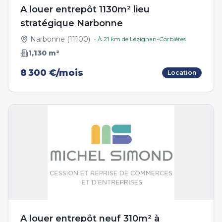
A louer entrepôt 1130m² lieu
stratégique Narbonne
Narbonne
(
11100
)
• À
21
km de
Lézignan-Corbières
1,130
m²
8 300 €/mois
Location
A louer entrepôt neuf 310m² à