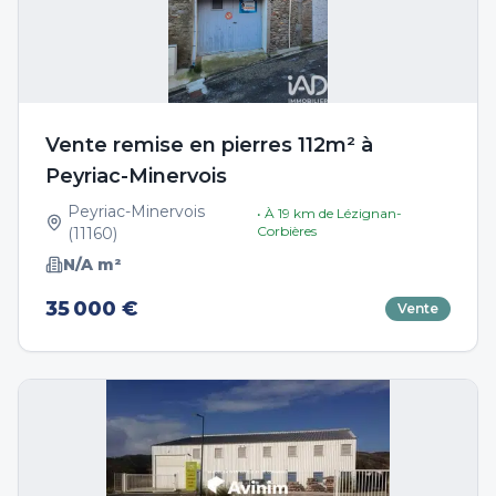
Vente remise en pierres 112m² à
Peyriac-Minervois
Peyriac-Minervois
• À
19
km de
Lézignan-
Corbières
(
11160
)
N/A
m²
35 000 €
Vente