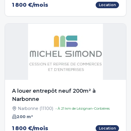
1 800 €/mois
Location
A louer entrepôt neuf 200m² à
Narbonne
Narbonne
(
11100
)
• À
21
km de
Lézignan-Corbières
200
m²
1 800 €/mois
Location