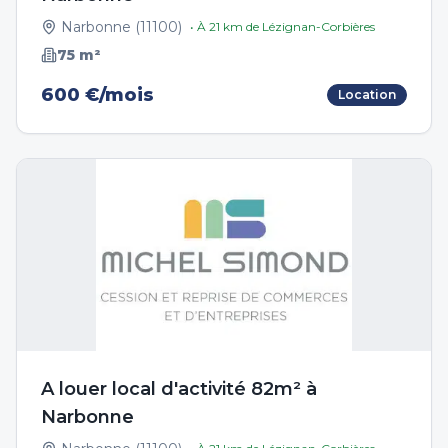
Narbonne
(
11100
)
• À
21
km de
Lézignan-Corbières
75
m²
600 €/mois
Location
A louer local d'activité 82m² à
Narbonne