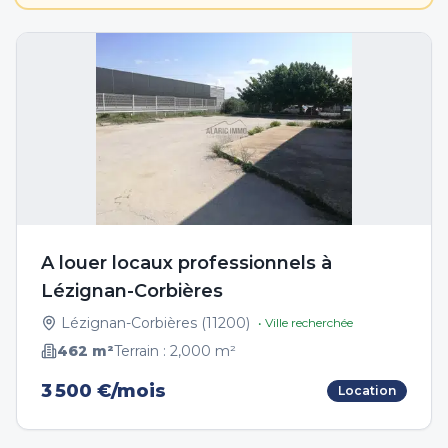
A louer locaux professionnels à
Lézignan-Corbières
Lézignan-Corbières
(
11200
)
• Ville recherchée
462
m²
Terrain :
2,000
m²
3 500 €/mois
Location