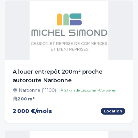
A louer entrepôt 200m² proche
autoroute Narbonne
Narbonne
(
11100
)
• À
21
km de
Lézignan-Corbières
200
m²
2 000 €/mois
Location