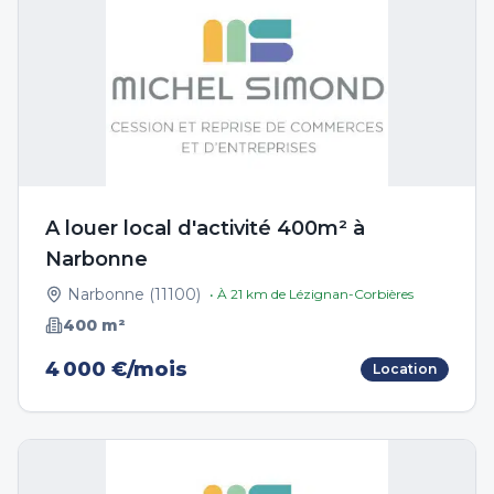
A louer local d'activité 400m² à
Narbonne
Narbonne
(
11100
)
• À
21
km de
Lézignan-Corbières
400
m²
4 000 €/mois
Location