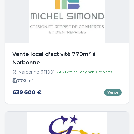
Vente local d'activité 770m² à
Narbonne
Narbonne
(
11100
)
• À
21
km de
Lézignan-Corbières
770
m²
639 600 €
Vente