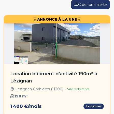
Créer une alerte
ANNONCE À LA UNE
Location bâtiment d'activité 190m² à
Lézignan
Lézignan-Corbières
(
11200
)
• Ville recherchée
190
m²
1 400 €/mois
Location