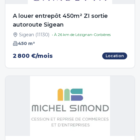
A louer entrepôt 450m² ZI sortie
autoroute Sigean
Sigean
(
11130
)
• À
26
km de
Lézignan-Corbières
450
m²
2 800 €/mois
Location