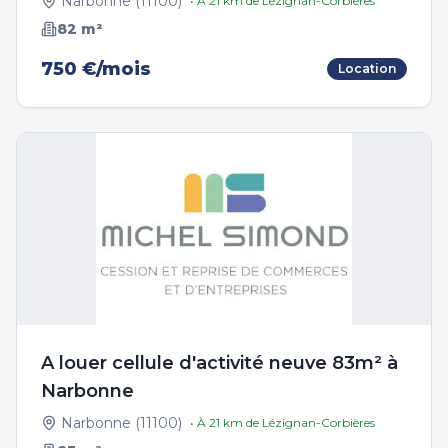
Narbonne
(
11100
)
• À
21
km de
Lézignan-Corbières
82
m²
750 €/mois
Location
A louer cellule d'activité neuve 83m² à
Narbonne
Narbonne
(
11100
)
• À
21
km de
Lézignan-Corbières