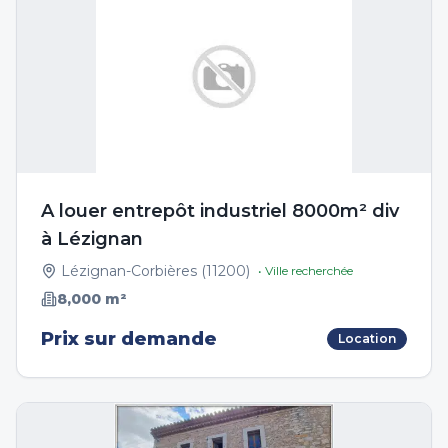
A louer entrepôt industriel 8000m² div
à Lézignan
Lézignan-Corbières
(
11200
)
• Ville recherchée
8,000
m²
Prix sur demande
Location