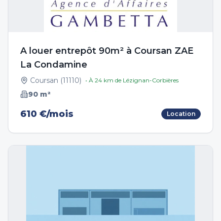
A louer entrepôt 90m² à Coursan ZAE
La Condamine
Coursan
(
11110
)
• À
24
km de
Lézignan-Corbières
90
m²
610 €/mois
Location