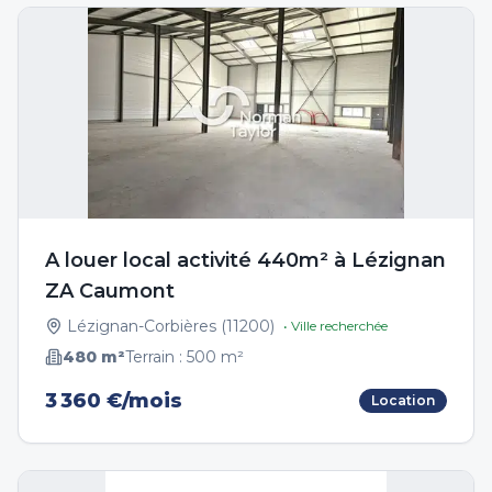
A louer local activité 440m² à Lézignan
ZA Caumont
Lézignan-Corbières
(
11200
)
• Ville recherchée
480
m²
Terrain :
500
m²
3 360 €/mois
Location