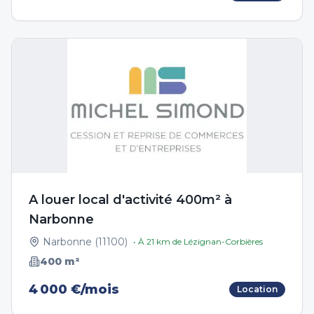
A louer local d'activité 400m² à
Narbonne
Narbonne
(
11100
)
• À
21
km de
Lézignan-Corbières
400
m²
4 000 €/mois
Location