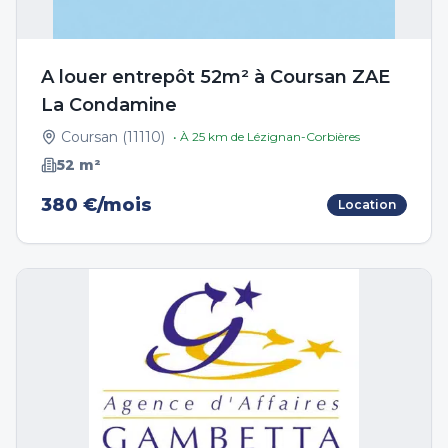
A louer entrepôt 52m² à Coursan ZAE
La Condamine
Coursan
(
11110
)
• À
25
km de
Lézignan-Corbières
52
m²
380 €/mois
Location