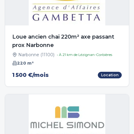
Loue ancien chai 220m² axe passant
prox Narbonne
Narbonne
(
11100
)
• À
21
km de
Lézignan-Corbières
220
m²
1 500 €/mois
Location