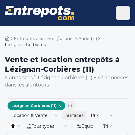
Entrepôts à acheter / à louer
Aude
(
11
)
Lézignan-Corbières
Vente et location entrepôts à
Lézignan-Corbières (11)
4
annonce
s
à Lézignan-Corbières (11)
+
47
annonce
s
dans les alentours
Lézignan-Corbières (11)
Location & Vente
Surfaces
Prix
Tous types
Équip.
Tri