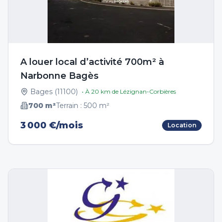
A louer local d’activité 700m² à
Narbonne Bagès
Bages
(
11100
)
• À
20
km de
Lézignan-Corbières
700
m²
Terrain :
500
m²
3 000 €/mois
Location