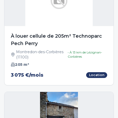
À louer cellule de 205m² Technoparc
Pech Perry
Montredon-des-Corbières
• À
13
km de
Lézignan-
Corbières
(
11100
)
205
m²
3 075 €/mois
Location