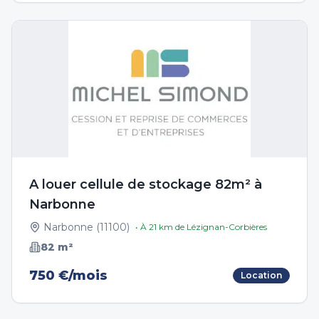
A louer cellule de stockage 82m² à
Narbonne
Narbonne
(
11100
)
• À
21
km de
Lézignan-Corbières
82
m²
750 €/mois
Location