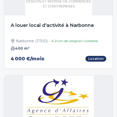
A louer local d'activité à Narbonne
Narbonne
(
11100
)
• À
21
km de
Lézignan-Corbières
400
m²
4 000 €/mois
Location