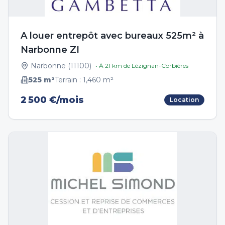
A louer entrepôt avec bureaux 525m² à
Narbonne ZI
Narbonne
(
11100
)
• À
21
km de
Lézignan-Corbières
525
m²
Terrain :
1,460
m²
2 500 €/mois
Location