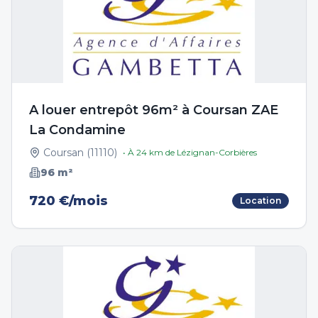
A louer entrepôt 96m² à Coursan ZAE
La Condamine
Coursan
(
11110
)
• À
24
km de
Lézignan-Corbières
96
m²
720 €/mois
Location