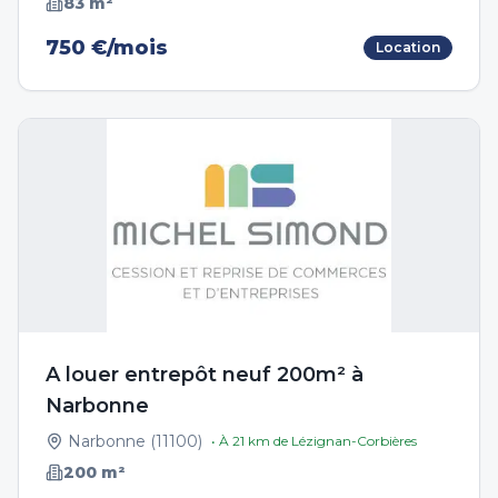
83
m²
750 €/mois
Location
A louer entrepôt neuf 200m² à
Narbonne
Narbonne
(
11100
)
• À
21
km de
Lézignan-Corbières
200
m²