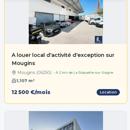
A louer local d'activité d'exception sur
Mougins
Mougins
(
06250
)
• À
2
km de
La Roquette-sur-Siagne
1,107
m²
12 500 €/mois
Location