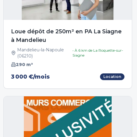
Loue dépôt de 250m² en PA La Siagne
à Mandelieu
Mandelieu-la-Napoule
• À
6
km de
La Roquette-sur-
Siagne
(
06210
)
290
m²
3 000 €/mois
Location