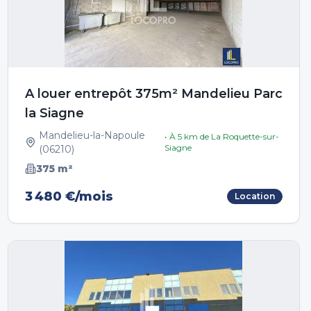
A louer entrepôt 375m² Mandelieu Parc
la Siagne
Mandelieu-la-Napoule
• À
5
km de
La Roquette-sur-
Siagne
(
06210
)
375
m²
3 480 €/mois
Location