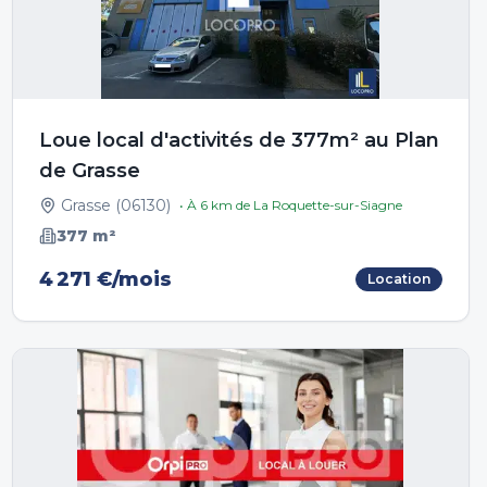
Loue local d'activités de 377m² au Plan
de Grasse
Grasse
(
06130
)
• À
6
km de
La Roquette-sur-Siagne
377
m²
4 271 €/mois
Location