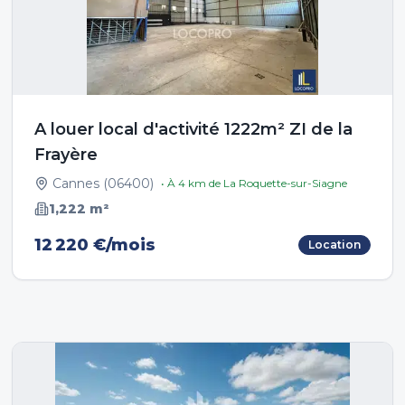
A louer local d'activité 1222m² ZI de la
Frayère
Cannes
(
06400
)
• À
4
km de
La Roquette-sur-Siagne
1,222
m²
12 220 €/mois
Location