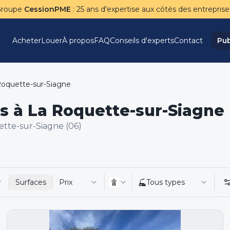
Groupe
CessionPME
: 25 ans d'expertise aux côtés des entreprise
Acheter
Louer
À propos
FAQ
Conseils d'experts
Contact
Pub
Roquette-sur-Siagne
s à La Roquette-sur-Siagne 
tte-sur-Siagne (06)
Surfaces
Prix
Tous types