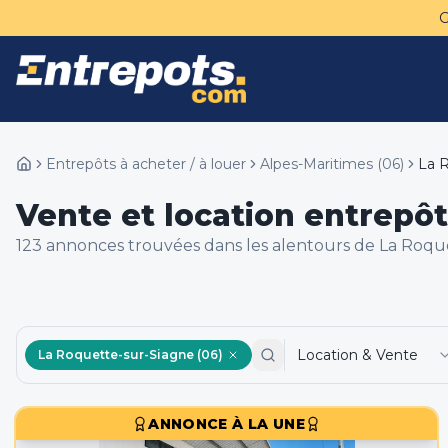
Entrepôts à acheter / à louer
Alpes-Maritimes
(
06
)
La 
Vente et location entrepôt
123
annonce
s
trouvée
s
dans les alentours de
La Roque
Location & Vente
La Roquette-sur-Siagne (06)
ANNONCE À LA UNE