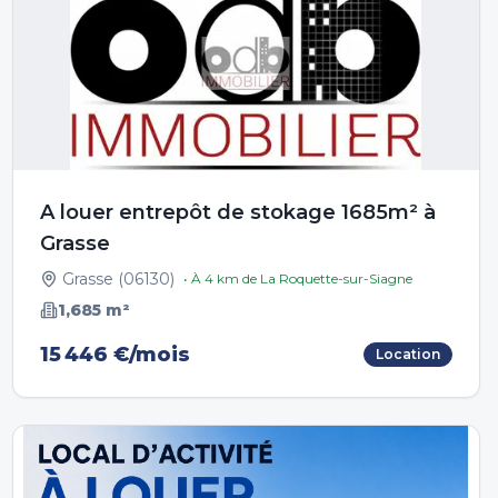
A louer entrepôt de stokage 1685m² à
Grasse
Grasse
(
06130
)
• À
4
km de
La Roquette-sur-Siagne
1,685
m²
15 446 €/mois
Location