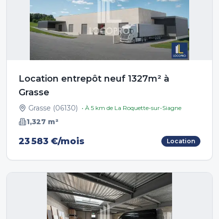
Location entrepôt neuf 1327m² à
Grasse
Grasse
(
06130
)
• À
5
km de
La Roquette-sur-Siagne
1,327
m²
23 583 €/mois
Location