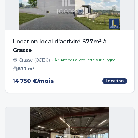
Location local d'activité 677m² à
Grasse
Grasse
(
06130
)
• À
5
km de
La Roquette-sur-Siagne
677
m²
14 750 €/mois
Location