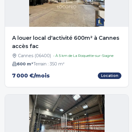
A louer local d'activité 600m² à Cannes
accès fac
Cannes
(
06400
)
• À
5
km de
La Roquette-sur-Siagne
600
m²
Terrain :
350
m²
7 000 €/mois
Location