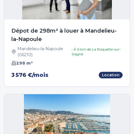
Dépot de 298m² à louer à Mandelieu-
la-Napoule
Mandelieu-la-Napoule
• À
6
km de
La Roquette-sur-
Siagne
(
06210
)
298
m²
3 576 €/mois
Location