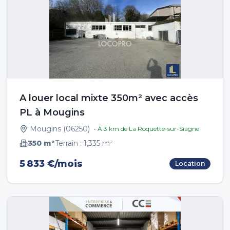
A louer local mixte 350m² avec accès
PL à Mougins
Mougins
(
06250
)
• À
3
km de
La Roquette-sur-Siagne
350
m²
Terrain :
1,335
m²
5 833 €/mois
Location