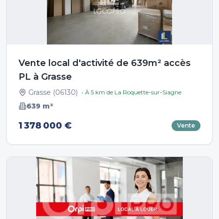
Vente local d'activité de 639m² accès
PL à Grasse
Grasse
(
06130
)
• À
5
km de
La Roquette-sur-Siagne
639
m²
1 378 000 €
Vente