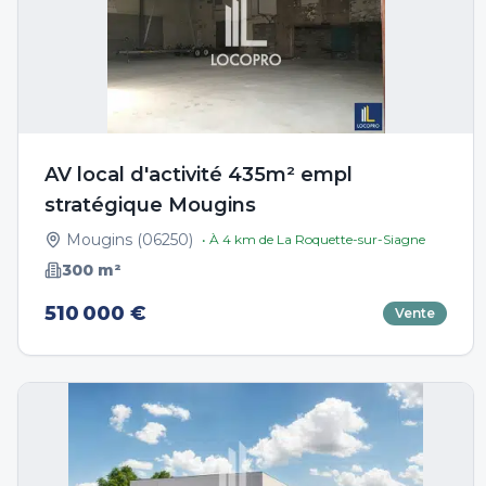
AV local d'activité 435m² empl
stratégique Mougins
Mougins
(
06250
)
• À
4
km de
La Roquette-sur-Siagne
300
m²
510 000 €
Vente