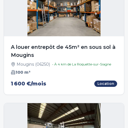
A louer entrepôt de 45m² en sous sol à
Mougins
Mougins
(
06250
)
• À
4
km de
La Roquette-sur-Siagne
100
m²
1 600 €/mois
Location