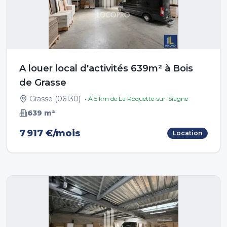
A louer local d'activités 639m² à Bois
de Grasse
Grasse
(
06130
)
• À
5
km de
La Roquette-sur-Siagne
639
m²
7 917 €/mois
Location