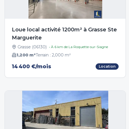
Loue local activité 1200m² à Grasse Ste
Marguerite
Grasse
(
06130
)
• À
6
km de
La Roquette-sur-Siagne
1,200
m²
Terrain :
2,000
m²
14 400 €/mois
Location