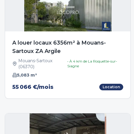
A louer locaux 6356m² à Mouans-
Sartoux ZA Argile
Mouans-Sartoux
• À
4
km de
La Roquette-sur-
Siagne
(
06370
)
5,083
m²
55 066 €/mois
Location