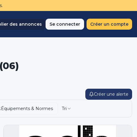
s.
lier des annonces
Se connecter
Créer un compte
(06)
Créer une alerte
Équipements & Normes
Tri