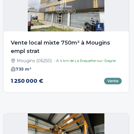
Vente local mixte 750m² à Mougins
empl strat
Mougins
(
06250
)
• À
4
km de
La Roquette-sur-Siagne
735
m²
1 250 000 €
Vente