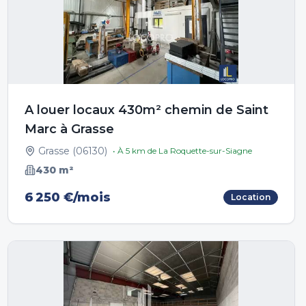
A louer locaux 430m² chemin de Saint
Marc à Grasse
Grasse
(
06130
)
• À
5
km de
La Roquette-sur-Siagne
430
m²
6 250 €/mois
Location