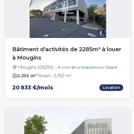
Bâtiment d'activités de 2285m² à louer
à Mougins
Mougins
(
06250
)
• À
4
km de
La Roquette-sur-Siagne
2,352
m²
Terrain :
2,182
m²
20 833 €/mois
Location