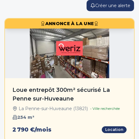
Créer une alerte
ANNONCE À LA UNE
Loue entrepôt 300m² sécurisé La
Penne sur-Huveaune
La Penne-sur-Huveaune
(
13821
)
• Ville recherchée
254
m²
2 790 €/mois
Location