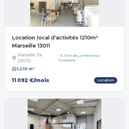
Location local d'activités 1210m²
Marseille 13011
Marseille 11e
• À
3
km de
La Penne-sur-
Huveaune
(
13011
)
1,210
m²
11 092 €/mois
Location