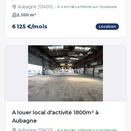
Aubagne
(
13400
)
• À
4
km de
La Penne-sur-Huveaune
2,100
m²
6 125 €/mois
Location
A louer local d'activité 1800m² à
Aubagne
Aubagne
(
13400
)
• À
4
km de
La Penne-sur-Huveaune