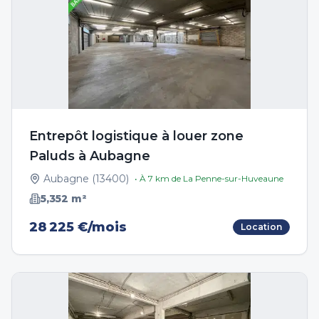
Entrepôt logistique à louer zone
Paluds à Aubagne
Aubagne
(
13400
)
• À
7
km de
La Penne-sur-Huveaune
5,352
m²
28 225 €/mois
Location