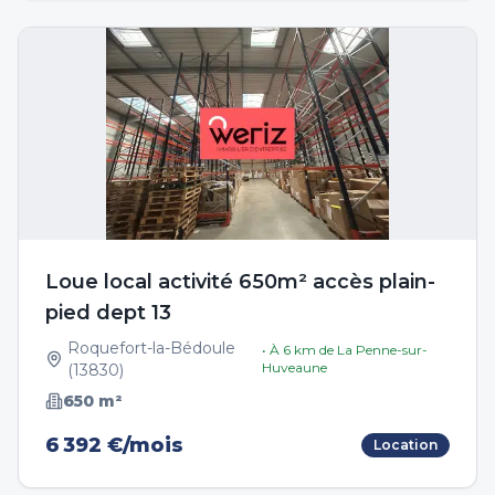
Loue local activité 650m² accès plain-
pied dept 13
Roquefort-la-Bédoule
• À
6
km de
La Penne-sur-
Huveaune
(
13830
)
650
m²
6 392 €/mois
Location