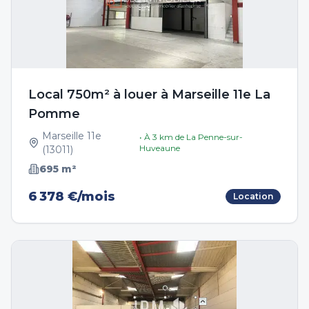
Local 750m² à louer à Marseille 11e La
Pomme
Marseille 11e
• À
3
km de
La Penne-sur-
Huveaune
(
13011
)
695
m²
6 378 €/mois
Location