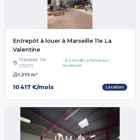
Entrepôt à louer à Marseille 11e La
Valentine
Marseille 11e
• À
4
km de
La Penne-sur-
Huveaune
(
13011
)
1,375
m²
10 417 €/mois
Location