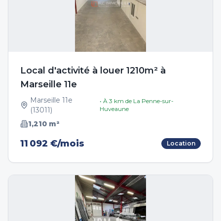
Local d'activité à louer 1210m² à
Marseille 11e
Marseille 11e
• À
3
km de
La Penne-sur-
Huveaune
(
13011
)
1,210
m²
11 092 €/mois
Location