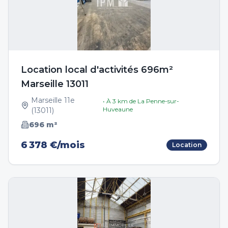
Location local d'activités 696m²
Marseille 13011
Marseille 11e
• À
3
km de
La Penne-sur-
Huveaune
(
13011
)
696
m²
6 378 €/mois
Location