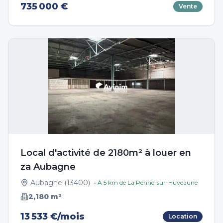
735 000 €
Vente
Local d'activité de 2180m² à louer en
za Aubagne
Aubagne
(
13400
)
• À
5
km de
La Penne-sur-Huveaune
2,180
m²
13 533 €/mois
Location