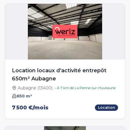
Location locaux d'activité entrepôt
650m² Aubagne
Aubagne
(
13400
)
• À
7
km de
La Penne-sur-Huveaune
650
m²
7 500 €/mois
Location