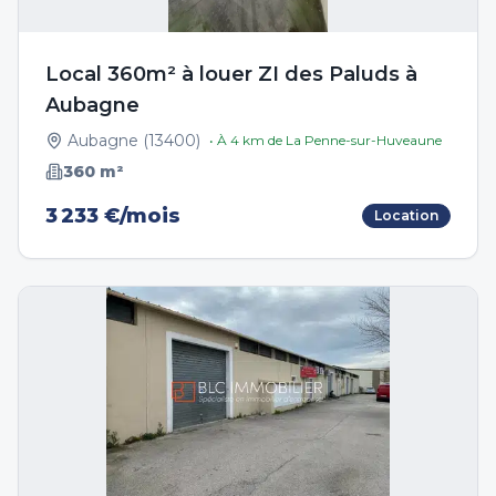
Local 360m² à louer ZI des Paluds à
Aubagne
Aubagne
(
13400
)
• À
4
km de
La Penne-sur-Huveaune
360
m²
3 233 €/mois
Location