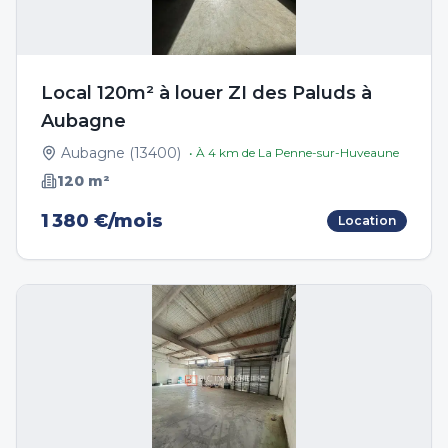
Local 120m² à louer ZI des Paluds à
Aubagne
Aubagne
(
13400
)
• À
4
km de
La Penne-sur-Huveaune
120
m²
1 380 €/mois
Location