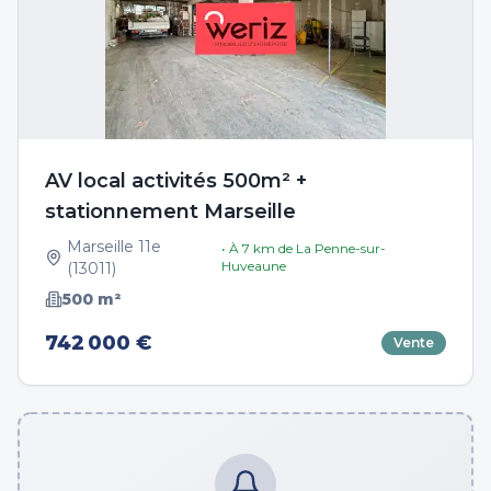
AV local activités 500m² +
stationnement Marseille
Marseille 11e
• À
7
km de
La Penne-sur-
Huveaune
(
13011
)
500
m²
742 000 €
Vente