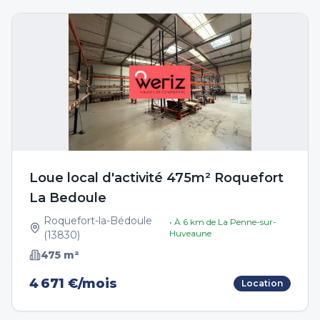
Loue local d'activité 475m² Roquefort
La Bedoule
Roquefort-la-Bédoule
• À
6
km de
La Penne-sur-
Huveaune
(
13830
)
475
m²
4 671 €/mois
Location