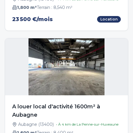
1,800
m²
Terrain :
8,540
m²
23 500 €/mois
Location
A louer local d'activité 1600m² à
Aubagne
Aubagne
(
13400
)
• À
4
km de
La Penne-sur-Huveaune
1,600
m²
Terrain :
8,400
m²