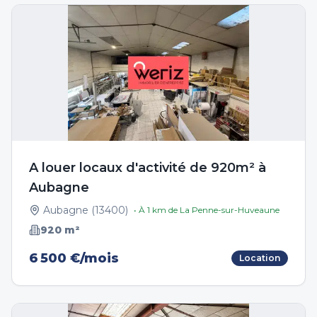
A louer locaux d'activité de 920m² à
Aubagne
Aubagne
(
13400
)
• À
1
km de
La Penne-sur-Huveaune
920
m²
6 500 €/mois
Location