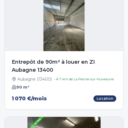
Entrepôt de 90m² à louer en ZI
Aubagne 13400
Aubagne
(
13400
)
• À
7
km de
La Penne-sur-Huveaune
90
m²
1 070 €/mois
Location