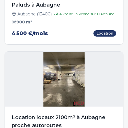
Paluds à Aubagne
Aubagne
(
13400
)
• À
4
km de
La Penne-sur-Huveaune
900
m²
4 500 €/mois
Location
Location locaux 2100m² à Aubagne
proche autoroutes