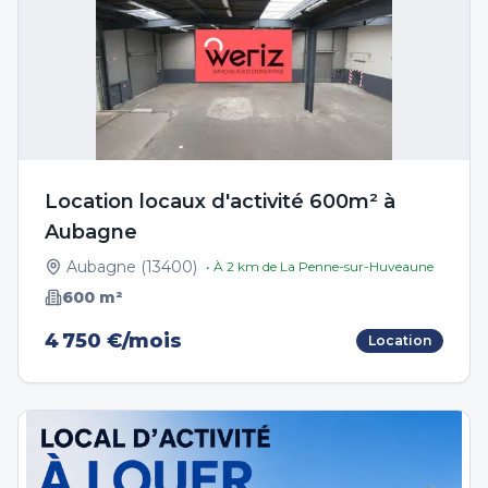
Location locaux d'activité 600m² à
Aubagne
Aubagne
(
13400
)
• À
2
km de
La Penne-sur-Huveaune
600
m²
4 750 €/mois
Location