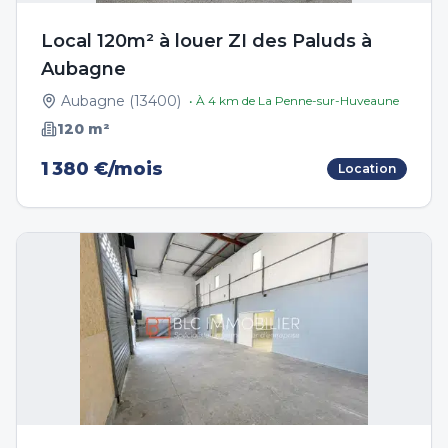
Local 120m² à louer ZI des Paluds à
Aubagne
Aubagne
(
13400
)
• À
4
km de
La Penne-sur-Huveaune
120
m²
1 380 €/mois
Location