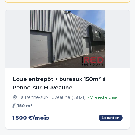
Loue entrepôt + bureaux 150m² à
Penne-sur-Huveaune
La Penne-sur-Huveaune
(
13821
)
• Ville recherchée
150
m²
1 500 €/mois
Location