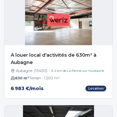
A louer local d'activités de 630m² à
Aubagne
Aubagne
(
13400
)
• À
2
km de
La Penne-sur-Huveaune
630
m²
Terrain :
1,500
m²
6 983 €/mois
Location