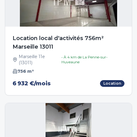
Location local d'activités 756m²
Marseille 13011
Marseille 11e
• À
4
km de
La Penne-sur-
Huveaune
(
13011
)
756
m²
6 932 €/mois
Location