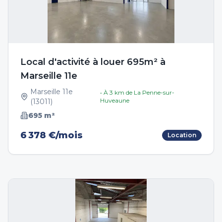
Local d'activité à louer 695m² à
Marseille 11e
Marseille 11e
• À
3
km de
La Penne-sur-
Huveaune
(
13011
)
695
m²
6 378 €/mois
Location