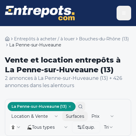
Entrepôts à acheter / à louer
Bouches-du-Rhône
(
13
)
La Penne-sur-Huveaune
Vente et location entrepôts à
La Penne-sur-Huveaune (13)
2
annonce
s
à La Penne-sur-Huveaune (13)
+
426
annonce
s
dans les alentours
La Penne-sur-Huveaune (13)
Location & Vente
Surfaces
Prix
Tous types
Équip.
Tri