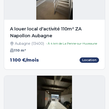
A louer local d'activité 110m² ZA
Napollon Aubagne
Aubagne
(
13400
)
• À
4
km de
La Penne-sur-Huveaune
110
m²
1 100 €/mois
Location