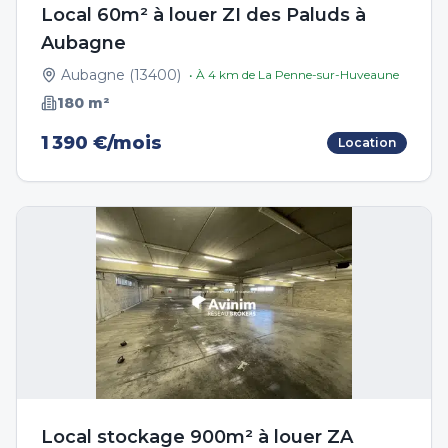
Local 60m² à louer ZI des Paluds à
Aubagne
Aubagne
(
13400
)
• À
4
km de
La Penne-sur-Huveaune
180
m²
1 390 €/mois
Location
Local stockage 900m² à louer ZA