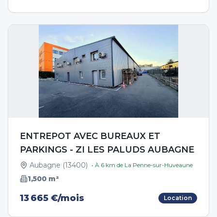
ENTREPOT AVEC BUREAUX ET
PARKINGS - ZI LES PALUDS AUBAGNE
Aubagne
(
13400
)
• À
6
km de
La Penne-sur-Huveaune
1,500
m²
13 665 €/mois
Location