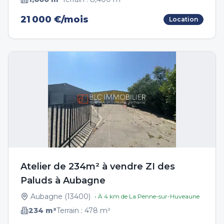
21 000 €/mois
Location
Atelier de 234m² à vendre ZI des
Paluds à Aubagne
Aubagne
(
13400
)
• À
4
km de
La Penne-sur-Huveaune
234
m²
Terrain :
478
m²