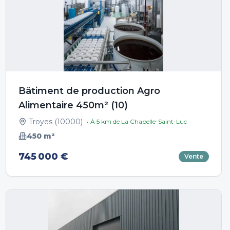
Bâtiment de production Agro
Alimentaire 450m² (10)
Troyes
(
10000
)
• À
5
km de
La Chapelle-Saint-Luc
450
m²
745 000 €
Vente