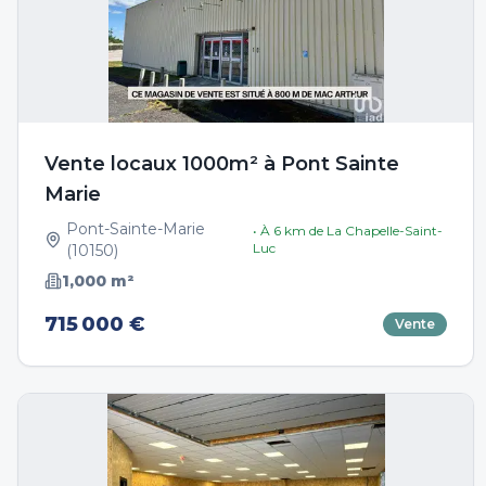
Vente locaux 1000m² à Pont Sainte
Marie
Pont-Sainte-Marie
• À
6
km de
La Chapelle-Saint-
Luc
(
10150
)
1,000
m²
715 000 €
Vente