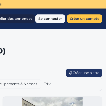
s.
lier des annonces
Se connecter
Créer un compte
0)
Créer une alerte
quipements & Normes
Tri