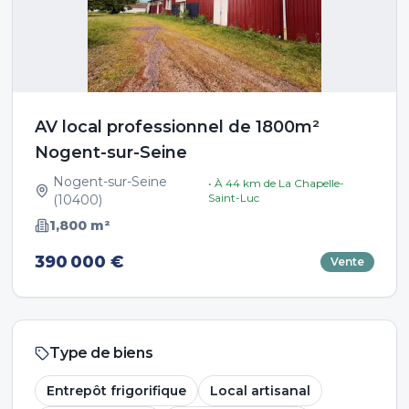
AV local professionnel de 1800m²
Nogent-sur-Seine
Nogent-sur-Seine
• À
44
km de
La Chapelle-
Saint-Luc
(
10400
)
1,800
m²
390 000 €
Vente
Type de biens
Entrepôt frigorifique
Local artisanal