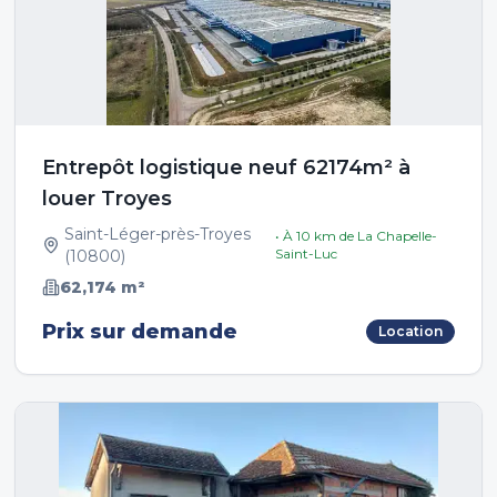
Entrepôt logistique neuf 62174m² à
louer Troyes
Saint-Léger-près-Troyes
• À
10
km de
La Chapelle-
Saint-Luc
(
10800
)
62,174
m²
Prix sur demande
Location