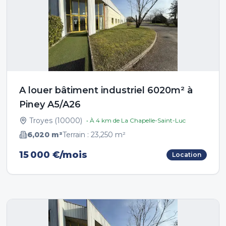
A louer bâtiment industriel 6020m² à
Piney A5/A26
Troyes
(
10000
)
• À
4
km de
La Chapelle-Saint-Luc
6,020
m²
Terrain :
23,250
m²
15 000 €/mois
Location