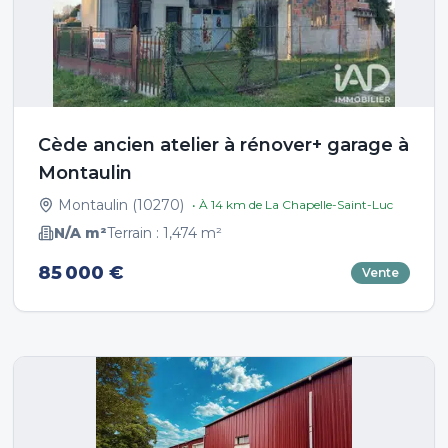
Cède ancien atelier à rénover+ garage à
Montaulin
Montaulin
(
10270
)
• À
14
km de
La Chapelle-Saint-Luc
N/A
m²
Terrain :
1,474
m²
85 000 €
Vente