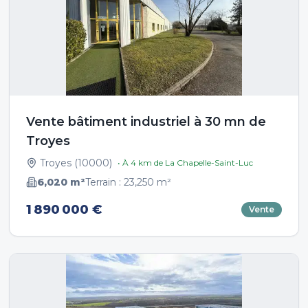
Vente bâtiment industriel à 30 mn de
Troyes
Troyes
(
10000
)
• À
4
km de
La Chapelle-Saint-Luc
6,020
m²
Terrain :
23,250
m²
1 890 000 €
Vente