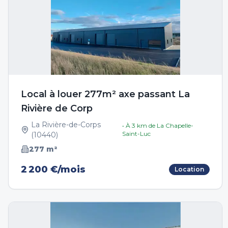
Local à louer 277m² axe passant La
Rivière de Corp
La Rivière-de-Corps
• À
3
km de
La Chapelle-
Saint-Luc
(
10440
)
277
m²
2 200 €/mois
Location