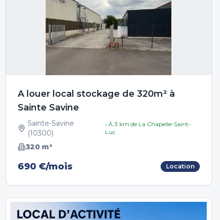
A louer local stockage de 320m² à
Sainte Savine
Sainte-Savine
• À
3
km de
La Chapelle-Saint-
Luc
(
10300
)
320
m²
690 €/mois
Location