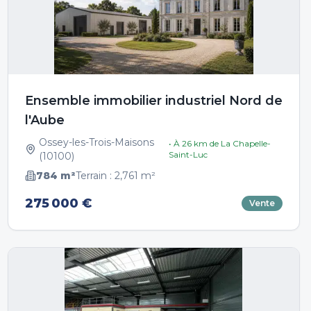
Ensemble immobilier industriel Nord de
l'Aube
Ossey-les-Trois-Maisons
• À
26
km de
La Chapelle-
Saint-Luc
(
10100
)
784
m²
Terrain :
2,761
m²
275 000 €
Vente