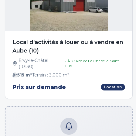
Local d'activités à louer ou à vendre en
Aube (10)
Ervy-le-Châtel
• À
33
km de
La Chapelle-Saint-
Luc
(
10130
)
515
m²
Terrain :
3,000
m²
Prix sur demande
Location