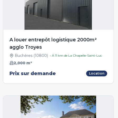
A louer entrepôt logistique 2000m²
agglo Troyes
Buchères
(
10800
)
• À
11
km de
La Chapelle-Saint-Luc
2,000
m²
Prix sur demande
Location