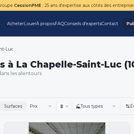
Groupe
CessionPME
: 25 ans d'expertise aux côtés des entreprise
Acheter
Louer
À propos
FAQ
Conseils d'experts
Contact
Pub
int-Luc
s à La Chapelle-Saint-Luc (1
ans les alentours
Surfaces
Prix
Tous types
É