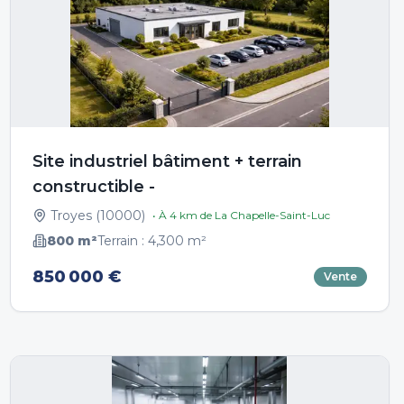
Site industriel bâtiment + terrain
constructible -
Troyes
(
10000
)
• À
4
km de
La Chapelle-Saint-Luc
800
m²
Terrain :
4,300
m²
850 000 €
Vente