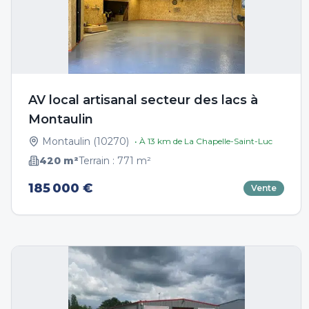
AV local artisanal secteur des lacs à
Montaulin
Montaulin
(
10270
)
• À
13
km de
La Chapelle-Saint-Luc
420
m²
Terrain :
771
m²
185 000 €
Vente