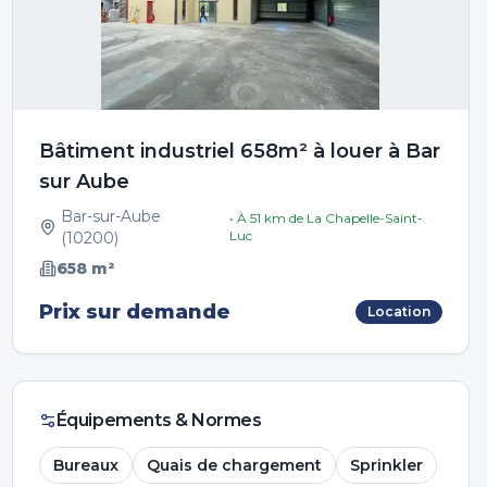
Bâtiment industriel 658m² à louer à Bar
sur Aube
Bar-sur-Aube
• À
51
km de
La Chapelle-Saint-
Luc
(
10200
)
658
m²
Prix sur demande
Location
Équipements & Normes
Bureaux
Quais de chargement
Sprinkler