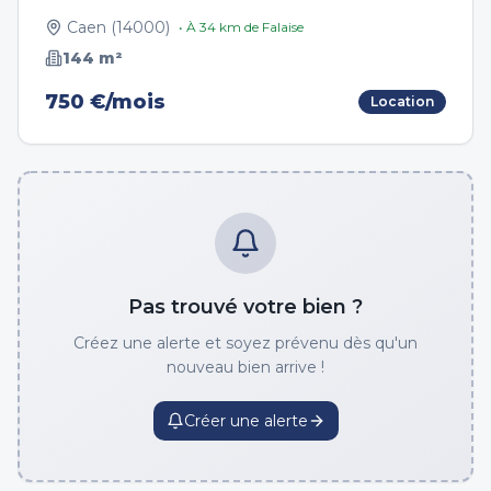
Caen
(
14000
)
• À
34
km de
Falaise
144
m²
750 €/mois
Location
Pas trouvé votre bien ?
Créez une alerte et soyez prévenu dès qu'un
nouveau bien arrive !
Créer une alerte