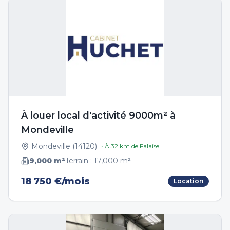
À louer local d'activité 9000m² à
Mondeville
Mondeville
(
14120
)
• À
32
km de
Falaise
9,000
m²
Terrain :
17,000
m²
18 750 €/mois
Location