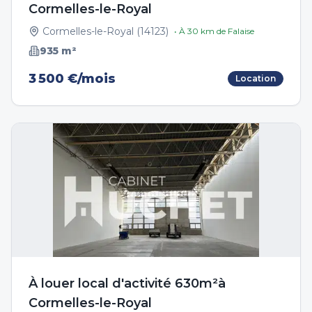
Cormelles-le-Royal
Cormelles-le-Royal
(
14123
)
• À
30
km de
Falaise
935
m²
3 500 €/mois
Location
À louer local d'activité 630m²à
Cormelles-le-Royal