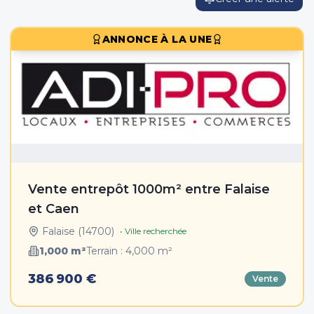
ANNONCE À LA UNE
Vente entrepôt 1000m² entre Falaise
et Caen
Falaise
(
14700
)
• Ville recherchée
1,000
m²
Terrain :
4,000
m²
386 900 €
Vente