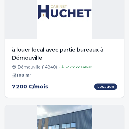
à louer local avec partie bureaux à
Démouville
Démouville
(
14840
)
• À
32
km de
Falaise
108
m²
7 200 €/mois
Location