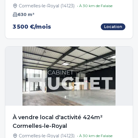
Cormelles-le-Royal
(
14123
)
• À
30
km de
Falaise
630
m²
3 500 €/mois
Location
À vendre local d'activité 424m²
Cormelles-le-Royal
Cormelles-le-Royal
(
14123
)
• À
30
km de
Falaise