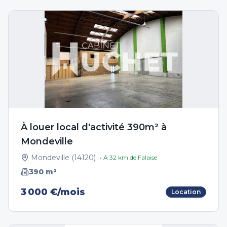
À louer local d'activité 390m² à
Mondeville
Mondeville
(
14120
)
• À
32
km de
Falaise
390
m²
3 000 €/mois
Location