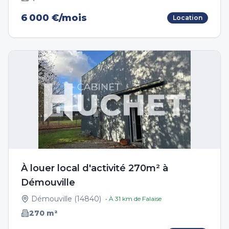
6 000 €/mois
Location
À louer local d'activité 270m² à
Démouville
Démouville
(
14840
)
• À
31
km de
Falaise
270
m²