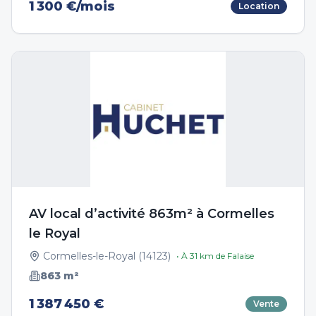
1 300 €/mois
Location
AV local d’activité 863m² à Cormelles
le Royal
Cormelles-le-Royal
(
14123
)
• À
31
km de
Falaise
863
m²
1 387 450 €
Vente