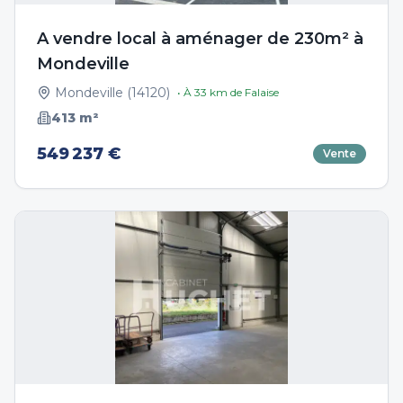
A vendre local à aménager de 230m² à
Mondeville
Mondeville
(
14120
)
• À
33
km de
Falaise
413
m²
549 237 €
Vente