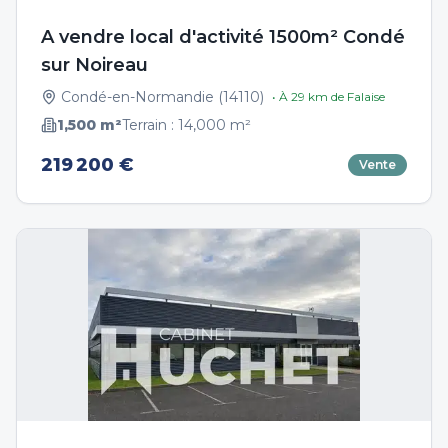
A vendre local d'activité 1500m² Condé
sur Noireau
Condé-en-Normandie
(
14110
)
• À
29
km de
Falaise
1,500
m²
Terrain :
14,000
m²
219 200 €
Vente