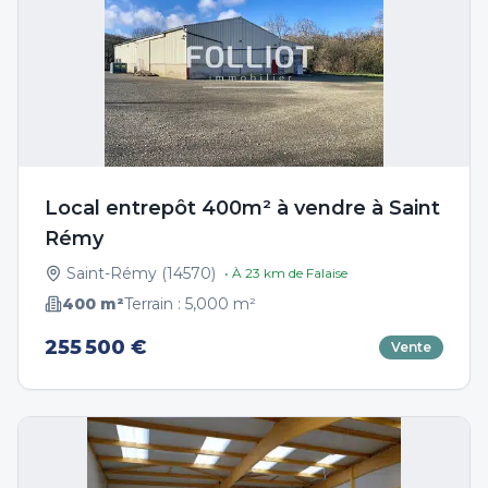
Local entrepôt 400m² à vendre à Saint
Rémy
Saint-Rémy
(
14570
)
• À
23
km de
Falaise
400
m²
Terrain :
5,000
m²
255 500 €
Vente