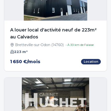
A louer local d'activité neuf de 223m²
au Calvados
Bretteville-sur-Odon
(
14760
)
• À
33
km de
Falaise
223
m²
1 650 €/mois
Location