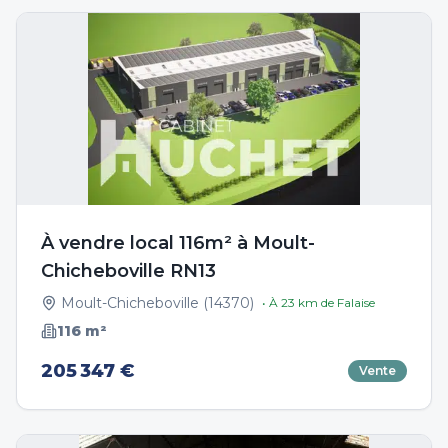
À vendre local 116m² à Moult-
Chicheboville RN13
Moult-Chicheboville
(
14370
)
• À
23
km de
Falaise
116
m²
205 347 €
Vente