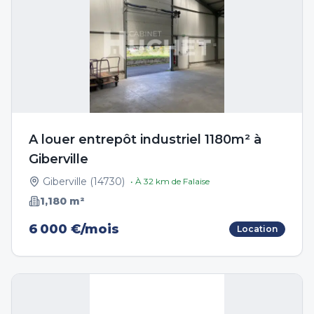
A louer entrepôt industriel 1180m² à
Giberville
Giberville
(
14730
)
• À
32
km de
Falaise
1,180
m²
6 000 €/mois
Location