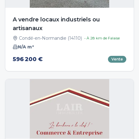
A vendre locaux industriels ou
artisanaux
Condé-en-Normandie
(
14110
)
• À
28
km de
Falaise
N/A
m²
596 200 €
Vente