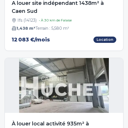
A louer site indépendant 1438m² à
Caen Sud
Ifs
(
14123
)
• À
30
km de
Falaise
1,438
m²
Terrain :
5,580
m²
12 083 €/mois
Location
À louer local activité 935m² à