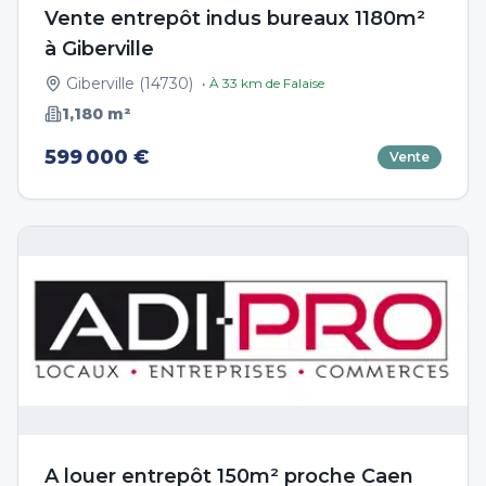
Vente entrepôt indus bureaux 1180m²
à Giberville
Giberville
(
14730
)
• À
33
km de
Falaise
1,180
m²
599 000 €
Vente
A louer entrepôt 150m² proche Caen