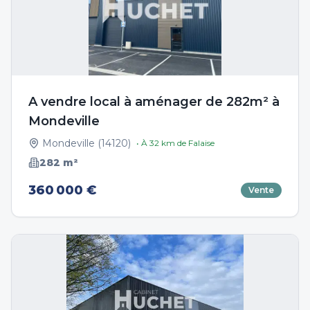
A vendre local à aménager de 282m² à
Mondeville
Mondeville
(
14120
)
• À
32
km de
Falaise
282
m²
360 000 €
Vente