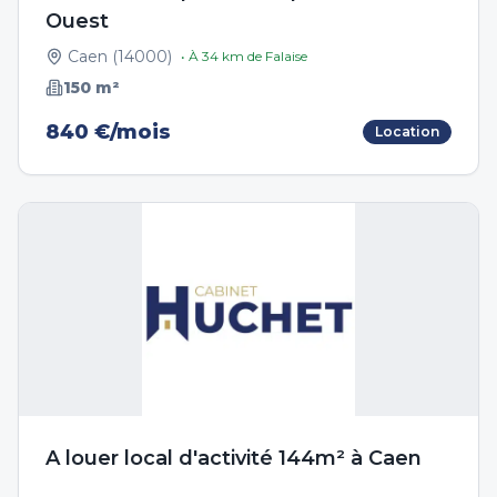
Ouest
Caen
(
14000
)
• À
34
km de
Falaise
150
m²
840 €/mois
Location
A louer local d'activité 144m² à Caen