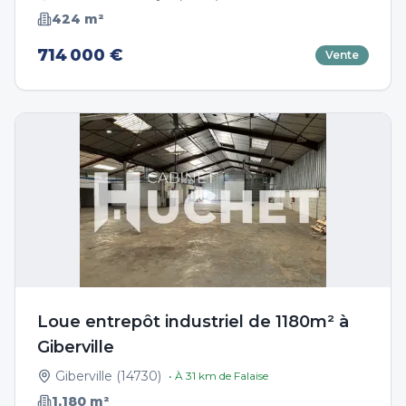
424
m²
714 000 €
Vente
Loue entrepôt industriel de 1180m² à
Giberville
Giberville
(
14730
)
• À
31
km de
Falaise
1,180
m²