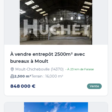
À vendre entrepôt 2500m² avec
bureaux à Moult
Moult-Chicheboville
(
14370
)
• À
23
km de
Falaise
2,500
m²
Terrain :
16,000
m²
848 000 €
Vente