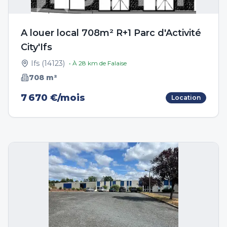
A louer local 708m² R+1 Parc d'Activité
City'Ifs
Ifs
(
14123
)
• À
28
km de
Falaise
708
m²
7 670 €/mois
Location