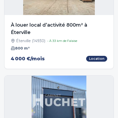
À louer local d’activité 800m² à
Éterville
Éterville
(
14930
)
• À
33
km de
Falaise
800
m²
4 000 €/mois
Location