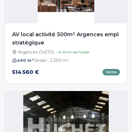
AV local activité 500m² Argences empl
stratégique
Argences
(
14370
)
• À
25
km de
Falaise
490
m²
Terrain :
2,200
m²
514 560 €
Vente