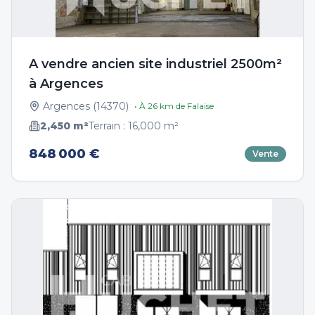
A vendre ancien site industriel 2500m²
à Argences
Argences
(
14370
)
• À
26
km de
Falaise
2,450
m²
Terrain :
16,000
m²
848 000 €
Vente