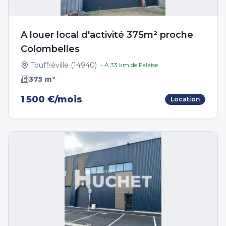
A louer local d'activité 375m² proche
Colombelles
Touffréville
(
14940
)
• À
33
km de
Falaise
375
m²
1 500 €/mois
Location