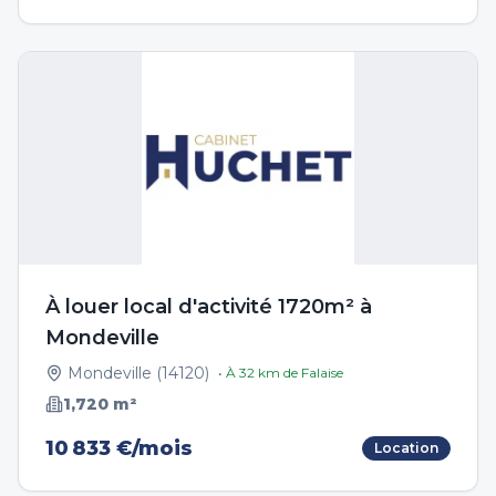
À louer local d'activité 1720m² à
Mondeville
Mondeville
(
14120
)
• À
32
km de
Falaise
1,720
m²
10 833 €/mois
Location