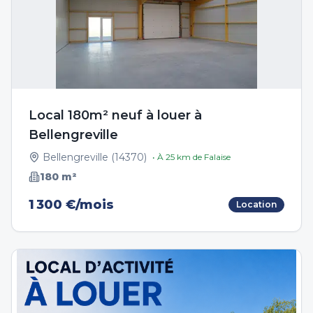
Local 180m² neuf à louer à
Bellengreville
Bellengreville
(
14370
)
• À
25
km de
Falaise
180
m²
1 300 €/mois
Location