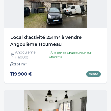
Local d'activité 251m² à vendre
Angoulème Houmeau
Angoulême
• À
18
km de
Châteauneuf-sur-
Charente
(
16000
)
251
m²
119 900 €
Vente