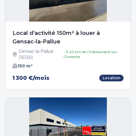
Local d'activité 150m² à louer à
Gensac-la-Pallue
Gensac-la-Pallue
• À
20
km de
Châteauneuf-sur-
Charente
(
16130
)
150
m²
1 300 €/mois
Location