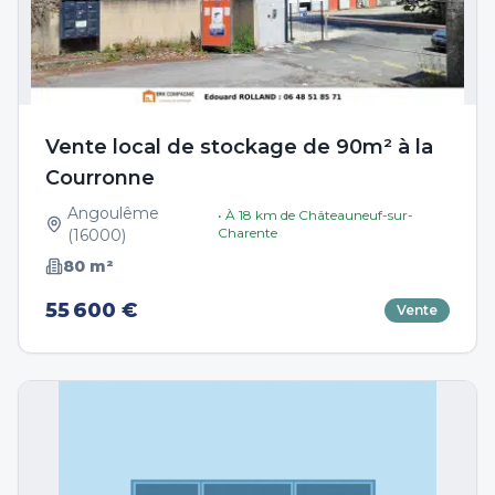
Vente local de stockage de 90m² à la
Courronne
Angoulême
• À
18
km de
Châteauneuf-sur-
Charente
(
16000
)
80
m²
55 600 €
Vente