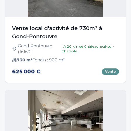
Vente local d'activité de 730m² à
Gond-Pontouvre
Gond-Pontouvre
• À
20
km de
Châteauneuf-sur-
Charente
(
16160
)
730
m²
Terrain :
900
m²
625 000 €
Vente