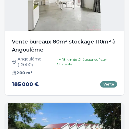
Vente bureaux 80m² stockage 110m² à
Angoulème
Angoulême
• À
18
km de
Châteauneuf-sur-
Charente
(
16000
)
200
m²
185 000 €
Vente