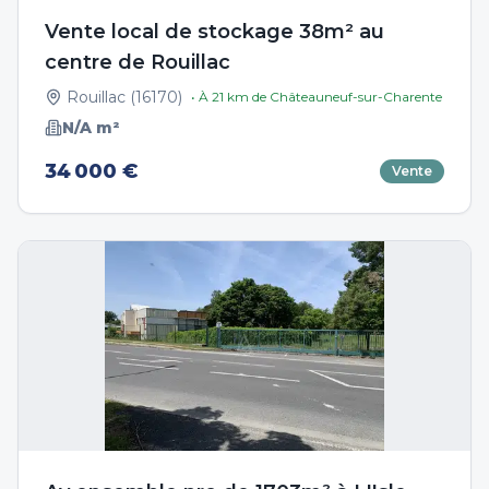
Vente local de stockage 38m² au
centre de Rouillac
Rouillac
(
16170
)
• À
21
km de
Châteauneuf-sur-Charente
N/A
m²
34 000 €
Vente