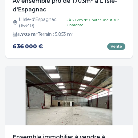
Av ensemble pro de 1703m² à L'Isle-
d'Espagnac
L'Isle-d'Espagnac
• À
21
km de
Châteauneuf-sur-
Charente
(
16340
)
1,703
m²
Terrain :
5,853
m²
636 000 €
Vente
Ensemble immobilier à vendre à