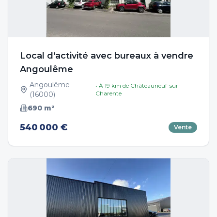
Local d'activité avec bureaux à vendre
Angoulême
Angoulême
• À
19
km de
Châteauneuf-sur-
Charente
(
16000
)
690
m²
540 000 €
Vente