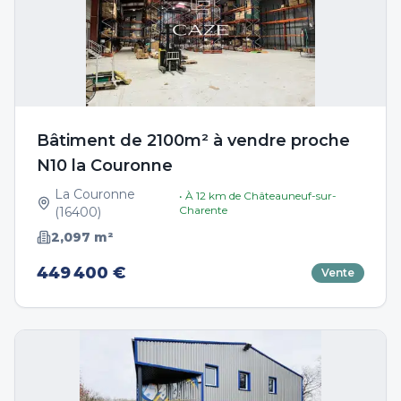
Bâtiment de 2100m² à vendre proche
N10 la Couronne
La Couronne
• À
12
km de
Châteauneuf-sur-
Charente
(
16400
)
2,097
m²
449 400 €
Vente