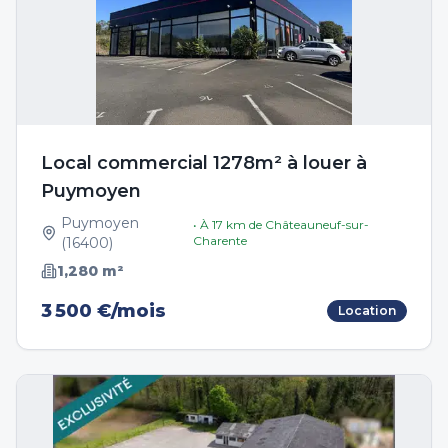
Local commercial 1278m² à louer à
Puymoyen
Puymoyen
• À
17
km de
Châteauneuf-sur-
Charente
(
16400
)
1,280
m²
3 500 €/mois
Location