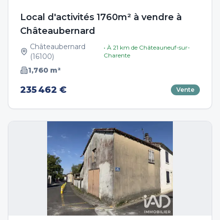
Local d'activités 1760m² à vendre à
Châteaubernard
Châteaubernard
• À
21
km de
Châteauneuf-sur-
Charente
(
16100
)
1,760
m²
235 462 €
Vente