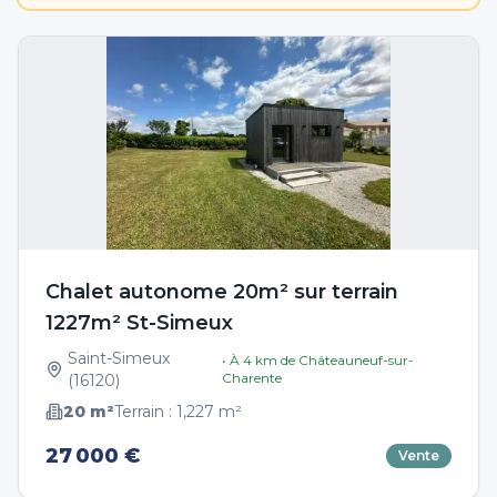
Chalet autonome 20m² sur terrain
1227m² St-Simeux
Saint-Simeux
• À
4
km de
Châteauneuf-sur-
Charente
(
16120
)
20
m²
Terrain :
1,227
m²
27 000 €
Vente