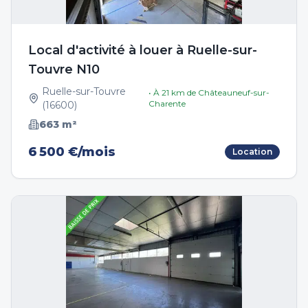
Local d'activité à louer à Ruelle-sur-
Touvre N10
Ruelle-sur-Touvre
• À
21
km de
Châteauneuf-sur-
Charente
(
16600
)
663
m²
6 500 €/mois
Location