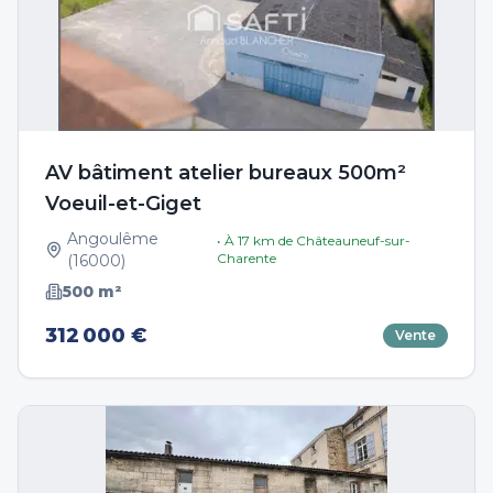
AV bâtiment atelier bureaux 500m²
Voeuil-et-Giget
Angoulême
• À
17
km de
Châteauneuf-sur-
Charente
(
16000
)
500
m²
312 000 €
Vente