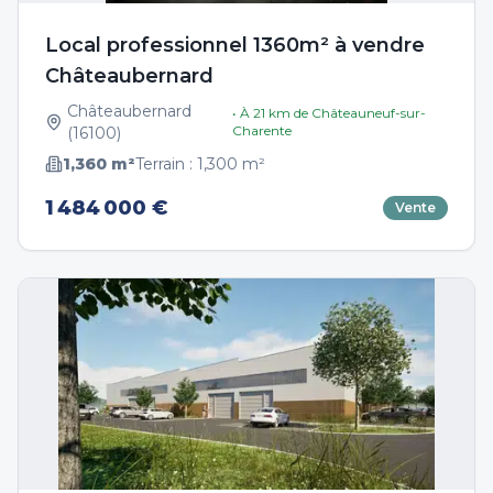
Local professionnel 1360m² à vendre
Châteaubernard
Châteaubernard
• À
21
km de
Châteauneuf-sur-
Charente
(
16100
)
1,360
m²
Terrain :
1,300
m²
1 484 000 €
Vente