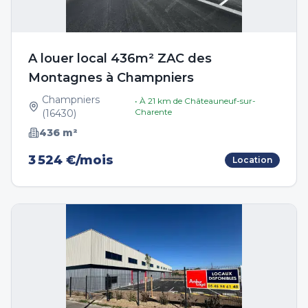
A louer local 436m² ZAC des
Montagnes à Champniers
Champniers
• À
21
km de
Châteauneuf-sur-
Charente
(
16430
)
436
m²
3 524 €/mois
Location