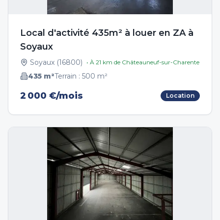
Local d'activité 435m² à louer en ZA à
Soyaux
Soyaux
(
16800
)
• À
21
km de
Châteauneuf-sur-Charente
435
m²
Terrain :
500
m²
2 000 €/mois
Location