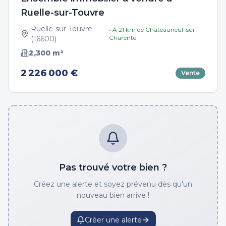
Ruelle-sur-Touvre
Ruelle-sur-Touvre
• À
21
km de
Châteauneuf-sur-
Charente
(
16600
)
2,300
m²
2 226 000 €
Vente
Pas trouvé votre bien ?
Créez une alerte et soyez prévenu dès qu'un
nouveau bien arrive !
Créer une alerte