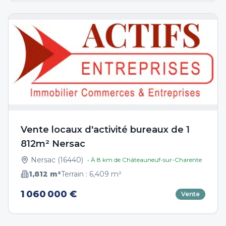
Vente locaux d'activité bureaux de 1
812m² Nersac
Nersac
(
16440
)
• À
8
km de
Châteauneuf-sur-Charente
1,812
m²
Terrain :
6,409
m²
1 060 000 €
Vente