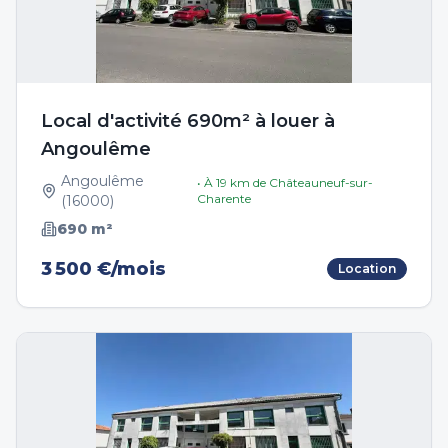
Local d'activité 690m² à louer à
Angoulême
Angoulême
• À
19
km de
Châteauneuf-sur-
Charente
(
16000
)
690
m²
3 500 €/mois
Location