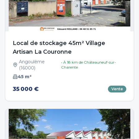
Local de stockage 45m² Village
Artisan La Couronne
Angoulême
• À
18
km de
Châteauneuf-sur-
Charente
(
16000
)
45
m²
35 000 €
Vente