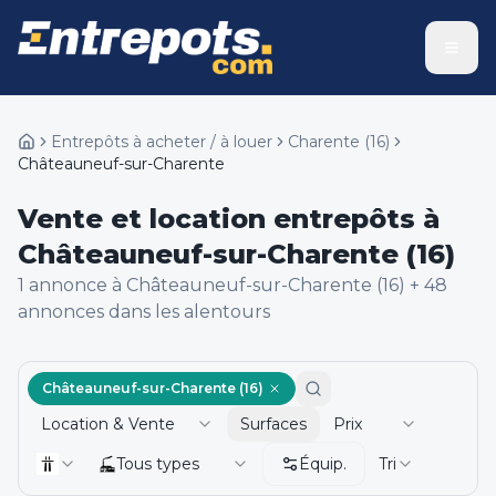
Entrepôts à acheter / à louer
Charente
(
16
)
Châteauneuf-sur-Charente
Vente et location entrepôts à
Châteauneuf-sur-Charente (16)
1
annonce
à Châteauneuf-sur-Charente (16)
+
48
annonce
s
dans les alentours
Châteauneuf-sur-Charente (16)
Location & Vente
Surfaces
Prix
Tous types
Équip.
Tri