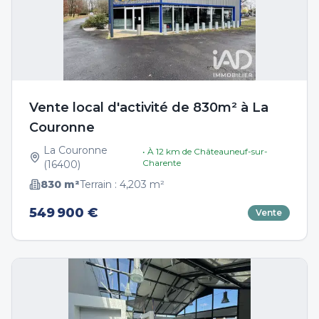
Vente local d'activité de 830m² à La
Couronne
La Couronne
• À
12
km de
Châteauneuf-sur-
Charente
(
16400
)
830
m²
Terrain :
4,203
m²
549 900 €
Vente