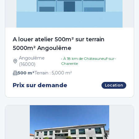
A louer atelier 500m² sur terrain
5000m² Angoulême
Angoulême
• À
18
km de
Châteauneuf-sur-
Charente
(
16000
)
500
m²
Terrain :
5,000
m²
Prix sur demande
Location