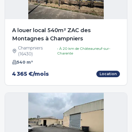
A louer local 540m² ZAC des
Montagnes à Champniers
Champniers
• À
20
km de
Châteauneuf-sur-
Charente
(
16430
)
540
m²
4 365 €/mois
Location