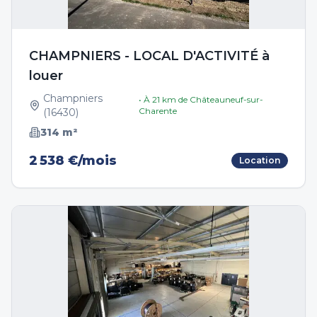
CHAMPNIERS - LOCAL D'ACTIVITÉ à
louer
Champniers
• À
21
km de
Châteauneuf-sur-
Charente
(
16430
)
314
m²
2 538 €/mois
Location