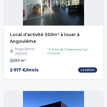
Local d'activité 550m² à louer à
Angoulême
Angoulême
• À
15
km de
Châteauneuf-sur-
Charente
(
16000
)
550
m²
2 917 €/mois
Location