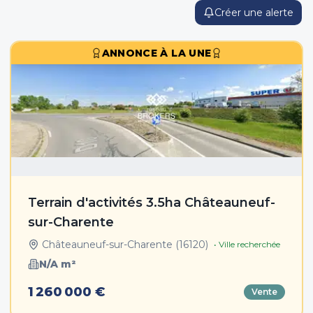
Créer une alerte
ANNONCE À LA UNE
Terrain d'activités 3.5ha Châteauneuf-
sur-Charente
Châteauneuf-sur-Charente
(
16120
)
• Ville recherchée
N/A
m²
1 260 000 €
Vente