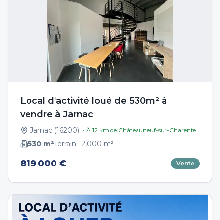
Local d'activité loué de 530m² à
vendre à Jarnac
Jarnac
(
16200
)
• À
12
km de
Châteauneuf-sur-Charente
530
m²
Terrain :
2,000
m²
819 000 €
Vente