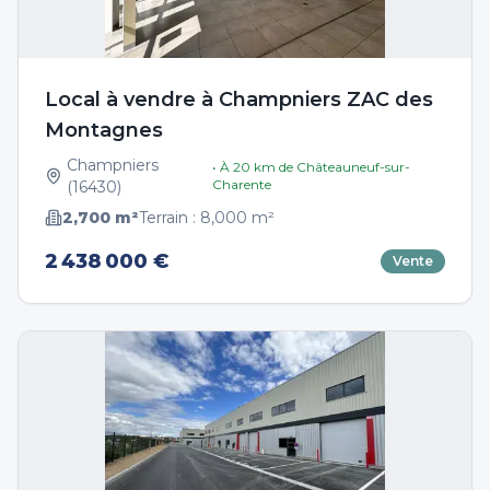
Local à vendre à Champniers ZAC des
Montagnes
Champniers
• À
20
km de
Châteauneuf-sur-
Charente
(
16430
)
2,700
m²
Terrain :
8,000
m²
2 438 000 €
Vente