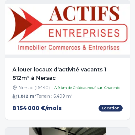
A louer locaux d'activité vacants 1
812m² à Nersac
Nersac
(
16440
)
• À
9
km de
Châteauneuf-sur-Charente
1,812
m²
Terrain :
6,409
m²
8 154 000 €/mois
Location