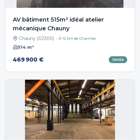
AV bâtiment 515m² idéal atelier
mécanique Chauny
Chauny
(
02300
)
• À
12
km de
Charmes
514
m²
469 900 €
Vente