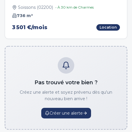
Soissons
(
02200
)
• À
30
km de
Charmes
736
m²
3 501 €/mois
Location
Pas trouvé votre bien ?
Créez une alerte et soyez prévenu dès qu'un
nouveau bien arrive !
Créer une alerte