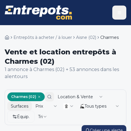
Entrepôts à acheter / à louer
Aisne
(
02
)
Charmes
Vente et location entrepôts à
Charmes (02)
1
annonce
à Charmes (02)
+
53
annonce
s
dans les
alentours
Location & Vente
Charmes (02)
Surfaces
Prix
Tous types
Équip.
Tri
Créer une alerte