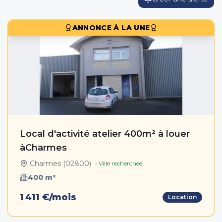
ANNONCE À LA UNE
Local d'activité atelier 400m² à louer
àCharmes
Charmes
(
02800
)
• Ville recherchée
400
m²
1 411 €/mois
Location