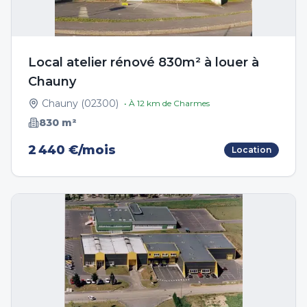
Local atelier rénové 830m² à louer à
Chauny
Chauny
(
02300
)
• À
12
km de
Charmes
830
m²
2 440 €/mois
Location