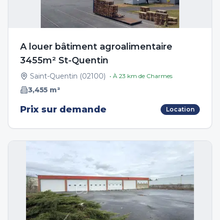
A louer bâtiment agroalimentaire
3455m² St-Quentin
Saint-Quentin
(
02100
)
• À
23
km de
Charmes
3,455
m²
Prix sur demande
Location