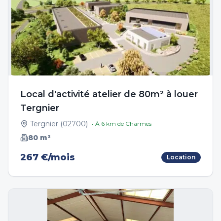
Local d'activité atelier de 80m² à louer
Tergnier
Tergnier
(
02700
)
• À
6
km de
Charmes
80
m²
267 €/mois
Location