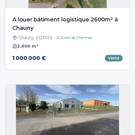
A louer bâtiment logistique 2600m² à
Chauny
Chauny
(
02300
)
• À
12
km de
Charmes
2,600
m²
1 000 000 €
Vente