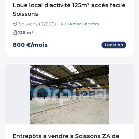
Loue local d'activité 125m² accès facile
Soissons
Soissons
(
02200
)
• À
30
km de
Charmes
125
m²
800 €/mois
Location
Entrepôts à vendre à Soissons ZA de