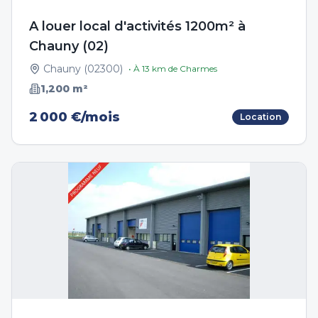
A louer local d'activités 1200m² à
Chauny (02)
Chauny
(
02300
)
• À
13
km de
Charmes
1,200
m²
2 000 €/mois
Location