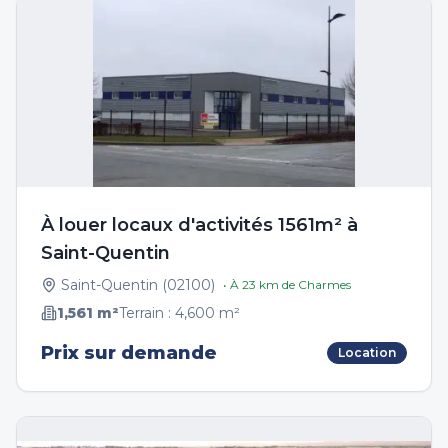
À louer locaux d'activités 1561m² à
Saint-Quentin
Saint-Quentin
(
02100
)
• À
23
km de
Charmes
1,561
m²
Terrain :
4,600
m²
Prix sur demande
Location