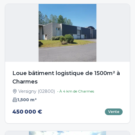
Loue bâtiment logistique de 1500m² à
Charmes
Versigny
(
02800
)
• À
4
km de
Charmes
1,500
m²
450 000 €
Vente