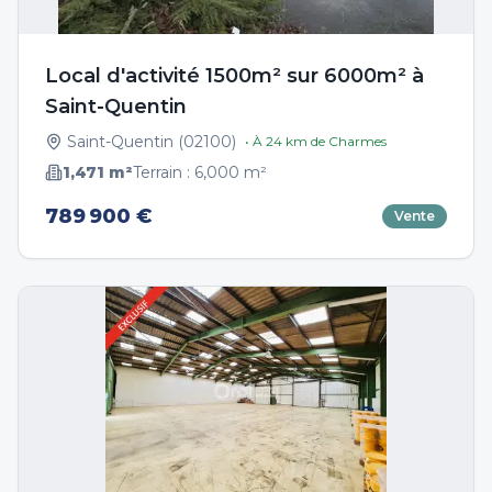
Local d'activité 1500m² sur 6000m² à
Saint-Quentin
Saint-Quentin
(
02100
)
• À
24
km de
Charmes
1,471
m²
Terrain :
6,000
m²
789 900 €
Vente