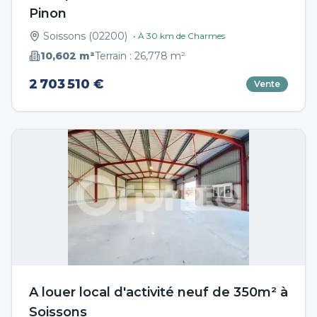
Pinon
Soissons
(
02200
)
• À
30
km de
Charmes
10,602
m²
Terrain :
26,778
m²
2 703 510 €
Vente
A louer local d'activité neuf de 350m² à
Soissons