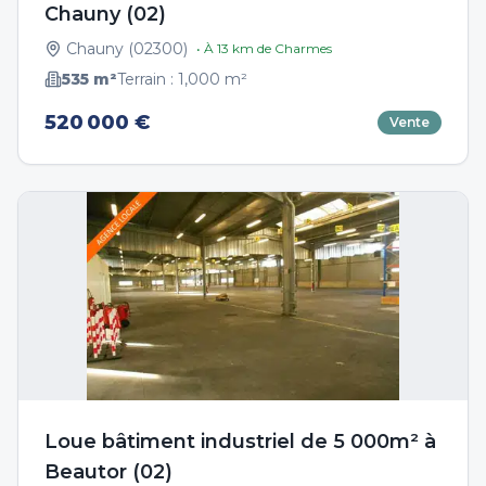
Chauny (02)
Chauny
(
02300
)
• À
13
km de
Charmes
535
m²
Terrain :
1,000
m²
520 000 €
Vente
Loue bâtiment industriel de 5 000m² à
Beautor (02)