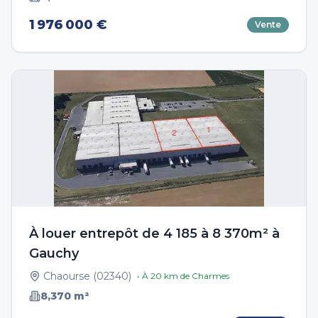
1 976 000 €
Vente
À louer entrepôt de 4 185 à 8 370m² à
Gauchy
Chaourse
(
02340
)
• À
20
km de
Charmes
8,370
m²