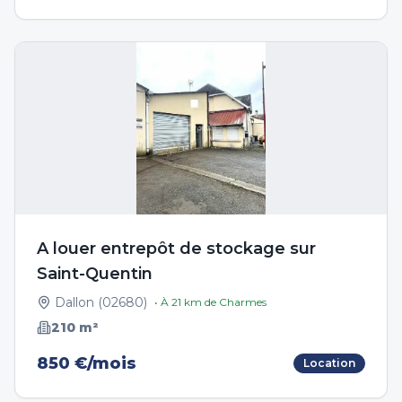
A louer entrepôt de stockage sur
Saint-Quentin
Dallon
(
02680
)
• À
21
km de
Charmes
210
m²
850 €/mois
Location