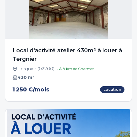
Local d'activité atelier 430m² à louer à
Tergnier
Tergnier
(
02700
)
• À
8
km de
Charmes
430
m²
1 250 €/mois
Location