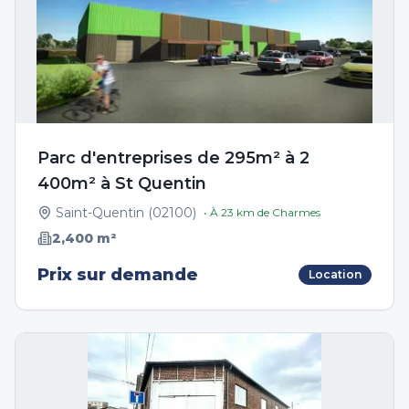
Parc d'entreprises de 295m² à 2
400m² à St Quentin
Saint-Quentin
(
02100
)
• À
23
km de
Charmes
2,400
m²
Prix sur demande
Location