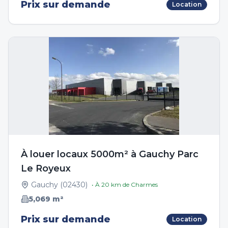
Prix sur demande
Location
À louer locaux 5000m² à Gauchy Parc
Le Royeux
Gauchy
(
02430
)
• À
20
km de
Charmes
5,069
m²
Prix sur demande
Location