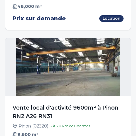
48,000
m²
Prix sur demande
Location
Vente local d'activité 9600m² à Pinon
RN2 A26 RN31
Pinon
(
02320
)
• À
20
km de
Charmes
9,600
m²