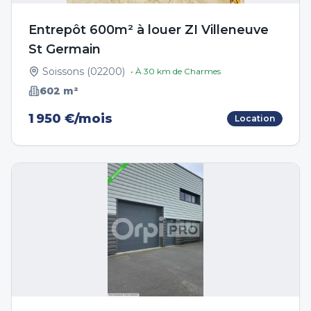
Entrepôt 600m² à louer ZI Villeneuve
St Germain
Soissons
(
02200
)
• À
30
km de
Charmes
602
m²
1 950 €/mois
Location