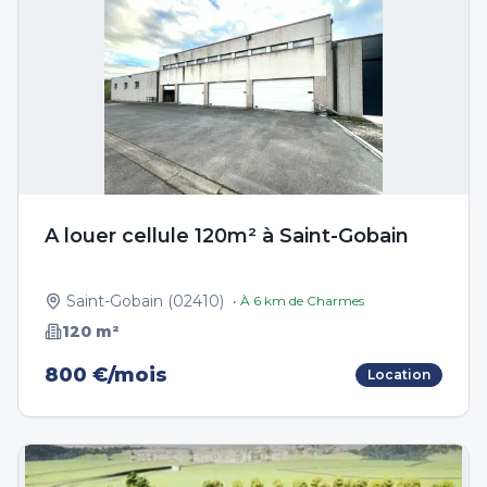
A louer cellule 120m² à Saint-Gobain
Saint-Gobain
(
02410
)
• À
6
km de
Charmes
120
m²
800 €/mois
Location