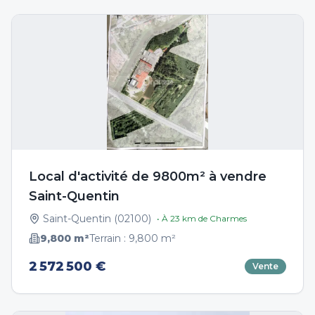
Local d'activité de 9800m² à vendre
Saint-Quentin
Saint-Quentin
(
02100
)
• À
23
km de
Charmes
9,800
m²
Terrain :
9,800
m²
2 572 500 €
Vente