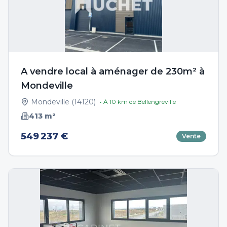
A vendre local à aménager de 230m² à
Mondeville
Mondeville
(
14120
)
• À
10
km de
Bellengreville
413
m²
549 237 €
Vente