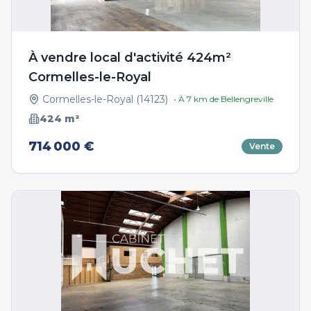
À vendre local d'activité 424m²
Cormelles-le-Royal
Cormelles-le-Royal
(
14123
)
• À
7
km de
Bellengreville
424
m²
714 000 €
Vente