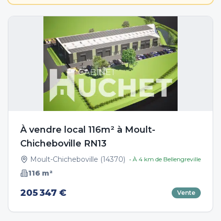
À vendre local 116m² à Moult-
Chicheboville RN13
Moult-Chicheboville
(
14370
)
• À
4
km de
Bellengreville
116
m²
205 347 €
Vente