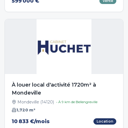
599 000 €
Vente
À louer local d'activité 1720m² à
Mondeville
Mondeville
(
14120
)
• À
9
km de
Bellengreville
1,720
m²
10 833 €/mois
Location