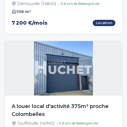
Démouville
(
14840
)
• À
8
km de
Bellengreville
108
m²
7 200 €/mois
Location
A louer local d'activité 375m² proche
Colombelles
Touffréville
(
14940
)
• À
8
km de
Bellengreville