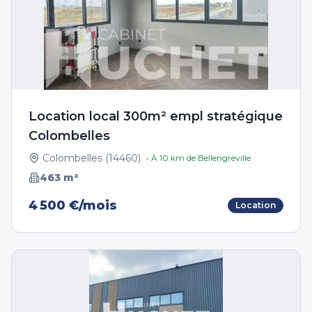
Location local 300m² empl stratégique
Colombelles
Colombelles
(
14460
)
• À
10
km de
Bellengreville
463
m²
4 500 €/mois
Location