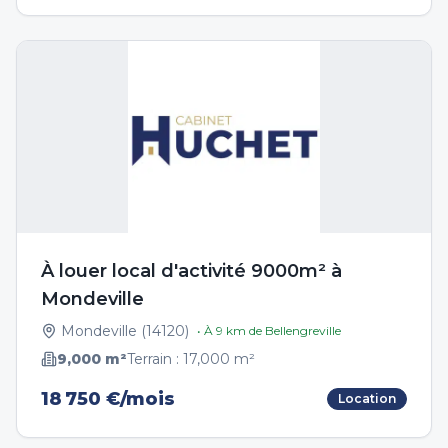
À louer local d'activité 9000m² à
Mondeville
Mondeville
(
14120
)
• À
9
km de
Bellengreville
9,000
m²
Terrain :
17,000
m²
18 750 €/mois
Location