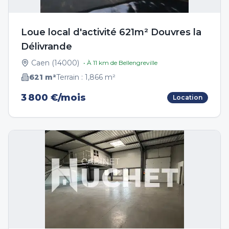
Loue local d'activité 621m² Douvres la
Délivrande
Caen
(
14000
)
• À
11
km de
Bellengreville
621
m²
Terrain :
1,866
m²
3 800 €/mois
Location