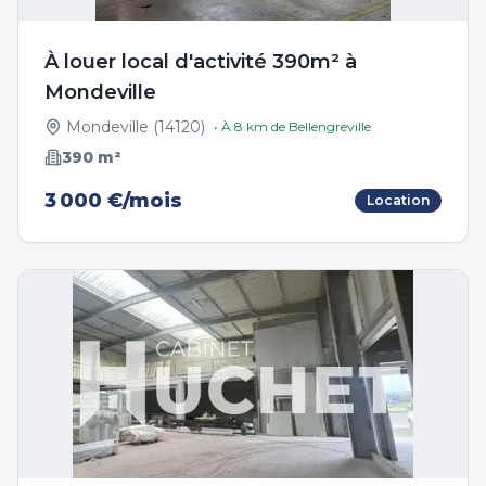
À louer local d'activité 390m² à
Mondeville
Mondeville
(
14120
)
• À
8
km de
Bellengreville
390
m²
3 000 €/mois
Location