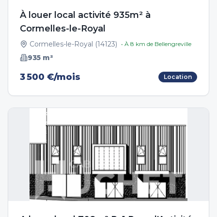
À louer local activité 935m² à
Cormelles-le-Royal
Cormelles-le-Royal
(
14123
)
• À
8
km de
Bellengreville
935
m²
3 500 €/mois
Location