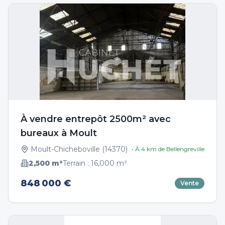
À vendre entrepôt 2500m² avec
bureaux à Moult
Moult-Chicheboville
(
14370
)
• À
4
km de
Bellengreville
2,500
m²
Terrain :
16,000
m²
848 000 €
Vente