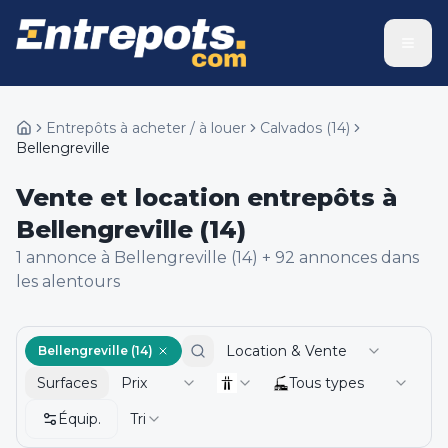
Entrepôts à acheter / à louer
Calvados
(
14
)
Bellengreville
Vente et location entrepôts à
Bellengreville (14)
1
annonce
à Bellengreville (14)
+
92
annonce
s
dans
les alentours
Location & Vente
Bellengreville (14)
Surfaces
Prix
Tous types
Équip.
Tri