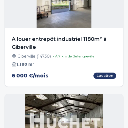
A louer entrepôt industriel 1180m² à
Giberville
Giberville
(
14730
)
• À
7
km de
Bellengreville
1,180
m²
6 000 €/mois
Location