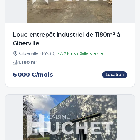
Loue entrepôt industriel de 1180m² à
Giberville
Giberville
(
14730
)
• À
7
km de
Bellengreville
1,180
m²
6 000 €/mois
Location