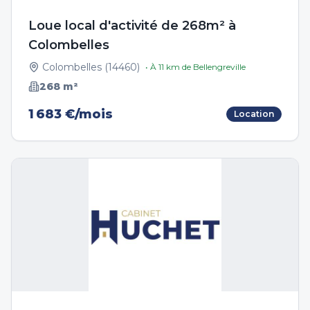
Loue local d'activité de 268m² à
Colombelles
Colombelles
(
14460
)
• À
11
km de
Bellengreville
268
m²
1 683 €/mois
Location