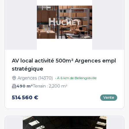
AV local activité 500m² Argences empl
stratégique
Argences
(
14370
)
• À
6
km de
Bellengreville
490
m²
Terrain :
2,200
m²
514 560 €
Vente