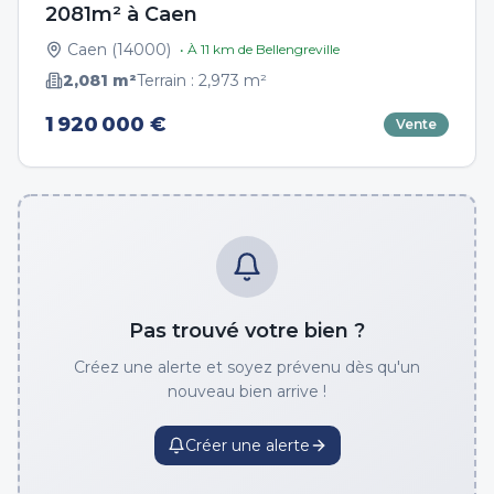
2081m² à Caen
Caen
(
14000
)
• À
11
km de
Bellengreville
2,081
m²
Terrain :
2,973
m²
1 920 000 €
Vente
Pas trouvé votre bien ?
Créez une alerte et soyez prévenu dès qu'un
nouveau bien arrive !
Créer une alerte