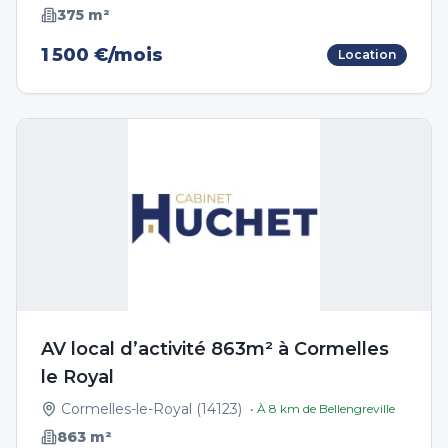
375
m²
1 500 €/mois
Location
AV local d’activité 863m² à Cormelles
le Royal
Cormelles-le-Royal
(
14123
)
• À
8
km de
Bellengreville
863
m²