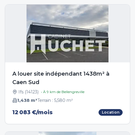
A louer site indépendant 1438m² à
Caen Sud
Ifs
(
14123
)
• À
9
km de
Bellengreville
1,438
m²
Terrain :
5,580
m²
12 083 €/mois
Location