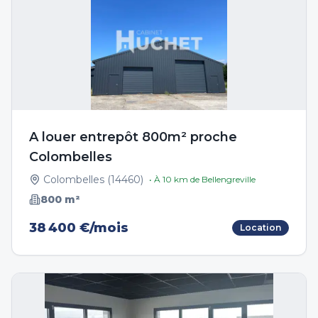
A louer entrepôt 800m² proche
Colombelles
Colombelles
(
14460
)
• À
10
km de
Bellengreville
800
m²
38 400 €/mois
Location