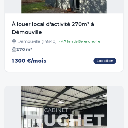
À louer local d'activité 270m² à
Démouville
Démouville
(
14840
)
• À
7
km de
Bellengreville
270
m²
1 300 €/mois
Location