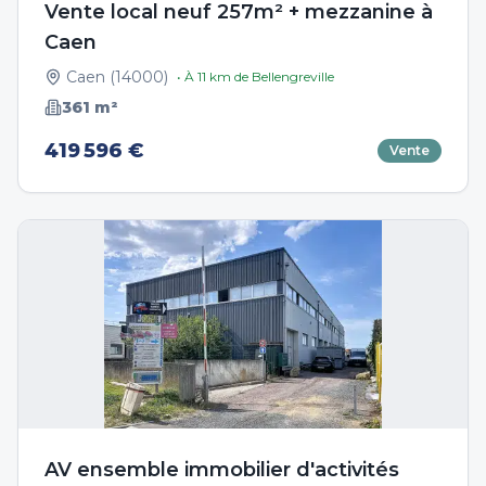
Vente local neuf 257m² + mezzanine à
Caen
Caen
(
14000
)
• À
11
km de
Bellengreville
361
m²
419 596 €
Vente
AV ensemble immobilier d'activités