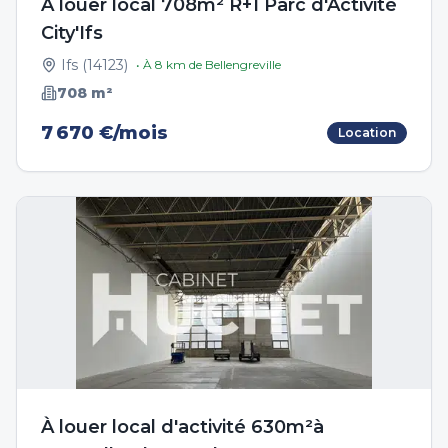
A louer local 708m² R+1 Parc d'Activité
City'Ifs
Ifs
(
14123
)
• À
8
km de
Bellengreville
708
m²
7 670 €/mois
Location
À louer local d'activité 630m²à