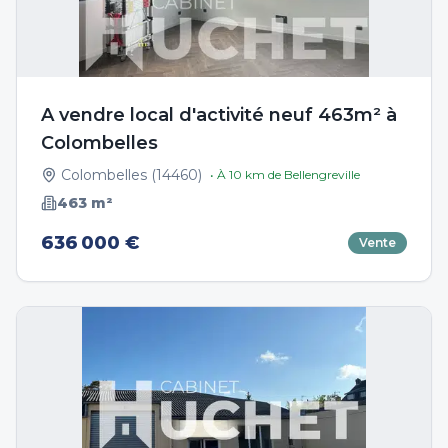
A vendre local d'activité neuf 463m² à
Colombelles
Colombelles
(
14460
)
• À
10
km de
Bellengreville
463
m²
636 000 €
Vente