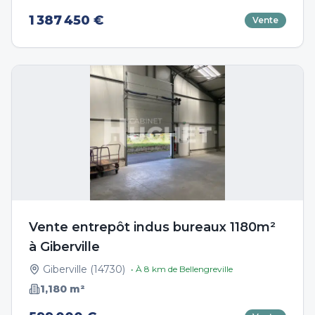
1 387 450 €
Vente
Vente entrepôt indus bureaux 1180m²
à Giberville
Giberville
(
14730
)
• À
8
km de
Bellengreville
1,180
m²