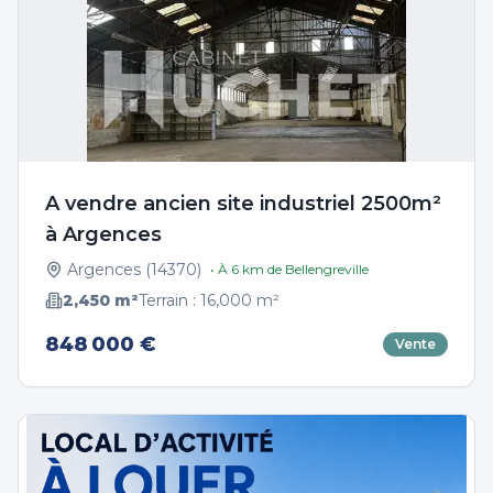
A vendre ancien site industriel 2500m²
à Argences
Argences
(
14370
)
• À
6
km de
Bellengreville
2,450
m²
Terrain :
16,000
m²
848 000 €
Vente