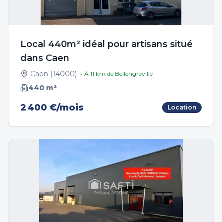
Local 440m² idéal pour artisans situé
dans Caen
Caen
(
14000
)
• À
11
km de
Bellengreville
440
m²
2 400 €/mois
Location