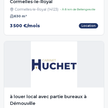
Cormelles-le-Royal
Cormelles-le-Royal
(
14123
)
• À
8
km de
Bellengreville
630
m²
3 500 €/mois
Location
à louer local avec partie bureaux à
Démouville