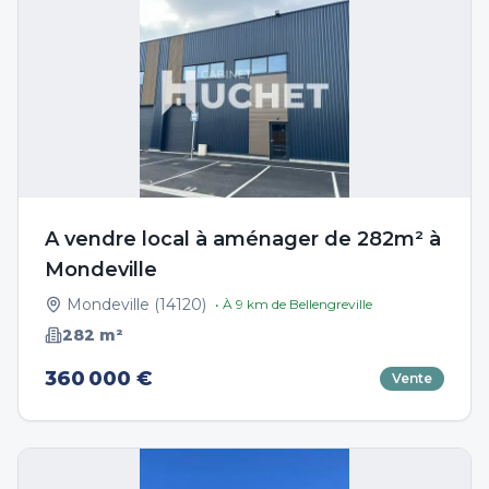
A vendre local à aménager de 282m² à
Mondeville
Mondeville
(
14120
)
• À
9
km de
Bellengreville
282
m²
360 000 €
Vente