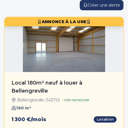
Créer une alerte
ANNONCE À LA UNE
Local 180m² neuf à louer à
Bellengreville
Bellengreville
(
14370
)
• Ville recherchée
180
m²
1 300 €/mois
Location