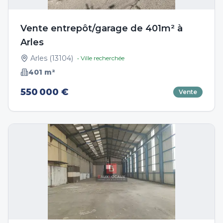
Vente entrepôt/garage de 401m² à
Arles
Arles
(
13104
)
• Ville recherchée
401
m²
550 000 €
Vente