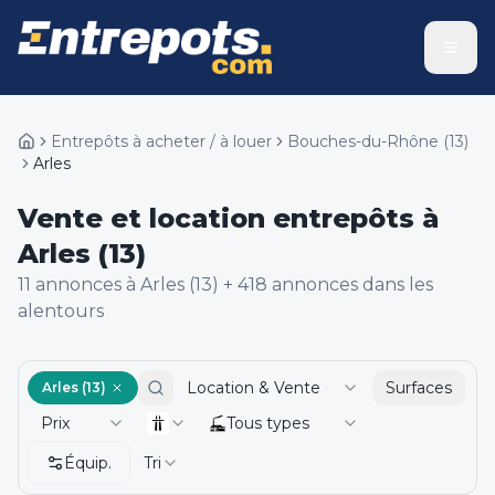
Entrepôts à acheter / à louer
Bouches-du-Rhône
(
13
)
Arles
Vente et location entrepôts à
Arles (13)
11
annonce
s
à Arles (13)
+
418
annonce
s
dans les
alentours
Location & Vente
Surfaces
Arles (13)
Prix
Tous types
Équip.
Tri