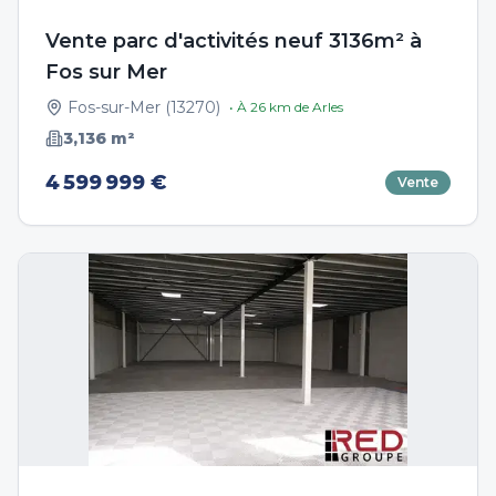
Vente parc d'activités neuf 3136m² à
Fos sur Mer
Fos-sur-Mer
(
13270
)
• À
26
km de
Arles
3,136
m²
4 599 999 €
Vente