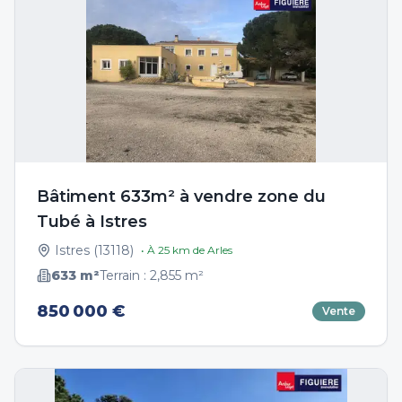
Bâtiment 633m² à vendre zone du
Tubé à Istres
Istres
(
13118
)
• À
25
km de
Arles
633
m²
Terrain :
2,855
m²
850 000 €
Vente