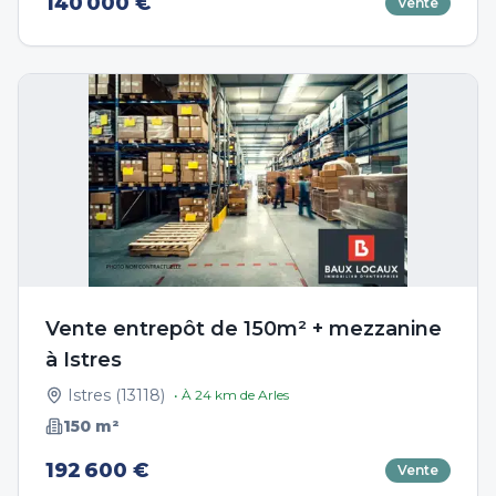
140 000 €
Vente
Vente entrepôt de 150m² + mezzanine
à Istres
Istres
(
13118
)
• À
24
km de
Arles
150
m²
192 600 €
Vente