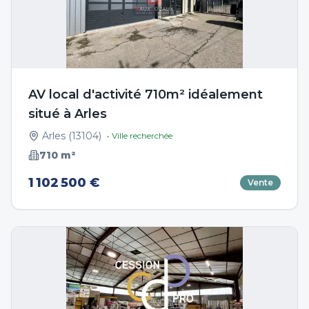
AV local d'activité 710m² idéalement
situé à Arles
Arles
(
13104
)
• Ville recherchée
710
m²
1 102 500 €
Vente