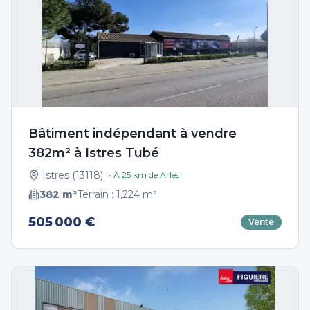
Bâtiment indépendant à vendre
382m² à Istres Tubé
Istres
(
13118
)
• À
25
km de
Arles
382
m²
Terrain :
1,224
m²
505 000 €
Vente