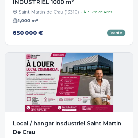
INDUSTRIEL 1000 m²
Saint-Martin-de-Crau
(
13310
)
• À
19
km de
Arles
1,000
m²
650 000 €
Vente
Local / hangar insdustriel Saint Martin
De Crau