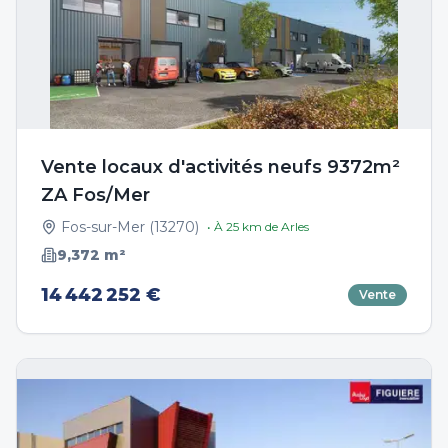
Vente locaux d'activités neufs 9372m²
ZA Fos/Mer
Fos-sur-Mer
(
13270
)
• À
25
km de
Arles
9,372
m²
14 442 252 €
Vente