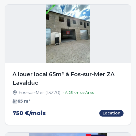
A louer local 65m² à Fos-sur-Mer ZA
Lavalduc
Fos-sur-Mer
(
13270
)
• À
25
km de
Arles
65
m²
750 €/mois
Location