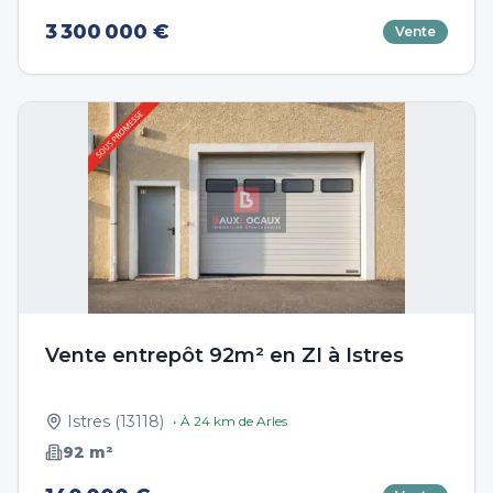
3 300 000 €
Vente
Vente entrepôt 92m² en ZI à Istres
Istres
(
13118
)
• À
24
km de
Arles
92
m²