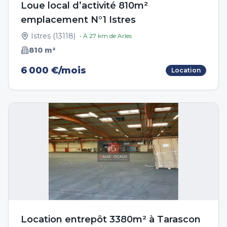
Loue local d’activité 810m²
emplacement N°1 Istres
Istres
(
13118
)
• À
27
km de
Arles
810
m²
6 000 €/mois
Location
Location entrepôt 3380m² à Tarascon