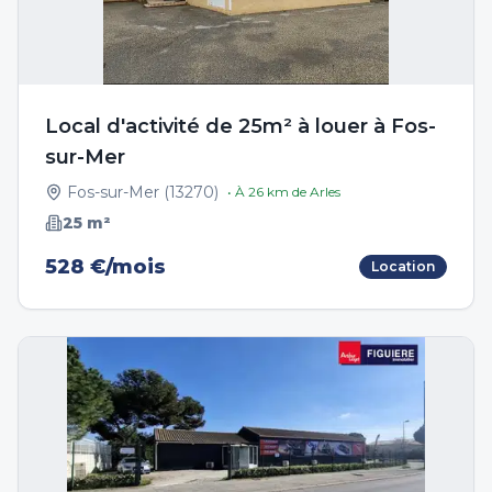
Local d'activité de 25m² à louer à Fos-
sur-Mer
Fos-sur-Mer
(
13270
)
• À
26
km de
Arles
25
m²
528 €/mois
Location