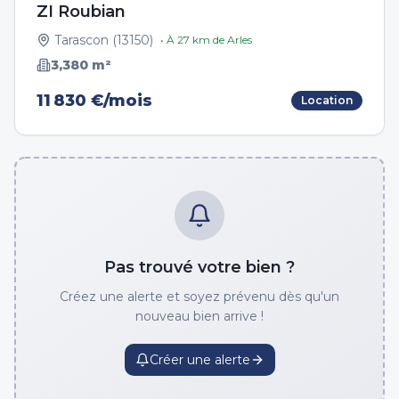
ZI Roubian
Tarascon
(
13150
)
• À
27
km de
Arles
3,380
m²
11 830 €/mois
Location
Pas trouvé votre bien ?
Créez une alerte et soyez prévenu dès qu'un
nouveau bien arrive !
Créer une alerte