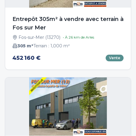
Entrepôt 305m² à vendre avec terrain à
Fos sur Mer
Fos-sur-Mer
(
13270
)
• À
26
km de
Arles
305
m²
Terrain :
1,000
m²
452 160 €
Vente