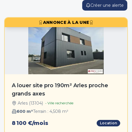
Créer une alerte
ANNONCE À LA UNE
A louer site pro 190m² Arles proche
grands axes
Arles
(
13104
)
• Ville recherchée
600
m²
Terrain :
4,508
m²
8 100 €/mois
Location