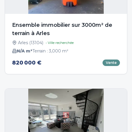
Ensemble immobilier sur 3000m² de
terrain à Arles
Arles
(
13104
)
• Ville recherchée
N/A
m²
Terrain :
3,000
m²
820 000 €
Vente