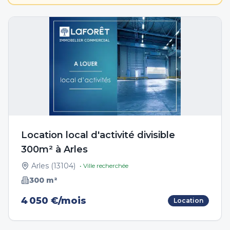
Location local d'activité divisible
300m² à Arles
Arles
(
13104
)
• Ville recherchée
300
m²
4 050 €/mois
Location