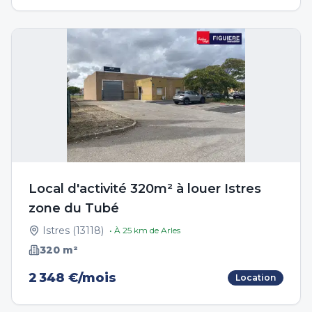
Local d'activité 320m² à louer Istres
zone du Tubé
Istres
(
13118
)
• À
25
km de
Arles
320
m²
2 348 €/mois
Location