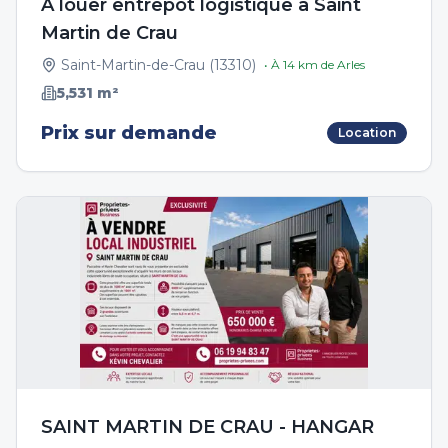
A louer entrepôt logistique à Saint
Martin de Crau
Saint-Martin-de-Crau
(
13310
)
• À
14
km de
Arles
5,531
m²
Prix sur demande
Location
SAINT MARTIN DE CRAU - HANGAR