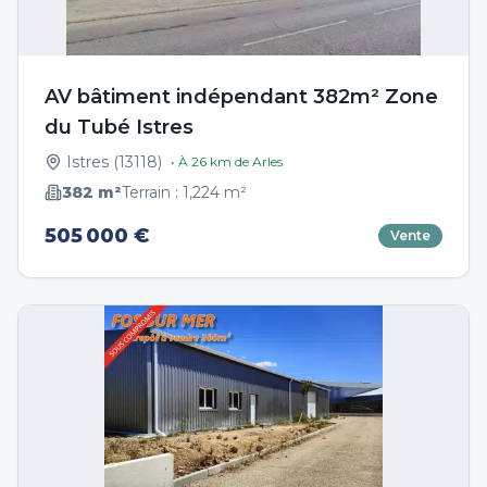
AV bâtiment indépendant 382m² Zone
du Tubé Istres
Istres
(
13118
)
• À
26
km de
Arles
382
m²
Terrain :
1,224
m²
505 000 €
Vente