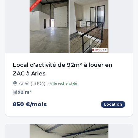
Local d'activité de 92m² à louer en
ZAC à Arles
Arles
(
13104
)
• Ville recherchée
92
m²
850 €/mois
Location