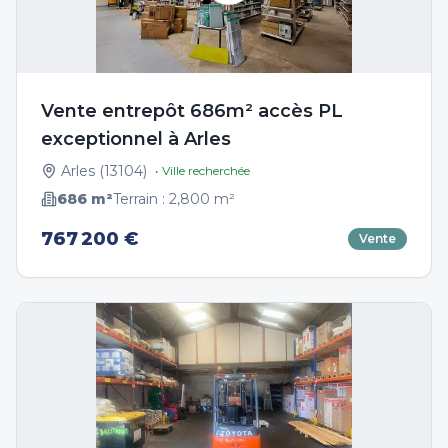
Vente entrepôt 686m² accès PL
exceptionnel à Arles
Arles
(
13104
)
• Ville recherchée
686
m²
Terrain :
2,800
m²
767 200 €
Vente