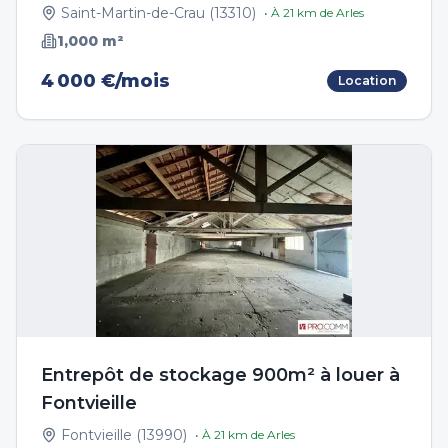
Saint-Martin-de-Crau
(
13310
)
• À
21
km de
Arles
1,000
m²
4 000 €/mois
Location
Entrepôt de stockage 900m² à louer à
Fontvieille
Fontvieille
(
13990
)
• À
21
km de
Arles