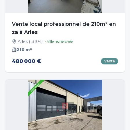
Vente local professionnel de 210m² en
za à Arles
Arles
(
13104
)
• Ville recherchée
210
m²
480 000 €
Vente