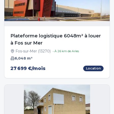
Plateforme logistique 6048m² à louer
à Fos sur Mer
Fos-sur-Mer
(
13270
)
• À
26
km de
Arles
6,048
m²
27 699 €/mois
Location