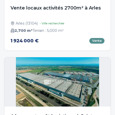
Vente locaux activités 2700m² à Arles
Arles
(
13104
)
• Ville recherchée
2,700
m²
Terrain :
5,000
m²
1 924 000 €
Vente