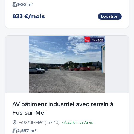
900
m²
833 €/mois
Location
AV bâtiment industriel avec terrain à
Fos-sur-Mer
Fos-sur-Mer
(
13270
)
• À
23
km de
Arles
2,557
m²