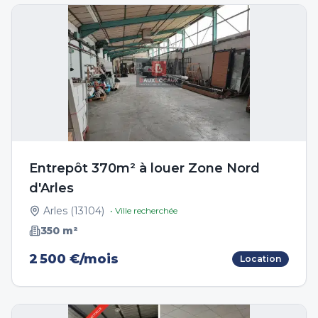
Entrepôt 370m² à louer Zone Nord
d'Arles
Arles
(
13104
)
• Ville recherchée
350
m²
2 500 €/mois
Location