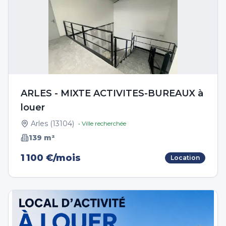
ARLES - MIXTE ACTIVITES-BUREAUX à
louer
Arles
(
13104
)
• Ville recherchée
139
m²
1 100 €/mois
Location