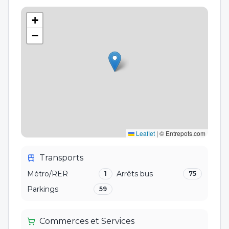
+
−
Leaflet
|
© Entrepots.com
Transports
Métro/RER
Arrêts bus
1
75
Parkings
59
Commerces et Services