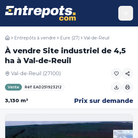
Entrepôts à vendre
Eure
(
27
)
Val-de-Reuil
À vendre Site industriel de 4,5
ha à Val-de-Reuil
Val-de-Reuil
(
27100
)
Vente
Réf:
EAD251923212
Prix sur demande
3,130
m²