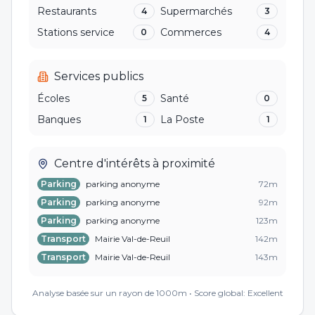
Restaurants
Supermarchés
4
3
Stations service
Commerces
0
4
Services publics
Écoles
Santé
5
0
Banques
La Poste
1
1
Centre d'intérêts à proximité
Parking
parking anonyme
72
m
Parking
parking anonyme
92
m
Parking
parking anonyme
123
m
Transport
Mairie Val-de-Reuil
142
m
Transport
Mairie Val-de-Reuil
143
m
Transport
Léry Falaises
147
m
Analyse basée sur un rayon de 1000m • Score global:
Excellent