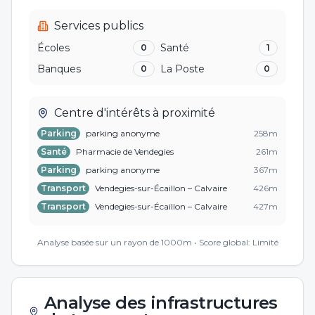
Services publics
Écoles
Santé
0
1
Banques
La Poste
0
0
Centre d'intérêts à proximité
Parking
parking anonyme
258
m
Santé
Pharmacie de Vendegies
261
m
Parking
parking anonyme
367
m
Transport
Vendegies-sur-Écaillon – Calvaire
426
m
Transport
Vendegies-sur-Écaillon – Calvaire
427
m
Transport
Vendegies-sur-Écaillon – Calvaire
446
m
Analyse basée sur un rayon de 1000m • Score global:
Limité
Analyse des infrastructures