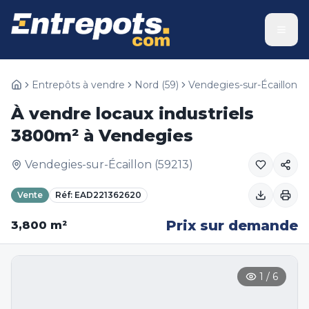
Entrepôts à vendre
Nord
(
59
)
Vendegies-sur-Écaillon
À vendre locaux industriels
3800m² à Vendegies
Vendegies-sur-Écaillon
(
59213
)
Vente
Réf:
EAD221362620
Prix sur demande
3,800
m²
1
/
6