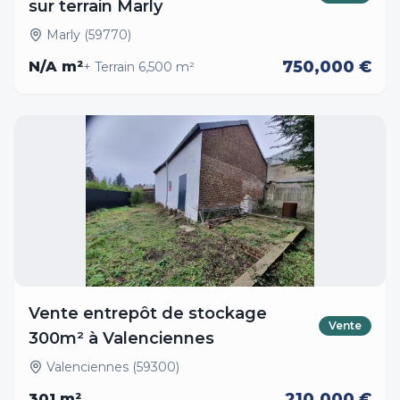
sur terrain Marly
Marly (59770)
750,000 €
N/A
m²
+ Terrain
6,500
m²
Vente entrepôt de stockage
Vente
300m² à Valenciennes
Valenciennes (59300)
210,000 €
301
m²