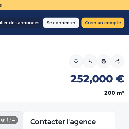
s.
lier des annonces
Se connecter
Créer un compte
252,000
€
200
m²
1
/
4
Contacter
l'agence