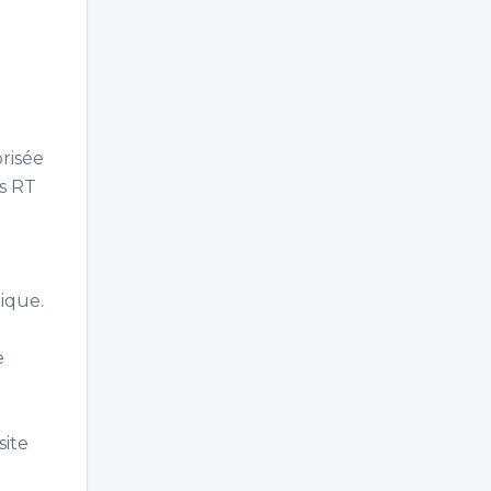
risée
s RT
tique.
e
site