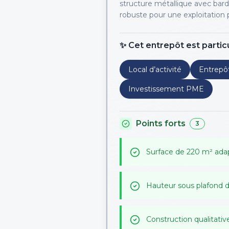
structure métallique avec bard
robuste pour une exploitation p
✨ Cet entrepôt est partic
Local d’activité
Entrepôt
Investissement PME
Points forts
3
Surface de 220 m² adap
Hauteur sous plafond d
Construction qualitativ