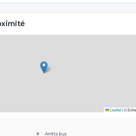
oximité
Leaflet
|
© Entr
Arrêts bus
0