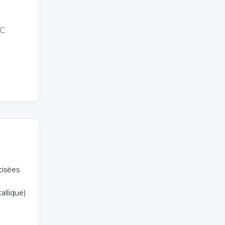
TC
cisées
allique)