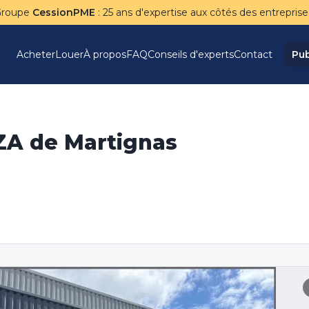
Groupe
CessionPME
: 25 ans d'expertise aux côtés des entreprise
Acheter
Louer
À propos
FAQ
Conseils d'experts
Contact
Pub
ZA de Martignas