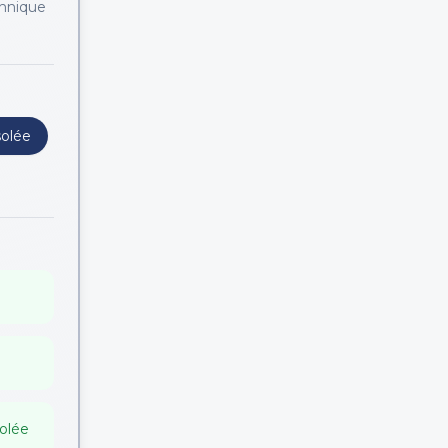
chnique
solée
solée