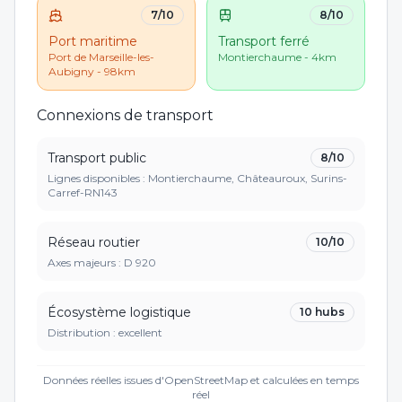
7
/10
8
/10
Port maritime
Transport ferré
Port de Marseille-les-
Montierchaume - 4km
Aubigny - 98km
Connexions de transport
Transport public
8
/10
Lignes disponibles : Montierchaume, Châteauroux, Surins-
Carref-RN143
Réseau routier
10
/10
Axes majeurs :
D 920
Écosystème logistique
10
hubs
Distribution :
excellent
Données réelles issues d'OpenStreetMap et calculées en temps
réel