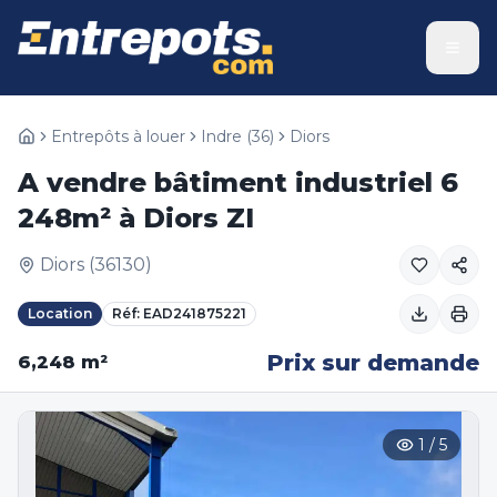
Entrepôts à louer
Indre
(
36
)
Diors
A vendre bâtiment industriel 6
248m² à Diors ZI
Diors
(
36130
)
Location
Réf:
EAD241875221
Prix sur demande
6,248
m²
1
/
5