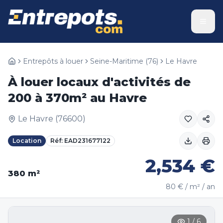
Entrepôts à louer
Seine-Maritime
(
76
)
Le Havre
À louer locaux d'activités de
200 à 370m² au Havre
Le Havre
(
76600
)
Location
Réf:
EAD231677122
2,534
€
380
m²
80
€ / m² / an
1
/
6