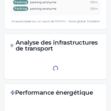
Parking
parking anonyme
129
m
Parking
parking anonyme
133
m
Restaurant
Le Piasceki
164
m
Analyse basée sur un rayon de 1000m • Score global:
Excellent
Analyse des infrastructures
de transport
Performance énergétique