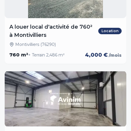
A louer local d'activité de 760²
Location
à Montivilliers
Montivilliers (76290)
4,000 €
760
m²
+ Terrain
2,486
m²
/mois