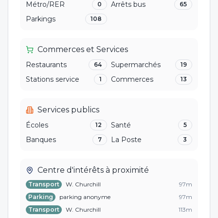
Métro/RER
Arrêts bus
0
65
Parkings
108
Commerces et Services
Restaurants
Supermarchés
64
19
Stations service
Commerces
1
13
Services publics
Écoles
Santé
12
5
Banques
La Poste
7
3
Centre d'intérêts à proximité
Transport
W. Churchill
97
m
Parking
parking anonyme
97
m
Transport
W. Churchill
113
m