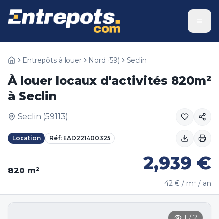
Entrepôts à louer
Nord
(
59
)
Seclin
À louer locaux d'activités 820m²
à Seclin
Seclin
(
59113
)
Location
Réf:
EAD221400325
2,939
€
820
m²
42
€ / m² / an
1
/
2