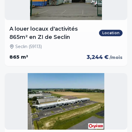
A louer locaux d'activités
Location
865m² en ZI de Seclin
Seclin (59113)
3,244 €
865
m²
/mois