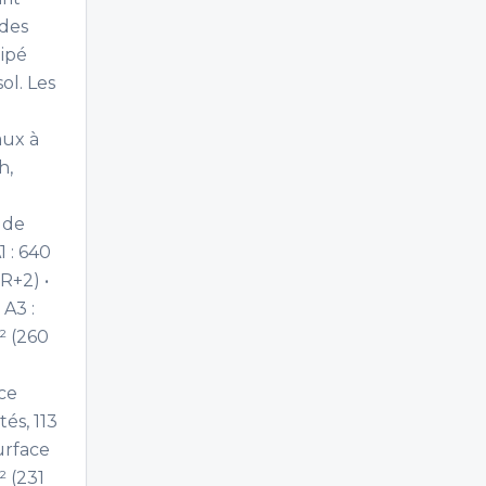
 des
uipé
ol. Les
aux à
h,
 de
1 : 640
R+2) •
 A3 :
² (260
ace
tés, 113
urface
² (231