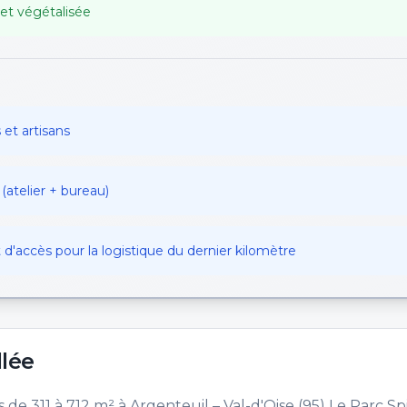
 et végétalisée
 et artisans
(atelier + bureau)
t d'accès pour la logistique du dernier kilomètre
llée
 de 311 à 712 m² à Argenteuil – Val-d'Oise (95) Le Parc Spi