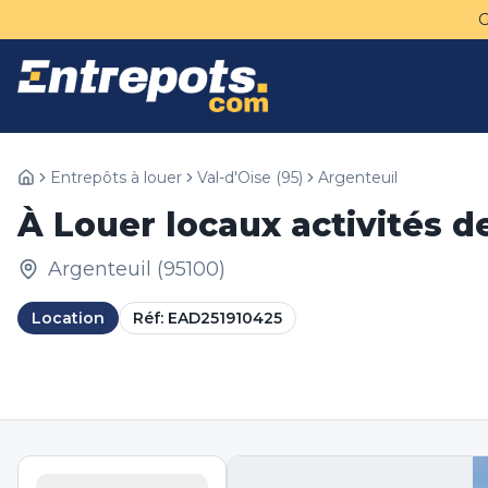
Entrepôts à louer
Val-d'Oise
(
95
)
Argenteuil
À Louer locaux activités d
Argenteuil
(
95100
)
Location
Réf:
EAD251910425