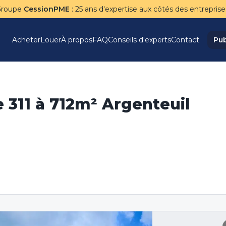
Groupe
CessionPME
: 25 ans d'expertise aux côtés des entreprise
Acheter
Louer
À propos
FAQ
Conseils d'experts
Contact
Pub
e 311 à 712m² Argenteuil