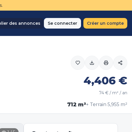
s.
lier des annonces
Se connecter
Créer un compte
4,406
€
74
€ / m² / an
712
m²
+ Terrain
5,955
m²