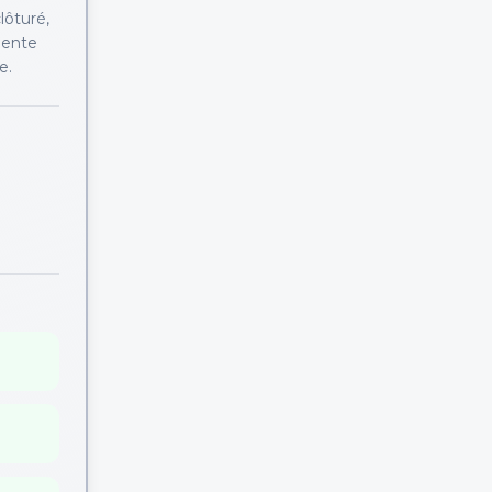
lôturé,
lente
e.