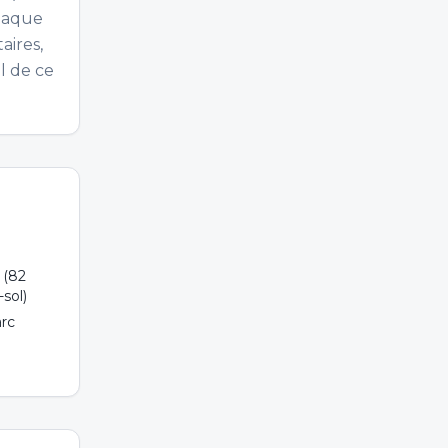
Chaque
aires,
l de ce
 (82
sol)
arc