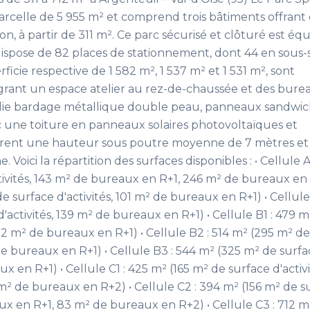
arcelle de 5 955 m² et comprend trois bâtiments offrant
tion, à partir de 311 m². Ce parc sécurisé et clôturé est éq
dispose de 82 places de stationnement, dont 44 en sous-s
ficie respective de 1 582 m², 1 537 m² et 1 531 m², sont
égrant un espace atelier au rez-de-chaussée et des bure
allie bardage métallique double peau, panneaux sandwic
c une toiture en panneaux solaires photovoltaïques et
offrent une hauteur sous poutre moyenne de 7 mètres et
Voici la répartition des surfaces disponibles : • Cellule A
tivités, 143 m² de bureaux en R+1, 246 m² de bureaux en 
de surface d'activités, 101 m² de bureaux en R+1) • Cellule
'activités, 139 m² de bureaux en R+1) • Cellule B1 : 479 m
152 m² de bureaux en R+1) • Cellule B2 : 514 m² (295 m² de
 de bureaux en R+1) • Cellule B3 : 544 m² (325 m² de surf
ux en R+1) • Cellule C1 : 425 m² (165 m² de surface d'activi
² de bureaux en R+2) • Cellule C2 : 394 m² (156 m² de s
aux en R+1, 83 m² de bureaux en R+2) • Cellule C3 : 712 m