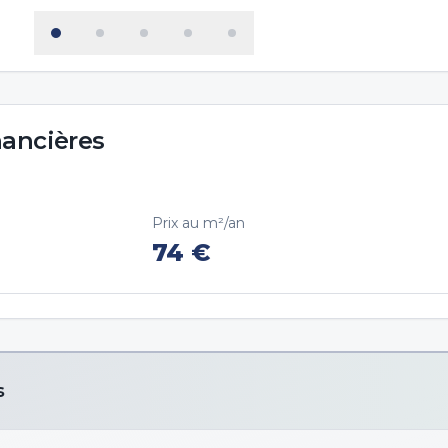
nancières
Prix au m²/an
74
€
s