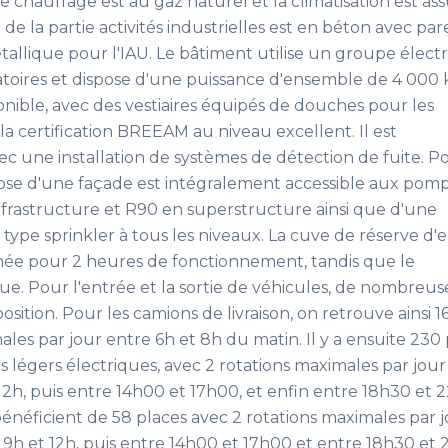
e chauffage est au gaz naturel et la climatisation est as
de la partie activités industrielles est en béton avec p
allique pour l'IAU. Le bâtiment utilise un groupe élec
toires et dispose d'une puissance d'ensemble de 4 000 
ponible, avec des vestiaires équipés de douches pour les
e la certification BREEAM au niveau excellent. Il est
 une installation de systèmes de détection de fuite. Po
pose d'une façade est intégralement accessible aux pomp
frastructure et R90 en superstructure ainsi que d'une
type sprinkler à tous les niveaux. La cuve de réserve d'
nnée pour 2 heures de fonctionnement, tandis que le
. Pour l'entrée et la sortie de véhicules, de nombreus
position. Pour les camions de livraison, on retrouve ainsi 1
ales par jour entre 6h et 8h du matin. Il y a ensuite 230
es légers électriques, avec 2 rotations maximales par jour 
12h, puis entre 14h00 et 17h00, et enfin entre 18h30 et 
bénéficient de 58 places avec 2 rotations maximales par 
e 9h et 12h, puis entre 14h00 et 17h00 et entre 18h30 et