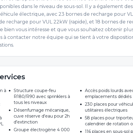
isponibles dans le niveau de sous-sol. Il y a également des
éhicule électrique, avec 23 bornes de recharge pour VL
 de recharge pour VUL 22kW (rapide), et 18 bornes de r
ce bien vous intéresse et que vous souhaitez obtenir plu
as à contacter notre équipe qui se tient à votre dispositi
tions.
ervices
m à
Structure coupe-feu
Accès poids lourds ave
R180/R90 avec sprinklers à
emplacements dédiés
tous les niveaux
c
230 places pour véhicu
Désenfumage mécanique,
utilitaires électriques
cuve réserve d'eau pour 2h
à
58 places pour triporte
d'extinction
PL
calendrier de rotation 
Groupe électrogène 4 000
116 places en sous-sol 