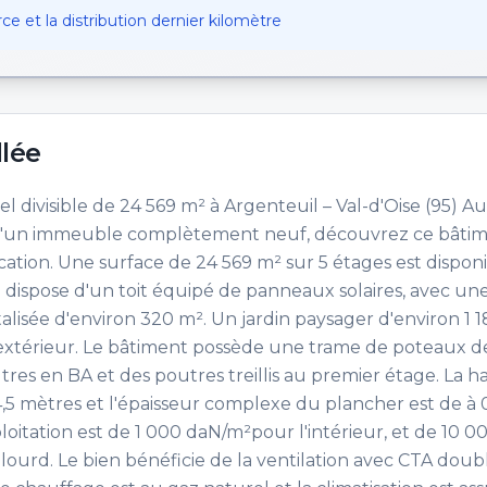
e et la distribution dernier kilomètre
llée
el divisible de 24 569 m² à Argenteuil – Val-d'Oise (95) 
in d'un immeuble complètement neuf, découvrez ce bâti
location. Une surface de 24 569 m² sur 5 étages est disponi
en dispose d'un toit équipé de panneaux solaires, avec une
alisée d'environ 320 m². Un jardin paysager d'environ 1 
'extérieur. Le bâtiment possède une trame de poteaux d
es en BA et des poutres treillis au premier étage. La 
 4,5 mètres et l'épaisseur complexe du plancher est de à 
oitation est de 1 000 daN/m²pour l'intérieur, et de 10 0
ourd. Le bien bénéficie de la ventilation avec CTA doubl