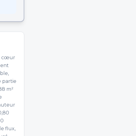
Au cœur
ment
ble,
 partie
188 m²
e
hauteur
0,80
00
e flux,