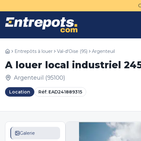
Entrepôts à louer
Val-d'Oise
(
95
)
Argenteuil
A louer local industriel 24
Argenteuil
(
95100
)
Location
Réf:
EAD241889315
Galerie