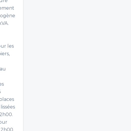
suré
arement
trogène
kVA.
ur les
iers,
eau
es
6
 places
lissées
22h00.
jour
 22h00.