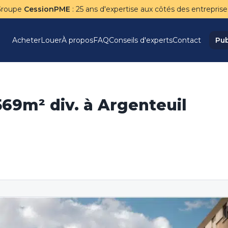
Groupe
CessionPME
: 25 ans d'expertise aux côtés des entreprise
Acheter
Louer
À propos
FAQ
Conseils d'experts
Contact
Pub
569m² div. à Argenteuil