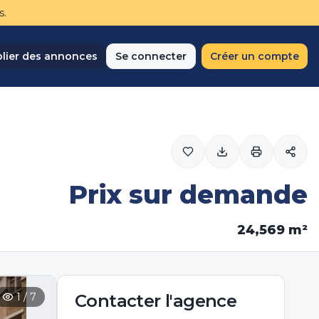
s.
lier des annonces
Se connecter
Créer un compte
Prix sur demande
24,569
m²
1
/
7
Contacter
l'agence