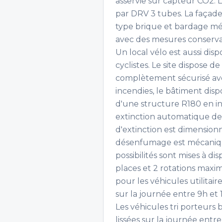
asservie sur capteur CO2. L
par DRV 3 tubes. La façade 
type brique et bardage mét
avec des mesures conserva
Un local vélo est aussi dis
cyclistes. Le site dispose d
complètement sécurisé avec
incendies, le bâtiment dis
d'une structure R180 en in
extinction automatique de 
d'extinction est dimensio
désenfumage est mécanique
possibilités sont mises à dis
places et 2 rotations maxim
pour les véhicules utilitair
sur la journée entre 9h et 
Les véhicules tri porteurs 
lissées sur la journée entr