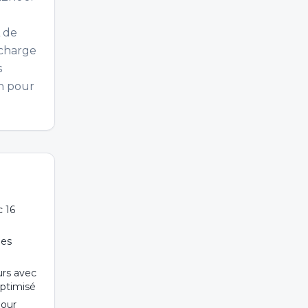
 de
echarge
s
on pour
c 16
les
urs avec
optimisé
pour