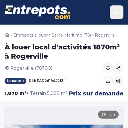
Entrepôts à louer
Seine-Maritime
(
76
)
Rogerville
À louer local d'activités 1870m²
à Rogerville
Rogerville
(
76700
)
Location
Réf:
EAD261944213
Prix sur demande
1,870
m²
+ Terrain
5,028
m²
1
/
4