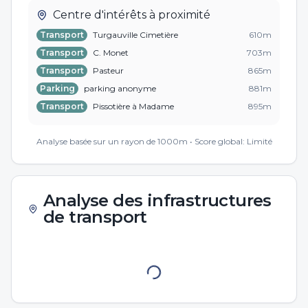
Centre d'intérêts à proximité
Transport
Turgauville Cimetière
610
m
Transport
C. Monet
703
m
Transport
Pasteur
865
m
Parking
parking anonyme
881
m
Transport
Pissotière à Madame
895
m
Transport
Pissotière à Madame
901
m
Analyse basée sur un rayon de 1000m • Score global:
Limité
Analyse des infrastructures
de transport