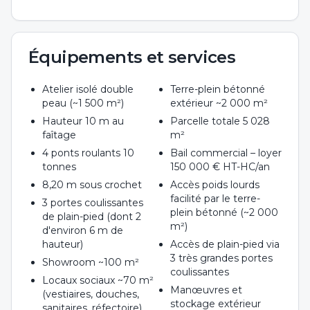
Équipements et services
Atelier isolé double
Terre-plein bétonné
peau (~1 500 m²)
extérieur ~2 000 m²
Hauteur 10 m au
Parcelle totale 5 028
faîtage
m²
4 ponts roulants 10
Bail commercial – loyer
tonnes
150 000 € HT-HC/an
8,20 m sous crochet
Accès poids lourds
facilité par le terre-
3 portes coulissantes
plein bétonné (~2 000
de plain-pied (dont 2
m²)
d'environ 6 m de
hauteur)
Accès de plain-pied via
3 très grandes portes
Showroom ~100 m²
coulissantes
Locaux sociaux ~70 m²
Manœuvres et
(vestiaires, douches,
stockage extérieur
sanitaires, réfectoire)