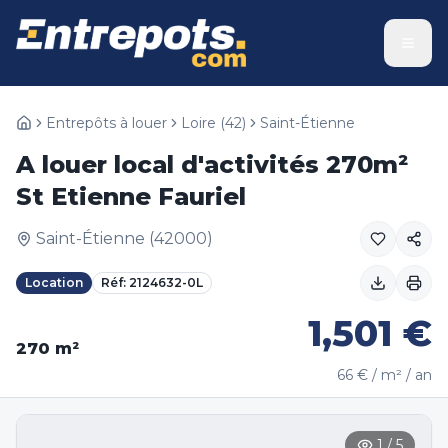
Entrepôts à louer
Loire
(
42
)
Saint-Étienne
A louer local d'activités 270m²
St Etienne Fauriel
Saint-Étienne
(
42000
)
Location
Réf:
2124632-0L
1,501
€
270
m²
66
€ / m² / an
1
/
5