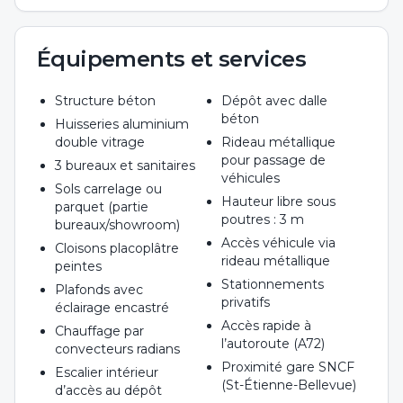
Équipements et services
Structure béton
Dépôt avec dalle
béton
Huisseries aluminium
double vitrage
Rideau métallique
pour passage de
3 bureaux et sanitaires
véhicules
Sols carrelage ou
Hauteur libre sous
parquet (partie
poutres : 3 m
bureaux/showroom)
Accès véhicule via
Cloisons placoplâtre
rideau métallique
peintes
Stationnements
Plafonds avec
privatifs
éclairage encastré
Accès rapide à
Chauffage par
l’autoroute (A72)
convecteurs radians
Proximité gare SNCF
Escalier intérieur
(St-Étienne-Bellevue)
d’accès au dépôt