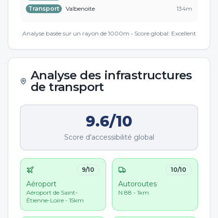
Transport
Valbenoite
134
m
Transport
Bouillet
187
m
Analyse basée sur un rayon de 1000m • Score global:
Excellent
Analyse des infrastructures
de transport
9.6
/10
Score d'accessibilité global
9
/10
10
/10
Aéroport
Autoroutes
Aéroport de Saint-
N 88 - 1km
Étienne-Loire - 15km