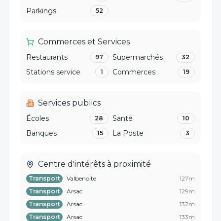
Parkings
52
Commerces et Services
Restaurants
Supermarchés
97
32
Stations service
Commerces
1
19
Services publics
Écoles
Santé
28
10
Banques
La Poste
15
3
Centre d'intérêts à proximité
Transport
Valbenoite
127
m
Transport
Arsac
129
m
Transport
Arsac
132
m
Transport
Arsac
133
m