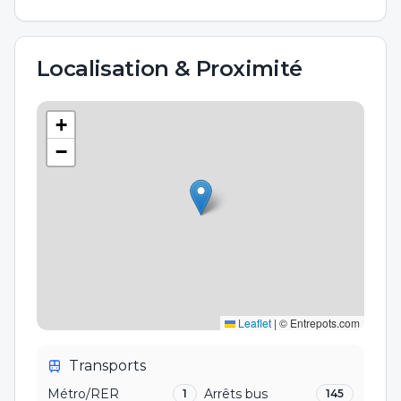
Localisation & Proximité
+
−
Leaflet
|
© Entrepots.com
Transports
Métro/RER
Arrêts bus
1
145