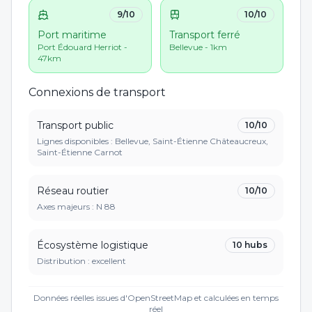
9
/10
10
/10
Port maritime
Transport ferré
Port Édouard Herriot -
Bellevue - 1km
47km
Connexions de transport
Transport public
10
/10
Lignes disponibles : Bellevue, Saint-Étienne Châteaucreux,
Saint-Étienne Carnot
Réseau routier
10
/10
Axes majeurs :
N 88
Écosystème logistique
10
hubs
Distribution :
excellent
Données réelles issues d'OpenStreetMap et calculées en temps
réel