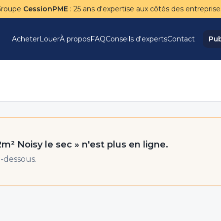
Groupe
CessionPME
: 25 ans d'expertise aux côtés des entreprise
Acheter
Louer
À propos
FAQ
Conseils d'experts
Contact
Pub
2m² Noisy le sec
» n'est plus en ligne.
-dessous.