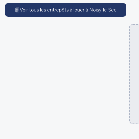
Voir tous les entrepôts
à louer
à
Noisy-le-Sec