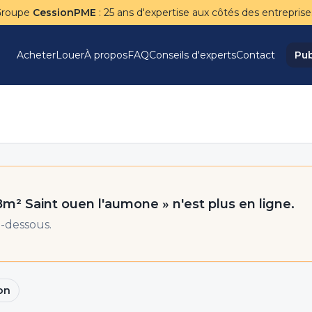
Groupe
CessionPME
: 25 ans d'expertise aux côtés des entreprise
Acheter
Louer
À propos
FAQ
Conseils d'experts
Contact
Pub
98m² Saint ouen l'aumone
» n'est plus en ligne.
-dessous.
on