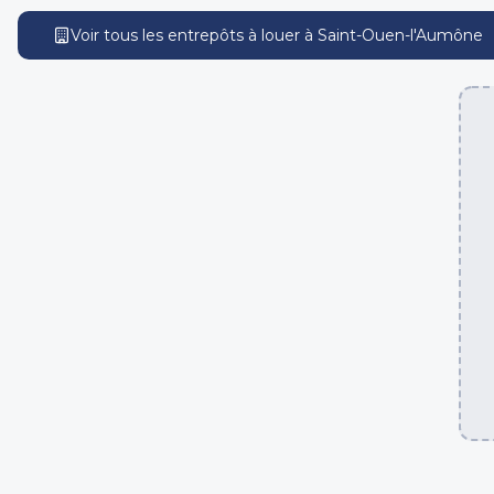
Voir tous les entrepôts
à louer
à
Saint-Ouen-l'Aumône