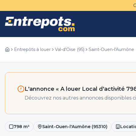
Entrepôts à louer
Val-d'Oise
(
95
)
Saint-Ouen-l'Aumône
L'annonce «
A louer Local d'activité 7
Découvrez nos autres annonces disponibles ci
798
m²
Saint-Ouen-l'Aumône
(
95310
)
Locati