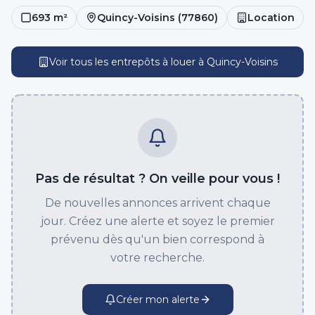
693
m²
Quincy-Voisins
(
77860
)
Location
Voir tous les entrepôts
à louer
à
Quincy-Voisins
Pas de résultat ? On veille pour vous !
De nouvelles annonces arrivent chaque
jour. Créez une alerte et soyez le premier
prévenu dès qu'un bien correspond à
votre recherche.
Créer mon alerte