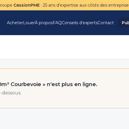
Groupe
CessionPME
: 25 ans d'expertise aux côtés des entreprise
Acheter
Louer
À propos
FAQ
Conseils d'experts
Contact
Pub
00m² Courbevoie
» n'est plus en ligne.
-dessous.