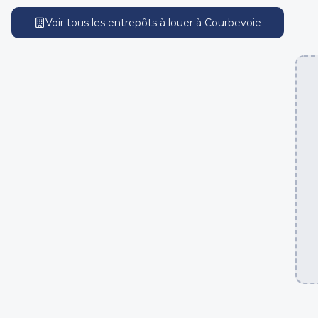
Voir tous les entrepôts
à louer
à
Courbevoie