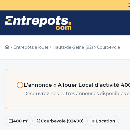
Entrepôts à louer
Hauts-de-Seine
(
92
)
Courbevoie
L'annonce «
A louer Local d'activité 4
Découvrez nos autres annonces disponibles ci
400
m²
Courbevoie
(
92400
)
Location