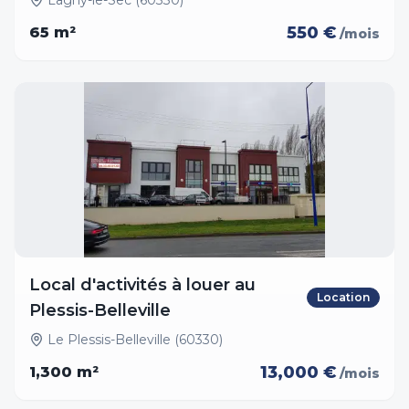
Lagny-le-Sec (60330)
550 €
65
m²
/mois
Local d'activités à louer au
Location
Plessis-Belleville
Le Plessis-Belleville (60330)
13,000 €
1,300
m²
/mois