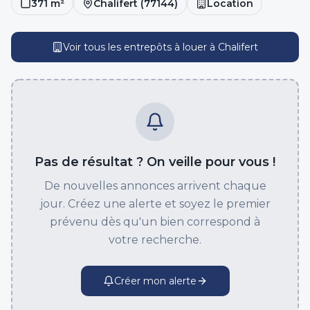
371
m²
Chalifert
(
77144
)
Location
Voir tous les entrepôts
à louer
à
Chalifert
Pas de résultat ? On veille pour vous !
De nouvelles annonces arrivent chaque
jour. Créez une alerte et soyez le premier
prévenu dès qu'un bien correspond à
votre recherche.
Créer mon alerte