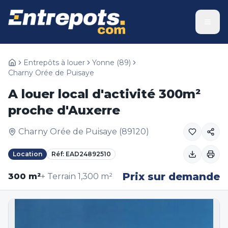
Entrepôts à louer
Yonne
(
89
)
Charny Orée de Puisaye
A louer local d'activité 300m²
proche d'Auxerre
Charny Orée de Puisaye
(
89120
)
Location
Réf:
EAD24892510
Prix sur demande
300
m²
+ Terrain
1,300
m²